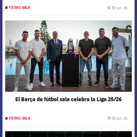
30 jun. 26
FÚTBOL SALA
label.
FCB Barcelona badge
El Barça de fútbol sala celebra la Liga 25/26
26 jun. 26
FÚTBOL SALA
label.
FCB Barcelona badge