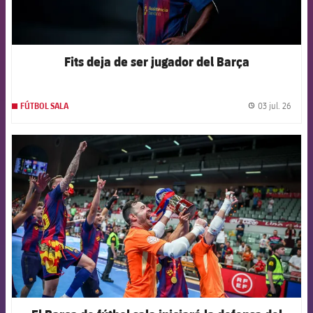
Fits deja de ser jugador del Barça
03 jul. 26
FÚTBOL SALA
label.
FCB Barcelona badge