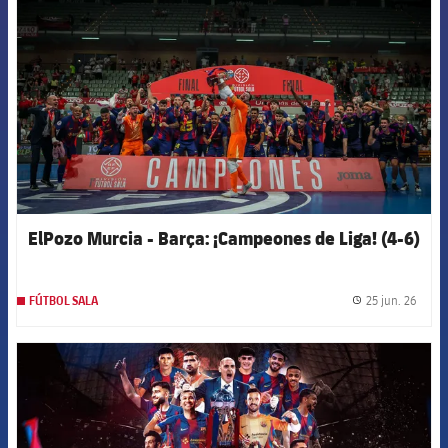
ElPozo Murcia - Barça: ¡Campeones de Liga! (4-6)
25 jun. 26
FÚTBOL SALA
label.
FCB Barcelona badge