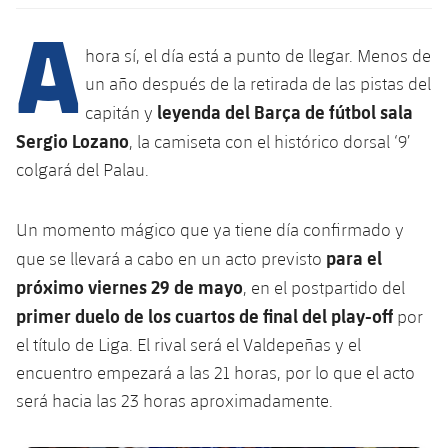
Calendario
Campus Verano
Base
A
SUB13
SUB13 B
Entradas
hora sí, el día está a punto de llegar. Menos de
Barça Atlètic
plusicon
más
PLUSICON
MÁS
un año después de la retirada de las pistas del
SUB12
SUB12 C
Gameday Shows
Junior
leyenda del Barça de fútbol sala
capitán y
Primer Equipo
Instalaciones
plusicon
más
Sergio Lozano
SUB11 A
, la camiseta con el histórico dorsal ‘9’
SUB11 C
Resultados
Cadete A
Actualidad
colgará del Palau.
Barça Atlètic
Spotify Camp Nou
plusicon
más
SUB11 B
Clasificación
Cadete B
Calendario
Actualidad
Palau Blaugrana
Base
Un momento mágico que ya tiene día confirmado y
plusicon
más
SUB10 A
Jugadores
para el
que se llevará a cabo en un acto previsto
Infantil A
Entradas
Calendario
Estadi Johan Cruyff
Actualidad
próximo viernes 29 de mayo
, en el postpartido del
SUB10 B
PLUSICON
MÁS
Fotos
Infantil B
primer duelo de los cuartos de final del play-off
por
Resultados
Resultados
Juvenil
Barça Cafe
Primer equipo
SUB9 A
plusicon
más
el título de Liga. El rival será el Valdepeñas y el
plusicon
más
Historia
Mini
Clasificaciones
encuentro empezará a las 21 horas, por lo que el acto
Clasificaciones
Cadete A
Ciutat Esportiva
Actualidad
SUB9 B
Barça Atlètic
plusicon
más
será hacia las 23 horas aproximadamente.
Servicios
Palmarés
plusicon
más
Jugadores
Jugadores
Cadete B
Calendario
SUB8 A
La Masia
Actualidad
Base