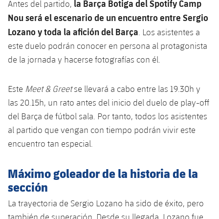
la Barça Botiga del Spotify Camp
Antes del partido,
Jugadores
Noticias
Apúntate a las amateurs
Nou será el escenario de un encuentro entre Sergio
plusicon
más
Lozano y toda la afición del Barça
. Los asistentes a
Calendario
Voleibol masculino
Apúntate a las amateurs
este duelo podrán conocer en persona al protagonista
PLUSICON
MÁS
Resultados
de la jornada y hacerse fotografías con él.
Voleibol femenino
Carnet de las Secciones Amateurs
League of Legends
Clasificaciones
Este
Meet & Greet
se llevará a cabo entre las 19.30h y
VALORANT Rising
las 20.15h, un rato antes del inicio del duelo de play-off
Fotos
VALORANT Game Changers
del Barça de fútbol sala. Por tanto, todos los asistentes
al partido que vengan con tiempo podrán vivir este
eFootball
encuentro tan especial.
Máximo goleador de la historia de la
sección
La trayectoria de Sergio Lozano ha sido de éxito, pero
también de superación. Desde su llegada, Lozano fue