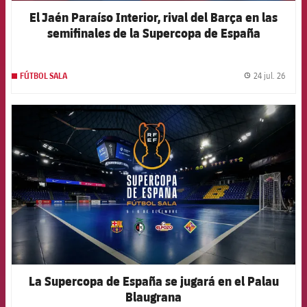
El Jaén Paraíso Interior, rival del Barça en las
semifinales de la Supercopa de España
24 jul. 26
FÚTBOL SALA
label.
FCB Barcelona badge
La Supercopa de España se jugará en el Palau
Blaugrana