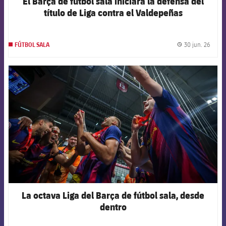
El Barça de fútbol sala iniciará la defensa del
título de Liga contra el Valdepeñas
30 jun. 26
FÚTBOL SALA
label.
FCB Barcelona badge
La octava Liga del Barça de fútbol sala, desde
dentro