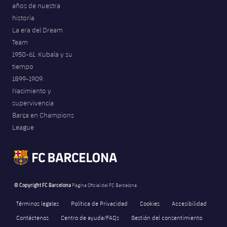
años de nuestra
historia
La era del Dream
Team
1950-61. Kubala y su
tiempo
1899-1909.
Nacimiento y
supervivencia
Barça en Champions
League
© Copyright FC Barcelona
Página Oficial del FC Barcelona
Términos legales
Política de Privacidad
Cookies
Accesibilidad
Contáctenos
Centro de ayuda/FAQs
Gestión del consentimiento