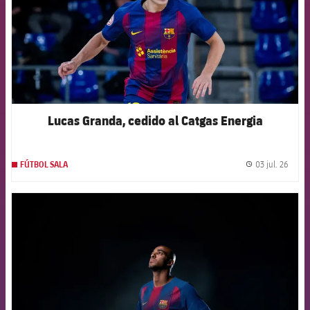
Lucas Granda, cedido al Catgas Energia
03 jul. 26
FÚTBOL SALA
label.
FCB Barcelona badge