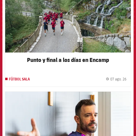
Punto y final a los días en Encamp
07 ago. 26
FÚTBOL SALA
label.
FCB Barcelona badge