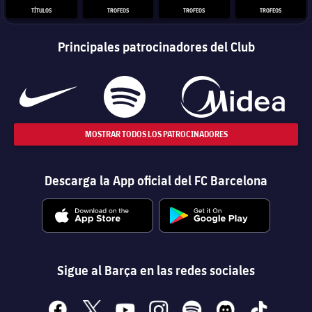
TÍTULOS
TROFEOS
TROFEOS
TROFEOS
Principales patrocinadores del Club
MOSTRAR TODOS LOS PATROCINADORES
Descarga la App oficial del FC Barcelona
Sigue al Barça en las redes sociales
facebook
x
youtube
instagram
spotify
discord
tiktok