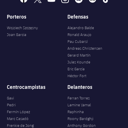
Porteros
Defensas
Wojciech Szczęsny
Alejandro Balde
Joan Garcia
Ronald Araujo
Pau Cubarsí
Andreas Christensen
Gerard Martín
Jules Kounde
Eric García
Héctor Fort
Centrocampistas
Delanteros
Gavi
Ferran Torres
Pedri
Lamine Yamal
Fermín López
Raphinha
Marc Casadó
Roony Bardghji
Frenkie de Jong
Anthony Gordon