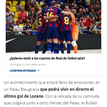
plusicon
más
Servicios Médicos
FC Barcelona club badge
Acreditaciones
Fotos
Fotos
Infantil A
Entradas
SUB8 B
Calendario
Campus Verano
Actualidad
Accesibilidad
Historia
Instalaciones
Infantil B
Resultados
Resultados
Juvenil
PLUSICON
MÁS
Palmarés
Clasificaciones
Jugadores
Cadete
Primer equipo
plusicon
más
Jugadors
Clasificaciones
Infantil
Actualidad
Barça Atlètic
plusicon
más
Fotos
¿Quieres venir a los cuartos de final de fútbol sala?
Alevín
Calendario
Actualidad
Base
¡Consigue tus entradas ahora!
plusicon
más
Palmarés
COMPRAR ENTRADAS
FECHA DE PUBLICACIÓN
Entradas
Calendario
Campus Verano
Actualidad
Historia
Un acontecimiento que estará lleno de emociones, en
Resultados
Resultados
que podrá vivir en directo el
Barça C
un Palau Blaugrana
PLUSICON
MÁS
último gol de Lozano
. Con la retirada de su camiseta,
Clasificaciones
Jugadores
Junior
Información general
que colgará junto a otros héroes del Palau, el Búfalo
plusicon
más