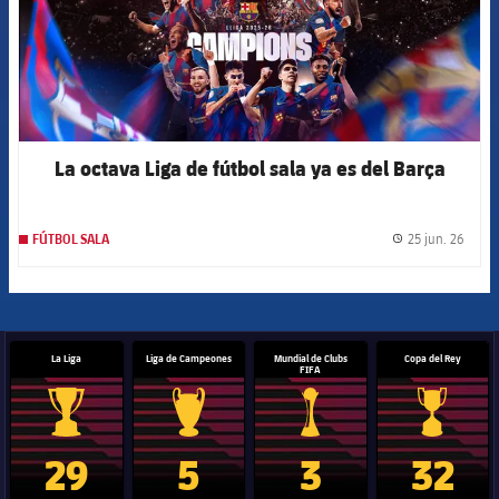
La octava Liga de fútbol sala ya es del Barça
25 jun. 26
FÚTBOL SALA
label.
La Liga
Liga de Campeones
Mundial de Clubs
Copa del Rey
FIFA
Trofeo de La Liga
Trofeo de la Liga de Campeones
Trofeo del Mundial de Clube
Copa del 
29
5
3
32