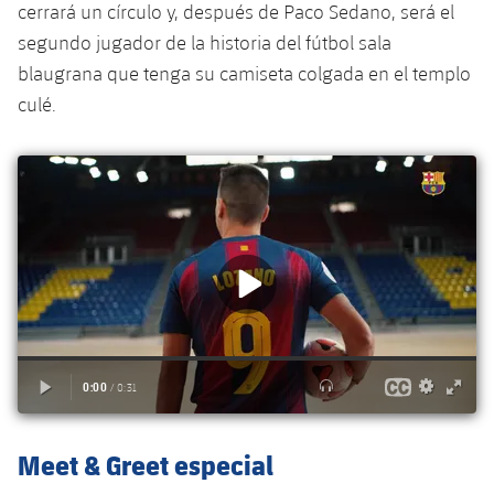
cerrará un círculo y, después de Paco Sedano, será el
Jugadores
Clasificaciones
Juvenil
Noticias
Atletismo
segundo jugador de la historia del fútbol sala
plusicon
más
Fotos
blaugrana que tenga su camiseta colgada en el templo
Infantil
Actualidad
Baloncesto en silla de ruedas
culé.
plusicon
más
Historia
Alevín
Masculino
Actualidad
Hockey sobre hielo
plusicon
más
Palmarés
Femenino
Jugadores
Actualidad
Hockey hierba
plusicon
más
Agenda
Calendario
Jugadores
Noticias
Patinaje artístico
plusicon
más
Resultados
Calendario
Hockey Hierba Masculino
Escuela de Patinaje
Actualidad
Clasificaciones
Resultados
Hockey Hierba Femenino
Plantilla
Rugby
plusicon
más
Clasificaciones
Agenda
Meet & Greet especial
Actualidad
Voleibol
plusicon
más