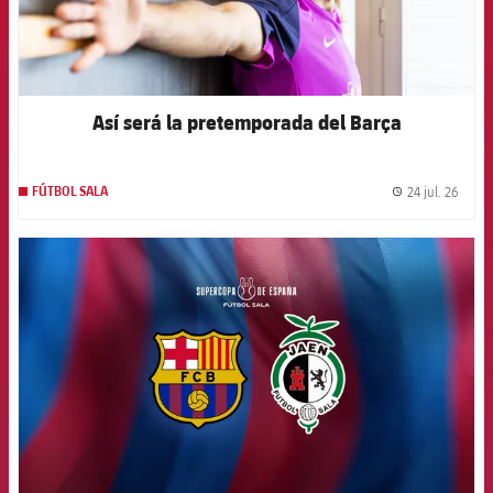
Así será la pretemporada del Barça
24 jul. 26
FÚTBOL SALA
label.
FCB Barcelona badge