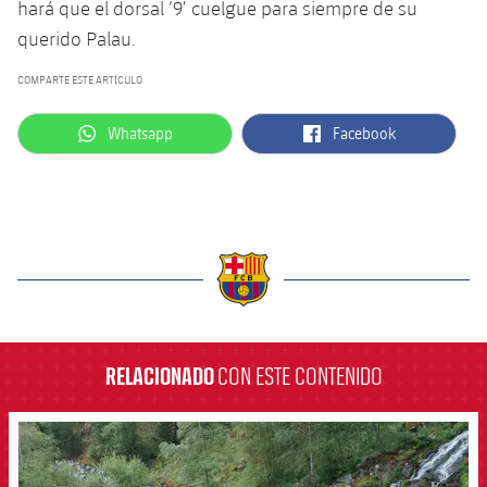
hará que el dorsal ‘9’ cuelgue para siempre de su
querido Palau.
COMPARTE ESTE ARTÍCULO
label.aria.whatsapp
label.aria.facebook
Whatsapp
Facebook
label.aria.barcelona
RELACIONADO
CON ESTE CONTENIDO
FCB Barcelona badge