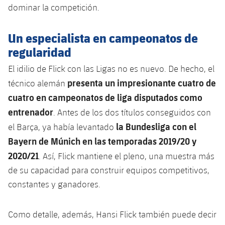
Jugadores
dominar la competición.
Clasificaciones
Juvenil
Noticias
Atletismo
plusicon
más
Fotos
Un especialista en campeonatos de
Infantil
Actualidad
Baloncesto en silla de ruedas
regularidad
plusicon
más
Historia
Alevín
El idilio de Flick con las Ligas no es nuevo. De hecho, el
Masculino
Actualidad
Hockey sobre hielo
plusicon
más
Palmarés
presenta un impresionante cuatro de
técnico alemán
Femenino
cuatro en campeonatos de liga disputados como
Jugadores
Actualidad
Hockey hierba
plusicon
más
entrenador
. Antes de los dos títulos conseguidos con
Agenda
Calendario
Jugadores
la Bundesliga con el
el Barça, ya había levantado
Noticias
Patinaje artístico
plusicon
más
Bayern de Múnich en las temporadas 2019/20 y
Resultados
Calendario
Hockey Hierba Masculino
2020/21
. Así, Flick mantiene el pleno, una muestra más
Escuela de Patinaje
Actualidad
de su capacidad para construir equipos competitivos,
Clasificaciones
Resultados
Hockey Hierba Femenino
Plantilla
Rugby
constantes y ganadores.
plusicon
más
Clasificaciones
Agenda
Actualidad
Voleibol
Como detalle, además, Hansi Flick también puede decir
plusicon
más