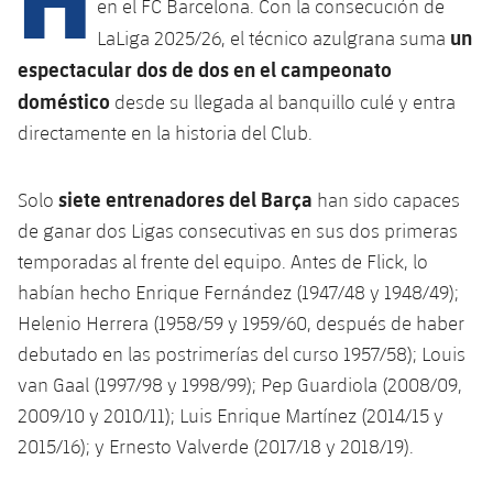
Calendario
en el FC Barcelona. Con la consecución de
Campus Verano
Base
un
LaLiga 2025/26, el técnico azulgrana suma
SUB13
SUB13 B
Entradas
Barça Atlètic
espectacular dos de dos en el campeonato
plusicon
más
PLUSICON
MÁS
SUB12
doméstico
desde su llegada al banquillo culé y entra
SUB12 C
Gameday Shows
Junior
Primer Equipo
Instalaciones
directamente en la historia del Club.
plusicon
más
SUB11 A
SUB11 C
Resultados
Cadete A
Actualidad
Barça Atlètic
Spotify Camp Nou
plusicon
más
siete entrenadores del Barça
Solo
han sido capaces
SUB11 B
Clasificación
de ganar dos Ligas consecutivas en sus dos primeras
Cadete B
Calendario
Actualidad
Palau Blaugrana
Base
plusicon
más
temporadas al frente del equipo. Antes de Flick, lo
SUB10 A
Jugadores
Infantil A
habían hecho Enrique Fernández (1947/48 y 1948/49);
Entradas
Calendario
Estadi Johan Cruyff
Actualidad
SUB10 B
Helenio Herrera (1958/59 y 1959/60, después de haber
PLUSICON
MÁS
Fotos
Infantil B
Resultados
debutado en las postrimerías del curso 1957/58); Louis
Resultados
Juvenil
Barça Cafe
Primer equipo
SUB9 A
plusicon
más
van Gaal (1997/98 y 1998/99); Pep Guardiola (2008/09,
plusicon
más
Historia
Mini
Clasificaciones
Clasificaciones
2009/10 y 2010/11); Luis Enrique Martínez (2014/15 y
Cadete A
Ciutat Esportiva
Actualidad
SUB9 B
Barça Atlètic
plusicon
más
Servicios
Palmarés
2015/16); y Ernesto Valverde (2017/18 y 2018/19).
plusicon
más
Jugadores
Jugadores
Cadete B
Calendario
SUB8 A
La Masia
Actualidad
Base