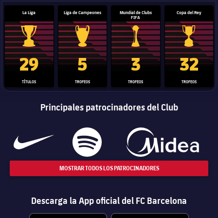
La Liga
Liga de Campeones
Mundial de Clubs
Copa del Rey
FIFA
Trofeo de La Liga
Trofeo de la Liga de Campeones
Trofeo del Mundial de Clube
Copa del 
29
5
3
32
TÍTULOS
TROFEOS
TROFEOS
TROFEOS
Principales patrocinadores del Club
MOSTRAR TODOS LOS PATROCINADORES
Descarga la App oficial del FC Barcelona