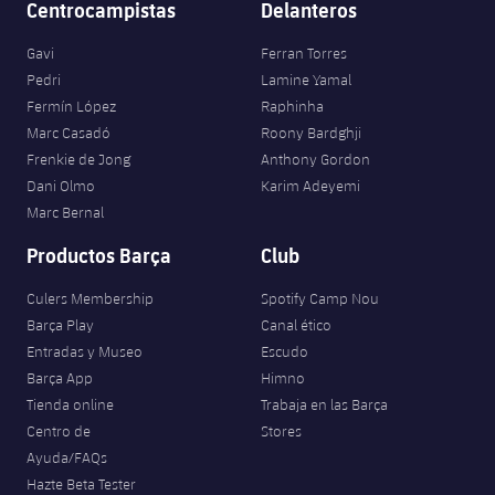
Centrocampistas
Delanteros
Gavi
Ferran Torres
Pedri
Lamine Yamal
Fermín López
Raphinha
Marc Casadó
Roony Bardghji
Frenkie de Jong
Anthony Gordon
Dani Olmo
Karim Adeyemi
Marc Bernal
Productos Barça
Club
Culers Membership
Spotify Camp Nou
Barça Play
Canal ético
Entradas y Museo
Escudo
Barça App
Himno
Tienda online
Trabaja en las Barça
Centro de
Stores
Ayuda/FAQs
Hazte Beta Tester