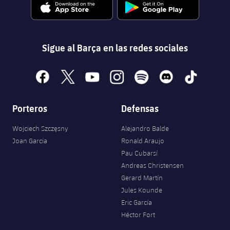
Sigue al Barça en las redes sociales
facebook
x
youtube
instagram
spotify
discord
tiktok
Porteros
Defensas
Wojciech Szczęsny
Alejandro Balde
Joan Garcia
Ronald Araujo
Pau Cubarsí
Andreas Christensen
Gerard Martín
Jules Kounde
Eric García
Héctor Fort