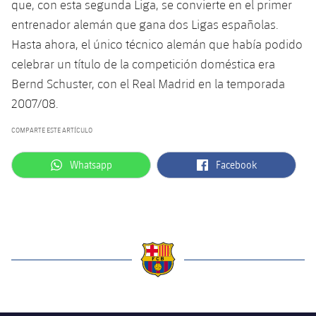
que, con esta segunda Liga, se convierte en el primer
Jugadores
Noticias
Apúntate a las amateurs
entrenador alemán que gana dos Ligas españolas.
plusicon
más
Hasta ahora, el único técnico alemán que había podido
Calendario
Voleibol masculino
Apúntate a las amateurs
celebrar un título de la competición doméstica era
PLUSICON
MÁS
Bernd Schuster, con el Real Madrid en la temporada
Resultados
Voleibol femenino
Carnet de las Secciones Amateurs
League of Legends
2007/08.
Clasificaciones
VALORANT Rising
COMPARTE ESTE ARTÍCULO
Fotos
VALORANT Game Changers
label.aria.whatsapp
label.aria.facebook
Whatsapp
Facebook
eFootball
label.aria.barcelona