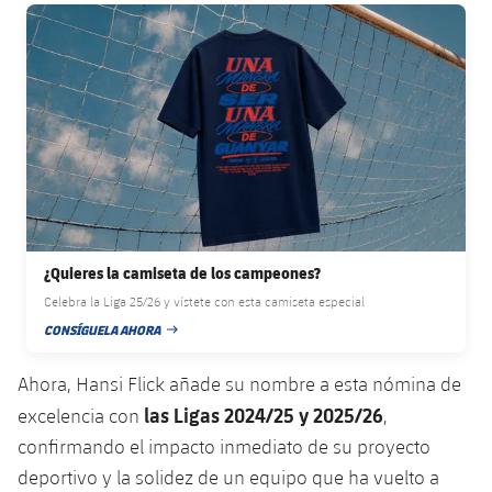
plusicon
más
Servicios Médicos
FC Barcelona club badge
Acreditaciones
Fotos
Fotos
Infantil A
Entradas
SUB8 B
Calendario
Campus Verano
Actualidad
Accesibilidad
Historia
Instalaciones
Infantil B
Resultados
Resultados
Juvenil
PLUSICON
MÁS
Palmarés
Clasificaciones
Jugadores
Cadete
Primer equipo
plusicon
más
Jugadors
Clasificaciones
Infantil
Actualidad
Barça Atlètic
plusicon
más
Fotos
¿Quieres la camiseta de los campeones?
Alevín
Calendario
Actualidad
Base
plusicon
más
Celebra la Liga 25/26 y vístete con esta camiseta especial
Palmarés
CONSÍGUELA AHORA
Entradas
FECHA DE PUBLICACIÓN
Calendario
Campus Verano
Actualidad
Historia
Ahora, Hansi Flick añade su nombre a esta nómina de
Resultados
Resultados
Barça C
las Ligas 2024/25 y 2025/26
excelencia con
,
PLUSICON
MÁS
confirmando el impacto inmediato de su proyecto
Clasificaciones
Jugadores
Junior
Información general
deportivo y la solidez de un equipo que ha vuelto a
plusicon
más