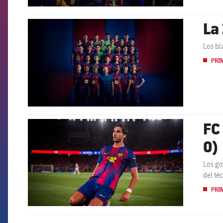
La
FCB Barcelona badge
Los bl
PRI
FC
FCB Barcelona badge
0)
Los go
del té
PRI