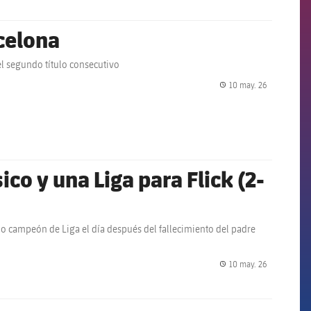
rcelona
l segundo título consecutivo
10 may. 26
label.share.
ico y una Liga para Flick (2-
mo campeón de Liga el día después del fallecimiento del padre
10 may. 26
label.share.