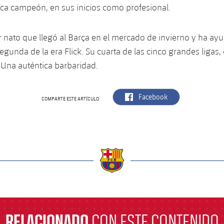
ica campeón, en sus inicios como profesional.
nato que llegó al Barça en el mercado de invierno y ha ay
segunda de la era Flick. Su cuarta de las cinco grandes ligas,
 Una auténtica barbaridad.
label.aria.facebook
Facebook
COMPARTE ESTE ARTÍCULO
a
RELACIONADO
CON ESTE CONTENIDO