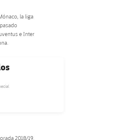
Mónaco, la liga
n pasado
Juventus e Inter
ona.
los
pecial
porada 2018/19.