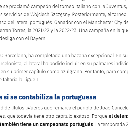
e se proclamó campeón del torneo italiano con la Juventus
s servicios de Wojciech Szczęsny. Posteriormente, el torneo
so del lateral portugués. Ganador con el Manchester City de
erran Torres, la 2021/22 y la 2022/23. Una campaña en la q
desliga con el Bayern.
 FC Barcelona, ha completado una hazaña excepcional. En s
elonista, el lateral ha podido incluir en su palmarés individ
ó en su primer capítulo como azulgrana. Por tanto, para comp
 faltaría la Ligue 1.
 si se contabiliza la portuguesa
 de títulos ligueros que remarca el periplo de João Cancel
el defen
ses, que todavía tiene otro capítulo exitoso. Porque
o también tiene un campeonato portugués
. La temporada 