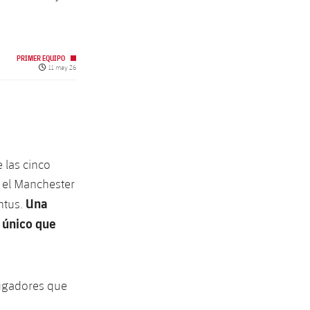
PRIMER EQUIPO
Fecha de publicación
11 may 26
 las cinco
n el Manchester
Una
ntus.
l único que
jugadores que