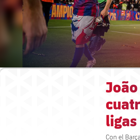
João
cuatr
ligas
Con el Barç