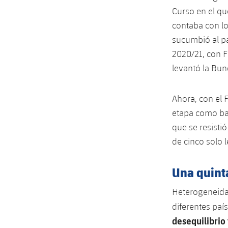
Curso en el qu
contaba con lo
sucumbió al pa
2020/21, con F
levantó la Bun
Ahora, con el
etapa como barc
que se resisti
de cinco solo le
Una quinta
Heterogeneidad
diferentes paí
desequilibri