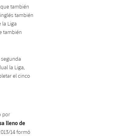
, que también
 inglés también
 la Liga
ue también
u segunda
ual la Liga,
letar el cinco
o por
sa lleno de
2013/14 formó