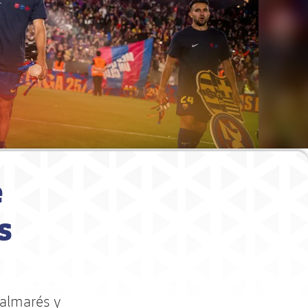
e
s
palmarés y