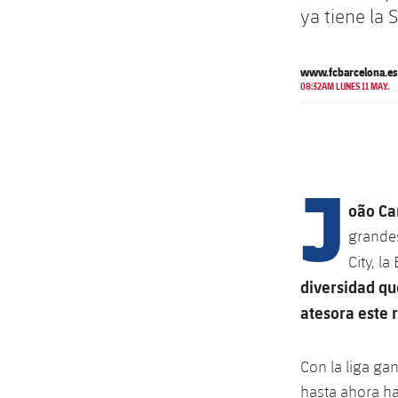
ya tiene la 
www.fcbarcelona.es
08:32AM LUNES 11 MAY.
J
oão Ca
grandes
City, l
diversidad qu
atesora este 
Con la liga ga
hasta ahora ha