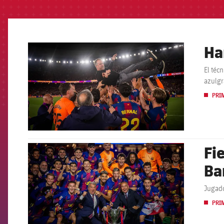
Ha
FCB Barcelona badge
El téc
azulg
PRI
Fie
FCB Barcelona badge
Ba
Jugado
PRI