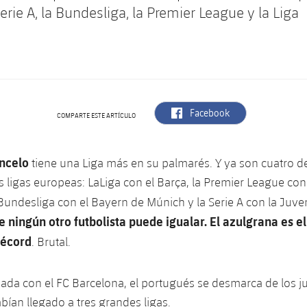
Serie A, la Bundesliga, la Premier League y la Liga
label.aria.facebook
Facebook
COMPARTE ESTE ARTÍCULO
ncelo
tiene una Liga más en su palmarés. Y ya son cuatro de
 ligas europeas: LaLiga con el Barça, la Premier League co
a Bundesliga con el Bayern de Múnich y la Serie A con la Juve
e ningún otro futbolista puede igualar. El azulgrana es e
récord
. Brutal.
nada con el FC Barcelona, el portugués se desmarca de los 
bían llegado a tres grandes ligas.