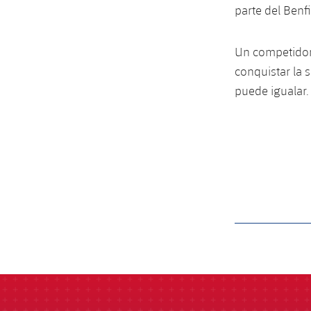
parte del Benf
Un competidor 
conquistar la 
puede igualar.
label.aria.barcelon