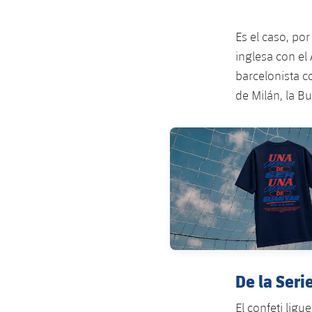
Es el caso, por
inglesa con el 
barcelonista co
de Milán, la B
FC Barcelona club badge
De la Serie
El confeti lig