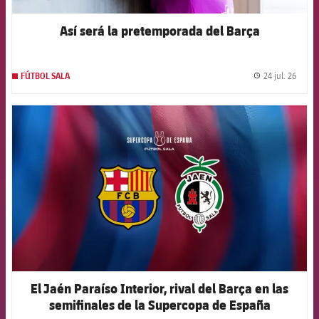
Así será la pretemporada del Barça
24 jul. 26
FÚTBOL SALA
label.
FCB Barcelona badge
El Jaén Paraíso Interior, rival del Barça en las
semifinales de la Supercopa de España