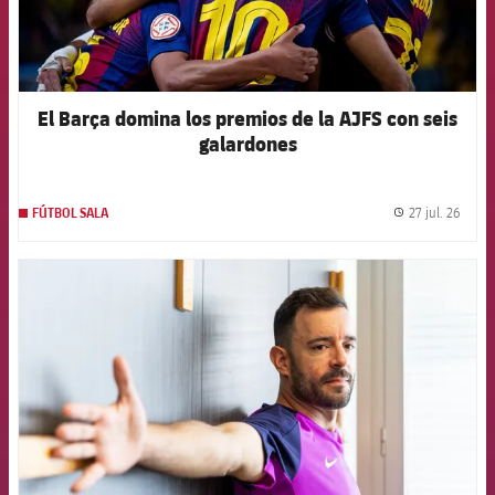
El Barça domina los premios de la AJFS con seis
galardones
27 jul. 26
FÚTBOL SALA
label.
FCB Barcelona badge