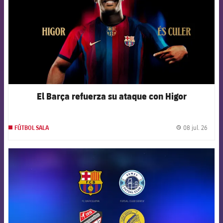
El Barça refuerza su ataque con Higor
08 jul. 26
FÚTBOL SALA
label.
FCB Barcelona badge