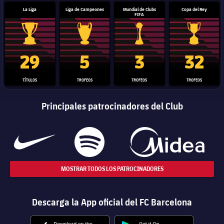
La Liga
Liga de Campeones
Mundial de Clubs
Copa del Rey
FIFA
Trofeo de La Liga
Trofeo de la Liga de Campeones
Trofeo del Mundial de Clube
Copa del 
29
5
3
32
TÍTULOS
TROFEOS
TROFEOS
TROFEOS
Principales patrocinadores del Club
MOSTRAR TODOS LOS PATROCINADORES
Descarga la App oficial del FC Barcelona