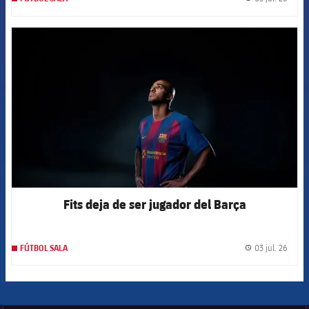
label.
FCB Barcelona badge
Fits deja de ser jugador del Barça
03 jul. 26
FÚTBOL SALA
label.