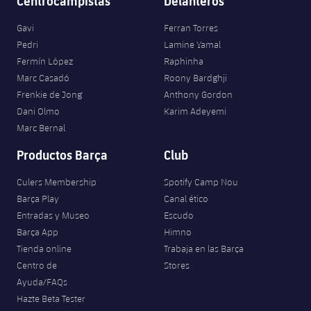
Centrocampistas
Delanteros
Gavi
Ferran Torres
Pedri
Lamine Yamal
Fermín López
Raphinha
Marc Casadó
Roony Bardghji
Frenkie de Jong
Anthony Gordon
Dani Olmo
Karim Adeyemi
Marc Bernal
Productos Barça
Club
Culers Membership
Spotify Camp Nou
Barça Play
Canal ético
Entradas y Museo
Escudo
Barça App
Himno
Tienda online
Trabaja en las Barça
Centro de
Stores
Ayuda/FAQs
Hazte Beta Tester