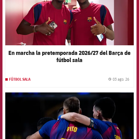
En marcha la pretemporada 2026/27 del Barça de
fútbol sala
03 ago. 26
FÚTBOL SALA
label.
FCB Barcelona badge