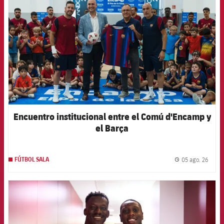
Encuentro institucional entre el Comú d'Encamp y
el Barça
05 ago. 26
FÚTBOL SALA
label.
FCB Barcelona badge