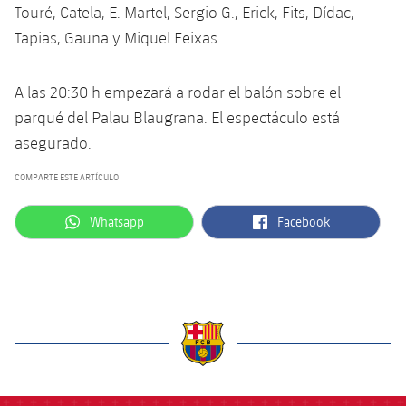
Touré, Catela, E. Martel, Sergio G., Erick, Fits, Dídac,
Tapias, Gauna y Miquel Feixas.
A las 20:30 h empezará a rodar el balón sobre el
parqué del Palau Blaugrana. El espectáculo está
asegurado.
COMPARTE ESTE ARTÍCULO
label.aria.whatsapp
label.aria.facebook
Whatsapp
Facebook
label.aria.barcelona