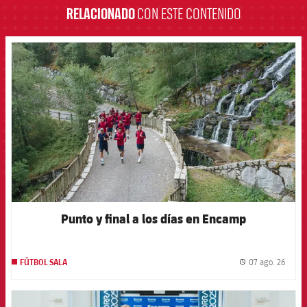
RELACIONADO
CON ESTE CONTENIDO
FCB Barcelona badge
Punto y final a los días en Encamp
07 ago. 26
FÚTBOL SALA
label.
FCB Barcelona badge