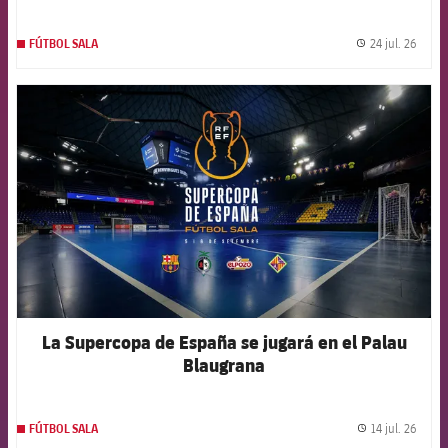
24 jul. 26
FÚTBOL SALA
label.
FCB Barcelona badge
La Supercopa de España se jugará en el Palau
Blaugrana
14 jul. 26
FÚTBOL SALA
label.