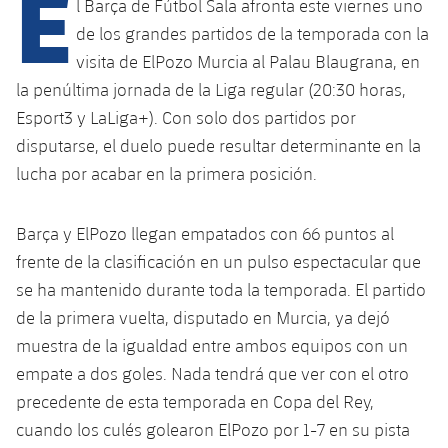
E
Calendario
l Barça de Fútbol Sala afronta este viernes uno
Campus Verano
Base
de los grandes partidos de la temporada con la
SUB13
SUB13 B
Entradas
Barça Atlètic
visita de ElPozo Murcia al Palau Blaugrana, en
plusicon
más
PLUSICON
MÁS
la penúltima jornada de la Liga regular (20:30 horas,
SUB12
SUB12 C
Gameday Shows
Junior
Primer Equipo
Esport3 y LaLiga+). Con solo dos partidos por
Instalaciones
plusicon
más
SUB11 A
disputarse, el duelo puede resultar determinante en la
SUB11 C
Resultados
Cadete A
Actualidad
Barça Atlètic
Spotify Camp Nou
lucha por acabar en la primera posición.
plusicon
más
SUB11 B
Clasificación
Cadete B
Calendario
Actualidad
Palau Blaugrana
Base
Barça y ElPozo llegan empatados con 66 puntos al
plusicon
más
SUB10 A
Jugadores
Infantil A
frente de la clasificación en un pulso espectacular que
Entradas
Calendario
Estadi Johan Cruyff
Actualidad
se ha mantenido durante toda la temporada. El partido
SUB10 B
PLUSICON
MÁS
Fotos
Infantil B
de la primera vuelta, disputado en Murcia, ya dejó
Resultados
Resultados
Juvenil
Barça Cafe
Primer equipo
SUB9 A
plusicon
más
muestra de la igualdad entre ambos equipos con un
plusicon
más
Historia
Mini
Clasificaciones
empate a dos goles. Nada tendrá que ver con el otro
Clasificaciones
Cadete A
Ciutat Esportiva
Actualidad
SUB9 B
Barça Atlètic
plusicon
más
precedente de esta temporada en Copa del Rey,
Servicios
Palmarés
plusicon
más
Jugadores
Jugadores
cuando los culés golearon ElPozo por 1-7 en su pista
Cadete B
Calendario
SUB8 A
La Masia
Actualidad
Base