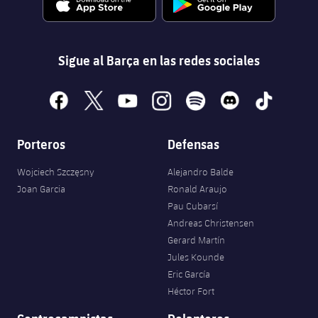
Sigue al Barça en las redes sociales
facebook
x
youtube
instagram
spotify
discord
tiktok
Porteros
Defensas
Wojciech Szczęsny
Alejandro Balde
Joan Garcia
Ronald Araujo
Pau Cubarsí
Andreas Christensen
Gerard Martín
Jules Kounde
Eric García
Héctor Fort