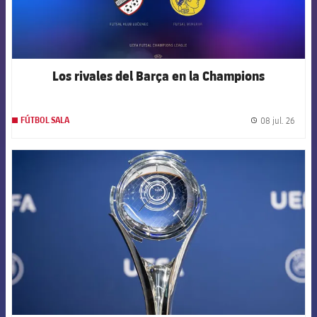
Los rivales del Barça en la Champions
08 jul. 26
FÚTBOL SALA
label.
FCB Barcelona badge