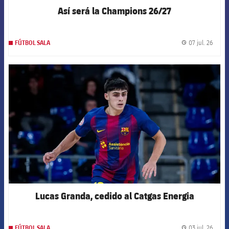
Así será la Champions 26/27
07 jul. 26
FÚTBOL SALA
label.
FCB Barcelona badge
Lucas Granda, cedido al Catgas Energia
03 jul. 26
FÚTBOL SALA