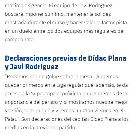
Jugadores
máxima exigencia. El equipo de Javi Rodríguez
Clasificaciones
Juvenil
Noticias
Atletismo
plusicon
más
buscará imponer su ritmo, mantener la solidez
Fotos
mostrada durante el curso y hacer valer el factor pista
Infantil
Actualidad
Baloncesto en silla de ruedas
plusicon
más
en un duelo entre los dos equipos más regulares del
Historia
Alevín
campeonato.
Masculino
Actualidad
Hockey sobre hielo
plusicon
más
Palmarés
Declaraciones previas de Dídac Plana
Femenino
Jugadores
Actualidad
Hockey hierba
plusicon
más
y Javi Rodríguez
Agenda
Calendario
Jugadores
“Podemos dar un golpe sobre la mesa. Queremos
Noticias
Patinaje artístico
plusicon
más
quedar primeros en la Liga regular que, además, te da
Resultados
Calendario
Hockey Hierba Masculino
acceso a la Supercopa el próximo año. Sabemos de la
Escuela de Patinaje
Actualidad
importancia del partido y, si mostramos nuestra mejor
Clasificaciones
Resultados
Hockey Hierba Femenino
Plantilla
versión, seguro que viviremos un gran viernes en el
Rugby
plusicon
más
Palau”. Son declaraciones del capitán Dídac Plana a los
Clasificaciones
Agenda
Actualidad
medios en la previa del partido.
Voleibol
plusicon
más