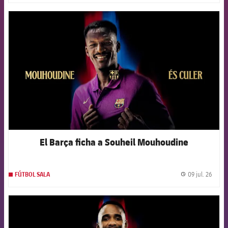
FCB Barcelona badge
El Barça ficha a Souheil Mouhoudine
09 jul. 26
FÚTBOL SALA
label.
FCB Barcelona badge