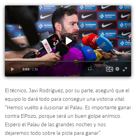
Jugadores
Noticias
Apúntate a las amateurs
plusicon
más
Calendario
Voleibol masculino
Apúntate a las amateurs
PLUSICON
MÁS
Resultados
Voleibol femenino
Carnet de las Secciones Amateurs
League of Legends
Clasificaciones
VALORANT Rising
Fotos
VALORANT Game Changers
eFootball
El técnico, Javi Rodríguez, por su parte, aseguró que el
equipo lo dará todo para conseguir una victoria vital:
“Hemos vuelto a ilusionar al Palau. Es importante ganar
contra ElPozo, porque será un buen golpe anímico.
Espero el Palau de las grandes noches y nos
dejaremos todo sobre la pista para ganar”.