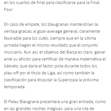
plusicon
más
en los cuartos de final para clasificarse para la Final
Servicios Médicos
Acreditaciones
Fotos
Fotos
Infantil A
Four.
Entradas
SUB8 B
Calendario
Campus Verano
Actualidad
Accesibilidad
Historia
Instalaciones
Infantil B
Resultados
Resultados
En caso de empate, los blaugranas mantendrían la
Juvenil
PLUSICON
MÁS
Palmarés
ventaja gracias al goal-average general, claramente
Clasificaciones
Jugadores
Cadete
favorable para los culés, siempre que en la última
Primer equipo
plusicon
más
jornada hagan el mismo resultado que el conjunto
Jugadors
Clasificaciones
Infantil
murciano. Aun así, el objetivo del Barça es claro: ganar
Actualidad
Barça Atlètic
plusicon
más
ante su afición para certificar de manera matemática el
Fotos
Alevín
Calendario
liderato, que daría el factor pista durante todos los
Actualidad
Base
plusicon
más
Palmarés
play-off por el título de Liga, así como también la
Entradas
Calendario
clasificación para disputar la Supercopa la próxima
Campus Verano
Actualidad
Historia
temporada.
Resultados
Resultados
Barça C
PLUSICON
MÁS
El Palau Blaugrana presentará una gran entrada, como
Clasificaciones
Jugadores
Junior
Información general
plusicon
más
en las grandes noches mágicas, para una cita de