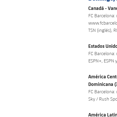
Canadá - Vanc
FC Barcelona:
www.fcbarcelo
TSN (inglés), R
Estados Unido
FC Barcelona:
ESPN+, ESPN y
América Centr
Dominicana (
FC Barcelona:
Sky / Rush Spo
América Latin