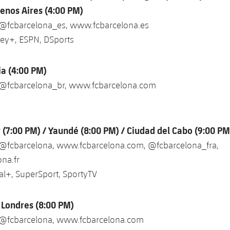
uenos Aires (4:00 PM)
 @fcbarcelona_es, www.fcbarcelona.es
sney+, ESPN, DSports
lia (4:00 PM)
 @fcbarcelona_br, www.fcbarcelona.com
r (7:00 PM) / Yaundé (8:00 PM) / Ciudad del Cabo (9:00 PM
 @fcbarcelona, www.fcbarcelona.com, @fcbarcelona_fra,
na.fr
al+, SuperSport, SportyTV
 Londres (8:00 PM)
 @fcbarcelona, www.fcbarcelona.com