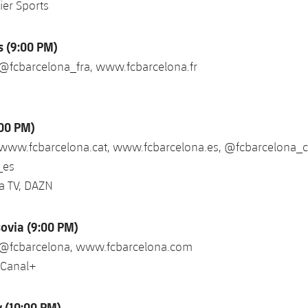
ier Sports
s (9:00 PM)
 @fcbarcelona_fra, www.fcbarcelona.fr
:00 PM)
 www.fcbarcelona.cat, www.fcbarcelona.es, @fcbarcelona_c
_es
a TV, DAZN
sovia (9:00 PM)
 @fcbarcelona, www.fcbarcelona.com
 Canal+
v (10:00 PM)