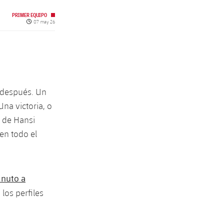
PRIMER EQUIPO
Fecha de publicación
07 may 26
 después. Un
Una victoria, o
 de Hansi
​en todo el
nuto a
 los perfiles