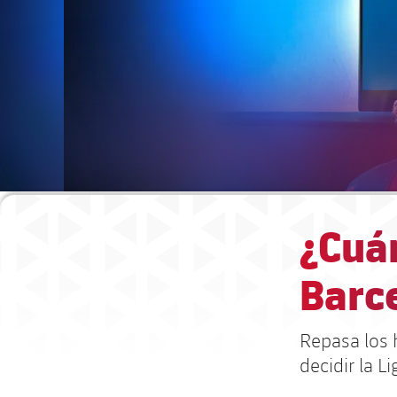
¿Cuán
Barc
Repasa los h
decidir la Li