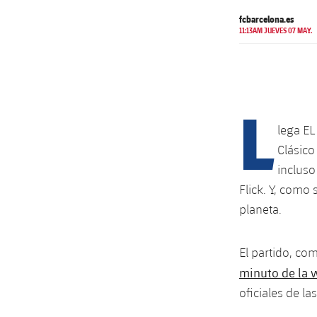
fcbarcelona.es
11:13AM JUEVES 07 MAY.
L
lega EL
Clásico
incluso
Flick. Y, como 
planeta.
El partido, co
minuto de la 
oficiales de la