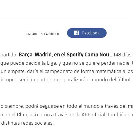
label.aria.facebook
Facebook
COMPARTE ESTE ARTÍCULO
Barça-Madrid, en el Spotify Camp Nou
 partido.
1.148 días
 que puede decidir la Liga, y que no se quiere perder nadie. 
 un empate, daría el campeonato de forma matemática a los
siempre, será un partido que paralizará el mundo del fútbol, ​
mi
mo siempre, podrá seguirse en todo el mundo a través del
web del Club
, así como a través de la APP oficial. También en
s distintas redes sociales.