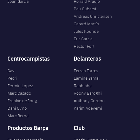
Joan Garcia
Ronald Araujo
Pau Cubarsí
Andreas Christensen
Gerard Martín
Jules Kounde
Eric García
Héctor Fort
Centrocampistas
Delanteros
Gavi
Ferran Torres
Pedri
Lamine Yamal
Fermín López
Raphinha
Marc Casadó
Roony Bardghji
Frenkie de Jong
Anthony Gordon
Dani Olmo
Karim Adeyemi
Marc Bernal
Productos Barça
Club