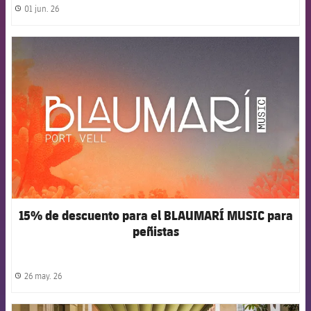
01 jun. 26
label.share.clock
FCB Barcelona badge
15% de descuento para el BLAUMARÍ MUSIC para
peñistas
26 may. 26
label.share.clock
FCB Barcelona badge