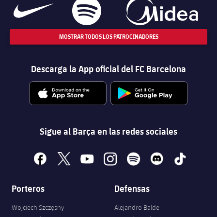
MOSTRAR TODOS LOS PATROCINADORES
Descarga la App oficial del FC Barcelona
Sigue al Barça en las redes sociales
facebook
x
youtube
instagram
spotify
discord
tiktok
Porteros
Defensas
Wojciech Szczęsny
Alejandro Balde