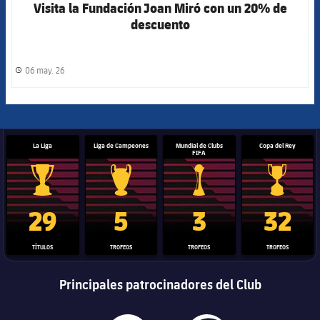
Visita la Fundación Joan Miró con un 20% de
descuento
06 may. 26
label.share.clock
La Liga
Liga de Campeones
Mundial de Clubs
Copa del Rey
FIFA
Trofeo de La Liga
Trofeo de la Liga de Campeones
Trofeo del Mundial de Clube
Copa del 
29
5
3
32
TÍTULOS
TROFEOS
TROFEOS
TROFEOS
Principales patrocinadores del Club