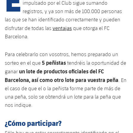
Calendario
Campus Verano
Base
impulsado por el Club sigue sumando
registros, y ya son más de 100.000 personas
SUB13
SUB13 B
Entradas
Barça Atlètic
las que se han identificado correctamente y pueden
plusicon
más
PLUSICON
MÁS
SUB12
ventajas
disfrutar de todas las
que otorga el FC
SUB12 C
Gameday Shows
Junior
Primer Equipo
Instalaciones
Barcelona.
plusicon
más
SUB11 A
SUB11 C
Resultados
Cadete A
Actualidad
Barça Atlètic
Spotify Camp Nou
plusicon
más
Para celebrarlo con vosotros, hemos preparado un
SUB11 B
Clasificación
Cadete B
5 peñistas
sorteo en el que
tendréis la oportunidad de
Calendario
Actualidad
Palau Blaugrana
Base
plusicon
más
un lote de productos oficiales del FC
SUB10 A
ganar
Jugadores
Infantil A
Entradas
Barcelona, así como otro lote para vuestra peña
. En
Calendario
Estadi Johan Cruyff
Actualidad
SUB10 B
PLUSICON
MÁS
el caso de que el o la peñista forme parte de más de
Fotos
Infantil B
Resultados
Resultados
una peña, solo se obtendrá un lote para la peña que
Juvenil
Barça Cafe
Primer equipo
SUB9 A
plusicon
más
plusicon
más
Historia
nos indique.
Mini
Clasificaciones
Clasificaciones
Cadete A
Ciutat Esportiva
Actualidad
SUB9 B
Barça Atlètic
plusicon
más
Servicios
Palmarés
¿Cómo participar?
plusicon
más
Jugadores
Jugadores
Cadete B
Calendario
SUB8 A
La Masia
Actualidad
Base
Sólo hay que estar correctamente identificado en el