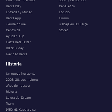
Culers Membership
Spotify Camp Nou
Barça Play
Canal ético
Entradas y Museo
Escudo
Barça App
Himno
Tienda online
Trabaja en las Barça
Centro de
Stores
Ayuda/FAQs
Hazte Beta Tester
Black Friday
Navidad Barça
Historia
Un nuevo horizonte
2008-20. Los mejores
años de nuestra
historia
La era del Dream
Team
1950-61. Kubala y su