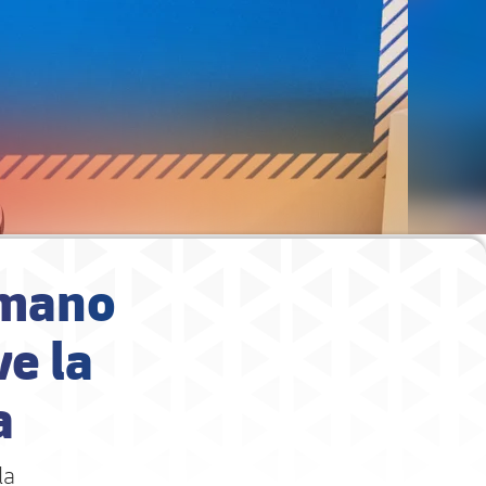
 mano
e la
a
la