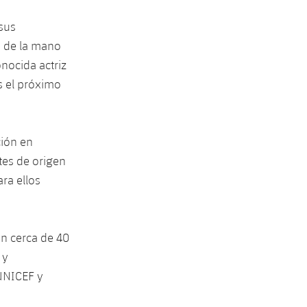
 sus
ne de la mano
onocida actriz
s el próximo
ción en
tes de origen
ra ellos
en cerca de 40
 y
UNICEF y