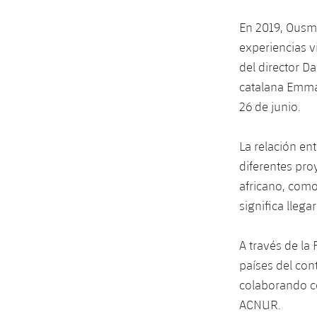
En 2019, Ousma
experiencias v
del director D
catalana Emma 
26 de junio.
La relación en
diferentes pr
africano, como
significa llega
A través de la
países del con
colaborando c
ACNUR.