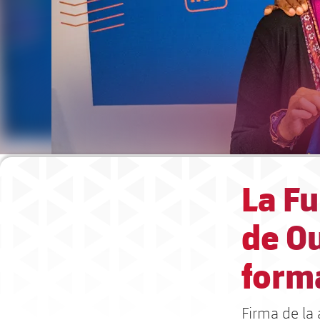
La F
de O
forma
Firma de la