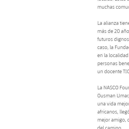
muchas comuni
La alianza tie
más de 20 años
futuros dignos
caso, la Funda
en la localida
personas benef
un docente TIC
La NASCO Found
Ousman Umar, 
una vida mejo
africanos, lleg
mejor amigo, 
del camino.