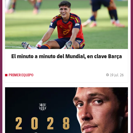
El minuto a minuto del Mundial, en clave Barça
19 jul. 26
PRIMER EQUIPO
label.
FCB Barcelona badge