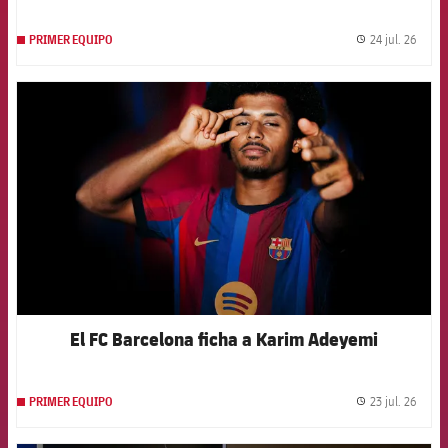
24 jul. 26
PRIMER EQUIPO
label.
FCB Barcelona badge
El FC Barcelona ficha a Karim Adeyemi
23 jul. 26
PRIMER EQUIPO
label.