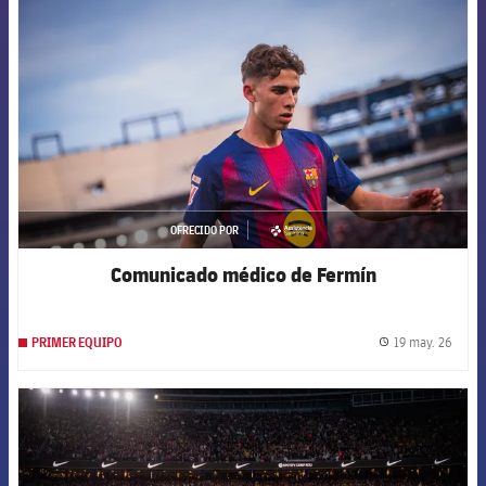
FCB Barcelona badge
OFRECIDO POR
asistencia
Comunicado médico de Fermín
19 may. 26
PRIMER EQUIPO
label.
FCB Barcelona badge