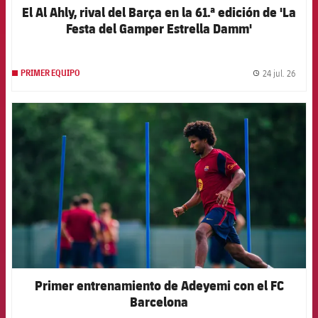
El Al Ahly, rival del Barça en la 61.ª edición de 'La
Festa del Gamper Estrella Damm'
24 jul. 26
PRIMER EQUIPO
label.
FCB Barcelona badge
Primer entrenamiento de Adeyemi con el FC
Barcelona