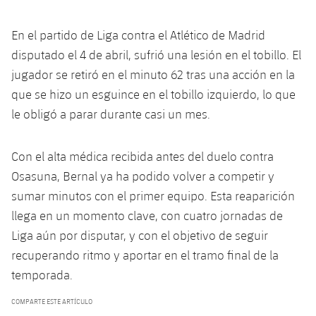
plusicon
más
Servicios Médicos
Acreditaciones
Fotos
Fotos
Infantil A
Entradas
SUB8 B
Calendario
En el partido de Liga contra el Atlético de Madrid
Campus Verano
Actualidad
Accesibilidad
Historia
Instalaciones
disputado el 4 de abril, sufrió una lesión en el tobillo. El
Infantil B
Resultados
Resultados
Juvenil
jugador se retiró en el minuto 62 tras una acción en la
PLUSICON
MÁS
Palmarés
que se hizo un esguince en el tobillo izquierdo, lo que
Clasificaciones
Jugadores
Cadete
Primer equipo
le obligó a parar durante casi un mes.
plusicon
más
Jugadors
Clasificaciones
Infantil
Actualidad
Barça Atlètic
plusicon
más
Con el alta médica recibida antes del duelo contra
Fotos
Osasuna, Bernal ya ha podido volver a competir y
Alevín
Calendario
Actualidad
Base
plusicon
más
sumar minutos con el primer equipo. Esta reaparición
Palmarés
llega en un momento clave, con cuatro jornadas de
Entradas
Calendario
Campus Verano
Actualidad
Liga aún por disputar, y con el objetivo de seguir
Historia
Resultados
recuperando ritmo y aportar en el tramo final de la
Resultados
Barça C
PLUSICON
MÁS
temporada.
Clasificaciones
Jugadores
Junior
Información general
COMPARTE ESTE ARTÍCULO
plusicon
más