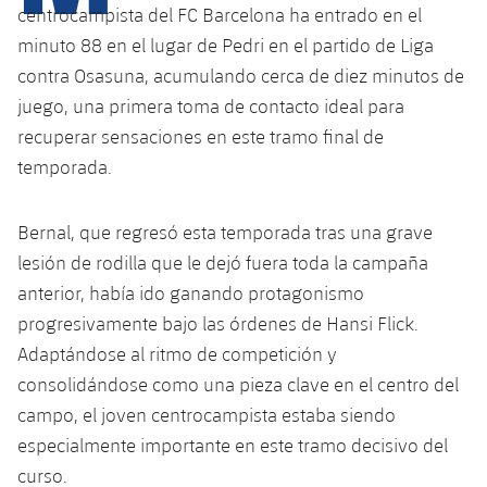
Calendario
Campus Verano
Base
centrocampista del FC Barcelona ha entrado en el
SUB13
minuto 88 en el lugar de Pedri en el partido de Liga
SUB13 B
Entradas
Barça Atlètic
plusicon
más
contra Osasuna, acumulando cerca de diez minutos de
PLUSICON
MÁS
SUB12
SUB12 C
juego, una primera toma de contacto ideal para
Gameday Shows
Junior
Primer Equipo
Instalaciones
plusicon
más
recuperar sensaciones en este tramo final de
SUB11 A
SUB11 C
temporada.
Resultados
Cadete A
Actualidad
Barça Atlètic
Spotify Camp Nou
plusicon
más
SUB11 B
Clasificación
Cadete B
Bernal, que regresó esta temporada tras una grave
Calendario
Actualidad
Palau Blaugrana
Base
plusicon
más
SUB10 A
lesión de rodilla que le dejó fuera toda la campaña
Jugadores
Infantil A
Entradas
anterior, había ido ganando protagonismo
Calendario
Estadi Johan Cruyff
Actualidad
SUB10 B
PLUSICON
MÁS
progresivamente bajo las órdenes de Hansi Flick.
Fotos
Infantil B
Resultados
Resultados
Adaptándose al ritmo de competición y
Juvenil
Barça Cafe
Primer equipo
SUB9 A
plusicon
más
plusicon
más
consolidándose como una pieza clave en el centro del
Historia
Mini
Clasificaciones
Clasificaciones
Cadete A
campo, el joven centrocampista estaba siendo
Ciutat Esportiva
Actualidad
SUB9 B
Barça Atlètic
plusicon
más
Servicios
Palmarés
especialmente importante en este tramo decisivo del
plusicon
más
Jugadores
Jugadores
Cadete B
curso.
Calendario
SUB8 A
La Masia
Actualidad
Base