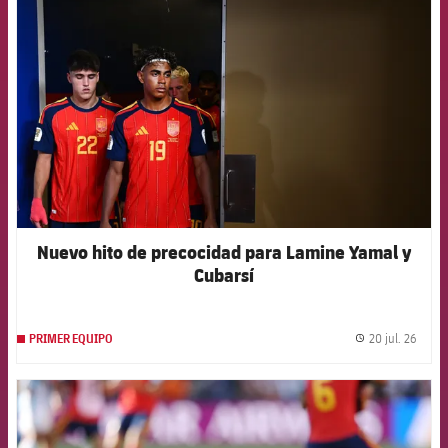
FCB Barcelona badge
Nuevo hito de precocidad para Lamine Yamal y
Cubarsí
20 jul. 26
PRIMER EQUIPO
label.
FCB Barcelona badge