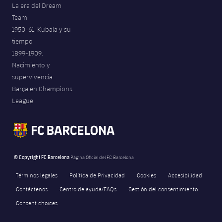
La era del Dream
Team
1950-61. Kubala y su
tiempo
1899-1909.
Nacimiento y
supervivencia
Barça en Champions
League
© Copyright FC Barcelona
Página Oficial del FC Barcelona
Términos legales
Política de Privacidad
Cookies
Accesibilidad
Contáctenos
Centro de ayuda/FAQs
Gestión del consentimiento
Consent choices