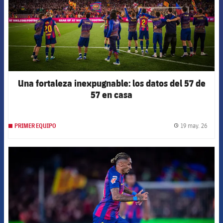
Una fortaleza inexpugnable: los datos del 57 de
57 en casa
19 may. 26
PRIMER EQUIPO
label.
FCB Barcelona badge