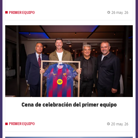
26 may. 26
PRIMER EQUIPO
label.
FCB Barcelona badge
Cena de celebración del primer equipo
20 may. 26
PRIMER EQUIPO
label.