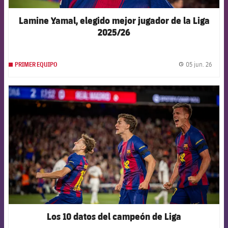
Lamine Yamal, elegido mejor jugador de la Liga
2025/26
05 jun. 26
PRIMER EQUIPO
label.
FCB Barcelona badge
Los 10 datos del campeón de Liga