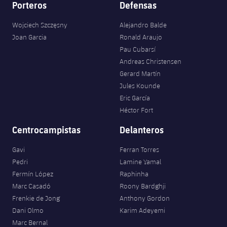
Porteros
Defensas
Wojciech Szczęsny
Alejandro Balde
Joan Garcia
Ronald Araujo
Pau Cubarsí
Andreas Christensen
Gerard Martín
Jules Kounde
Eric García
Héctor Fort
Centrocampistas
Delanteros
Gavi
Ferran Torres
Pedri
Lamine Yamal
Fermín López
Raphinha
Marc Casadó
Roony Bardghji
Frenkie de Jong
Anthony Gordon
Dani Olmo
Karim Adeyemi
Marc Bernal