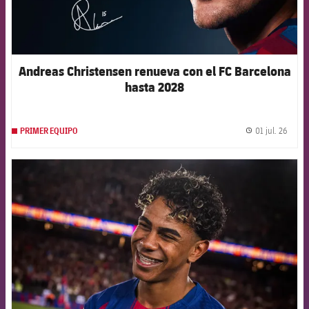
Andreas Christensen renueva con el FC Barcelona
hasta 2028
01 jul. 26
PRIMER EQUIPO
label.
FCB Barcelona badge