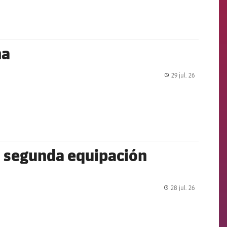
na
29 jul. 26
label.share.
a segunda equipación
28 jul. 26
label.share.