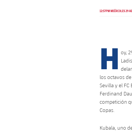
12:57PM MIÉRCOLES 29 A
H
oy, 2
Ladis
dela
los octavos de
Sevilla y el F
Ferdinand Dauc
competición que
Copas.
Kubala, uno de