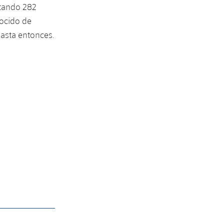
otando 282
nocido de
asta entonces.