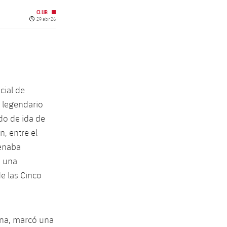
CLUB
Fecha de publicación
29 abr 26
cial de
l legendario
do de ida de
, entre el
renaba
n una
de las Cinco
ona, marcó una