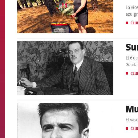
La vic
azulgr
CLU
Su
FCB Barcelona badge
El 6 d
Guada
CLU
Mu
FCB Barcelona badge
El vas
CLU