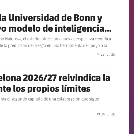
 la Universidad de Bonn y
o modelo de inteligencia
es en el fútbol femenino de
po Nature—, el estudio ofrece una nueva perspectiva científica
rte la predicción del riesgo en una herramienta de apoyo a la
28 jul. 26
label.share.
lona 2026/27 reivindica la
e los propios límites
enta el segundo capítulo de una colaboración que sigue
24 jul. 26
label.share.