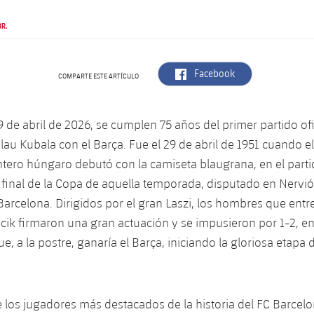
BR.
label.aria.facebook
Facebook
COMPARTE ESTE ARTÍCULO
9 de abril de 2026, se cumplen 75 años del primer partido ofi
lau Kubala con el Barça. Fue el 29 de abril de 1951 cuando e
ntero húngaro debutó con la camiseta blaugrana, en el parti
 final de la Copa de aquella temporada, disputado en Nervión
C Barcelona. Dirigidos por el gran Laszi, los hombres que ent
ik firmaron una gran actuación y se impusieron por 1-2, e
, a la postre, ganaría el Barça, iniciando la gloriosa etapa 
 los jugadores más destacados de la historia del FC Barcel