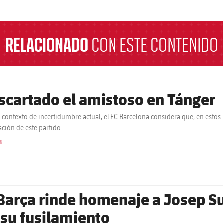
a
RELACIONADO
CON ESTE CONTENIDO
scartado el amistoso en Tánger
l contexto de incertidumbre actual, el FC Barcelona considera que, en esto
ación de este partido
B
 Barça rinde homenaje a Josep Su
 su fusilamiento