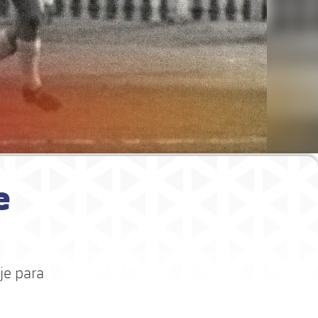
e
je para