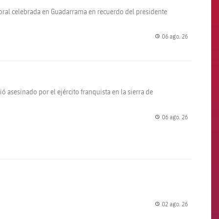
floral celebrada en Guadarrama en recuerdo del presidente
06 ago. 26
label.share.
ó asesinado por el ejército franquista en la sierra de
06 ago. 26
label.share.
02 ago. 26
label.share.