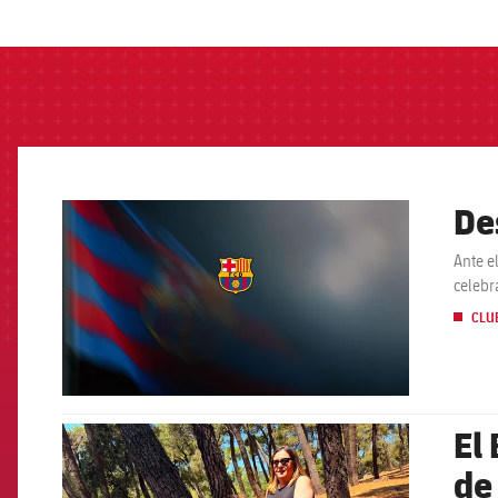
label.aria.barcelon
De
FCB Barcelona badge
Ante e
celebr
CLU
El
FCB Barcelona badge
de