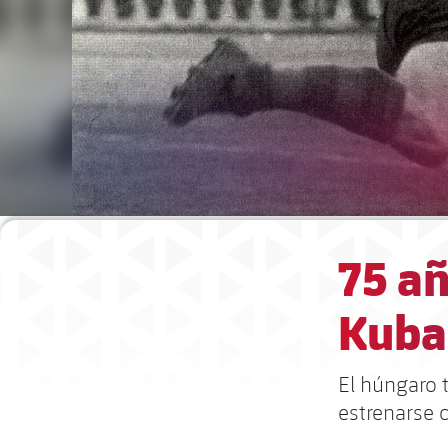
75 añ
Kubal
El húngaro 
estrenarse c