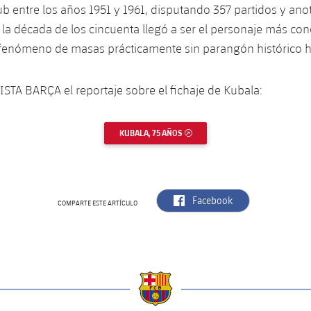
ub entre los años 1951 y 1961, disputando 357 partidos y an
 la década de los cincuenta llegó a ser el personaje más co
 fenómeno de masas prácticamente sin parangón histórico h
ISTA BARÇA el reportaje sobre el fichaje de Kubala:
KUBALA, 75 AÑOS
ENLACE EXTERNO
label.aria.facebook
Facebook
COMPARTE ESTE ARTÍCULO