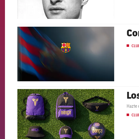
Co
FCB Barcelona badge
CLU
Lo
FCB Barcelona badge
Hazte 
CLU