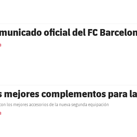
municado oficial del FC Barcelo
B
s mejores complementos para l
con los mejores accesorios de la nueva segunda equipación
B