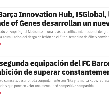
 Barça Innovation Hub, ISGlobal,
de of Genes desarrollan un nuev
ificial para anticipar las lesion
ado en «npj Digital Medicine» —una revista científica internacional del gru
la acumulación del riesgo de lesión en el fútbol femenino de élite y convie
te
e decisiones para los equipos médicos y técnicos
B
 segunda equipación del FC Barce
bición de superar constantement
va camiseta, desarrollada conjuntamente con Nike y la marca Kobe, repres
ndo y que pone en valor una mentalidad competitiva compartida
B