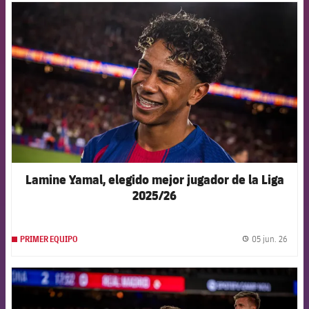
FCB Barcelona badge
Lamine Yamal, elegido mejor jugador de la Liga
2025/26
05 jun. 26
PRIMER EQUIPO
label.
FCB Barcelona badge