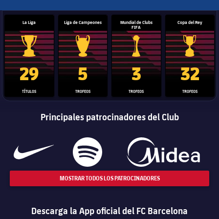
La Liga
Liga de Campeones
Mundial de Clubs
Copa del Rey
FIFA
Trofeo de La Liga
Trofeo de la Liga de Campeones
Trofeo del Mundial de Clube
Copa del 
29
5
3
32
TÍTULOS
TROFEOS
TROFEOS
TROFEOS
Principales patrocinadores del Club
MOSTRAR TODOS LOS PATROCINADORES
Descarga la App oficial del FC Barcelona