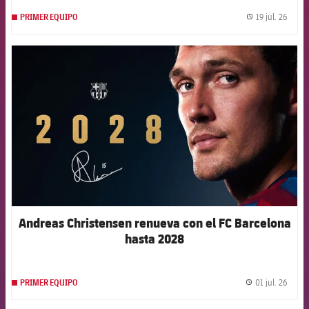
19 jul. 26
PRIMER EQUIPO
label.
FCB Barcelona badge
Andreas Christensen renueva con el FC Barcelona
hasta 2028
01 jul. 26
PRIMER EQUIPO
label.