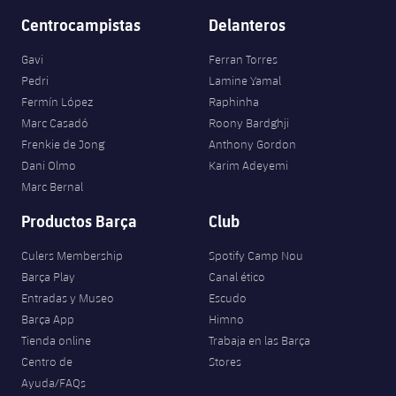
Centrocampistas
Delanteros
Gavi
Ferran Torres
Pedri
Lamine Yamal
Fermín López
Raphinha
Marc Casadó
Roony Bardghji
Frenkie de Jong
Anthony Gordon
Dani Olmo
Karim Adeyemi
Marc Bernal
Productos Barça
Club
Culers Membership
Spotify Camp Nou
Barça Play
Canal ético
Entradas y Museo
Escudo
Barça App
Himno
Tienda online
Trabaja en las Barça
Centro de
Stores
Ayuda/FAQs