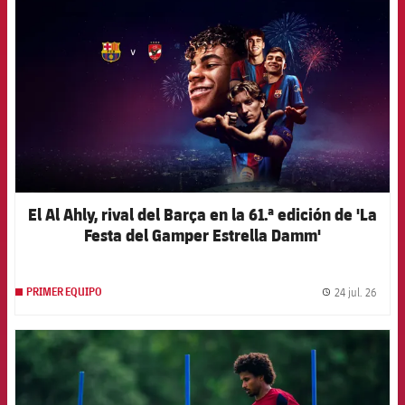
El Al Ahly, rival del Barça en la 61.ª edición de 'La
Festa del Gamper Estrella Damm'
24 jul. 26
PRIMER EQUIPO
label.
FCB Barcelona badge