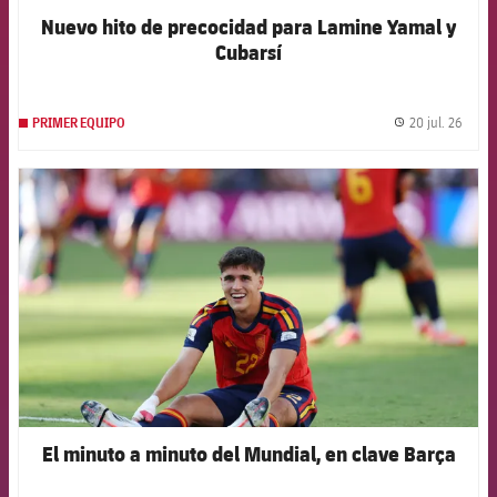
Nuevo hito de precocidad para Lamine Yamal y
Cubarsí
20 jul. 26
PRIMER EQUIPO
label.
FCB Barcelona badge
El minuto a minuto del Mundial, en clave Barça