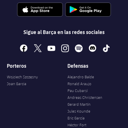
Sigue al Barça en las redes sociales
facebook
x
youtube
instagram
spotify
discord
tiktok
Porteros
Defensas
Wojciech Szczęsny
Alejandro Balde
Joan Garcia
Ronald Araujo
Pau Cubarsí
Andreas Christensen
Gerard Martín
Jules Kounde
Eric García
Héctor Fort