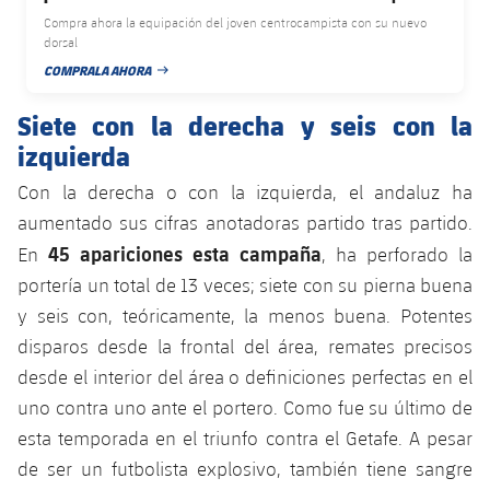
plusicon
más
Servicios Médicos
Acreditaciones
Fotos
Compra ahora la equipación del joven centrocampista con su nuevo
Fotos
Infantil A
Entradas
dorsal
SUB8 B
Calendario
Campus Verano
Actualidad
Accesibilidad
COMPRALA AHORA
Historia
Instalaciones
FECHA DE PUBLICACIÓN
Infantil B
Resultados
Resultados
Juvenil
Siete con la derecha y seis con la
PLUSICON
MÁS
Palmarés
izquierda
Clasificaciones
Jugadores
Cadete
Primer equipo
plusicon
más
Con la derecha o con la izquierda, el andaluz ha
Jugadors
Clasificaciones
Infantil
aumentado sus cifras anotadoras partido tras partido.
Actualidad
Barça Atlètic
plusicon
más
45 apariciones esta campaña
En
, ha perforado la
Fotos
Alevín
Calendario
portería un total de 13 veces; siete con su pierna buena
Actualidad
Base
plusicon
más
y seis con, teóricamente, la menos buena. Potentes
Palmarés
Entradas
Calendario
disparos desde la frontal del área, remates precisos
Campus Verano
Actualidad
Historia
desde el interior del área o definiciones perfectas en el
Resultados
Resultados
Barça C
uno contra uno ante el portero. Como fue su último de
PLUSICON
MÁS
esta temporada en el triunfo contra el Getafe. A pesar
Clasificaciones
Jugadores
Junior
Información general
de ser un futbolista explosivo, también tiene sangre
plusicon
más