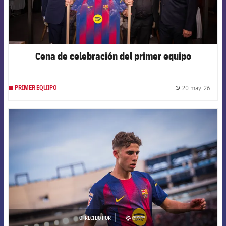
Cena de celebración del primer equipo
20 may. 26
PRIMER EQUIPO
label.
FCB Barcelona badge
OFRECIDO POR
asistencia