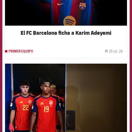
El FC Barcelona ficha a Karim Adeyemi
23 jul. 26
PRIMER EQUIPO
label.
FCB Barcelona badge