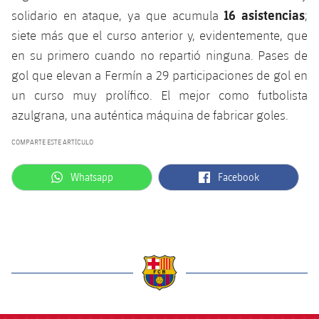
16 asistencias
Jugadores
solidario en ataque, ya que acumula
;
Noticias
Apúntate a las amateurs
plusicon
más
siete más que el curso anterior y, evidentemente, que
Calendario
Voleibol masculino
en su primero cuando no repartió ninguna. Pases de
Apúntate a las amateurs
PLUSICON
MÁS
gol que elevan a Fermín a 29 participaciones de gol en
Resultados
Voleibol femenino
Carnet de las Secciones Amateurs
un curso muy prolífico. El mejor como futbolista
League of Legends
azulgrana, una auténtica máquina de fabricar goles.
Clasificaciones
VALORANT Rising
COMPARTE ESTE ARTÍCULO
Fotos
VALORANT Game Changers
label.aria.whatsapp
label.aria.facebook
Whatsapp
Facebook
eFootball
label.aria.barcelona