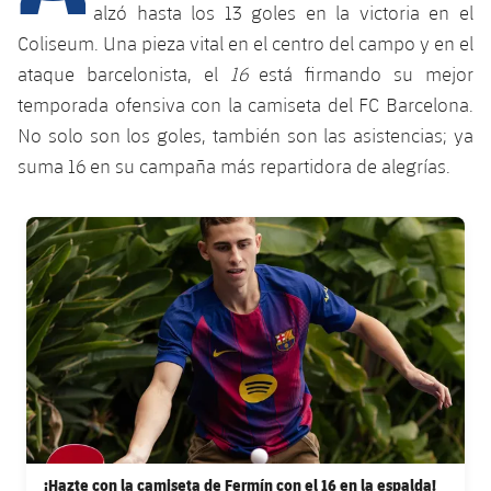
Calendario
Campus Verano
Base
alzó hasta los 13 goles en la victoria en el
Coliseum. Una pieza vital en el centro del campo y en el
SUB13
SUB13 B
Entradas
Barça Atlètic
plusicon
más
ataque barcelonista, el
16
está firmando su mejor
PLUSICON
MÁS
SUB12
temporada ofensiva con la camiseta del FC Barcelona.
SUB12 C
Gameday Shows
Junior
Primer Equipo
Instalaciones
plusicon
más
No solo son los goles, también son las asistencias; ya
SUB11 A
SUB11 C
suma 16 en su campaña más repartidora de alegrías.
Resultados
Cadete A
Actualidad
Barça Atlètic
Spotify Camp Nou
plusicon
más
SUB11 B
Clasificación
FC Barcelona club badge
Cadete B
Calendario
Actualidad
Palau Blaugrana
Base
plusicon
más
SUB10 A
Jugadores
Infantil A
Entradas
Calendario
Estadi Johan Cruyff
Actualidad
SUB10 B
PLUSICON
MÁS
Fotos
Infantil B
Resultados
Resultados
Juvenil
Barça Cafe
Primer equipo
SUB9 A
plusicon
más
plusicon
más
Historia
Mini
Clasificaciones
Clasificaciones
Cadete A
Ciutat Esportiva
Actualidad
SUB9 B
Barça Atlètic
plusicon
más
Servicios
Palmarés
plusicon
más
Jugadores
Jugadores
Cadete B
Calendario
SUB8 A
La Masia
¡Hazte con la camiseta de Fermín con el 16 en la espalda!
Actualidad
Base