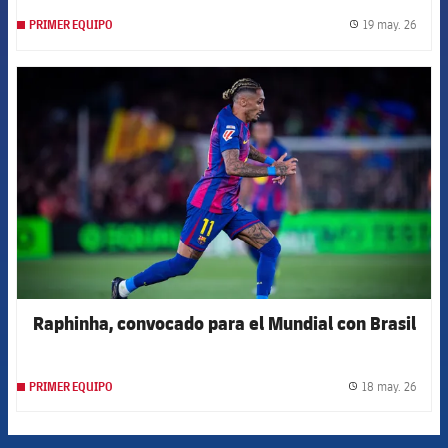
19 may. 26
PRIMER EQUIPO
label.
FCB Barcelona badge
Raphinha, convocado para el Mundial con Brasil
18 may. 26
PRIMER EQUIPO
label.