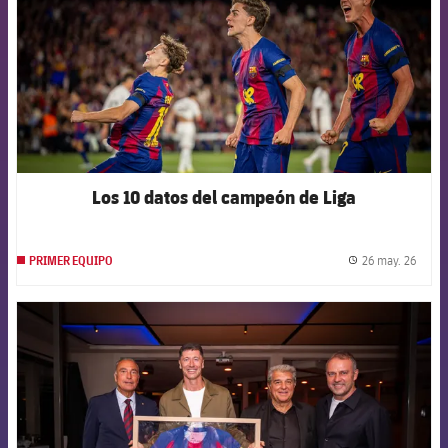
Los 10 datos del campeón de Liga
26 may. 26
PRIMER EQUIPO
label.
FCB Barcelona badge