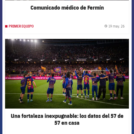
Comunicado médico de Fermín
19 may. 26
PRIMER EQUIPO
label.
FCB Barcelona badge
Una fortaleza inexpugnable: los datos del 57 de
57 en casa