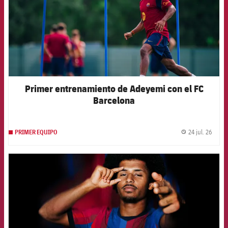
Primer entrenamiento de Adeyemi con el FC
Barcelona
24 jul. 26
PRIMER EQUIPO
label.
FCB Barcelona badge