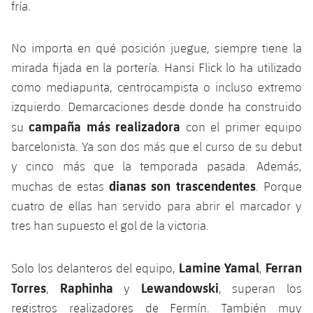
fría.
Jugadores
Clasificaciones
Juvenil
Noticias
Atletismo
plusicon
más
Fotos
No importa en qué posición juegue, siempre tiene la
Infantil
Actualidad
Baloncesto en silla de ruedas
mirada fijada en la portería. Hansi Flick lo ha utilizado
plusicon
más
Historia
Alevín
como mediapunta, centrocampista o incluso extremo
Masculino
Actualidad
Hockey sobre hielo
izquierdo. Demarcaciones desde donde ha construido
plusicon
más
Palmarés
campaña más realizadora
su
con el primer equipo
Femenino
Jugadores
Actualidad
Hockey hierba
barcelonista. Ya son dos más que el curso de su debut
plusicon
más
y cinco más que la temporada pasada. Además,
Agenda
Calendario
Jugadores
Noticias
Patinaje artístico
dianas son trascendentes
muchas de estas
. Porque
plusicon
más
Resultados
cuatro de ellas han servido para abrir el marcador y
Calendario
Hockey Hierba Masculino
Escuela de Patinaje
Actualidad
tres han supuesto el gol de la victoria.
Clasificaciones
Resultados
Hockey Hierba Femenino
Plantilla
Rugby
plusicon
más
Lamine Yamal
Ferran
Solo los delanteros del equipo,
,
Clasificaciones
Torres
Raphinha
Lewandowski
Agenda
,
y
, superan los
Actualidad
Voleibol
plusicon
más
registros realizadores de Fermín. También muy