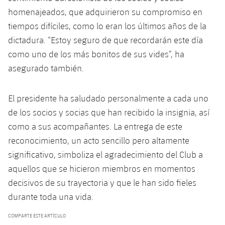
plusicon
más
Servicios Médicos
Acreditaciones
Fotos
homenajeados, que adquirieron su compromiso en
Fotos
Infantil A
Entradas
SUB8 B
Calendario
Campus Verano
Actualidad
tiempos difíciles, como lo eran los últimos años de la
Accesibilidad
Historia
Instalaciones
dictadura. “Estoy seguro de que recordarán este día
Infantil B
Resultados
Resultados
Juvenil
como uno de los más bonitos de sus vides”, ha
PLUSICON
MÁS
Palmarés
asegurado también.
Clasificaciones
Jugadores
Cadete
Primer equipo
plusicon
más
Jugadors
Clasificaciones
El presidente ha saludado personalmente a cada uno
Infantil
Actualidad
Barça Atlètic
plusicon
más
de los socios y socias que han recibido la insignia, así
Fotos
Alevín
como a sus acompañantes. La entrega de este
Calendario
Actualidad
Base
plusicon
más
reconocimiento, un acto sencillo pero altamente
Palmarés
significativo, simboliza el agradecimiento del Club a
Entradas
Calendario
Campus Verano
Actualidad
aquellos que se hicieron miembros en momentos
Historia
Resultados
decisivos de su trayectoria y que le han sido fieles
Resultados
Barça C
PLUSICON
MÁS
durante toda una vida.
Clasificaciones
Jugadores
Junior
Información general
COMPARTE ESTE ARTÍCULO
plusicon
más