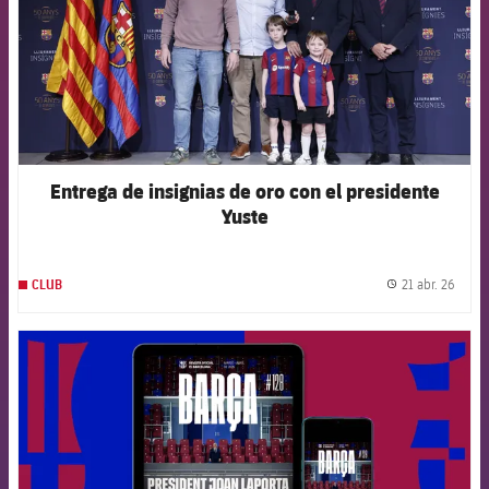
Entrega de insignias de oro con el presidente
Yuste
21 abr. 26
CLUB
label.
FCB Barcelona badge