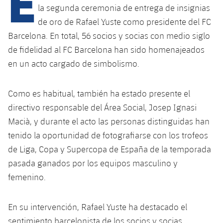
E
Calendario
Campus Verano
Base
la segunda ceremonia de entrega de insignias
SUB13
de oro de Rafael Yuste como presidente del FC
SUB13 B
Entradas
Barça Atlètic
plusicon
más
Barcelona. En total, 56 socios y socias con medio siglo
PLUSICON
MÁS
SUB12
SUB12 C
de fidelidad al FC Barcelona han sido homenajeados
Gameday Shows
Junior
Primer Equipo
Instalaciones
plusicon
más
en un acto cargado de simbolismo.
SUB11 A
SUB11 C
Resultados
Cadete A
Actualidad
Barça Atlètic
Spotify Camp Nou
plusicon
más
Como es habitual, también ha estado presente el
SUB11 B
Clasificación
Cadete B
directivo responsable del Área Social, Josep Ignasi
Calendario
Actualidad
Palau Blaugrana
Base
plusicon
más
SUB10 A
Macià, y durante el acto las personas distinguidas han
Jugadores
Infantil A
Entradas
tenido la oportunidad de fotografiarse con los trofeos
Calendario
Estadi Johan Cruyff
Actualidad
SUB10 B
PLUSICON
MÁS
de Liga, Copa y Supercopa de España de la temporada
Fotos
Infantil B
Resultados
Resultados
pasada ganados por los equipos masculino y
Juvenil
Barça Cafe
Primer equipo
SUB9 A
plusicon
más
plusicon
más
Historia
femenino.
Mini
Clasificaciones
Clasificaciones
Cadete A
Ciutat Esportiva
Actualidad
SUB9 B
Barça Atlètic
plusicon
más
Servicios
Palmarés
plusicon
más
En su intervención, Rafael Yuste ha destacado el
Jugadores
Jugadores
Cadete B
Calendario
SUB8 A
La Masia
Actualidad
sentimiento barcelonista de los socios y socias
Base