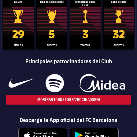
La Liga
Liga de Campeones
Mundial de Clubs
Copa del Rey
FIFA
Trofeo de La Liga
Trofeo de la Liga de Campeones
Trofeo del Mundial de Clube
Copa del 
29
5
3
32
TÍTULOS
TROFEOS
TROFEOS
TROFEOS
Principales patrocinadores del Club
MOSTRAR TODOS LOS PATROCINADORES
Descarga la App oficial del FC Barcelona