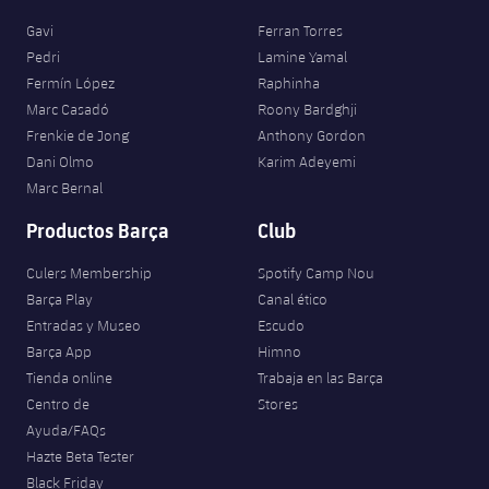
Gavi
Ferran Torres
Pedri
Lamine Yamal
Fermín López
Raphinha
Marc Casadó
Roony Bardghji
Frenkie de Jong
Anthony Gordon
Dani Olmo
Karim Adeyemi
Marc Bernal
Productos Barça
Club
Culers Membership
Spotify Camp Nou
Barça Play
Canal ético
Entradas y Museo
Escudo
Barça App
Himno
Tienda online
Trabaja en las Barça
Centro de
Stores
Ayuda/FAQs
Hazte Beta Tester
Black Friday