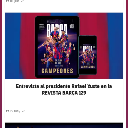
01 jun. 26
label.share.clock
FCB Barcelona badge
Entrevista al presidente Rafael Yuste en la
REVISTA BARÇA 129
19 may. 26
label.share.clock
FCB Barcelona badge