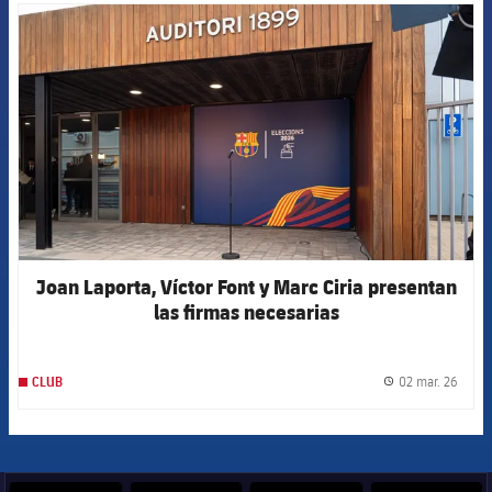
FCB Barcelona badge
Joan Laporta, Víctor Font y Marc Ciria presentan
las firmas necesarias
02 mar. 26
CLUB
label.