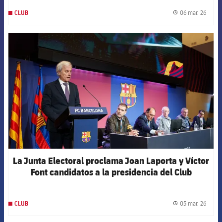
06 mar. 26
CLUB
label.
FCB Barcelona badge
La Junta Electoral proclama Joan Laporta y Víctor
Font candidatos a la presidencia del Club
05 mar. 26
CLUB
label.