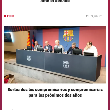
ante el Senado
09 jun. 26
CLUB
label.
FCB Barcelona badge
Sorteados los compromisarios y compromisarias
para los próximos dos años