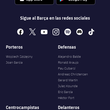
Sigue al Barça en las redes sociales
facebook
x
youtube
instagram
spotify
discord
tiktok
Porteros
Defensas
Wojciech Szczęsny
Alejandro Balde
Joan Garcia
Ronald Araujo
Pau Cubarsí
Andreas Christensen
Gerard Martín
Jules Kounde
Eric García
Héctor Fort
Centrocampistas
Delanteros