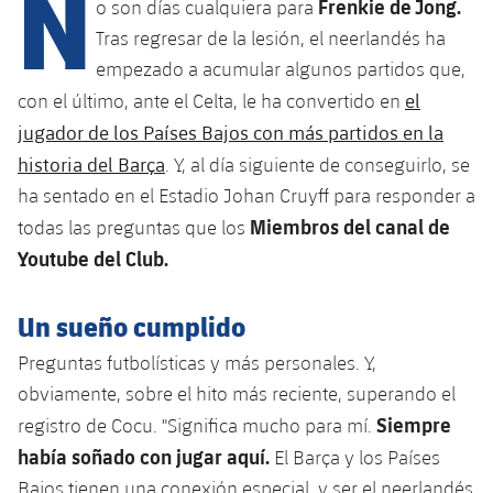
N
Calendario
Frenkie de Jong.
o son días cualquiera para
Campus Verano
Base
Tras regresar de la lesión, el neerlandés ha
SUB13
SUB13 B
Entradas
Barça Atlètic
empezado a acumular algunos partidos que,
plusicon
más
PLUSICON
MÁS
SUB12
el
con el último, ante el Celta, le ha convertido en
SUB12 C
Gameday Shows
Junior
Primer Equipo
Instalaciones
jugador de los Países Bajos con más partidos en la
plusicon
más
SUB11 A
SUB11 C
historia del Barça
. Y, al día siguiente de conseguirlo, se
Resultados
Cadete A
Actualidad
Barça Atlètic
Spotify Camp Nou
ha sentado en el Estadio Johan Cruyff para responder a
plusicon
más
SUB11 B
Clasificación
Miembros del canal de
todas las preguntas que los
Cadete B
Calendario
Actualidad
Palau Blaugrana
Base
Youtube del Club.
plusicon
más
SUB10 A
Jugadores
Infantil A
Entradas
Calendario
Estadi Johan Cruyff
Actualidad
SUB10 B
Un sueño cumplido
PLUSICON
MÁS
Fotos
Infantil B
Resultados
Resultados
Preguntas futbolísticas y más personales. Y,
Juvenil
Barça Cafe
Primer equipo
SUB9 A
plusicon
más
plusicon
más
Historia
obviamente, sobre el hito más reciente, superando el
Mini
Clasificaciones
Clasificaciones
Cadete A
Siempre
registro de Cocu. "Significa mucho para mí.
Ciutat Esportiva
Actualidad
SUB9 B
Barça Atlètic
plusicon
más
Servicios
Palmarés
había soñado con jugar aquí.
plusicon
más
El Barça y los Países
Jugadores
Jugadores
Cadete B
Calendario
SUB8 A
La Masia
Bajos tienen una conexión especial, y ser el neerlandés
Actualidad
Base