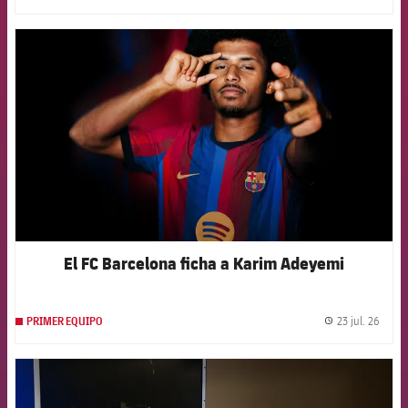
FCB Barcelona badge
El FC Barcelona ficha a Karim Adeyemi
23 jul. 26
PRIMER EQUIPO
label.
FCB Barcelona badge