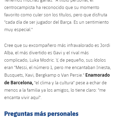
Jugadores
Noticias
centrocampista ha reconocido que su momento
Apúntate a las amateurs
plusicon
más
favorito como culer son los títulos, pero que disfruta
Calendario
Voleibol masculino
Apúntate a las amateurs
"cada día de ser jugador del Barça. Es un sentimiento
PLUSICON
MÁS
muy especial."
Resultados
Voleibol femenino
Carnet de las Secciones Amateurs
League of Legends
Clasificaciones
Cree que su excompañero más infravalorado es Jordi
VALORANT Rising
Alba, el más divertido es Gavi y el rival más
Fotos
complicado, Luka Modric. Y, de pequeño, sus ídolos
VALORANT Game Changers
eran "Messi, el número 1, pero me encantaban Iniesta,
Enamorado
eFootball
Busquets, Xavi, Bergkamp o Van Persie."
de Barcelona,
​​"el clima y la cultura" pese a echar de
menos a la familia ya los amigos, lo tiene claro: "me
encanta vivir aquí".
Preguntas más personales