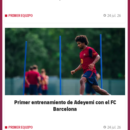
24 jul. 26
PRIMER EQUIPO
label.
FCB Barcelona badge
Primer entrenamiento de Adeyemi con el FC
Barcelona
24 jul. 26
PRIMER EQUIPO
label.