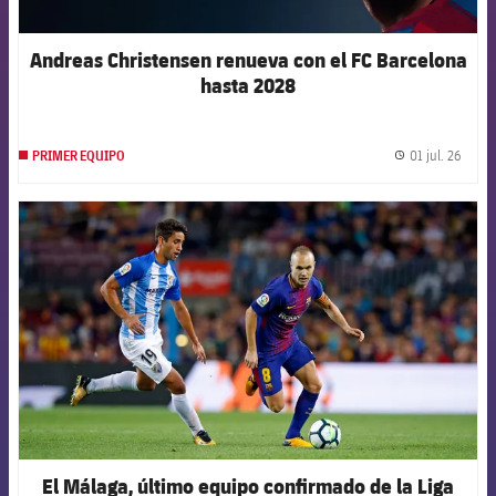
Andreas Christensen renueva con el FC Barcelona
hasta 2028
01 jul. 26
PRIMER EQUIPO
label.
FCB Barcelona badge
El Málaga, último equipo confirmado de la Liga