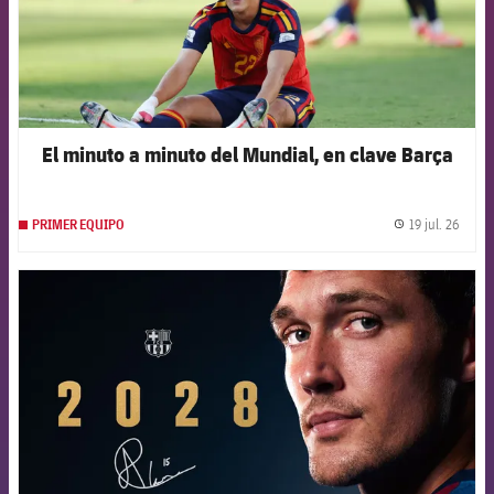
El minuto a minuto del Mundial, en clave Barça
19 jul. 26
PRIMER EQUIPO
label.
FCB Barcelona badge