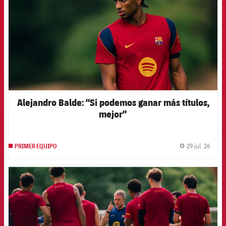
Alejandro Balde: “Si podemos ganar más títulos,
mejor”
29 jul. 26
PRIMER EQUIPO
label.
FCB Barcelona badge