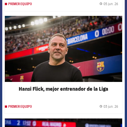
05 jun. 26
PRIMER EQUIPO
label.
FCB Barcelona badge
Hansi Flick, mejor entrenador de la Liga
03 jun. 26
PRIMER EQUIPO
label.
FCB Barcelona badge