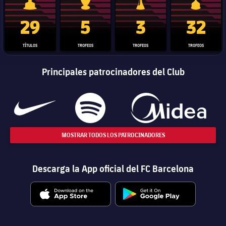
Trofeo de La Liga
Trofeo de la Liga de Campeones
Trofeo del Mundial de Clube
Copa del 
29
5
3
32
TÍTULOS
TROFEOS
TROFEOS
TROFEOS
Principales patrocinadores del Club
MOSTRAR TODOS LOS PATROCINADORES
Descarga la App oficial del FC Barcelona