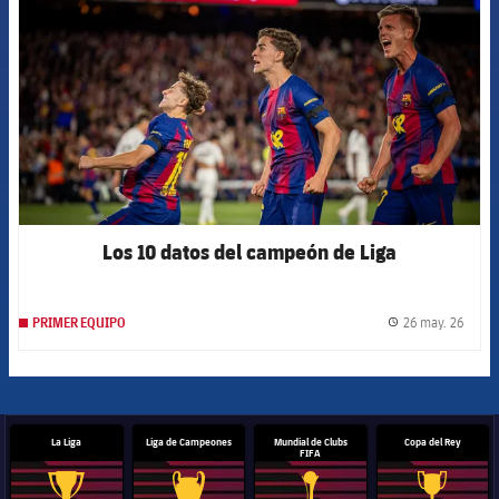
Los 10 datos del campeón de Liga
26 may. 26
PRIMER EQUIPO
label.
La Liga
Liga de Campeones
Mundial de Clubs
Copa del Rey
FIFA