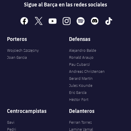
Sigue al Barça en las redes sociales
facebook
x
youtube
instagram
spotify
discord
tiktok
Porteros
Defensas
Wojciech Szczęsny
Alejandro Balde
Joan Garcia
Ronald Araujo
Pau Cubarsí
Andreas Christensen
Gerard Martín
Jules Kounde
Eric García
Héctor Fort
Centrocampistas
Delanteros
Gavi
Ferran Torres
Pedri
Lamine Yamal