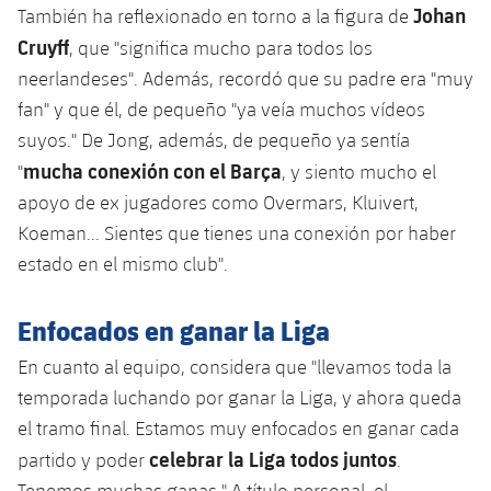
Jugadores
Johan
También ha reflexionado en torno a la figura de
Clasificaciones
Juvenil
Noticias
Atletismo
Cruyff
plusicon
más
, que "significa mucho para todos los
Fotos
neerlandeses". Además, recordó que su padre era "muy
Infantil
Actualidad
Baloncesto en silla de ruedas
plusicon
más
fan" y que él, de pequeño "ya veía muchos vídeos
Historia
Alevín
suyos." De Jong, además, de pequeño ya sentía
Masculino
Actualidad
Hockey sobre hielo
mucha conexión con el Barça
plusicon
más
"
, y siento mucho el
Palmarés
apoyo de ex jugadores como Overmars, Kluivert,
Femenino
Jugadores
Actualidad
Hockey hierba
plusicon
más
Koeman... Sientes que tienes una conexión por haber
Agenda
estado en el mismo club".
Calendario
Jugadores
Noticias
Patinaje artístico
plusicon
más
Resultados
Enfocados en ganar la Liga
Calendario
Hockey Hierba Masculino
Escuela de Patinaje
Actualidad
En cuanto al equipo, considera que "llevamos toda la
Clasificaciones
Resultados
Hockey Hierba Femenino
Plantilla
temporada luchando por ganar la Liga, y ahora queda
Rugby
plusicon
más
el tramo final. Estamos muy enfocados en ganar cada
Clasificaciones
Agenda
celebrar la Liga todos juntos
Actualidad
partido y poder
.
Voleibol
plusicon
más
Tenemos muchas ganas." A título personal, el