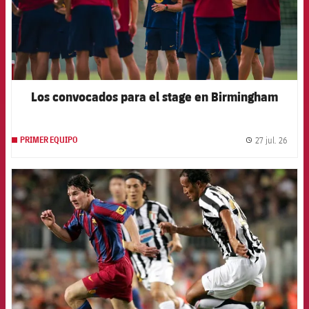
Los convocados para el stage en Birmingham
27 jul. 26
PRIMER EQUIPO
label.
FCB Barcelona badge