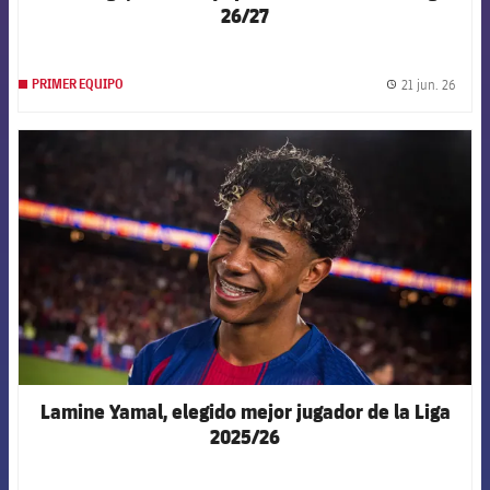
26/27
21 jun. 26
PRIMER EQUIPO
label.
FCB Barcelona badge
Lamine Yamal, elegido mejor jugador de la Liga
2025/26