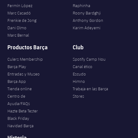
Fermín López
Raphinha
Marc Casadó
Roony Bardghji
Frenkie de Jong
Anthony Gordon
Dani Olmo
Karim Adeyemi
Marc Bernal
Productos Barça
Club
Culers Membership
Spotify Camp Nou
Barça Play
Canal ético
Entradas y Museo
Escudo
Barça App
Himno
Tienda online
Trabaja en las Barça
Centro de
Stores
Ayuda/FAQs
Hazte Beta Tester
Black Friday
Navidad Barça
Historia