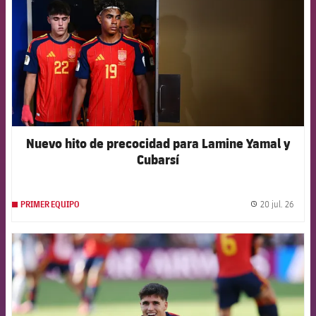
Nuevo hito de precocidad para Lamine Yamal y
Cubarsí
20 jul. 26
PRIMER EQUIPO
label.
FCB Barcelona badge