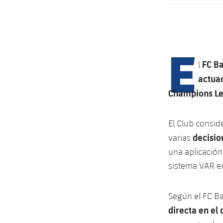
E
FC B
l
actuac
Champions L
El Club conside
decisio
varias
una aplicación
sistema VAR en
Según el FC Ba
directa en el 