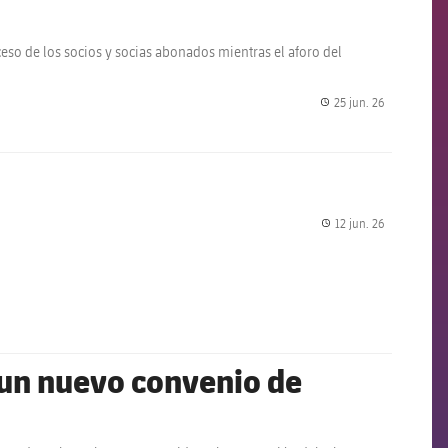
eso de los socios y socias abonados mientras el aforo del
25 jun. 26
label.share.
12 jun. 26
label.share.
n un nuevo convenio de