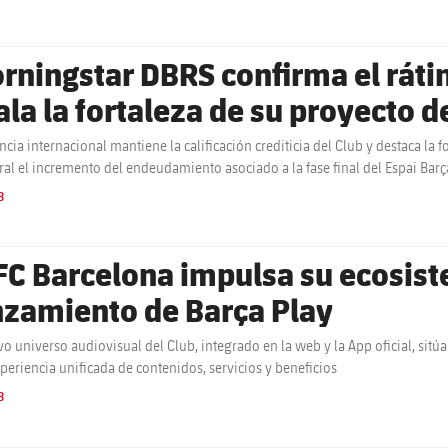
rningstar DBRS confirma el ráti
ala la fortaleza de su proyecto d
ncia internacional mantiene la calificación crediticia del Club y destaca la
al el incremento del endeudamiento asociado a la fase final del Espai Barça
on la plena explotación del Spotify Camp Nou
B
 FC Barcelona impulsa su ecosist
nzamiento de Barça Play
o universo audiovisual del Club, integrado en la web y la App oficial, sitúa a
periencia unificada de contenidos, servicios y beneficios
B