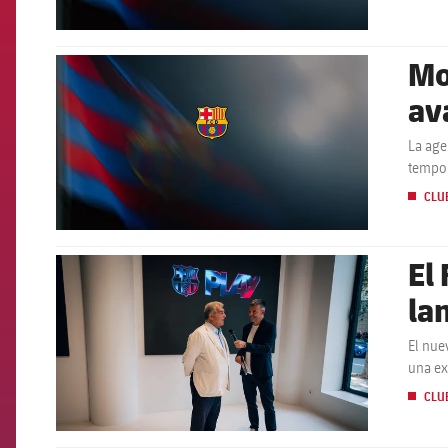
Mo
FCB Barcelona badge
av
La age
tempor
2028 c
CLU
El
FCB Barcelona badge
la
El nuev
una ex
CLU