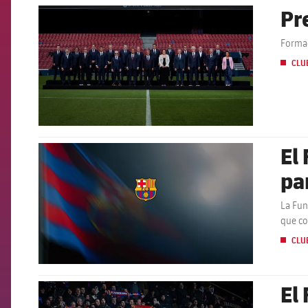
Pr
FCB Barcelona badge
Formad
CLU
El
FCB Barcelona badge
pa
La Fun
que co
CLU
El
FCB Barcelona badge