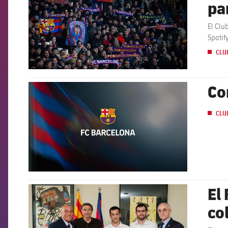
pa
El Clu
Spotif
CLU
Co
FCB Barcelona badge
CLU
El
FCB Barcelona badge
co