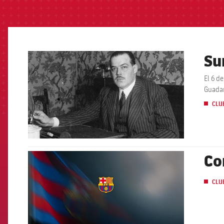
Su
FCB Barcelona badge
El 6 d
Guada
CLU
Co
FCB Barcelona badge
CLU