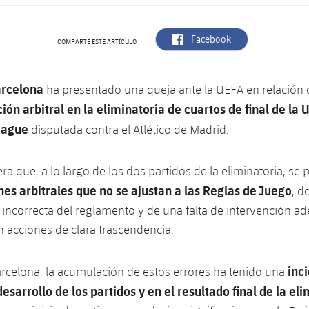
label.aria.facebook
Facebook
COMPARTE ESTE ARTÍCULO
arcelona
ha presentado una queja ante la UEFA en relación 
ión arbitral en la eliminatoria de cuartos de final de la 
eague
disputada contra el Atlético de Madrid.
ra que, a lo largo de los dos partidos de la eliminatoria, se
nes arbitrales que no se ajustan a las Reglas de Juego
, d
 incorrecta del reglamento y de una falta de intervención a
 acciones de clara trascendencia.
inc
rcelona, la acumulación de estos errores ha tenido una
desarrollo de los partidos y en el resultado final de la el