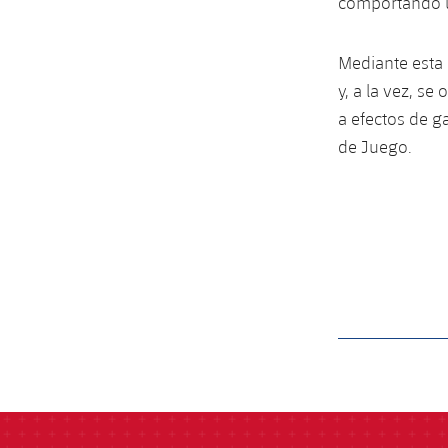
comportando un
Mediante esta 
y, a la vez, se
a efectos de g
de Juego.
label.aria.barcelon