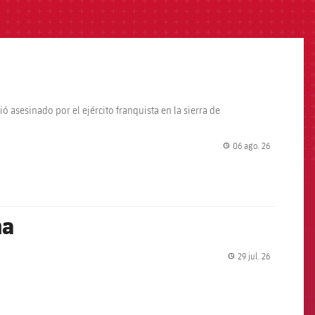
ó asesinado por el ejército franquista en la sierra de
06 ago. 26
label.share.
na
29 jul. 26
label.share.