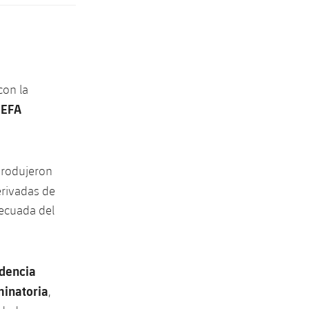
con la
UEFA
 produjeron
erivadas de
decuada del
idencia
iminatoria
,