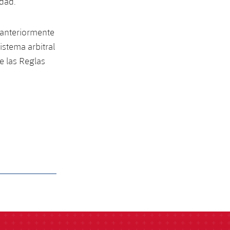
idad.
A anteriormente
istema arbitral
e las Reglas