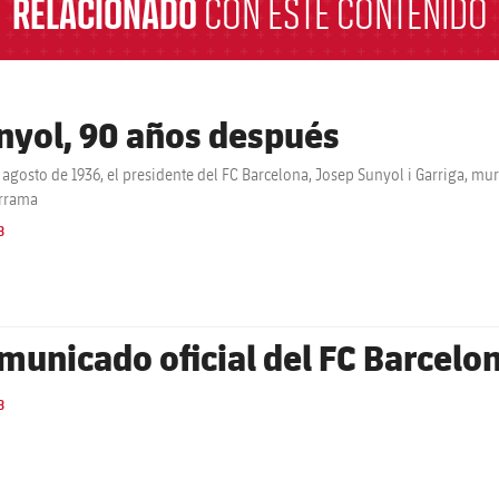
RELACIONADO
CON ESTE CONTENIDO
nyol, 90 años después
e agosto de 1936, el presidente del FC Barcelona, Josep Sunyol i Garriga, muri
rrama
B
municado oficial del FC Barcelo
B