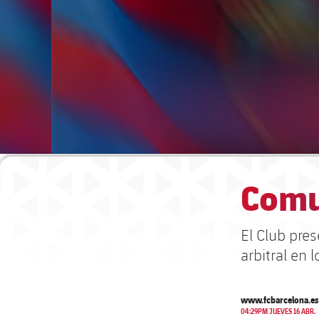
Comu
El Club pre
arbitral en 
www.fcbarcelona.es
04:29PM JUEVES 16 ABR.