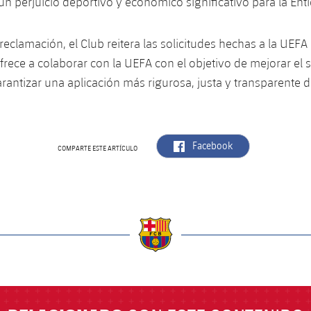
 perjuicio deportivo y económico significativo para la Ent
reclamación, el Club reitera las solicitudes hechas a la UEF
 ofrece a colaborar con la UEFA con el objetivo de mejorar el s
arantizar una aplicación más rigurosa, justa y transparente d
label.aria.facebook
Facebook
COMPARTE ESTE ARTÍCULO
a