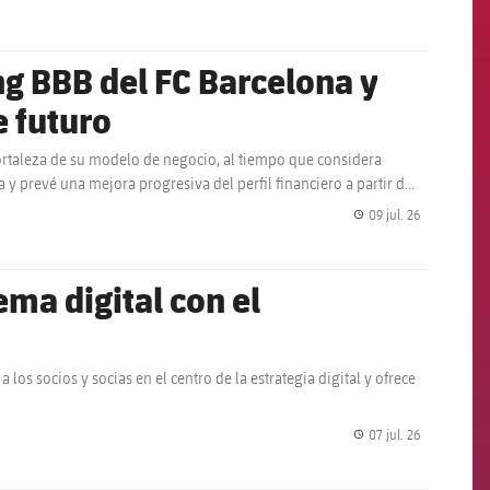
ng BBB del FC Barcelona y
e futuro
 fortaleza de su modelo de negocio, al tiempo que considera
 y prevé una mejora progresiva del perfil financiero a partir de
09 jul. 26
label.share.
ema digital con el
 los socios y socias en el centro de la estrategia digital y ofrece
07 jul. 26
label.share.