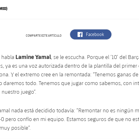
RID)
label.aria.facebook
Facebook
COMPARTE ESTE ARTÍCULO
Lamine Yamal
 habla
, se le escucha. Porque el ‘10’ del Bar
s, ya es una voz autorizada dentro de la plantilla del primer
ona. Y el extremo cree en la remontada: “Tenemos ganas de 
 lo daremos todo. Tenemos que jugar como sabemos, con in
 nuestro juego”.
amal nada está decidido todavía: “Remontar no es ningún m
 pero confío en mi equipo. Estamos seguros de que no est
muy posible”.