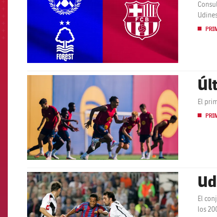
Consul
Udines
PRI
Úl
FCB Barcelona badge
El pri
PRI
Ud
FCB Barcelona badge
El con
los 20