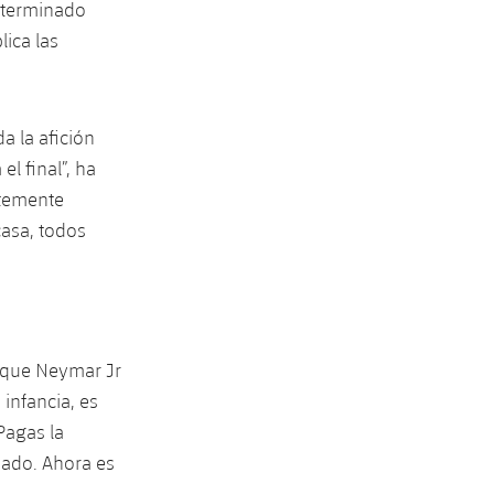
a terminado
lica las
 la afición
l final”, ha
rtemente
casa, todos
l que
Neymar Jr
infancia, es
Pagas la
iado. Ahora es