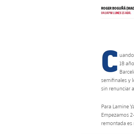
ROGER BOGUÑÁ (MAD
04:14PM LUNES 13 ABR.
C
uando
18 año
Barcel
semifinales y
sin renunciar a
Para Lamine Y
Empezamos 2-0
remontada es 