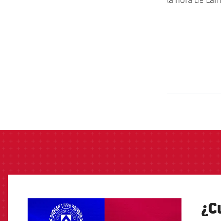
label.aria.barcelon
¿C
FCB Barcelona badge