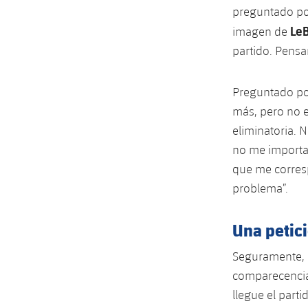
preguntado po
Le
imagen de
partido. Pensa
Preguntado po
más, pero no e
eliminatoria. N
no me importar
que me corresp
problema”.
Una petic
Seguramente, u
comparecencia 
llegue el part