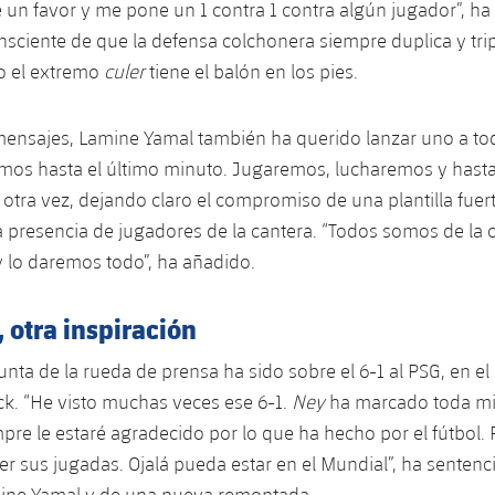
un favor y me pone un 1 contra 1 contra algún jugador”, h
nsciente de que la defensa colchonera siempre duplica y trip
o el extremo
culer
tiene el balón en los pies.
nsajes, Lamine Yamal también ha querido lanzar uno a toda
emos hasta el último minuto. Jugaremos, lucharemos y hasta e
 otra vez, dejando claro el compromiso de una plantilla fue
 presencia de jugadores de la cantera. “Todos somos de la 
y lo daremos todo”, ha añadido.
 otra inspiración
unta de la rueda de prensa ha sido sobre el 6-1 al PSG, en e
ick. “He visto muchas veces ese 6-1.
Ney
ha marcado toda mi 
mpre le estaré agradecido por lo que ha hecho por el fútbol. 
er sus jugadas. Ojalá pueda estar en el Mundial”, ha sentenc
ine Yamal
y de una nueva remontada.