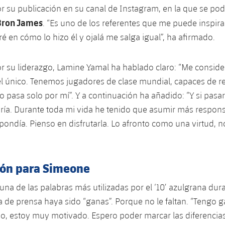
r su publicación en su canal de
Instagram
, en la que se po
Bron James
. “Es uno de los referentes que me puede inspira
ré en cómo lo hizo él y ojalá me salga igual”, ha afirmado.
r su liderazgo,
Lamine Yamal
ha hablado claro: “Me consider
l único. Tenemos jugadores de clase mundial, capaces de r
o pasa solo por mí”. Y a continuación ha añadido: “Y si pasar
ía. Durante toda mi vida he tenido que asumir más respons
ondía. Pienso en disfrutarla. Lo afronto como una virtud, 
ión para Simeone
na de las palabras más utilizadas por el ‘10’ azulgrana dur
de prensa haya sido “ganas”. Porque no le faltan. “Tengo 
ido, estoy muy motivado. Espero poder marcar las diferencias.