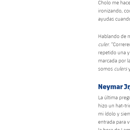
Cholo me hace 
ironizando, co
ayudas cuand
Hablando de me
culer
. “Correr
repetido una y
marcada por la
somos
culers
Neymar Jr,
La última preg
hizo un hat-tr
mi ídolo y sie
entrada para v
la hora de
Lam