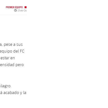
PRIMER EQUIPO
Fecha de publicación
13 abr 26
ça, pese a sus
 equipo del FC
estar en
tensidad pero
ilagro.
á acabado y la