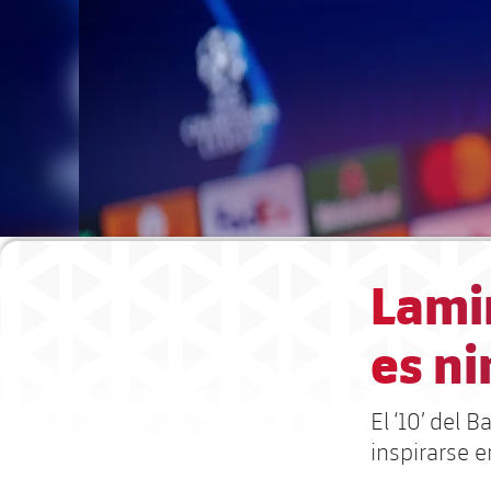
Lami
es n
El ‘10’ del 
inspirarse 