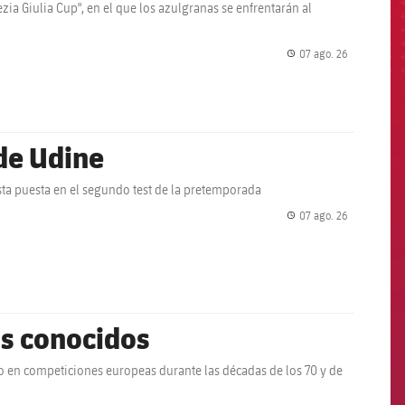
zia Giulia Cup", en el que los azulgranas se enfrentarán al
07 ago. 26
label.share.
 de Udine
ista puesta en el segundo test de la pretemporada
07 ago. 26
label.share.
os conocidos
do en competiciones europeas durante las décadas de los 70 y de