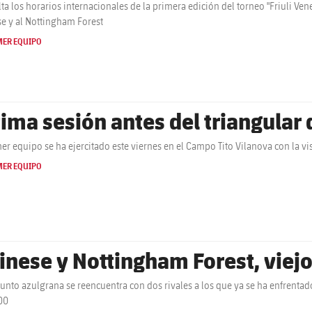
ta los horarios internacionales de la primera edición del torneo "Friuli Vene
e y al Nottingham Forest
MER EQUIPO
tima sesión antes del triangular
mer equipo se ha ejercitado este viernes en el Campo Tito Vilanova con la v
MER EQUIPO
inese y Nottingham Forest, viej
junto azulgrana se reencuentra con dos rivales a los que ya se ha enfrenta
00