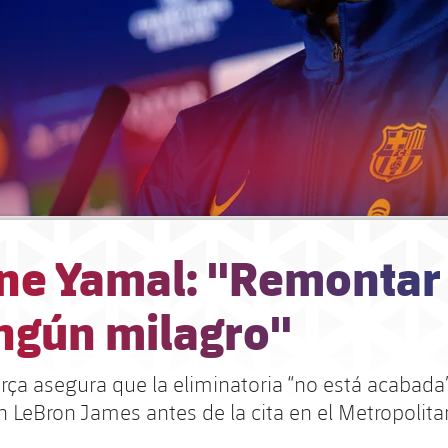
ne Yamal: "Remontar
ingún milagro"
Barça asegura que la eliminatoria “no está acabada
en LeBron James antes de la cita en el Metropolit