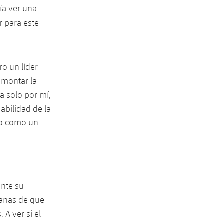
día ver una
r para este
o un líder
emontar la
a solo por mí,
abilidad de la
no como un
ante su
ganas de que
 A ver si el