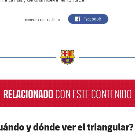
label.aria.facebook
Facebook
COMPARTE ESTE ARTÍCULO
a
RELACIONADO
CON ESTE CONTENIDO
uándo y dónde ver el triangular?