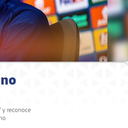
 no
” y reconoce
ano