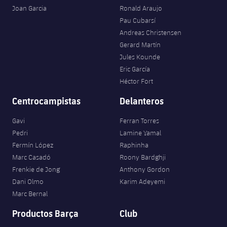
Joan Garcia
Ronald Araujo
Pau Cubarsí
Andreas Christensen
Gerard Martín
Jules Kounde
Eric García
Héctor Fort
Centrocampistas
Delanteros
Gavi
Ferran Torres
Pedri
Lamine Yamal
Fermín López
Raphinha
Marc Casadó
Roony Bardghji
Frenkie de Jong
Anthony Gordon
Dani Olmo
Karim Adeyemi
Marc Bernal
Productos Barça
Club