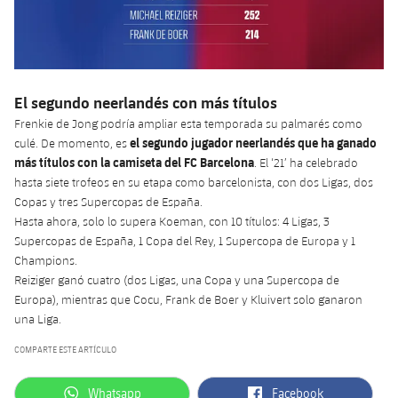
Jugadores
Clasificaciones
Juvenil
Noticias
Atletismo
plusicon
más
Fotos
Infantil
Actualidad
Baloncesto en silla de ruedas
plusicon
más
Historia
El segundo neerlandés con más títulos
Alevín
Masculino
Frenkie de Jong podría ampliar esta temporada su palmarés como
Actualidad
Hockey sobre hielo
plusicon
más
Palmarés
el segundo jugador neerlandés que ha ganado
culé. De momento, es
más títulos con la camiseta del FC Barcelona
. El ‘21’ ha celebrado
Femenino
Jugadores
Actualidad
Hockey hierba
hasta siete trofeos en su etapa como barcelonista, con dos Ligas, dos
plusicon
más
Copas y tres Supercopas de España.
Agenda
Calendario
Jugadores
Hasta ahora, solo lo supera Koeman, con 10 títulos: 4 Ligas, 3
Noticias
Patinaje artístico
plusicon
más
Supercopas de España, 1 Copa del Rey, 1 Supercopa de Europa y 1
Resultados
Champions.
Calendario
Hockey Hierba Masculino
Escuela de Patinaje
Actualidad
Reiziger ganó cuatro (dos Ligas, una Copa y una Supercopa de
Europa), mientras que Cocu, Frank de Boer y Kluivert solo ganaron
Clasificaciones
Resultados
Hockey Hierba Femenino
una Liga.
Plantilla
Rugby
plusicon
más
COMPARTE ESTE ARTÍCULO
Clasificaciones
Agenda
Actualidad
Voleibol
plusicon
más
label.aria.whatsapp
label.aria.facebook
Whatsapp
Facebook