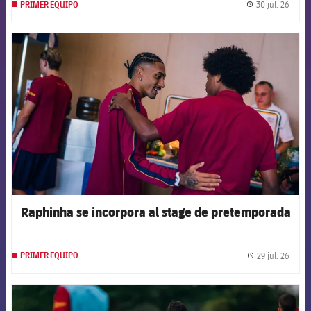
30 jul. 26
PRIMER EQUIPO
label.
FCB Barcelona badge
Raphinha se incorpora al stage de pretemporada
29 jul. 26
PRIMER EQUIPO
label.
FCB Barcelona badge