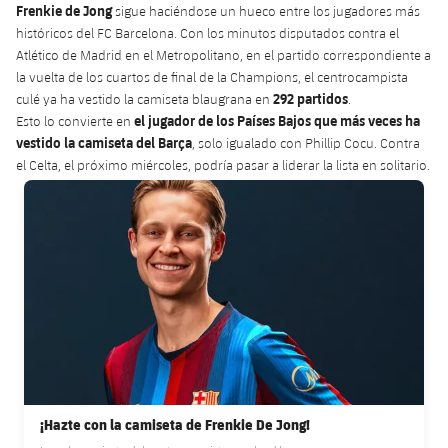
Calendario
Campus Verano
Base
Frenkie de Jong
sigue haciéndose un hueco entre los jugadores más
históricos del FC Barcelona. Con los minutos disputados contra el
SUB13
SUB13 B
Entradas
Atlético de Madrid en el Metropolitano, en el partido correspondiente a
Barça Atlètic
plusicon
más
PLUSICON
MÁS
la vuelta de los cuartos de final de la Champions, el centrocampista
SUB12
SUB12 C
292 partidos
culé ya ha vestido la camiseta blaugrana en
.
Gameday Shows
Junior
Primer Equipo
Instalaciones
el jugador de los Países Bajos que más veces ha
plusicon
más
Esto lo convierte en
SUB11 A
vestido la camiseta del Barça
, solo igualado con Phillip Cocu. Contra
SUB11 C
Resultados
Cadete A
el Celta, el próximo miércoles, podría pasar a liderar la lista en solitario.
Actualidad
Barça Atlètic
Spotify Camp Nou
plusicon
más
SUB11 B
FC Barcelona club badge
Clasificación
Cadete B
Calendario
Actualidad
Palau Blaugrana
Base
plusicon
más
SUB10 A
Jugadores
Infantil A
Entradas
Calendario
Estadi Johan Cruyff
Actualidad
SUB10 B
PLUSICON
MÁS
Fotos
Infantil B
Resultados
Resultados
Juvenil
Barça Cafe
Primer equipo
SUB9 A
plusicon
más
plusicon
más
Historia
Mini
Clasificaciones
Clasificaciones
Cadete A
Ciutat Esportiva
Actualidad
SUB9 B
Barça Atlètic
plusicon
más
Servicios
Palmarés
plusicon
más
Jugadores
Jugadores
¡Hazte con la camiseta de Frenkie De Jong!
Cadete B
Calendario
SUB8 A
La Masia
Actualidad
Base