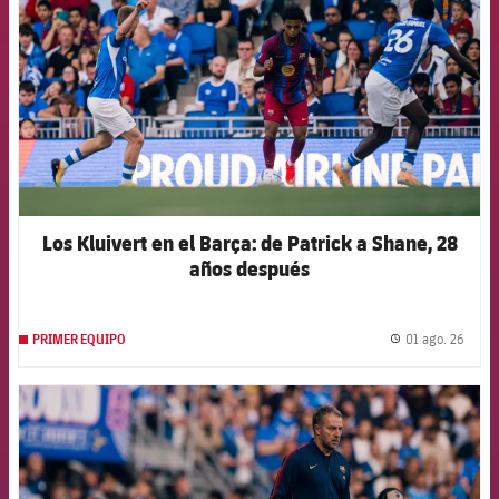
Los Kluivert en el Barça: de Patrick a Shane, 28
años después
01 ago. 26
PRIMER EQUIPO
label.
FCB Barcelona badge