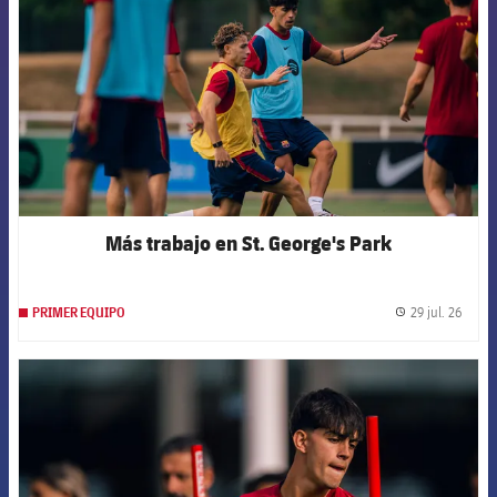
Más trabajo en St. George's Park
29 jul. 26
PRIMER EQUIPO
label.
FCB Barcelona badge