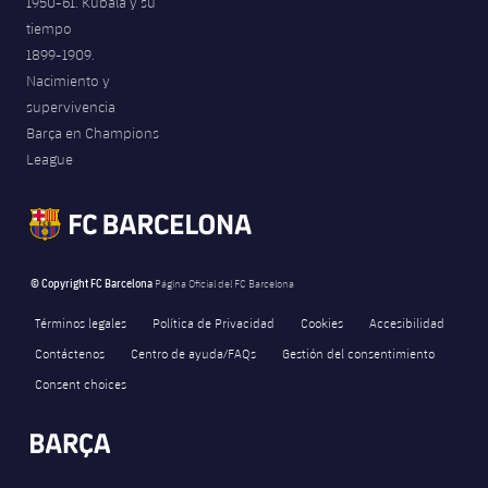
1950-61. Kubala y su
tiempo
1899-1909.
Nacimiento y
supervivencia
Barça en Champions
League
© Copyright FC Barcelona
Página Oficial del FC Barcelona
Términos legales
Política de Privacidad
Cookies
Accesibilidad
Contáctenos
Centro de ayuda/FAQs
Gestión del consentimiento
Consent choices
FORÇA BARÇA
1,091
label.aria.fire
Força Barça
label.aria.forcabarca