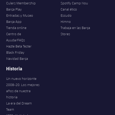
Culers Membership
Spotify Camp Nou
Barça Play
Canal ético
Entradas y Museo
Escudo
Barça App
Himno
Tienda online
Trabaja en las Barça
Centro de
Stores
Ayuda/FAQs
Hazte Beta Tester
Black Friday
Navidad Barça
Historia
Un nuevo horizonte
2008-20. Los mejores
años de nuestra
historia
La era del Dream
Team