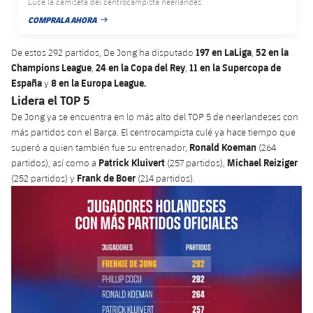
Luce la camiseta del centrocampista neerlandés
plusicon
más
Servicios Médicos
Acreditaciones
Fotos
Fotos
COMPRALA AHORA
Infantil A
FECHA DE PUBLICACIÓN
Entradas
SUB8 B
Calendario
Campus Verano
Actualidad
Accesibilidad
Historia
Instalaciones
197 en LaLiga
52 en la
De estos 292 partidos, De Jong ha disputado
,
Infantil B
Resultados
Resultados
Champions League
24 en la Copa del Rey
11 en la Supercopa de
,
,
Juvenil
PLUSICON
MÁS
Palmarés
España
8 en la Europa League.
y
Clasificaciones
Lidera el TOP 5
Jugadores
Cadete
Primer equipo
plusicon
más
De Jong ya se encuentra en lo más alto del TOP 5 de neerlandeses con
Jugadors
más partidos con el Barça. El centrocampista culé ya hace tiempo que
Clasificaciones
Infantil
Actualidad
Ronald Koeman
Barça Atlètic
superó a quien también fue su entrenador,
(264
plusicon
más
Patrick Kluivert
Michael Reiziger
partidos), así como a
(257 partidos),
Fotos
Alevín
Frank de Boer
(252 partidos) y
(214 partidos).
Calendario
Actualidad
Base
plusicon
más
Palmarés
Entradas
Calendario
Campus Verano
Actualidad
Historia
Resultados
Resultados
Barça C
PLUSICON
MÁS
Clasificaciones
Jugadores
Junior
Información general
plusicon
más