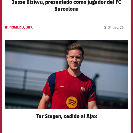
Jesse Bisiwu, presentado como jugador del FC
Barcelona
04 ago. 26
PRIMER EQUIPO
label.
FCB Barcelona badge
Ter Stegen, cedido al Ajax