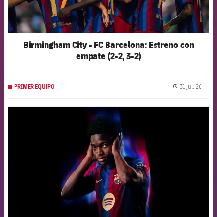
Birmingham City - FC Barcelona: Estreno con
empate (2-2, 3-2)
31 jul. 26
PRIMER EQUIPO
label.
FCB Barcelona badge