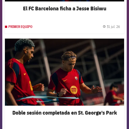
El FC Barcelona ficha a Jesse Bisiwu
31 jul. 26
PRIMER EQUIPO
label.
FCB Barcelona badge
Doble sesión completada en St. George's Park