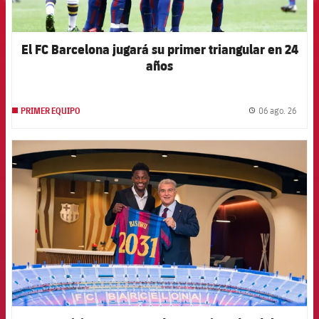
El FC Barcelona jugará su primer triangular en 24
años
06 ago. 26
PRIMER EQUIPO
label.
FCB Barcelona badge