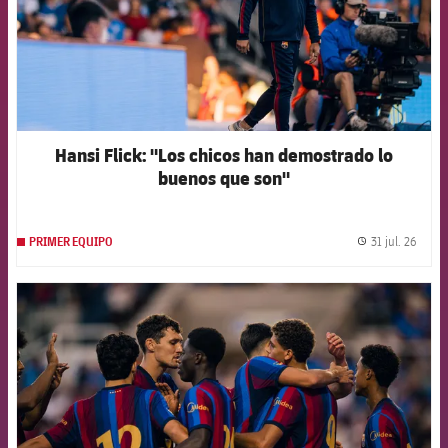
Hansi Flick: "Los chicos han demostrado lo
buenos que son"
31 jul. 26
PRIMER EQUIPO
label.
FCB Barcelona badge