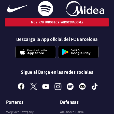
MOSTRAR TODOS LOS PATROCINADORES
Descarga la App oficial del FC Barcelona
Sigue al Barça en las redes sociales
facebook
x
youtube
instagram
spotify
discord
tiktok
Porteros
Defensas
Wojciech Szczęsny
Alejandro Balde