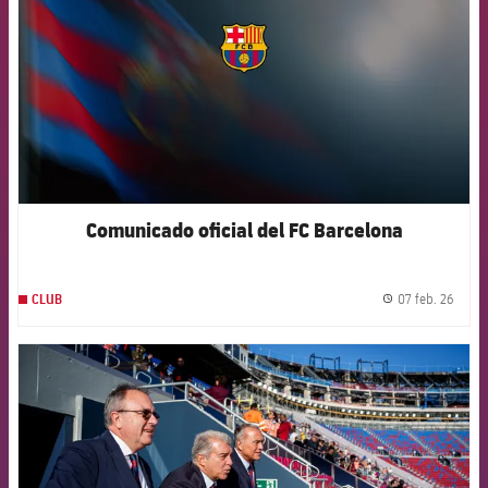
Comunicado oficial del FC Barcelona
07 feb. 26
CLUB
label.
FCB Barcelona badge