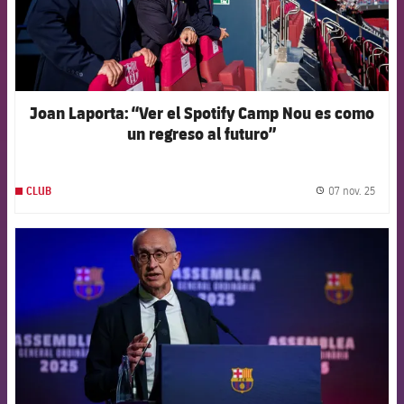
Joan Laporta: “Ver el Spotify Camp Nou es como
un regreso al futuro”
07 nov. 25
CLUB
label.
FCB Barcelona badge