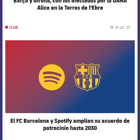
Barça y Girona, con los afectados por la DANA
Alice en la Terres de l'Ebre
18 oct. 25
CLUB
label.
FCB Barcelona badge
El FC Barcelona y Spotify amplían su acuerdo de
patrocinio hasta 2030