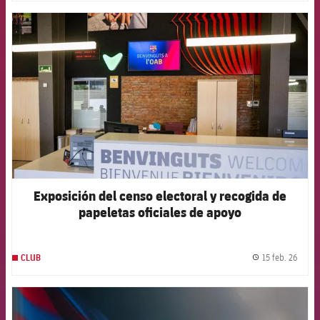
FCB Barcelona badge
Exposición del censo electoral y recogida de
papeletas oficiales de apoyo
15 feb. 26
CLUB
label.
FCB Barcelona badge