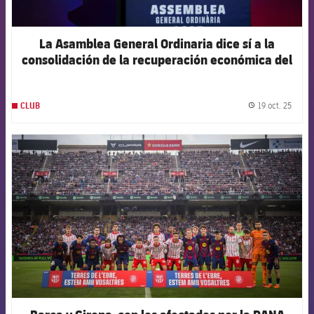
La Asamblea General Ordinaria dice sí a la
consolidación de la recuperación económica del
FC Barcelona
19 oct. 25
CLUB
label.
FCB Barcelona badge