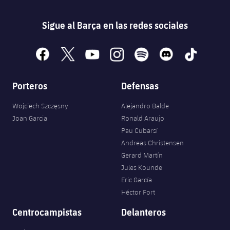
Sigue al Barça en las redes sociales
facebook
x
youtube
instagram
spotify
discord
tiktok
Porteros
Defensas
Wojciech Szczęsny
Alejandro Balde
Joan Garcia
Ronald Araujo
Pau Cubarsí
Andreas Christensen
Gerard Martín
Jules Kounde
Eric García
Héctor Fort
Centrocampistas
Delanteros