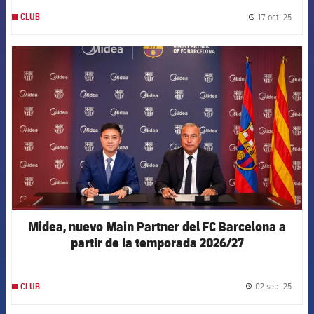
17 oct. 25
CLUB
label.
FCB Barcelona badge
Midea, nuevo Main Partner del FC Barcelona a
partir de la temporada 2026/27
02 sep. 25
CLUB
label.