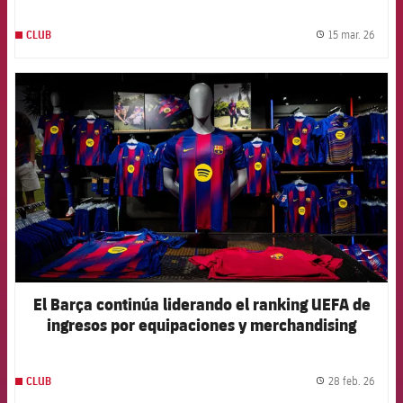
15 mar. 26
CLUB
label.
FCB Barcelona badge
El Barça continúa liderando el ranking UEFA de
ingresos por equipaciones y merchandising
28 feb. 26
CLUB
label.