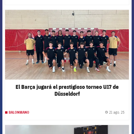
FCB Barcelona badge
El Barça jugará el prestigioso torneo U17 de
Düsseldorf
21 ago. 25
BALONMANO
label.
FCB Barcelona badge