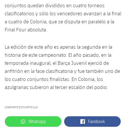
Jugadores
Clasificaciones
conjuntos quedan divididos en cuatro torneos
Juvenil
Noticias
Atletismo
plusicon
más
clasificatorios y sólo los vencedores avanzan a la final
Fotos
Infantil
a cuatro de Colonia, que se disputa en paralelo a la
Actualidad
Baloncesto en silla de ruedas
plusicon
más
Final Four absoluta.
Historia
Alevín
Masculino
Actualidad
Hockey sobre hielo
plusicon
más
Palmarés
La edición de este año es apenas la segunda en la
Femenino
historia de este campeonato. El año pasado, en la
Jugadores
Actualidad
Hockey hierba
plusicon
más
temporada inaugural, el Barça Juvenil ejerció de
Agenda
Calendario
anfitrión en la fase clasificatoria y fue también uno de
Jugadores
Noticias
Patinaje artístico
plusicon
más
los cuatro conjuntos finalistas. En Colonia, los
Resultados
Calendario
azulgranas subieron al tercer escalón del podio.
Hockey Hierba Masculino
Escuela de Patinaje
Actualidad
Clasificaciones
Resultados
Hockey Hierba Femenino
Plantilla
Rugby
plusicon
más
COMPARTE ESTE ARTÍCULO
Clasificaciones
Agenda
Actualidad
Voleibol
label.aria.whatsapp
label.aria.facebook
Whatsapp
Facebook
plusicon
más