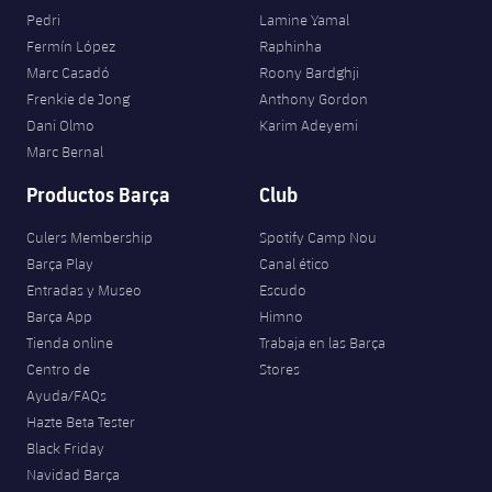
Pedri
Lamine Yamal
Fermín López
Raphinha
Marc Casadó
Roony Bardghji
Frenkie de Jong
Anthony Gordon
Dani Olmo
Karim Adeyemi
Marc Bernal
Productos Barça
Club
Culers Membership
Spotify Camp Nou
Barça Play
Canal ético
Entradas y Museo
Escudo
Barça App
Himno
Tienda online
Trabaja en las Barça
Centro de
Stores
Ayuda/FAQs
Hazte Beta Tester
Black Friday
Navidad Barça