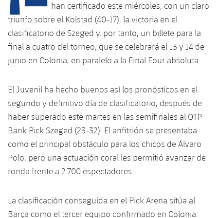
Calendario
Campus Verano
Base
han certificado este miércoles, con un claro
triunfo sobre el Kolstad (40-17), la victoria en el
SUB13
SUB13 B
Entradas
Barça Atlètic
plusicon
más
clasificatorio de Szeged y, por tanto, un billete para la
PLUSICON
MÁS
SUB12
final a cuatro del torneo, que se celebrará el 13 y 14 de
SUB12 C
Gameday Shows
Junior
Primer Equipo
Instalaciones
plusicon
más
junio en Colonia, en paralelo a la Final Four absoluta.
SUB11 A
SUB11 C
Resultados
Cadete A
Actualidad
Barça Atlètic
Spotify Camp Nou
plusicon
más
El Juvenil ha hecho buenos así los pronósticos en el
SUB11 B
Clasificación
Cadete B
segundo y definitivo día de clasificatorio, después de
Calendario
Actualidad
Palau Blaugrana
Base
plusicon
más
haber superado este martes en las semifinales al OTP
SUB10 A
Jugadores
Infantil A
Bank Pick Szeged (23-32). El anfitrión se presentaba
Entradas
Calendario
Estadi Johan Cruyff
Actualidad
SUB10 B
como el principal obstáculo para los chicos de Álvaro
PLUSICON
MÁS
Fotos
Infantil B
Resultados
Polo, pero una actuación coral les permitió avanzar de
Resultados
Juvenil
Barça Cafe
Primer equipo
SUB9 A
plusicon
más
ronda frente a 2.700 espectadores.
plusicon
más
Historia
Mini
Clasificaciones
Clasificaciones
Cadete A
Ciutat Esportiva
Actualidad
SUB9 B
Barça Atlètic
plusicon
más
Servicios
Palmarés
La clasificación conseguida en el Pick Arena sitúa al
plusicon
más
Jugadores
Jugadores
Cadete B
Calendario
Barça como el tercer equipo confirmado en Colonia.
SUB8 A
La Masia
Actualidad
Base