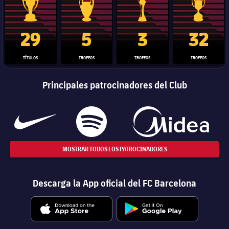
Trofeo de La Liga
Trofeo de la Liga de Campeones
Trofeo del Mundial de Clube
Copa del 
29
5
3
32
TÍTULOS
TROFEOS
TROFEOS
TROFEOS
Principales patrocinadores del Club
MOSTRAR TODOS LOS PATROCINADORES
Descarga la App oficial del FC Barcelona