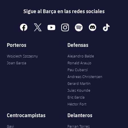
Sigue al Barça en las redes sociales
facebook
x
youtube
instagram
spotify
discord
tiktok
Porteros
Defensas
Wojciech Szczęsny
Alejandro Balde
Joan Garcia
Ronald Araujo
Pau Cubarsí
Andreas Christensen
Gerard Martín
Jules Kounde
Eric García
Héctor Fort
Centrocampistas
Delanteros
Gavi
Ferran Torres