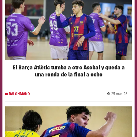
El Barça Atlètic tumba a otro Asobal y queda a
una ronda de la final a ocho
25 mar. 26
BALONMANO
label.
FCB Barcelona badge