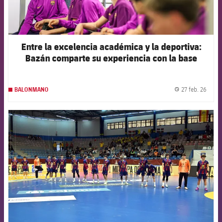
Entre la excelencia académica y la deportiva:
Bazán comparte su experiencia con la base
27 feb. 26
BALONMANO
label.
FCB Barcelona badge