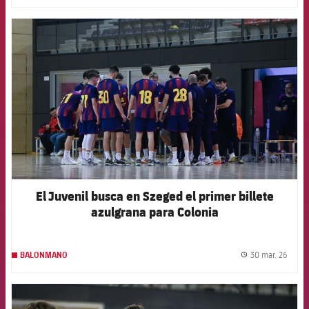
FCB Barcelona badge
El Juvenil busca en Szeged el primer billete
azulgrana para Colonia
30 mar. 26
BALONMANO
label.
FCB Barcelona badge