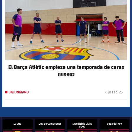
El Barça Atlètic empieza una temporada de caras
nuevas
19 ago. 25
BALONMANO
label.
La Liga
Liga de Campeones
Mundial de Clubs
Copa del Rey
FIFA