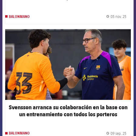
05 nov. 25
BALONMANO
label.
FCB Barcelona badge
Svensson arranca su colaboración en la base con
un entrenamiento con todos los porteros
09 sep. 25
BALONMANO
label.