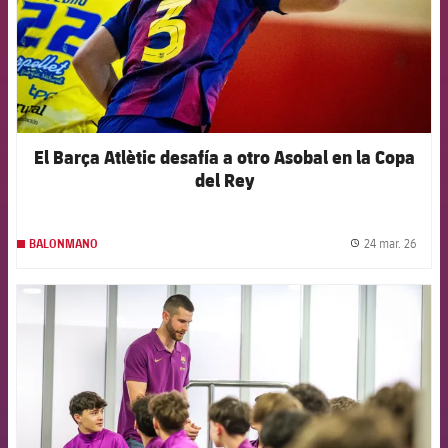
El Barça Atlètic desafía a otro Asobal en la Copa
del Rey
24 mar. 26
BALONMANO
label.
FCB Barcelona badge