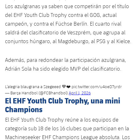
plusicon
más
Servicios Médicos
Acreditaciones
Los azulgranas ya saben que competirán por el título
Fotos
Fotos
Infantil A
Entradas
SUB8 B
Calendario
del EHF Youth Club Trophy contra el GOG, actual
Campus Verano
Actualidad
Accesibilidad
Historia
Instalaciones
campeón, y contra el Füchse Berlín. El cuarto rival
Infantil B
Resultados
Resultados
Juvenil
saldrá del clasificatorio de Veszprém, que agrupa al
PLUSICON
MÁS
Palmarés
conjuntos húngaro, al Magdeburgo, al PSG y al Kielce.
Clasificaciones
Jugadores
Cadete
Primer equipo
plusicon
más
Jugadors
Además, para redondear la participación azulgrana,
Clasificaciones
Infantil
Actualidad
Barça Atlètic
Adrián Sola ha sido elegido MVP del clasificatorio.
plusicon
más
Fotos
Alevín
Calendario
Actualidad
Base
plusicon
más
L’alegria blaugrana a Szegeeed 💙❤️
pic.twitter.com/u4oeD7yrdr
Palmarés
— Barça Handbol (@FCBhandbol)
April 1, 2026
Entradas
El EHF Youth Club Trophy, una mini
Calendario
Campus Verano
Actualidad
Historia
Champions
Resultados
Resultados
Barça C
El EHF Youth Club Trophy reúne a los equipos de
PLUSICON
MÁS
Clasificaciones
categoría sub 18 de los 16 clubes que participan en la
Jugadores
Junior
Información general
plusicon
más
Machineseeker EHF Champions League absoluta. Los