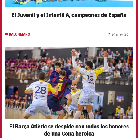
El Juvenil y el Infantil A, campeones de España
24 may. 26
BALONMANO
label.
FCB Barcelona badge
El Barça Atlètic se despide con todos los honores
de una Copa heroica