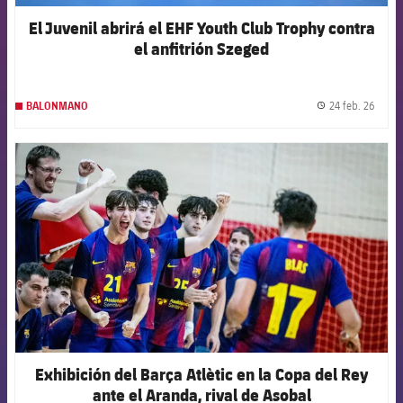
El Juvenil abrirá el EHF Youth Club Trophy contra
el anfitrión Szeged
24 feb. 26
BALONMANO
label.
FCB Barcelona badge
Exhibición del Barça Atlètic en la Copa del Rey
ante el Aranda, rival de Asobal