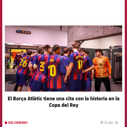
FCB Barcelona badge
El Barça Atlètic tiene una cita con la historia en la
Copa del Rey
21 abr. 26
BALONMANO
label.