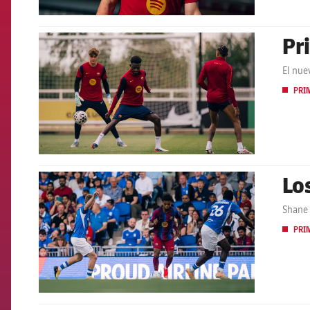
Pr
FCB Barcelona badge
El nue
PRI
Lo
FCB Barcelona badge
Shane 
PRI