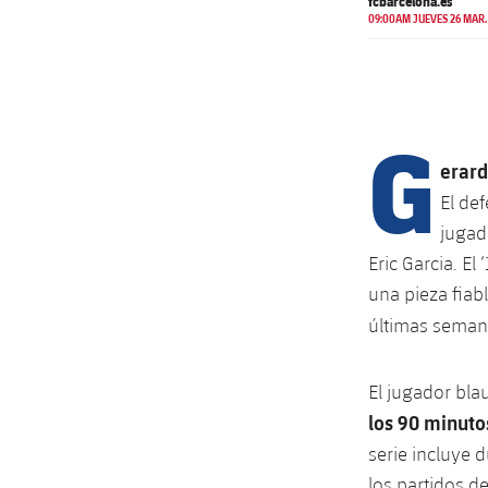
fcbarcelona.es
09:00AM JUEVES 26 MAR.
G
erard
El de
jugad
Eric Garcia. E
una pieza fiabl
últimas seman
El jugador bl
los 90 minuto
serie incluye d
los partidos de