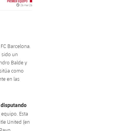
PRIMER EQUIPO
Fecha de publicación
26 mar 26
 FC Barcelona.
 sido un
andro Balde y
 sitúa como
nte en las
 disputando
r equipo. Esta
stle United (en
 Rayo