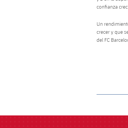
confianza crec
Un rendimiento
crecer y que s
del FC Barcelo
label.aria.barcelon