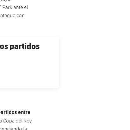
 Park ante el
n ataque con
os partidos
partidos entre
la Copa del Rey
idenciando la