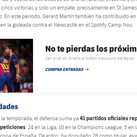
 cinco victorias y solo un empate, precisamente en St James’
s. En este periodo, Gerard Martín también ha contribuido e
 en la goleada contra el Newcastle en el Spotify Camp Nou.
No te pierdas los próxim
Ven a ver en directo el fútbol masculino del Barça.
COMPRA ENTRADAS
FECHA DE PUBLICACIÓN
idades
41 partidos oficiales re
e la temporada, el defensa suma ya
peticiones
: 24 en la Liga, 10 en la Champions League, 5 en 
rcopa de España. De estos, ha disputado 28 como titular, ev