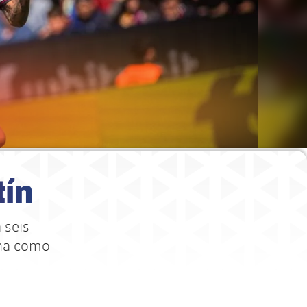
tín
 seis
cha como