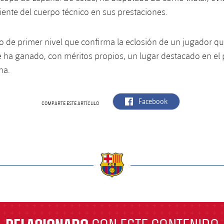
iente del cuerpo técnico en sus prestaciones.
 de primer nivel que confirma la eclosión de un jugador qu
e ha ganado, con méritos propios, un lugar destacado en el
na.
label.aria.facebook
Facebook
COMPARTE ESTE ARTÍCULO
a