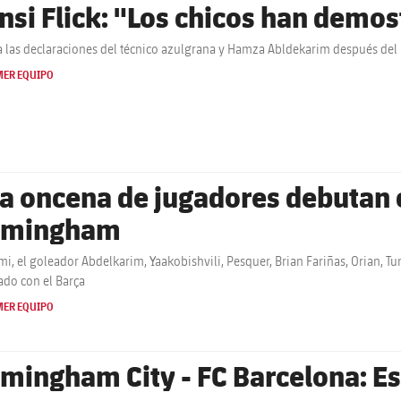
nsi Flick: "Los chicos han demo
 las declaraciones del técnico azulgrana y Hamza Abldekarim después del
MER EQUIPO
a oncena de jugadores debutan c
rmingham
i, el goleador Abdelkarim, Yaakobishvili, Pesquer, Brian Fariñas, Orian, Tun
ado con el Barça
MER EQUIPO
rmingham City - FC Barcelona: Es