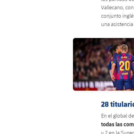
Vallecano, con
conjunto inglé
una asistencia
FC Barcelona club badge
28 titular
En el global d
todas las com
y 2 en la Supe