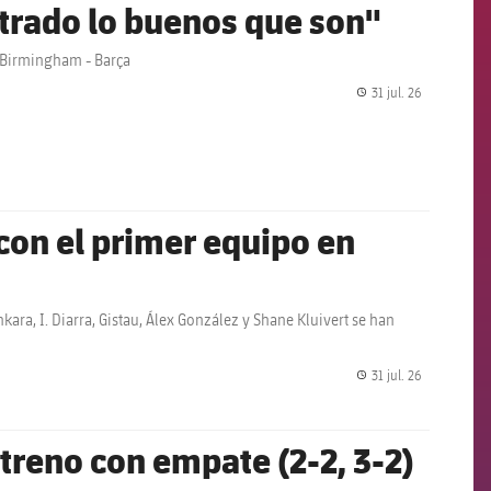
strado lo buenos que son"
 Birmingham - Barça
31 jul. 26
label.share.
on el primer equipo en
kara, I. Diarra, Gistau, Álex González y Shane Kluivert se han
31 jul. 26
label.share.
treno con empate (2-2, 3-2)