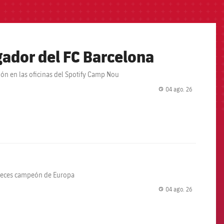
ador del FC Barcelona
ción en las oficinas del Spotify Camp Nou
04 ago. 26
label.share.
 veces campeón de Europa
04 ago. 26
label.share.