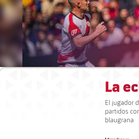
La ec
El jugador 
partidos co
blaugrana