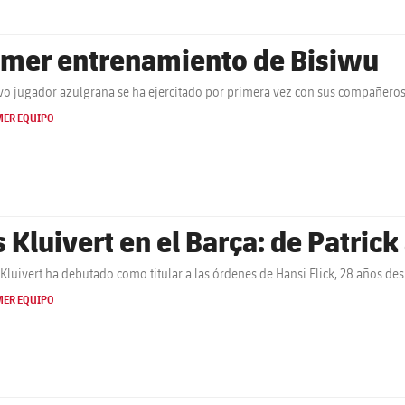
imer entrenamiento de Bisiwu
vo jugador azulgrana se ha ejercitado por primera vez con sus compañeros 
MER EQUIPO
s Kluivert en el Barça: de Patric
Kluivert ha debutado como titular a las órdenes de Hansi Flick, 28 años des
MER EQUIPO