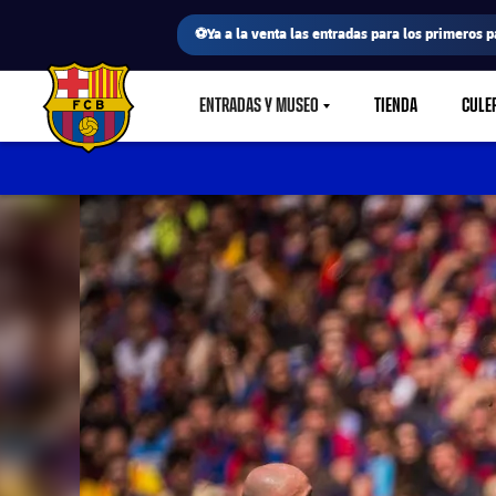
⚽Ya a la venta las entradas para los primeros p
ENTRADAS Y MUSEO
TIENDA
CULE
LABEL.SHARE.CARETDOWN
FC Barcelona club badge