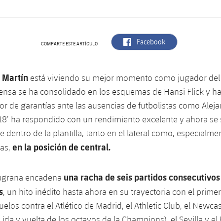
label.aria.facebook
Facebook
COMPARTE ESTE ARTÍCULO
 Martín
está viviendo su mejor momento como jugador del
fensa se ha consolidado en los esquemas de Hansi Flick y ha
or de garantías ante las ausencias de futbolistas como Alej
l ‘18’ ha respondido con un rendimiento excelente y ahora se
e dentro de la plantilla, tanto en el lateral como, especialme
en la posición de central.
as,
una racha de seis partidos consecutivos
augrana encadena
s
, un hito inédito hasta ahora en su trayectoria con el prime
uelos contra el Atlético de Madrid, el Athletic Club, el Newca
 ida y vuelta de los octavos de la Champions), el Sevilla y el