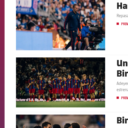
Ha
FCB Barcelona badge
Repasa
PRI
Un
FCB Barcelona badge
Bi
Adeyem
estren
PRI
Bi
FCB Barcelona badge