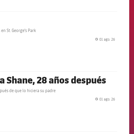
en St. George's Park
01 ago. 26
label.share.
k a Shane, 28 años después
pués de que lo hiciera su padre
01 ago. 26
label.share.