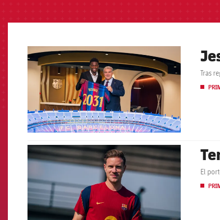
Je
FCB Barcelona badge
Tras r
PRI
Te
FCB Barcelona badge
El por
PRI