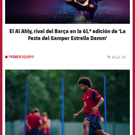
El Al Ahly, rival del Barça en la 61.ª edición de 'La
Festa del Gamper Estrella Damm'
24 jul. 26
PRIMER EQUIPO
label.
FCB Barcelona badge