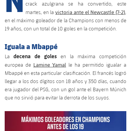
Calendario
Campus Verano
Base
crack azulgrana se ha convertido, este
SUB13
victoria ante el Newcastle (7-2)
martes, en la
,
SUB13 B
Entradas
Barça Atlètic
plusicon
más
en el máximo goleador de la Champions con menos de
PLUSICON
MÁS
SUB12
SUB12 C
19 años, con un total de 10 goles en la competición.
Gameday Shows
Junior
Primer Equipo
Instalaciones
plusicon
más
SUB11 A
SUB11 C
Iguala a Mbappé
Resultados
Cadete A
Actualidad
Barça Atlètic
Spotify Camp Nou
plusicon
más
SUB11 B
decena de goles
La
en la máxima competición
Clasificación
Cadete B
Calendario
Lamine Yamal
europea de
le ha permitido igualar a
Actualidad
Palau Blaugrana
Base
plusicon
más
SUB10 A
Mbappé en esta particular clasificación. El francés logró
Jugadores
Infantil A
Entradas
Calendario
llegar a los dos dígitos con 18 años y 350 días, cuando
Estadi Johan Cruyff
Actualidad
SUB10 B
PLUSICON
MÁS
Fotos
era jugador del PSG, con un gol ante el Bayern Múnich
Infantil B
Resultados
Resultados
Juvenil
que no sirvió para evitar la derrota de los suyos.
Barça Cafe
Primer equipo
SUB9 A
plusicon
más
plusicon
más
Historia
Mini
Clasificaciones
Clasificaciones
Cadete A
Ciutat Esportiva
Actualidad
SUB9 B
Barça Atlètic
plusicon
más
Servicios
Palmarés
plusicon
más
Jugadores
Jugadores
Cadete B
Calendario
SUB8 A
La Masia
Actualidad
Base