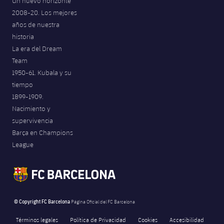
Un nuevo horizonte
2008-20. Los mejores
años de nuestra
historia
La era del Dream
Team
1950-61. Kubala y su
tiempo
1899-1909.
Nacimiento y
supervivencia
Barça en Champions
League
© Copyright FC Barcelona
Página Oficial del FC Barcelona
Términos legales
Política de Privacidad
Cookies
Accesibilidad