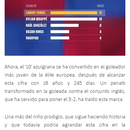
plusicon
más
Servicios Médicos
Acreditaciones
Fotos
Fotos
Infantil A
Entradas
SUB8 B
Calendario
Campus Verano
Actualidad
Accesibilidad
Historia
Instalaciones
Infantil B
Resultados
Resultados
Juvenil
PLUSICON
MÁS
Palmarés
Clasificaciones
Jugadores
Cadete
Primer equipo
plusicon
más
Jugadors
Clasificaciones
Infantil
Actualidad
Barça Atlètic
plusicon
más
Ahora, el '10' azulgrana se ha convertido en el goleador
Fotos
Alevín
más joven de la élite europea, después de alcanzar
Calendario
Actualidad
Base
plusicon
más
esta cifra con 18 años y 245 días. Un penalti
Palmarés
Entradas
transformado en la goleada contra el conjunto inglés,
Calendario
Campus Verano
Actualidad
Historia
que ha servido para poner el 3-2, ha traído esta marca.
Resultados
Resultados
Barça C
PLUSICON
MÁS
Una más del niño prodigio, que sigue haciendo historia
Clasificaciones
Jugadores
Junior
Información general
y que todavía podría agrandar esta cifra en la
plusicon
más