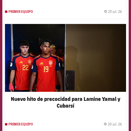
23 jul. 26
PRIMER EQUIPO
label.
FCB Barcelona badge
Nuevo hito de precocidad para Lamine Yamal y
Cubarsí
20 jul. 26
PRIMER EQUIPO
label.