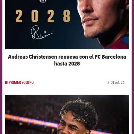
Andreas Christensen renueva con el FC Barcelona
hasta 2028
01 jul. 26
PRIMER EQUIPO
label.
FCB Barcelona badge