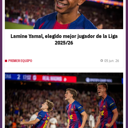
Lamine Yamal, elegido mejor jugador de la Liga
2025/26
05 jun. 26
PRIMER EQUIPO
label.
FCB Barcelona badge