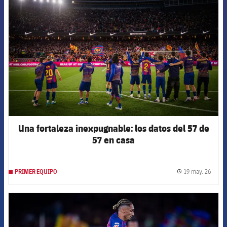
FCB Barcelona badge
Una fortaleza inexpugnable: los datos del 57 de
57 en casa
19 may. 26
PRIMER EQUIPO
label.
FCB Barcelona badge