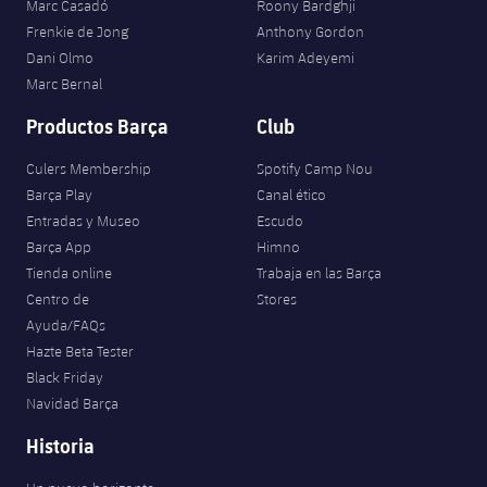
Marc Casadó
Roony Bardghji
Frenkie de Jong
Anthony Gordon
Dani Olmo
Karim Adeyemi
Marc Bernal
Productos Barça
Club
Culers Membership
Spotify Camp Nou
Barça Play
Canal ético
Entradas y Museo
Escudo
Barça App
Himno
Tienda online
Trabaja en las Barça
Centro de
Stores
Ayuda/FAQs
Hazte Beta Tester
Black Friday
Navidad Barça
Historia