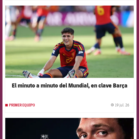
FCB Barcelona badge
El minuto a minuto del Mundial, en clave Barça
19 jul. 26
PRIMER EQUIPO
label.
FCB Barcelona badge