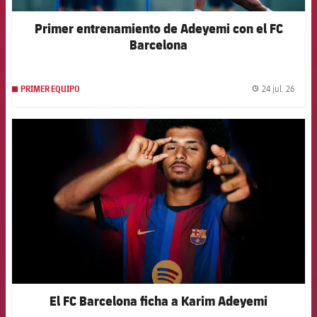
Primer entrenamiento de Adeyemi con el FC
Barcelona
24 jul. 26
PRIMER EQUIPO
label.
FCB Barcelona badge
El FC Barcelona ficha a Karim Adeyemi