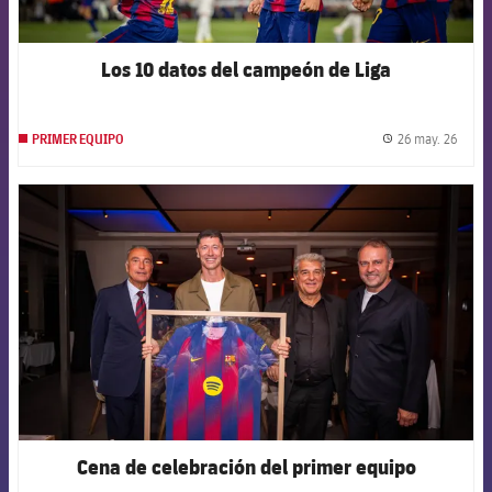
Los 10 datos del campeón de Liga
26 may. 26
PRIMER EQUIPO
label.
FCB Barcelona badge
Cena de celebración del primer equipo