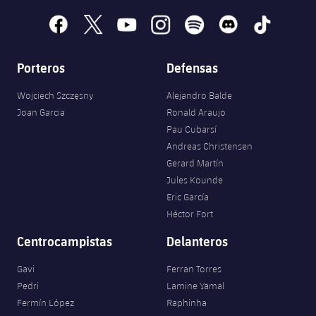
facebook
x
youtube
instagram
spotify
discord
tiktok
Porteros
Defensas
Wojciech Szczęsny
Alejandro Balde
Joan Garcia
Ronald Araujo
Pau Cubarsí
Andreas Christensen
Gerard Martín
Jules Kounde
Eric García
Héctor Fort
Centrocampistas
Delanteros
Gavi
Ferran Torres
Pedri
Lamine Yamal
Fermín López
Raphinha