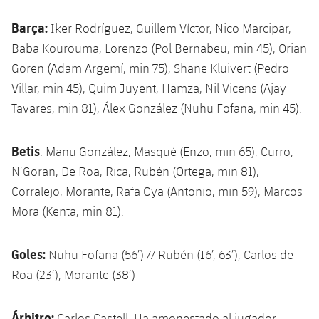
Jugadores
Noticias
Apúntate a las amateurs
plusicon
más
Barça:
Iker Rodríguez, Guillem Víctor, Nico Marcipar,
Baba Kourouma, Lorenzo (Pol Bernabeu, min 45), Orian
Calendario
Voleibol masculino
Apúntate a las amateurs
Goren (Adam Argemí, min 75), Shane Kluivert (Pedro
PLUSICON
MÁS
Resultados
Villar, min 45), Quim Juyent, Hamza, Nil Vicens (Ajay
Voleibol femenino
Carnet de las Secciones Amateurs
League of Legends
Tavares, min 81), Álex González (Nuhu Fofana, min 45).
Clasificaciones
VALORANT Rising
Betis
: Manu González, Masqué (Enzo, min 65), Curro,
Fotos
VALORANT Game Changers
N’Goran, De Roa, Rica, Rubén (Ortega, min 81),
Corralejo, Morante, Rafa Oya (Antonio, min 59), Marcos
eFootball
Mora (Kenta, min 81).
Goles:
Nuhu Fofana (56’) // Rubén (16’, 63’), Carlos de
Roa (23’), Morante (38’)
Árbitro:
Carlos Castell. Ha amonestado al jugador