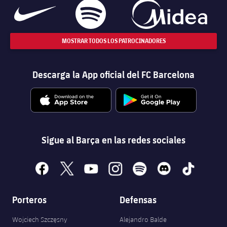
MOSTRAR TODOS LOS PATROCINADORES
Descarga la App oficial del FC Barcelona
Sigue al Barça en las redes sociales
facebook
x
youtube
instagram
spotify
discord
tiktok
Porteros
Defensas
Wojciech Szczęsny
Alejandro Balde