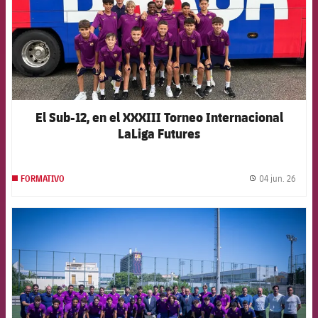
El Sub-12, en el XXXIII Torneo Internacional
LaLiga Futures
04 jun. 26
FORMATIVO
label.
FCB Barcelona badge