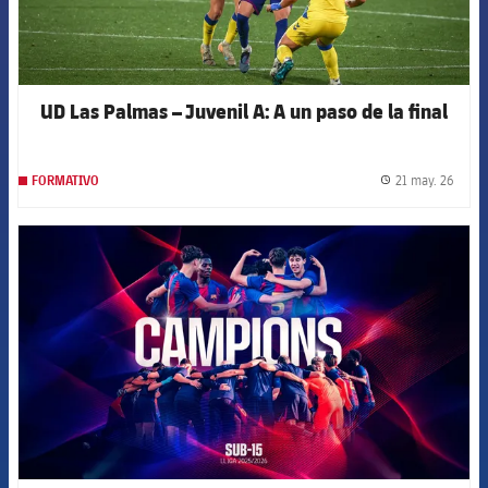
UD Las Palmas – Juvenil A: A un paso de la final
21 may. 26
FORMATIVO
label.
FCB Barcelona badge