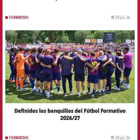
23 jul. 26
FORMATIVO
label.
FCB Barcelona badge
Definidos los banquillos del Fútbol Formativo
2026/27
03 jul. 26
FORMATIVO
label.