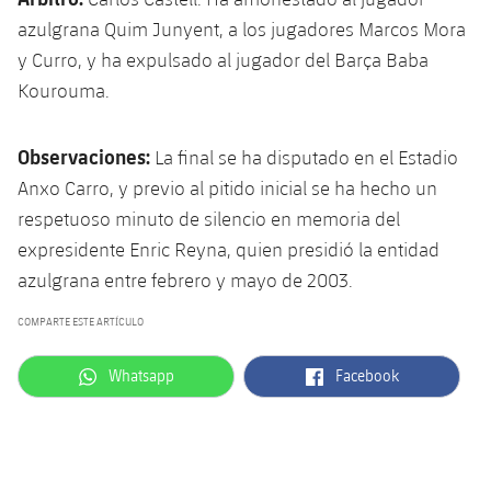
azulgrana Quim Junyent, a los jugadores Marcos Mora
y Curro, y ha expulsado al jugador del Barça Baba
Kourouma.
Observaciones:
La final se ha disputado en el Estadio
Anxo Carro, y previo al pitido inicial se ha hecho un
respetuoso minuto de silencio en memoria del
expresidente Enric Reyna, quien presidió la entidad
azulgrana entre febrero y mayo de 2003.
COMPARTE ESTE ARTÍCULO
label.aria.whatsapp
label.aria.facebook
Whatsapp
Facebook