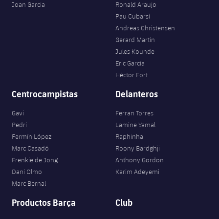
Joan Garcia
Ronald Araujo
Pau Cubarsí
Andreas Christensen
Gerard Martín
Jules Kounde
Eric García
Héctor Fort
Centrocampistas
Delanteros
Gavi
Ferran Torres
Pedri
Lamine Yamal
Fermín López
Raphinha
Marc Casadó
Roony Bardghji
Frenkie de Jong
Anthony Gordon
Dani Olmo
Karim Adeyemi
Marc Bernal
Productos Barça
Club