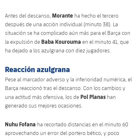
plusicon
más
Servicios Médicos
Acreditaciones
Fotos
Fotos
Infantil A
Entradas
SUB8 B
Calendario
Morante
Antes del descanso,
ha hecho el tercero
Campus Verano
Actualidad
Accesibilidad
Historia
Instalaciones
después de una acción individual (minuto 38). La
Infantil B
Resultados
Resultados
Juvenil
situación se ha complicado aún más para el Barça con
PLUSICON
MÁS
Palmarés
Baba Kourouma
la expulsión de
en el minuto 41, que
Clasificaciones
Jugadores
Cadete
Primer equipo
ha dejado a los azulgrana con diez jugadores.
plusicon
más
Jugadors
Clasificaciones
Infantil
Actualidad
Barça Atlètic
Reacción azulgrana
plusicon
más
Fotos
Alevín
Pese al marcador adverso y la inferioridad numérica, el
Calendario
Actualidad
Base
plusicon
más
Barça reaccionó tras el descanso. Con los cambios y
Palmarés
Entradas
Pol Planas
una actitud más ofensiva, los de
han
Calendario
Campus Verano
Actualidad
Historia
generado sus mejores ocasiones.
Resultados
Resultados
Barça C
PLUSICON
MÁS
Nuhu Fofana
ha recortado distancias en el minuto 60
Clasificaciones
Jugadores
Junior
Información general
aprovechando un error del portero bético, y poco
plusicon
más