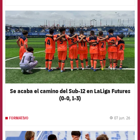
FCB Barcelona badge
Se acaba el camino del Sub-12 en LaLiga Futures
(0-0, 1-3)
07 jun. 26
FORMATIVO
label.
FCB Barcelona badge