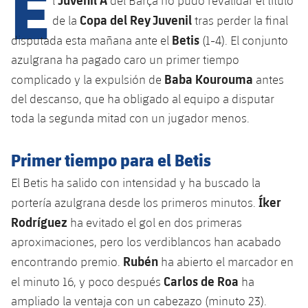
E
l
del Barça no pudo revalidar el título
Calendario
Campus Verano
Base
Copa del Rey Juvenil
de la
tras perder la final
SUB13
SUB13 B
Entradas
Betis
disputada esta mañana ante el
(1-4). El conjunto
Barça Atlètic
plusicon
más
PLUSICON
MÁS
azulgrana ha pagado caro un primer tiempo
SUB12
SUB12 C
Gameday Shows
Junior
Baba Kourouma
Primer Equipo
complicado y la expulsión de
antes
Instalaciones
plusicon
más
SUB11 A
del descanso, que ha obligado al equipo a disputar
SUB11 C
Resultados
Cadete A
Actualidad
Barça Atlètic
Spotify Camp Nou
toda la segunda mitad con un jugador menos.
plusicon
más
SUB11 B
Clasificación
Cadete B
Calendario
Actualidad
Palau Blaugrana
Base
Primer tiempo para el Betis
plusicon
más
SUB10 A
Jugadores
Infantil A
El Betis ha salido con intensidad y ha buscado la
Entradas
Calendario
Estadi Johan Cruyff
Actualidad
SUB10 B
Íker
portería azulgrana desde los primeros minutos.
PLUSICON
MÁS
Fotos
Infantil B
Resultados
Rodríguez
Resultados
ha evitado el gol en dos primeras
Juvenil
Barça Cafe
Primer equipo
SUB9 A
plusicon
más
aproximaciones, pero los verdiblancos han acabado
plusicon
más
Historia
Mini
Clasificaciones
Clasificaciones
Rubén
Cadete A
encontrando premio.
ha abierto el marcador en
Ciutat Esportiva
Actualidad
SUB9 B
Barça Atlètic
plusicon
más
Servicios
Palmarés
Carlos de Roa
el minuto 16, y poco después
ha
plusicon
más
Jugadores
Jugadores
Cadete B
Calendario
ampliado la ventaja con un cabezazo (minuto 23).
SUB8 A
La Masia
Actualidad
Base