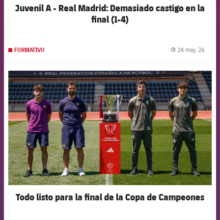
Juvenil A - Real Madrid: Demasiado castigo en la
final (1-4)
24 may. 26
FORMATIVO
label.
FCB Barcelona badge
Todo listo para la final de la Copa de Campeones