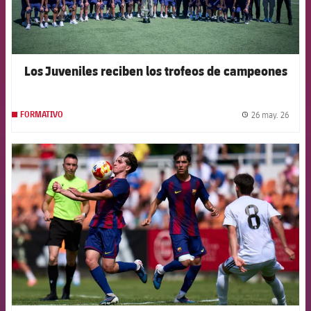
Los Juveniles reciben los trofeos de campeones
26 may. 26
FORMATIVO
label.
FCB Barcelona badge