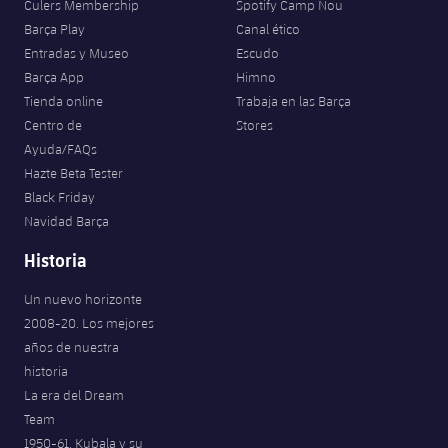
Culers Membership
Spotify Camp Nou
Barça Play
Canal ético
Entradas y Museo
Escudo
Barça App
Himno
Tienda online
Trabaja en las Barça
Centro de
Stores
Ayuda/FAQs
Hazte Beta Tester
Black Friday
Navidad Barça
Historia
Un nuevo horizonte
2008-20. Los mejores
años de nuestra
historia
La era del Dream
Team
1950-61. Kubala y su