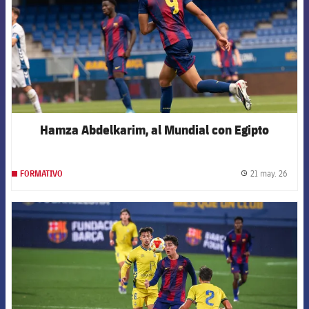
Hamza Abdelkarim, al Mundial con Egipto
21 may. 26
FORMATIVO
label.
FCB Barcelona badge