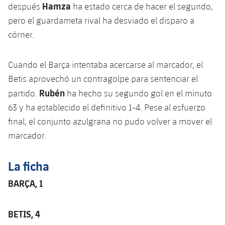
Hamza
Jugadores
después
ha estado cerca de hacer el segundo,
Clasificaciones
Juvenil
Noticias
Atletismo
pero el guardameta rival ha desviado el disparo a
plusicon
más
Fotos
córner.
Infantil
Actualidad
Baloncesto en silla de ruedas
plusicon
más
Historia
Alevín
Cuando el Barça intentaba acercarse al marcador, el
Masculino
Actualidad
Hockey sobre hielo
plusicon
más
Betis aprovechó un contragolpe para sentenciar el
Palmarés
Rubén
partido.
ha hecho su segundo gol en el minuto
Femenino
Jugadores
Actualidad
Hockey hierba
plusicon
más
63 y ha establecido el definitivo 1-4. Pese al esfuerzo
Agenda
final, el conjunto azulgrana no pudo volver a mover el
Calendario
Jugadores
Noticias
Patinaje artístico
plusicon
más
marcador.
Resultados
Calendario
Hockey Hierba Masculino
Escuela de Patinaje
Actualidad
La ficha
Clasificaciones
Resultados
Hockey Hierba Femenino
Plantilla
BARÇA, 1
Rugby
plusicon
más
Clasificaciones
Agenda
Actualidad
Voleibol
BETIS, 4
plusicon
más