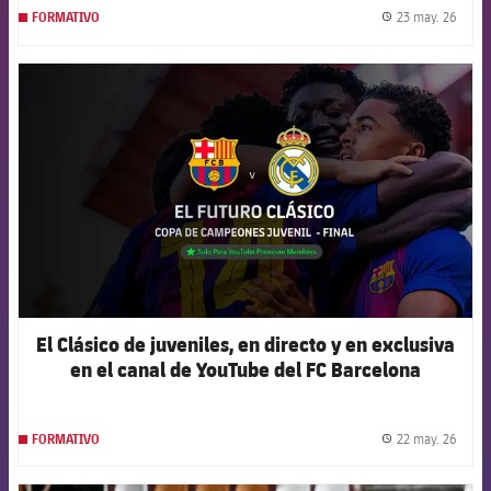
23 may. 26
FORMATIVO
label.
FCB Barcelona badge
El Clásico de juveniles, en directo y en exclusiva
en el canal de YouTube del FC Barcelona
22 may. 26
FORMATIVO
label.