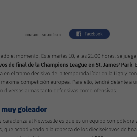
label.aria.facebook
Facebook
COMPARTE ESTE ARTÍCULO
gado el momento. Este martes 10, a las 21.00 horas, se juega 
vos de final de la Champions League en St. James' Park
. 
a en el tramo decisivo de la temporada líder en la Liga y con
 máxima competición europea. Para ello, tendrá delante a 
n diversas armas tanto defensivas como ofensivas.
 muy goleador
e caracteriza al Newcastle es que es un equipo con pólvora a
s, que acabó yendo a la repesca de los dieciseisavos de fin