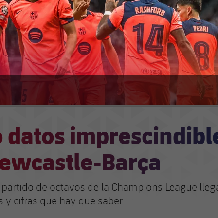
 datos imprescindibl
Newcastle-Barça
 partido de octavos de la Champions League llega
s y cifras que hay que saber