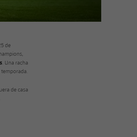
25 de
Champions,
s
. Una racha
la temporada.
fuera de casa
.