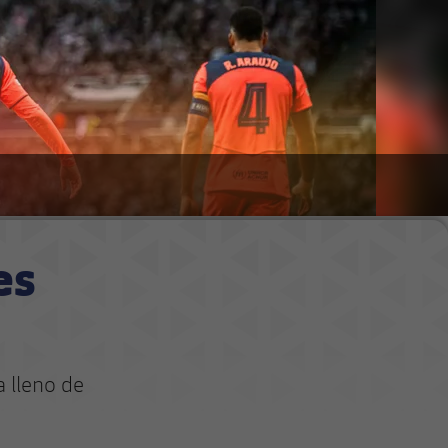
es
 lleno de