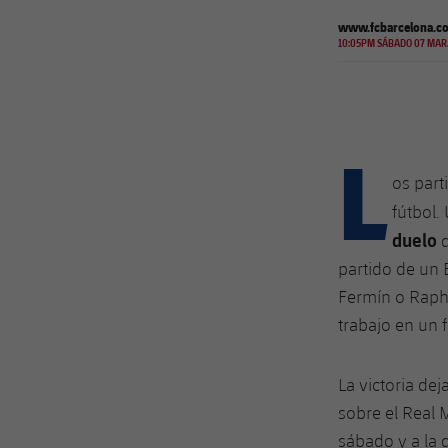
www.fcbarcelona.c
10:05PM SÁBADO 07 MAR
L
os part
fútbol.
duelo
d
partido de un 
Fermín o Raph
trabajo en un
La victoria de
sobre el Real 
sábado y a la 