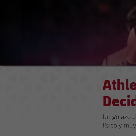
Athle
Decid
Un golazo d
físico y mu