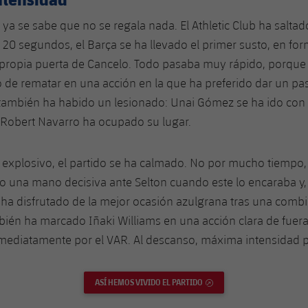
a se sabe que no se regala nada. El Athletic Club ha salta
os 20 segundos, el Barça se ha llevado el primer susto, en f
 propia puerta de Cancelo. Todo pasaba muy rápido, porque
 de rematar en una acción en la que ha preferido dar un pas
 también ha habido un lesionado: Unai Gómez se ha ido con
 Robert Navarro ha ocupado su lugar.
io explosivo, el partido se ha calmado. No por mucho tiempo
o una mano decisiva ante Selton cuando este lo encaraba y
 ha disfrutado de la mejor ocasión azulgrana tras una comb
ién ha marcado Iñaki Williams en una acción clara de fuera
ediatamente por el VAR. Al descanso, máxima intensidad pe
ASÍ HEMOS VIVIDO EL PARTIDO
ENLACE EXTERNO