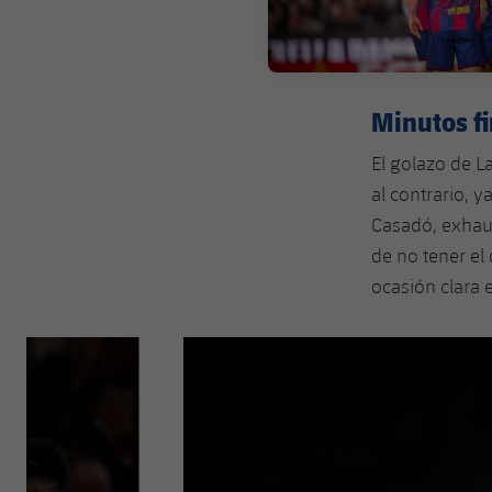
Minutos fi
El golazo de L
al contrario, 
Casadó, exhaus
de no tener el
ocasión clara 
Anterior
label.aria.chevronleft