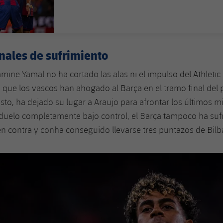
FECHA DE PUBLICACIÓN
nales de sufrimiento
amine Yamal no ha cortado las alas ni el impulso del Athletic
ya que los vascos han ahogado al Barça en el tramo final del 
to, ha dejado su lugar a Araujo para afrontar los últimos m
 duelo completamente bajo control, el Barça tampoco ha su
en contra y conha conseguido llevarse tres puntazos de Bilb