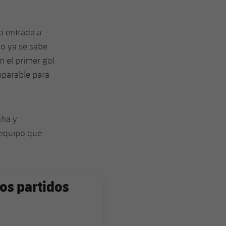
do entrada a
po ya se sabe
n el primer gol
mparable para
nha y
 equipo que
os partidos