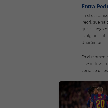
Entra Pedr
En el descanso
Pedri, que ha 
que el juego d
azulgrana, obr
Unai Simón.
En el momento
Lewandowski, 
venía de un es
FC Barcelona club badge