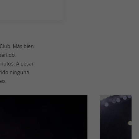
 Club. Más bien
partido.
inutos. A pesar
frido ninguna
ao.
Siguiente
label.aria.chevron