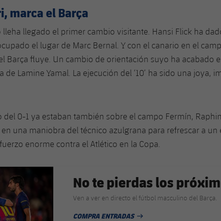
i, marca el Barça
 lleha llegado el primer cambio visitante. Hansi Flick ha da
ocupado el lugar de Marc Bernal. Y con el canario en el cam
el Barça fluye. Un cambio de orientación suyo ha acabado e
a de Lamine Yamal. La ejecución del ‘10’ ha sido una joya, i
 del 0-1 ya estaban también sobre el campo Fermín, Raphi
en una maniobra del técnico azulgrana para refrescar a un
fuerzo enorme contra el Atlético en la Copa.
No te pierdas los próxim
Ven a ver en directo el fútbol masculino del Barça.
COMPRA ENTRADAS