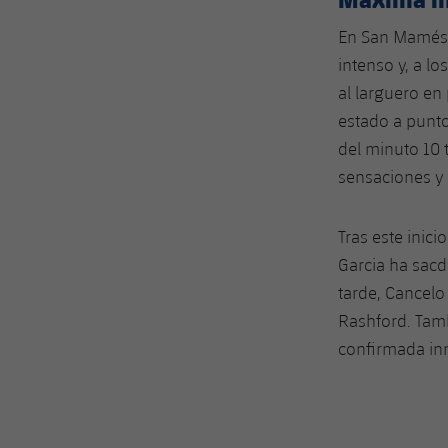
En San Mamés y
intenso y, a l
al larguero en
estado a punto
del minuto 10
sensaciones y
Tras este inic
Garcia ha sacd
tarde, Cancelo
Rashford. Tamb
confirmada inm