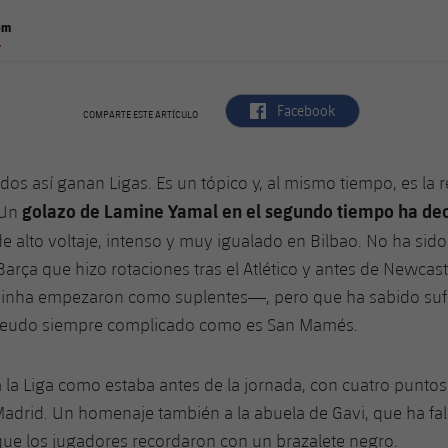
om
.
label.aria.facebook
Facebook
COMPARTE ESTE ARTÍCULO
idos así ganan Ligas. Es un tópico y, al mismo tiempo, es la r
golazo de Lamine Yamal en el segundo tiempo ha dec
 Un
e alto voltaje, intenso y muy igualado en Bilbao. No ha sido
Barça que hizo rotaciones tras el Atlético y antes de Newcas
inha empezaron como suplentes—, pero que ha sabido sufri
 feudo siempre complicado como es San Mamés.
ja la Liga como estaba antes de la jornada, con cuatro puntos
Madrid. Un homenaje también a la abuela de Gavi, que ha fal
que los jugadores recordaron con un brazalete negro.