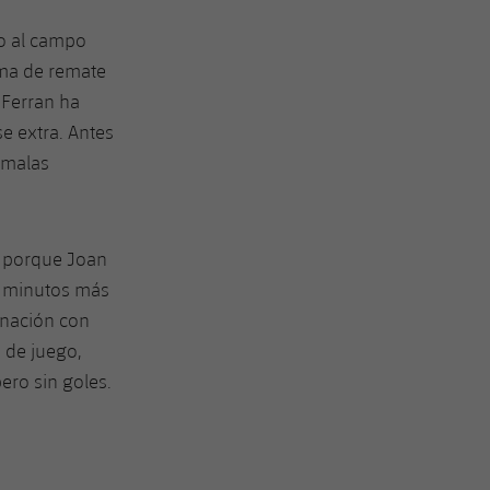
do al campo
orma de remate
 Ferran ha
e extra. Antes
 malas
, porque Joan
, minutos más
inación con
 de juego,
ro sin goles.