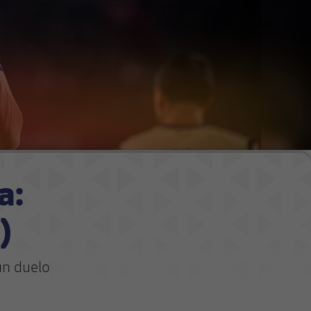
a:
)
un duelo