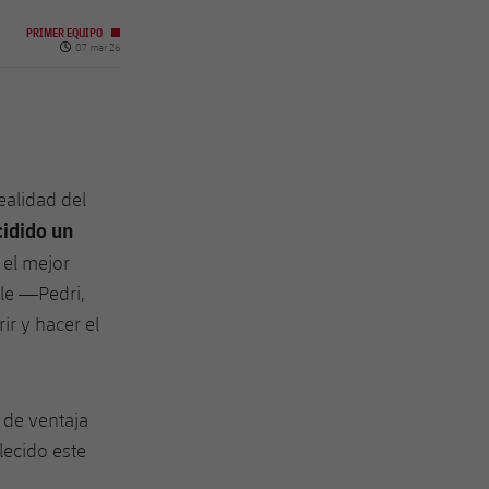
PRIMER EQUIPO
Fecha de publicación
07 mar 26
ealidad del
idido un
 el mejor
tle —Pedri,
r y hacer el
 de ventaja
lecido este