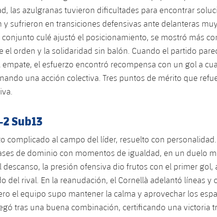
ad, las azulgranas tuvieron dificultades para encontrar soluc
n y sufrieron en transiciones defensivas ante delanteras muy
l conjunto culé ajustó el posicionamiento, se mostró más c
 el orden y la solidaridad sin balón. Cuando el partido pare
 empate, el esfuerzo encontró recompensa con un gol a cu
minando una acción colectiva. Tres puntos de mérito que refu
iva.
-2 Sub13
 complicado al campo del líder, resuelto con personalidad.
 fases de dominio con momentos de igualdad, en un duelo m
l descanso, la presión ofensiva dio frutos con el primer go
o del rival. En la reanudación, el Cornellà adelantó líneas y 
ero el equipo supo mantener la calma y aprovechar los espac
egó tras una buena combinación, certificando una victoria 