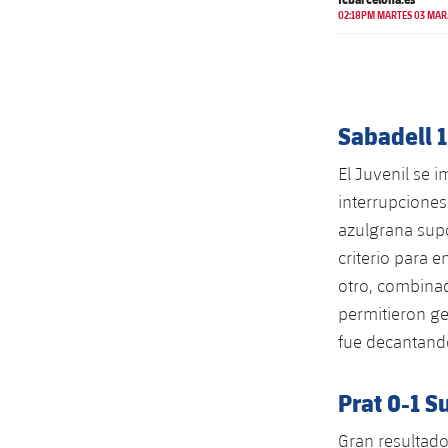
02:18PM MARTES 03 MAR
Sabadell 1
El Juvenil se 
interrupciones
azulgrana supo
criterio para 
otro, combinad
permitieron ge
fue decantando
Prat 0-1 S
Gran resultado