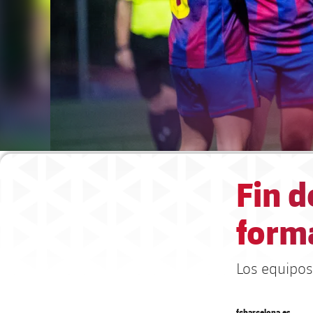
Fin 
form
Los equipos
fcbarcelona.es