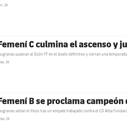
un. 26
label.share.clock
 Femení C culmina el ascenso y j
augranas superan al Gijón FF en el duelo definitivo y cierran una temporada 
ay. 26
label.share.clock
 Femení B se proclama campeón d
augranas sellan el título tras un empate trabajado contra el CD Alba Fundac
ay. 26
label.share.clock