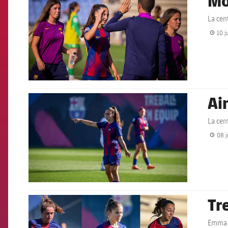
Mo
La cen
10 j
Ai
FCB Barcelona badge
La cen
08 j
Tr
FCB Barcelona badge
Emma G