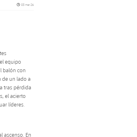
Fecha de publicación
03 mar 26
tes
 el equipo
el balón con
n de un lado a
a tras pérdida
, el acierto
uar líderes.
al ascenso. En