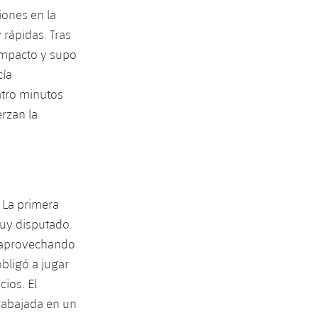
iones en la
 rápidas. Tras
ompacto y supo
cía
atro minutos
erzan la
 La primera
uy disputado.
l, aprovechando
obligó a jugar
ios. El
trabajada en un