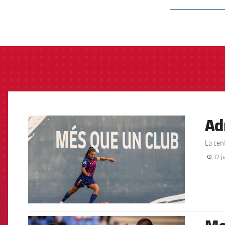
label.aria.barcelon
Ad
FCB Barcelona badge
La cen
17 j
FCB Barcelona badge