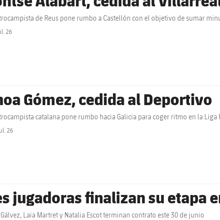
ntse Alabart, cedida al Villarrea
trocampista de Reus pone rumbo a Castellón con el objetivo de sumar minu
ul. 26
label.share.clock
noa Gómez, cedida al Deportivo
trocampista catalana pone rumbo hacia Galicia para coger ritmo en la Liga 
ul. 26
label.share.clock
es jugadoras finalizan su etapa e
álvez, Laia Martret y Natalia Escot terminan contrato este 30 de junio