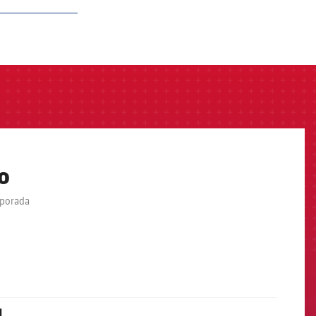
o
mporada