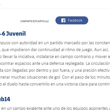
.
label.aria.facebook
Facebook
COMPARTE ESTE ARTÍCULO
-6 Juvenil
impuso con autoridad en un partido marcado por las constan
, que impidieron dar continuidad al ritmo de juego. Aun así,
 llevar la iniciativa, instalarse en campo contrario y mover 
encontrar espacios ante una defensa replegada. La circulació
a con llegadas por dentro y por fuera, y una presión efectiv
nerar muchas situaciones de gol. Con el paso de los minutos
 el duelo hasta convertirlo en una victoria clara para contin
ub14
 en un campo exigente ante uno de los equipos aspirantes 