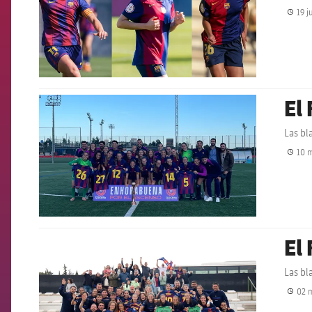
19 j
El
FCB Barcelona badge
Las bl
10 m
El
FCB Barcelona badge
Las bl
02 m