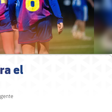
ra el
igente