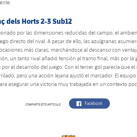
ente.
ç dels Horts 2-3 Sub12
ionado por las dimensiones reducidas del campo, el ambien
uego directo del rival. A pesar de ello, las azulgranas asumier
 ocasiones más claras, marchándose al descanso con ventaja
ón, un tanto rival añadió tensión al tramo final, más por la 
por el desarrollo del juego. Con el tercer gol parecía que el
ilado, pero una acción lejana ajustó el marcador. El equipo 
 para asegurar una victoria muy trabajada en un contexto poc
label.aria.facebook
Facebook
COMPARTE ESTE ARTÍCULO