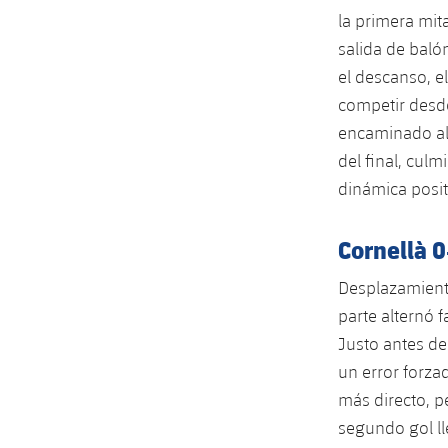
la primera mit
salida de baló
el descanso, e
competir desde
encaminado al
del final, cul
dinámica posit
Cornellà 0
Desplazamiento
parte alternó
Justo antes de
un error forzad
más directo, p
segundo gol ll