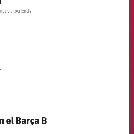
l
tos y experiencia
F
n el Barça B