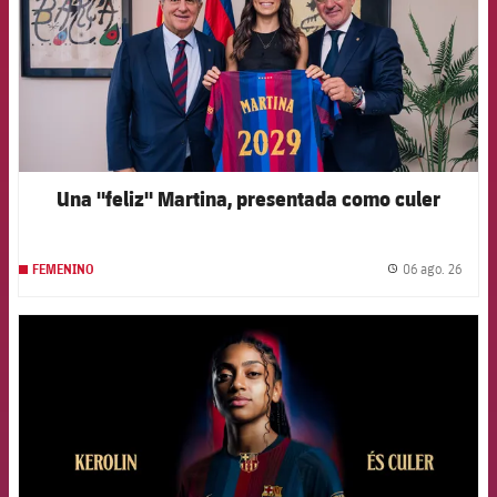
Una "feliz" Martina, presentada como culer
06 ago. 26
FEMENINO
label.
FCB Barcelona badge