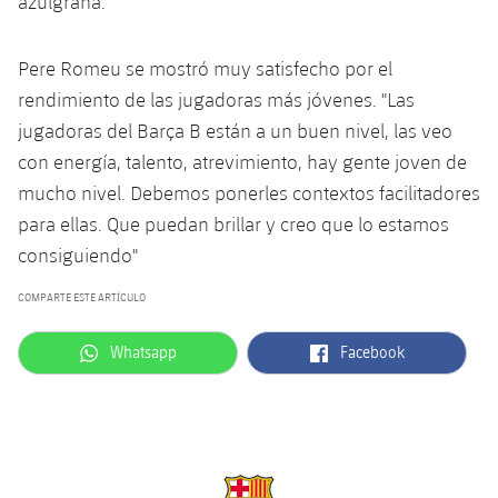
azulgrana.
Jugadores
Noticias
Apúntate a las amateurs
plusicon
más
Pere Romeu se mostró muy satisfecho por el
Calendario
Voleibol masculino
Apúntate a las amateurs
rendimiento de las jugadoras más jóvenes. "Las
PLUSICON
MÁS
jugadoras del Barça B están a un buen nivel, las veo
Resultados
Voleibol femenino
Carnet de las Secciones Amateurs
League of Legends
con energía, talento, atrevimiento, hay gente joven de
Clasificaciones
mucho nivel. Debemos ponerles contextos facilitadores
VALORANT Rising
para ellas. Que puedan brillar y creo que lo estamos
Fotos
consiguiendo"
VALORANT Game Changers
COMPARTE ESTE ARTÍCULO
eFootball
label.aria.whatsapp
label.aria.facebook
Whatsapp
Facebook