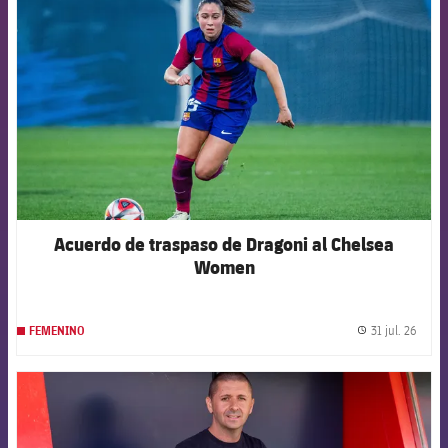
Acuerdo de traspaso de Dragoni al Chelsea
Women
31 jul. 26
FEMENINO
label.
FCB Barcelona badge