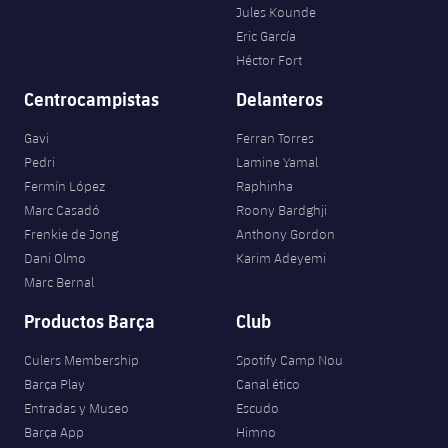
Jules Kounde
Eric García
Héctor Fort
Centrocampistas
Delanteros
Gavi
Ferran Torres
Pedri
Lamine Yamal
Fermín López
Raphinha
Marc Casadó
Roony Bardghji
Frenkie de Jong
Anthony Gordon
Dani Olmo
Karim Adeyemi
Marc Bernal
Productos Barça
Club
Culers Membership
Spotify Camp Nou
Barça Play
Canal ético
Entradas y Museo
Escudo
Barça App
Himno