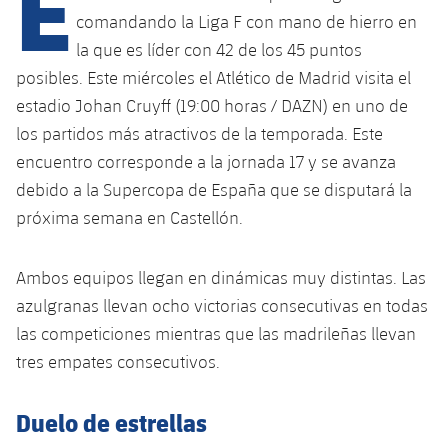
E
Calendario
Campus Verano
Base
comandando la Liga F con mano de hierro en
SUB13
SUB13 B
la que es líder con 42 de los 45 puntos
Entradas
Barça Atlètic
plusicon
más
PLUSICON
MÁS
posibles. Este miércoles el Atlético de Madrid visita el
SUB12
SUB12 C
Gameday Shows
estadio Johan Cruyff (19:00 horas / DAZN) en uno de
Junior
Primer Equipo
Instalaciones
plusicon
más
los partidos más atractivos de la temporada. Este
SUB11 A
SUB11 C
Resultados
Cadete A
encuentro corresponde a la jornada 17 y se avanza
Actualidad
Barça Atlètic
Spotify Camp Nou
plusicon
más
SUB11 B
debido a la Supercopa de España que se disputará la
Clasificación
Cadete B
Calendario
próxima semana en Castellón.
Actualidad
Palau Blaugrana
Base
plusicon
más
SUB10 A
Jugadores
Infantil A
Entradas
Calendario
Ambos equipos llegan en dinámicas muy distintas. Las
Estadi Johan Cruyff
Actualidad
SUB10 B
PLUSICON
MÁS
Fotos
azulgranas llevan ocho victorias consecutivas en todas
Infantil B
Resultados
Resultados
Juvenil
Barça Cafe
las competiciones mientras que las madrileñas llevan
Primer equipo
SUB9 A
plusicon
más
plusicon
más
Historia
Mini
tres empates consecutivos.
Clasificaciones
Clasificaciones
Cadete A
Ciutat Esportiva
Actualidad
SUB9 B
Barça Atlètic
plusicon
más
Servicios
Palmarés
plusicon
más
Duelo de estrellas
Jugadores
Jugadores
Cadete B
Calendario
SUB8 A
La Masia
Actualidad
Base