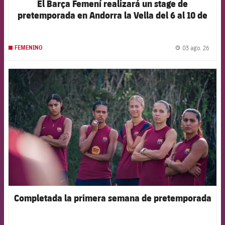
El Barça Femení realizará un stage de
pretemporada en Andorra la Vella del 6 al 10 de
agosto
03 ago. 26
FEMENINO
label.
FCB Barcelona badge
Completada la primera semana de pretemporada