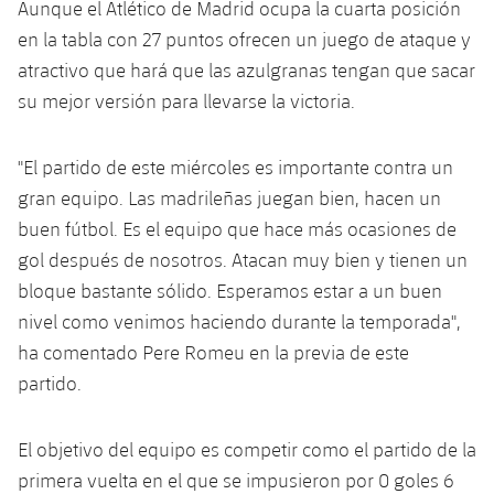
plusicon
más
Aunque el Atlético de Madrid ocupa la cuarta posición
Servicios Médicos
Acreditaciones
Fotos
Fotos
Infantil A
en la tabla con 27 puntos ofrecen un juego de ataque y
Entradas
SUB8 B
Calendario
Campus Verano
Actualidad
Accesibilidad
atractivo que hará que las azulgranas tengan que sacar
Historia
Instalaciones
Infantil B
Resultados
su mejor versión para llevarse la victoria.
Resultados
Juvenil
PLUSICON
MÁS
Palmarés
Clasificaciones
Jugadores
Cadete
"El partido de este miércoles es importante contra un
Primer equipo
plusicon
más
gran equipo. Las madrileñas juegan bien, hacen un
Jugadors
Clasificaciones
Infantil
buen fútbol. Es el equipo que hace más ocasiones de
Actualidad
Barça Atlètic
plusicon
más
gol después de nosotros. Atacan muy bien y tienen un
Fotos
Alevín
Calendario
bloque bastante sólido. Esperamos estar a un buen
Actualidad
Base
plusicon
más
Palmarés
nivel como venimos haciendo durante la temporada",
Entradas
Calendario
ha comentado Pere Romeu en la previa de este
Campus Verano
Actualidad
Historia
partido.
Resultados
Resultados
Barça C
PLUSICON
MÁS
El objetivo del equipo es competir como el partido de la
Clasificaciones
Jugadores
Junior
Información general
plusicon
más
primera vuelta en el que se impusieron por 0 goles 6