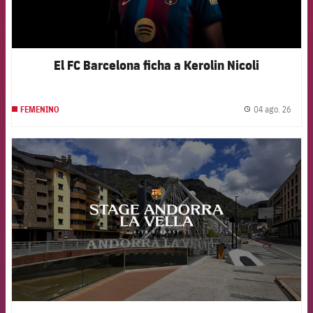
El FC Barcelona ficha a Kerolin Nicoli
04 ago. 26
FEMENINO
label.
FCB Barcelona badge