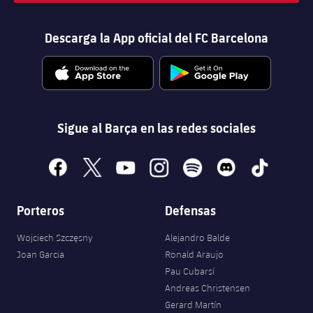
Descarga la App oficial del FC Barcelona
Sigue al Barça en las redes sociales
facebook
x
youtube
instagram
spotify
discord
tiktok
Porteros
Defensas
Wojciech Szczęsny
Alejandro Balde
Joan Garcia
Ronald Araujo
Pau Cubarsí
Andreas Christensen
Gerard Martín