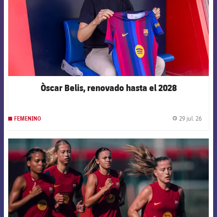
Òscar Belis, renovado hasta el 2028
29 jul. 26
FEMENINO
label.
FCB Barcelona badge