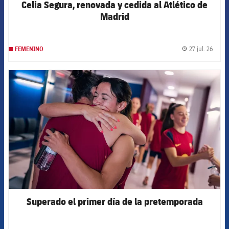
Celia Segura, renovada y cedida al Atlético de
Madrid
27 jul. 26
FEMENINO
label.
FCB Barcelona badge
Superado el primer día de la pretemporada