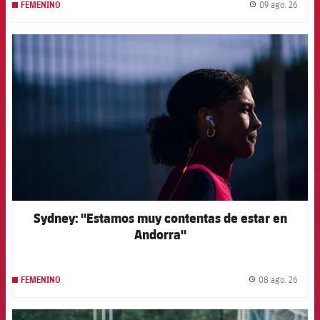
09 ago. 26
FEMENINO
label.
FCB Barcelona badge
Sydney: "Estamos muy contentas de estar en
Andorra"
08 ago. 26
FEMENINO
label.
FCB Barcelona badge