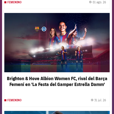
01 ago. 26
FEMENINO
label.
FCB Barcelona badge
Brighton & Hove Albion Women FC, rival del Barça
Femení en 'La Festa del Gamper Estrella Damm'
31 jul. 26
FEMENINO
label.
FCB Barcelona badge