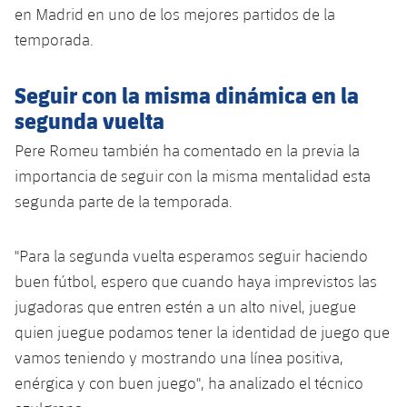
Jugadores
en Madrid en uno de los mejores partidos de la
Clasificaciones
Juvenil
Noticias
Atletismo
plusicon
más
temporada.
Fotos
Infantil
Actualidad
Baloncesto en silla de ruedas
Seguir con la misma dinámica en la
plusicon
más
Historia
Alevín
segunda vuelta
Masculino
Actualidad
Hockey sobre hielo
plusicon
más
Palmarés
Pere Romeu también ha comentado en la previa la
Femenino
Jugadores
importancia de seguir con la misma mentalidad esta
Actualidad
Hockey hierba
plusicon
más
segunda parte de la temporada.
Agenda
Calendario
Jugadores
Noticias
Patinaje artístico
plusicon
más
"Para la segunda vuelta esperamos seguir haciendo
Resultados
Calendario
Hockey Hierba Masculino
buen fútbol, ​​espero que cuando haya imprevistos las
Escuela de Patinaje
Actualidad
jugadoras que entren estén a un alto nivel, juegue
Clasificaciones
Resultados
Hockey Hierba Femenino
Plantilla
Rugby
quien juegue podamos tener la identidad de juego que
plusicon
más
vamos teniendo y mostrando una línea positiva,
Clasificaciones
Agenda
Actualidad
Voleibol
enérgica y con buen juego", ha analizado el técnico
plusicon
más