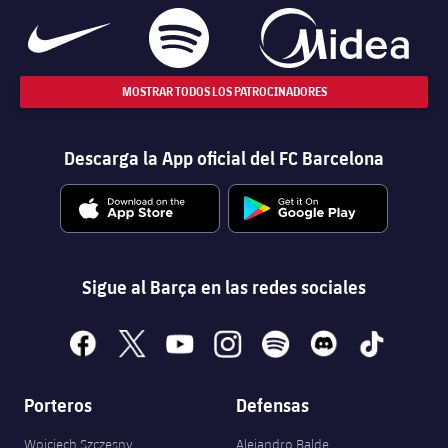
MOSTRAR TODOS LOS PATROCINADORES
Descarga la App oficial del FC Barcelona
Sigue al Barça en las redes sociales
facebook
x
youtube
instagram
spotify
discord
tiktok
Porteros
Defensas
Wojciech Szczęsny
Alejandro Balde