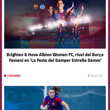
Brighton & Hove Albion Women FC, rival del Barça
Femení en 'La Festa del Gamper Estrella Damm'
31 jul. 26
FEMENINO
label.
FCB Barcelona badge