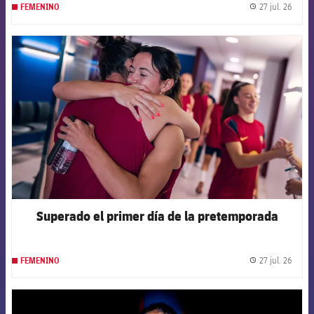
27 jul. 26
FEMENINO
label.
FCB Barcelona badge
Superado el primer día de la pretemporada
27 jul. 26
FEMENINO
label.
FCB Barcelona badge