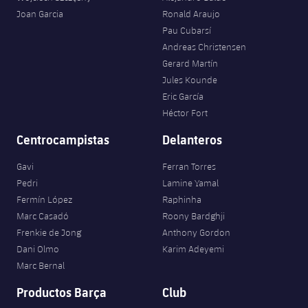
Joan Garcia
Ronald Araujo
Pau Cubarsí
Andreas Christensen
Gerard Martín
Jules Kounde
Eric García
Héctor Fort
Centrocampistas
Delanteros
Gavi
Ferran Torres
Pedri
Lamine Yamal
Fermín López
Raphinha
Marc Casadó
Roony Bardghji
Frenkie de Jong
Anthony Gordon
Dani Olmo
Karim Adeyemi
Marc Bernal
Productos Barça
Club