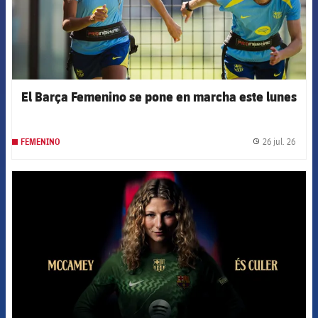
El Barça Femenino se pone en marcha este lunes
26 jul. 26
FEMENINO
label.
FCB Barcelona badge