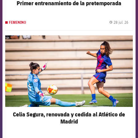
Primer entrenamiento de la pretemporada
28 jul. 26
FEMENINO
label.
FCB Barcelona badge
Celia Segura, renovada y cedida al Atlético de
Madrid