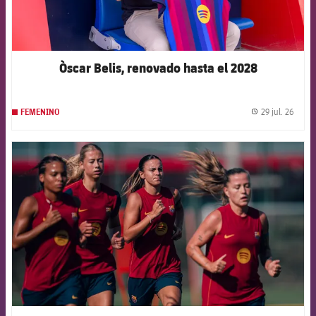
Òscar Belis, renovado hasta el 2028
29 jul. 26
FEMENINO
label.
FCB Barcelona badge