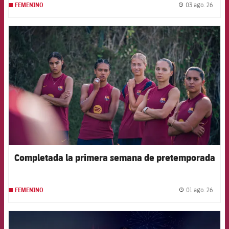
03 ago. 26
FEMENINO
label.
FCB Barcelona badge
Completada la primera semana de pretemporada
01 ago. 26
FEMENINO
label.
FCB Barcelona badge