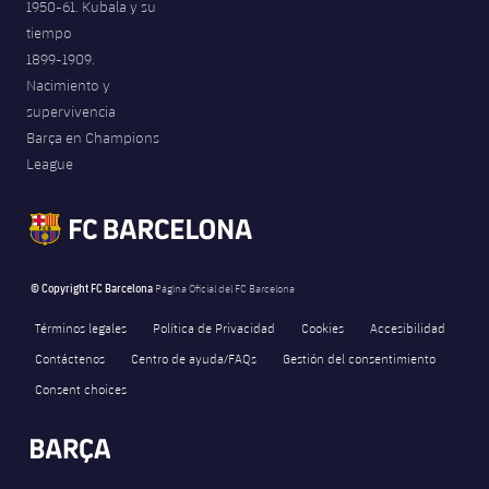
1950-61. Kubala y su
tiempo
1899-1909.
Nacimiento y
supervivencia
Barça en Champions
League
© Copyright FC Barcelona
Página Oficial del FC Barcelona
Términos legales
Política de Privacidad
Cookies
Accesibilidad
Contáctenos
Centro de ayuda/FAQs
Gestión del consentimiento
Consent choices
FORÇA BARÇA
571
label.aria.fire
Força Barça
label.aria.forcabarca