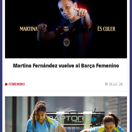
Martina Fernández vuelve al Barça Femenino
26 jul. 26
FEMENINO
label.
FCB Barcelona badge