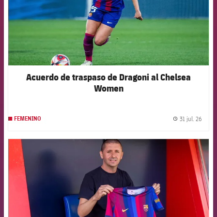
Acuerdo de traspaso de Dragoni al Chelsea
Women
31 jul. 26
FEMENINO
label.
FCB Barcelona badge