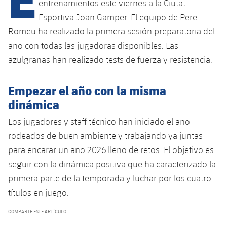
Calendario
entrenamientos este viernes a la Ciutat
Campus Verano
Base
Esportiva Joan Gamper. El equipo de Pere
SUB13
SUB13 B
Entradas
Barça Atlètic
Romeu ha realizado la primera sesión preparatoria del
plusicon
más
PLUSICON
MÁS
SUB12
año con todas las jugadoras disponibles. Las
SUB12 C
Gameday Shows
Junior
Primer Equipo
Instalaciones
azulgranas han realizado tests de fuerza y ​​resistencia.
plusicon
más
SUB11 A
SUB11 C
Resultados
Cadete A
Actualidad
Barça Atlètic
Spotify Camp Nou
Empezar el año con la misma
plusicon
más
SUB11 B
dinámica
Clasificación
Cadete B
Calendario
Actualidad
Palau Blaugrana
Base
plusicon
más
SUB10 A
Los jugadores y staff técnico han iniciado el año
Jugadores
Infantil A
Entradas
rodeados de buen ambiente y trabajando ya juntas
Calendario
Estadi Johan Cruyff
Actualidad
SUB10 B
para encarar un año 2026 lleno de retos. El objetivo es
PLUSICON
MÁS
Fotos
Infantil B
Resultados
Resultados
seguir con la dinámica positiva que ha caracterizado la
Juvenil
Barça Cafe
Primer equipo
SUB9 A
plusicon
más
primera parte de la temporada y luchar por los cuatro
plusicon
más
Historia
Mini
Clasificaciones
Clasificaciones
Cadete A
títulos en juego.
Ciutat Esportiva
Actualidad
SUB9 B
Barça Atlètic
plusicon
más
Servicios
Palmarés
plusicon
más
Jugadores
COMPARTE ESTE ARTÍCULO
Jugadores
Cadete B
Calendario
SUB8 A
La Masia
Actualidad
Base