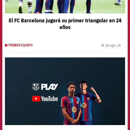
El FC Barcelona jugará su primer triangular en 24
años
06 ago. 26
PRIMER EQUIPO
label.
FCB Barcelona badge