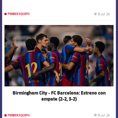
31 jul. 26
PRIMER EQUIPO
label.
FCB Barcelona badge
Birmingham City - FC Barcelona: Estreno con
empate (2-2, 3-2)
31 jul. 26
PRIMER EQUIPO
label.