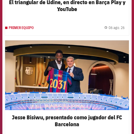
El triangular de Udine, en directo en Barça Play y
YouTube
06 ago. 26
PRIMER EQUIPO
label.
FCB Barcelona badge
Jesse Bisiwu, presentado como jugador del FC
Barcelona