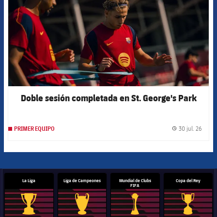
Doble sesión completada en St. George's Park
30 jul. 26
PRIMER EQUIPO
label.
La Liga
Liga de Campeones
Mundial de Clubs
Copa del Rey
FIFA