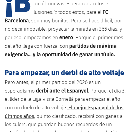
Calendario
Campus Verano
Base
con él, nuevas esperanzas, retos e
FC
SUB13
ilusiones. Y todos estos, para el
SUB13 B
Entradas
Barça Atlètic
plusicon
más
Barcelona
, ​​son muy bonitos. Pero se hace difícil, por
PLUSICON
MÁS
SUB12
SUB12 C
no decir imposible, proyectar la mirada en 365 días, y
Gameday Shows
Junior
Primer Equipo
Instalaciones
plusicon
más
enero
por eso, empezamos en
. Porque el primer mes
SUB11 A
SUB11 C
partidos de máxima
Resultados
del año llega con fuerza, con
Cadete A
Actualidad
Barça Atlètic
Spotify Camp Nou
plusicon
más
exigencia... y la oportunidad de ganar un título.
SUB11 B
Clasificación
Cadete B
Calendario
Actualidad
Palau Blaugrana
Base
plusicon
más
Para empezar, un derbi de alto voltaje
SUB10 A
Jugadores
Infantil A
Entradas
Calendario
Pero antes, el primer partido del 2026 es un
Estadi Johan Cruyff
Actualidad
SUB10 B
PLUSICON
MÁS
Fotos
derbi ante el Espanyol.
esperadísimo
Porque, el día 3,
Infantil B
Resultados
Resultados
Juvenil
Barça Cafe
Primer equipo
el líder de la Liga visita Cornellà para empezar el año
SUB9 A
plusicon
más
plusicon
más
Historia
Mini
El mejor Espanyol de los
con un duelo de alto voltaje.
Clasificaciones
Clasificaciones
Cadete A
Ciutat Esportiva
Actualidad
SUB9 B
Barça Atlètic
últimos años,
quinto clasificado, recibirá con ganas a
plusicon
más
Servicios
Palmarés
plusicon
más
Jugadores
los culers, que guardan buenos recuerdos de un
Jugadores
Cadete B
Calendario
SUB8 A
La Masia
Actualidad
Base