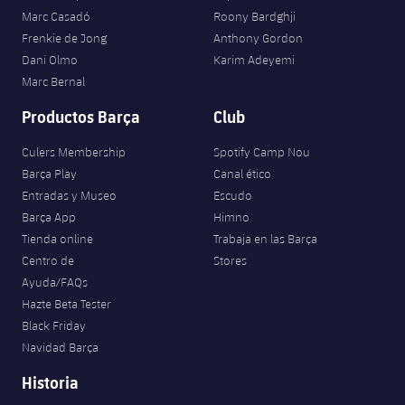
Marc Casadó
Roony Bardghji
Frenkie de Jong
Anthony Gordon
Dani Olmo
Karim Adeyemi
Marc Bernal
Productos Barça
Club
Culers Membership
Spotify Camp Nou
Barça Play
Canal ético
Entradas y Museo
Escudo
Barça App
Himno
Tienda online
Trabaja en las Barça
Centro de
Stores
Ayuda/FAQs
Hazte Beta Tester
Black Friday
Navidad Barça
Historia