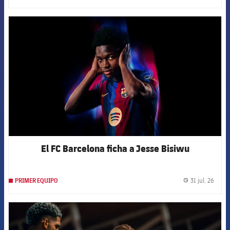
FCB Barcelona badge
El FC Barcelona ficha a Jesse Bisiwu
31 jul. 26
PRIMER EQUIPO
label.
FCB Barcelona badge