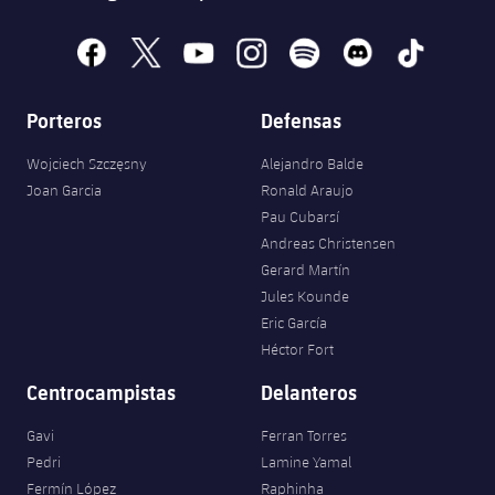
facebook
x
youtube
instagram
spotify
discord
tiktok
Porteros
Defensas
Wojciech Szczęsny
Alejandro Balde
Joan Garcia
Ronald Araujo
Pau Cubarsí
Andreas Christensen
Gerard Martín
Jules Kounde
Eric García
Héctor Fort
Centrocampistas
Delanteros
Gavi
Ferran Torres
Pedri
Lamine Yamal
Fermín López
Raphinha