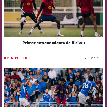
Primer entrenamiento de Bisiwu
01 ago. 26
PRIMER EQUIPO
label.
FCB Barcelona badge