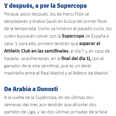
Jugadores
Y después, a por la Supercopa
Clasificaciones
Juvenil
Noticias
Atletismo
plusicon
más
Porque, poco después, los de Hansi Flick se
Fotos
Infantil
desplazarán a Arabia Saudí en busca del primer título
Actualidad
Baloncesto en silla de ruedas
plusicon
más
de la temporada. Como ya hicieron el pasado curso, los
Historia
Alevín
Supercopa
Masculino
culers buscarán volver con la
de España a
Actualidad
Hockey sobre hielo
plusicon
más
Palmarés
superar al
casa. Y, para ello, primero tendrán que
Femenino
Jugadores
Athletic Club en las semifinales
, el día 7 y, en caso de
Actualidad
Hockey hierba
plusicon
más
final del día 11,
hacerlo, se enfrentarán, en la
con el
Agenda
Calendario
Jugadores
ganador de la otra semifinal, que es un derbi
Noticias
Patinaje artístico
plusicon
más
madrileño entre el Real Madrid y el Atlético de Madrid.
Resultados
Calendario
Hockey Hierba Masculino
Escuela de Patinaje
Actualidad
De Arabia a Donosti
Clasificaciones
Resultados
Hockey Hierba Femenino
Plantilla
Rugby
plusicon
más
A la vuelta de la Supercopa, en las últimas dos
Clasificaciones
semanas del mes aún tendrán que afrontar dos
Agenda
Actualidad
Voleibol
plusicon
más
partidos de Liga, y las dos últimas jornadas de la fase