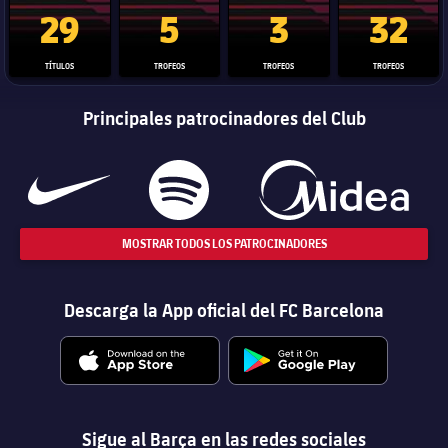
Trofeo de La Liga
Trofeo de la Liga de Campeones
Trofeo del Mundial de Clube
Copa del 
29
5
3
32
TÍTULOS
TROFEOS
TROFEOS
TROFEOS
Principales patrocinadores del Club
MOSTRAR TODOS LOS PATROCINADORES
Descarga la App oficial del FC Barcelona
Sigue al Barça en las redes sociales