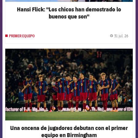
Hansi Flick: "Los chicos han demostrado lo
buenos que son"
31 jul. 26
PRIMER EQUIPO
label.
FCB Barcelona badge
Una oncena de jugadores debutan con el primer
equipo en Birmingham