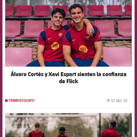
Álvaro Cortés y Xavi Espart sienten la confianza
de Flick
02 ago. 26
PRIMER EQUIPO
label.
FCB Barcelona badge