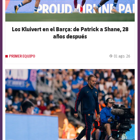
Los Kluivert en el Barça: de Patrick a Shane, 28
años después
01 ago. 26
PRIMER EQUIPO
label.
FCB Barcelona badge