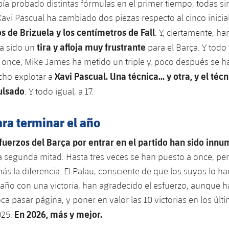
ía probado distintas fórmulas en el primer tiempo, todas sin 
avi Pascual ha cambiado dos piezas respecto al cinco inicia
s de Brizuela y los centímetros de Fall
. Y, ciertamente, h
tira y afloja muy frustrante
a sido un
para el Barça. Y todo 
 once, Mike James ha metido un triple y, poco después se h
Xavi Pascual. Una técnica... y otra, y el té
cho explotar a
ulsado
. Y todo igual, a 17.
ara terminar el año
sfuerzos del Barça por entrar en el partido han sido innu
a segunda mitad. Hasta tres veces se han puesto a once, pe
ás la diferencia. El Palau, consciente de que los suyos lo h
 año con una victoria, han agradecido el esfuerzo, aunque h
oca pasar página, y poner en valor las 10 victorias en los últ
En 2026, más y mejor.
025.