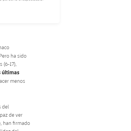
naco
 Pero ha sido
 (6-17),
s últimas
 hacer menos
 del
apaz de ver
le, han firmado