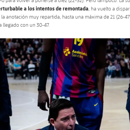
7-0 para volver a ponerse a diez (22-32). Pero tampoco. La so
rturbable a los intentos de remontada
, ha vuelto a dispar
 la anotación muy repartida, hasta una máxima de 21 (26-47
 llegado con un 30-47.