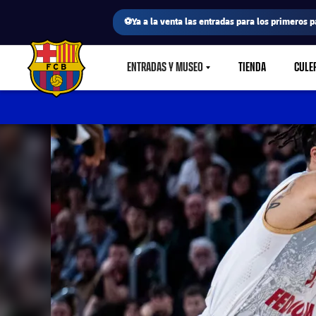
⚽Ya a la venta las entradas para los primeros p
ENTRADAS Y MUSEO
TIENDA
CULE
LABEL.SHARE.CARETDOWN
FC Barcelona club badge