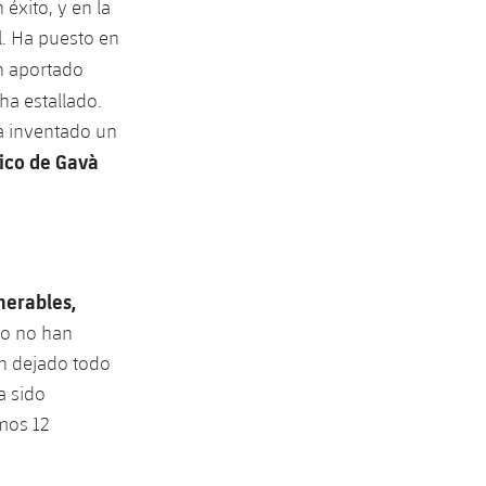
éxito, y en la
l. Ha puesto en
an aportado
ha estallado.
a inventado un
cnico de Gavà
merables,
ro no han
an dejado todo
a sido
imos 12