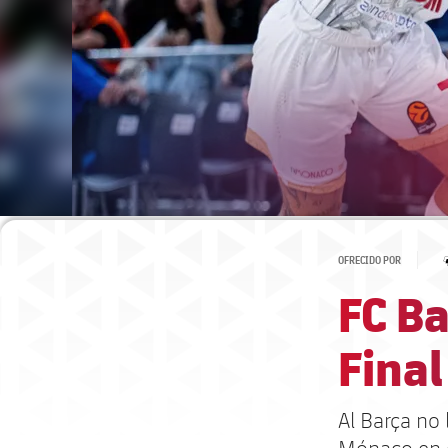
OFRECIDO POR
FC B
Final
Al Barça no 