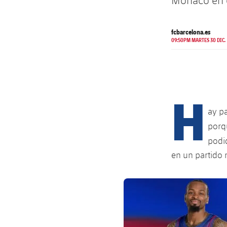
Mónaco en e
fcbarcelona.es
09:50PM MARTES 30 DIC.
H
ay pa
porqu
podid
en un partido m
FC Barcelona club badge