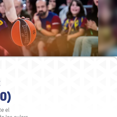
:
90)
te el