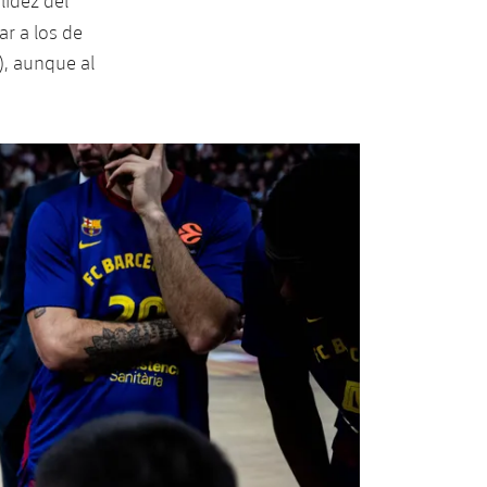
lidez del
ar a los de
), aunque al