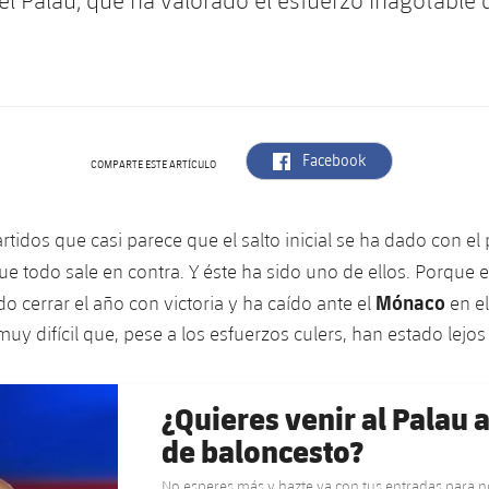
l Palau, que ha valorado el esfuerzo inagotable d
label.aria.facebook
Facebook
COMPARTE ESTE ARTÍCULO
rtidos que casi parece que el salto inicial se ha dado con el 
e todo sale en contra. Y éste ha sido uno de ellos. Porque 
Mónaco
o cerrar el año con victoria y ha caído ante el
en el
uy difícil que, pese a los esfuerzos culers, han estado lejos
¿Quieres venir al Palau a
de baloncesto?
No esperes más y hazte ya con tus entradas para no