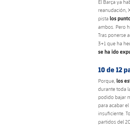
El Barça ya hab
reanudación, X
los punto
pista
ambos. Pero h
Tras ponerse a
3+1 que ha he
se ha ido exp
10 de 12 p
los e
Porque,
durante toda l
podido bajar m
para acabar el
insuficiente. T
partidos del 2