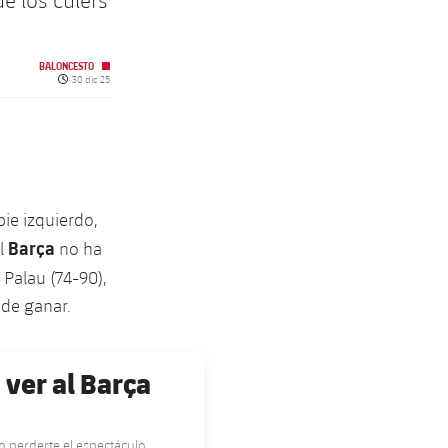
e los culers
BALONCESTO
Fecha de publicación
30 dic 25
pie izquierdo,
Barça
el
no ha
 Palau (74-90),
 de ganar.
 ver al Barça
 perderte el espectáculo.