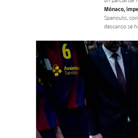
un parcial de 
Mónaco, impe
Spanoulis, con
descanso se ha