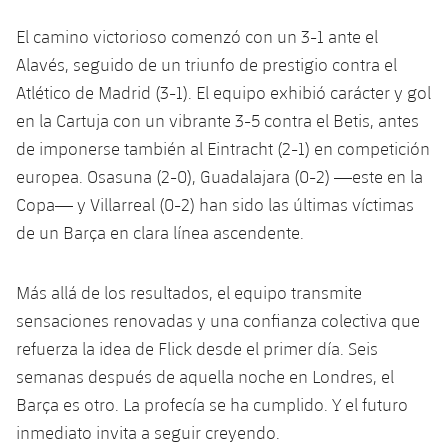
Jugadores
Clasificaciones
Juvenil
Noticias
Atletismo
El camino victorioso comenzó con un 3-1 ante el
plusicon
más
Fotos
Alavés, seguido de un triunfo de prestigio contra el
Infantil
Actualidad
Baloncesto en silla de ruedas
Atlético de Madrid (3-1). El equipo exhibió carácter y gol
plusicon
más
Historia
en la Cartuja con un vibrante 3-5 contra el Betis, antes
Alevín
Masculino
Actualidad
Hockey sobre hielo
de imponerse también al Eintracht (2-1) en competición
plusicon
más
Palmarés
europea. Osasuna (2-0), Guadalajara (0-2) —este en la
Femenino
Jugadores
Actualidad
Hockey hierba
Copa— y Villarreal (0-2) han sido las últimas víctimas
plusicon
más
de un Barça en clara línea ascendente.
Agenda
Calendario
Jugadores
Noticias
Patinaje artístico
plusicon
más
Más allá de los resultados, el equipo transmite
Resultados
Calendario
Hockey Hierba Masculino
Escuela de Patinaje
Actualidad
sensaciones renovadas y una confianza colectiva que
Clasificaciones
refuerza la idea de Flick desde el primer día. Seis
Resultados
Hockey Hierba Femenino
Plantilla
Rugby
plusicon
más
semanas después de aquella noche en Londres, el
Clasificaciones
Barça es otro. La profecía se ha cumplido. Y el futuro
Agenda
Actualidad
Voleibol
plusicon
más
inmediato invita a seguir creyendo.