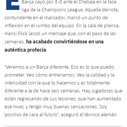
Calendario
Barça cayó por 3-0 ante el Chelsea en la fase
Campus Verano
Base
liga de la Champions League. Aquella derrota,
SUB13
SUB13 B
Entradas
Barça Atlètic
contundente en el marcador, marcó un punto de
plusicon
más
PLUSICON
MÁS
inflexión en el rumbo del equipo. En la sala de prensa,
SUB12
SUB12 C
Gameday Shows
Junior
Primer Equipo
Hansi Flick lanzó un mensaje que, con el paso de las
Instalaciones
plusicon
más
SUB11 A
ha acabado convirtiéndose en una
SUB11 C
semanas,
Resultados
Cadete A
Actualidad
Barça Atlètic
Spotify Camp Nou
auténtica profecía
.
plusicon
más
SUB11 B
Clasificación
Cadete B
Calendario
Actualidad
Palau Blaugrana
Base
plusicon
más
"Veremos a un Barça diferente. Eso es lo que puedo
SUB10 A
Jugadores
Infantil A
prometer. Veo cómo entrenamos. Veo la calidad y la
Entradas
Calendario
Estadi Johan Cruyff
Actualidad
SUB10 B
intensidad con la que lo hacemos y es totalmente
PLUSICON
MÁS
Fotos
Infantil B
Resultados
diferente a la de hace seis semanas. Hay jugadores que
Resultados
Juvenil
Barça Cafe
Primer equipo
SUB9 A
plusicon
más
están regresando de sus lesiones, que han aumentado
plusicon
más
Historia
Mini
Clasificaciones
Clasificaciones
ese nivel, y tengo muy buenas sensaciones. Soy
Cadete A
Ciutat Esportiva
Actualidad
SUB9 B
Barça Atlètic
plusicon
más
positivo de cara al futuro", aseguró el técnico alemán.
Servicios
Palmarés
plusicon
más
Jugadores
Jugadores
Cadete B
Calendario
SUB8 A
La Masia
Actualidad
Base