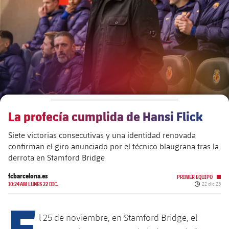
Calendario
Actualidad
Barça Legends
plusicon
más
plusicon
más
Entradas
Calendario
Contacto
Formativo masculino
plusicon
más
Junta Directiva
plusicon
más
Resultados
Entradas
Jugadores
Actualidad
Formativo femenino
plusicon
más
Estructura ejecutiva
Barça Academy
Clasificaciones
plusicon
más
Resultados
Partidos
Fotos
F. Barça Genuine
Actualidad
Organigramas
Más que un club
chevron-right
label.aria.chevronright
Jugadoras
La profecía cumplida de Hansi Flick
Década a década
Clasificaciones
Noticias
Juvenil A
Campus Verano
Fotos
Siete victorias consecutivas y una identidad renovada
Órganos
Masia 360
Palmarés
chevron-right
label.aria.chevronright
Jugadores
Presidentes
Sobre Nosotros
confirman el giro anunciado por el técnico blaugrana tras la
Juvenil B
Femenino B
derrota en Stamford Bridge
PLUSICON
MÁS
Fotos
Documents
La Masia
Fotos
chevron-right
label.aria.chevronright
Jugadores de leyenda
SUB16
Femenino C
fcbarcelona.es
Primer Equipo
PRIMER EQUIPO
plusicon
más
Fecha de pu
10:24AM LUNES 22 DIC.
22 dic 25
Jugadoras históricas
Historia
Comisiones y órganos
E
Entrenadores
chevron-right
label.aria.chevronright
SUB15
Juvenil
Actualidad
Base
plusicon
más
l 25 de noviembre, en Stamford Bridge, el
SUB14
Centro de documentación
SUB14 B