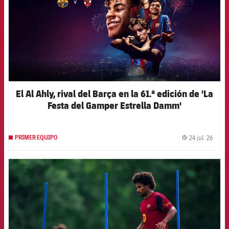
El Al Ahly, rival del Barça en la 61.ª edición de 'La
Festa del Gamper Estrella Damm'
24 jul. 26
PRIMER EQUIPO
label.
FCB Barcelona badge