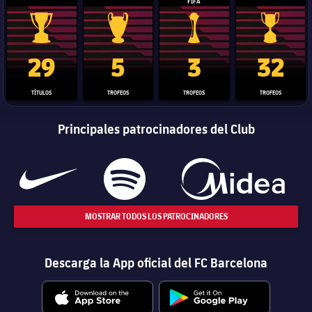
FIFA
Trofeo de La Liga
Trofeo de la Liga de Campeones
Trofeo del Mundial de Clube
Copa del 
29
5
3
32
TÍTULOS
TROFEOS
TROFEOS
TROFEOS
Principales patrocinadores del Club
MOSTRAR TODOS LOS PATROCINADORES
Descarga la App oficial del FC Barcelona