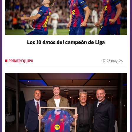
Los 10 datos del campeón de Liga
26 may. 26
PRIMER EQUIPO
label.
FCB Barcelona badge