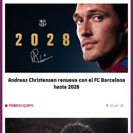
FCB Barcelona badge
Andreas Christensen renueva con el FC Barcelona
hasta 2028
01 jul. 26
PRIMER EQUIPO
label.
FCB Barcelona badge