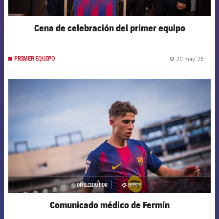
Cena de celebración del primer equipo
20 may. 26
PRIMER EQUIPO
label.
FCB Barcelona badge
OFRECIDO POR
asistencia
Comunicado médico de Fermín