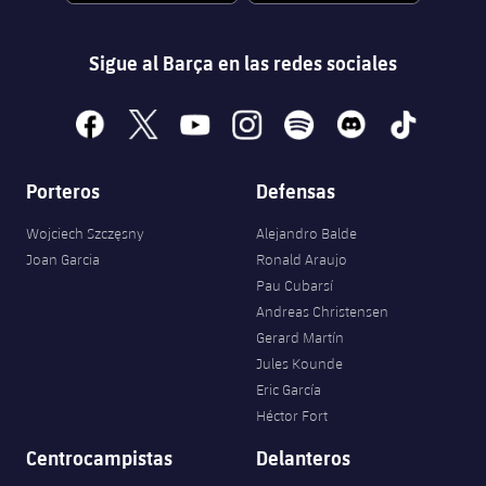
Sigue al Barça en las redes sociales
facebook
x
youtube
instagram
spotify
discord
tiktok
Porteros
Defensas
Wojciech Szczęsny
Alejandro Balde
Joan Garcia
Ronald Araujo
Pau Cubarsí
Andreas Christensen
Gerard Martín
Jules Kounde
Eric García
Héctor Fort
Centrocampistas
Delanteros