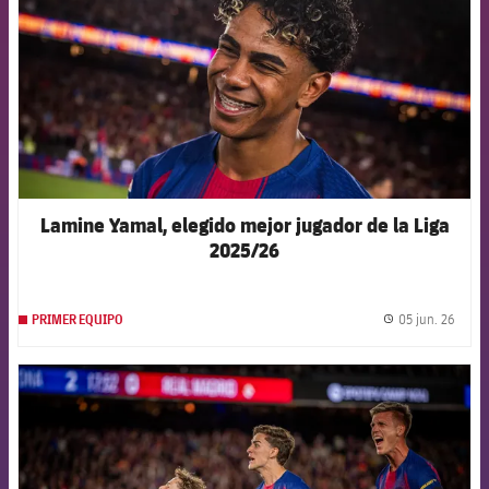
Lamine Yamal, elegido mejor jugador de la Liga
2025/26
05 jun. 26
PRIMER EQUIPO
label.
FCB Barcelona badge