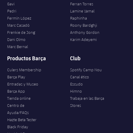
Gavi
Ferran Torres
Pedri
Lamine Yamal
Fermín López
Raphinha
Marc Casadó
Roony Bardghji
Frenkie de Jong
Anthony Gordon
Dani Olmo
Karim Adeyemi
Marc Bernal
Productos Barça
Club
Culers Membership
Spotify Camp Nou
Barça Play
Canal ético
Entradas y Museo
Escudo
Barça App
Himno
Tienda online
Trabaja en las Barça
Centro de
Stores
Ayuda/FAQs
Hazte Beta Tester
Black Friday