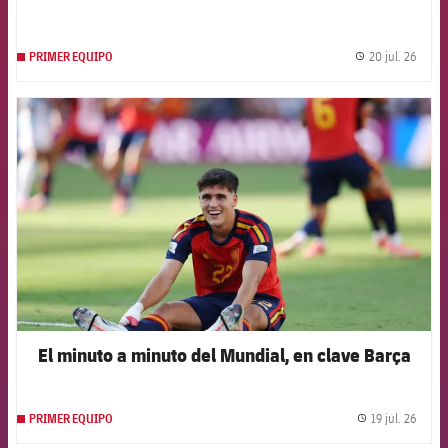
20 jul. 26
PRIMER EQUIPO
label.
FCB Barcelona badge
El minuto a minuto del Mundial, en clave Barça
19 jul. 26
PRIMER EQUIPO
label.