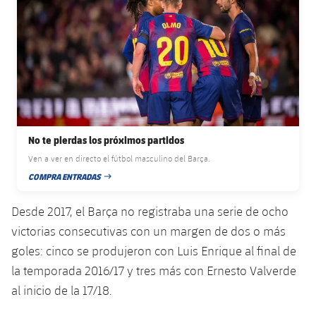
plusicon
más
Servicios Médicos
Acreditaciones
Fotos
Fotos
Infantil A
Entradas
SUB8 B
Calendario
Campus Verano
Actualidad
Accesibilidad
Historia
Instalaciones
Infantil B
Resultados
Resultados
Juvenil
PLUSICON
MÁS
Palmarés
Clasificaciones
Jugadores
Cadete
Primer equipo
plusicon
más
Jugadors
Clasificaciones
No te pierdas los próximos partidos
Infantil
Actualidad
Barça Atlètic
plusicon
más
Ven a ver en directo el fútbol masculino del Barça.
Fotos
Alevín
COMPRA ENTRADAS
Calendario
FECHA DE PUBLICACIÓN
Actualidad
Base
plusicon
más
Palmarés
Desde 2017, el Barça no registraba una serie de ocho
Entradas
Calendario
Campus Verano
Actualidad
victorias consecutivas con un margen de dos o más
Historia
goles: cinco se produjeron con Luis Enrique al final de
Resultados
Resultados
Barça C
la temporada 2016/17 y tres más con Ernesto Valverde
PLUSICON
MÁS
Clasificaciones
al inicio de la 17/18.
Jugadores
Junior
Información general
plusicon
más