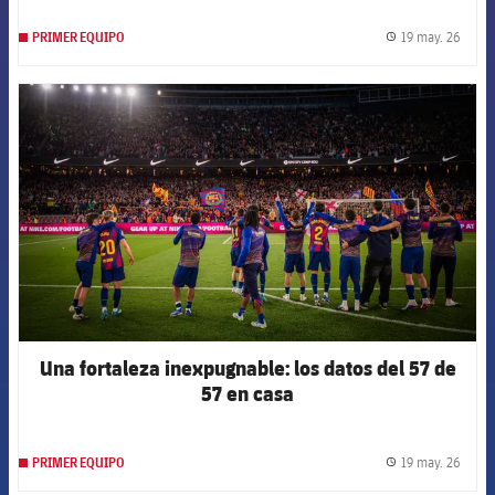
19 may. 26
PRIMER EQUIPO
label.
FCB Barcelona badge
Una fortaleza inexpugnable: los datos del 57 de
57 en casa
19 may. 26
PRIMER EQUIPO
label.