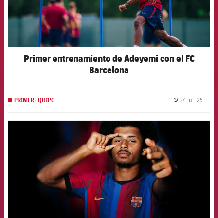
Primer entrenamiento de Adeyemi con el FC
Barcelona
24 jul. 26
PRIMER EQUIPO
label.
FCB Barcelona badge