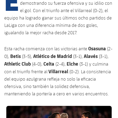
Calendario
Campus Verano
Base
demostrando su fuerza ofensiva y su idilio con
el gol. Con el triunfo ante el Villarreal (0-2), el
SUB13
SUB13 B
Entradas
Barça Atlètic
plusicon
más
equipo ha logrado ganar sus últimos ocho partidos de
PLUSICON
MÁS
SUB12
LaLiga con una diferencia mínima de dos goles,
SUB12 C
Gameday Shows
Junior
Primer Equipo
Instalaciones
plusicon
más
igualando la mejor racha desde 2017.
SUB11 A
SUB11 C
Resultados
Cadete A
Actualidad
Barça Atlètic
Spotify Camp Nou
plusicon
más
Osasuna
Esta racha comienza con las victorias ante
(2-
SUB11 B
Clasificación
Cadete B
Betis
Atlético de Madrid
Alavés
0),
(3-5),
(3-1),
(3-1),
Calendario
Actualidad
Palau Blaugrana
Base
plusicon
más
SUB10 A
Athletic Club
Celta
Elche
(4-0),
(2-4),
(3-1) y culmina
Jugadores
Infantil A
Entradas
Villarreal
con el triunfo frente al
(0-2). La consistencia
Calendario
Estadi Johan Cruyff
Actualidad
SUB10 B
PLUSICON
MÁS
del equipo azulgrana refleja no solo la eficacia
Fotos
Infantil B
Resultados
Resultados
ofensiva, sino también la solidez defensiva,
Juvenil
Barça Cafe
Primer equipo
SUB9 A
plusicon
más
plusicon
más
Historia
manteniendo la portería a cero en varios encuentros.
Mini
Clasificaciones
Clasificaciones
Cadete A
Ciutat Esportiva
Actualidad
SUB9 B
Barça Atlètic
plusicon
más
Servicios
Palmarés
FC Barcelona club badge
plusicon
más
Jugadores
Jugadores
Cadete B
Calendario
SUB8 A
La Masia
Actualidad
Base