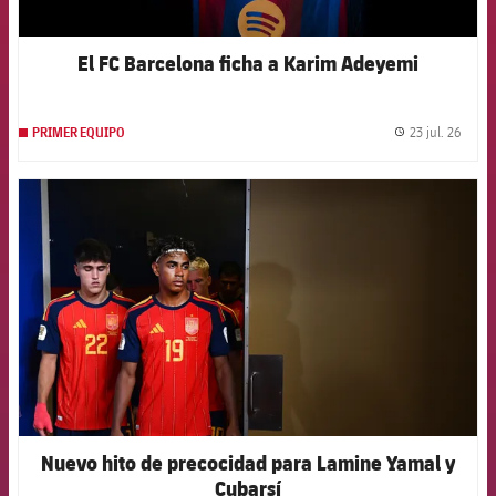
El FC Barcelona ficha a Karim Adeyemi
23 jul. 26
PRIMER EQUIPO
label.
FCB Barcelona badge
Nuevo hito de precocidad para Lamine Yamal y
Cubarsí