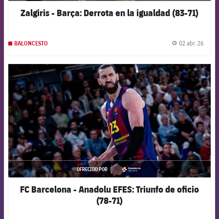
Zalgiris - Barça: Derrota en la igualdad (83-71)
02 abr. 26
BALONCESTO
label.
FCB Barcelona badge
OFRECIDO POR
asistencia
FC Barcelona - Anadolu EFES: Triunfo de oficio
(78-71)