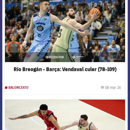
OFRECIDO POR
asistencia
Río Breogán - Barça: Vendaval culer (78-109)
08 mar. 26
BALONCESTO
label.
FCB Barcelona badge