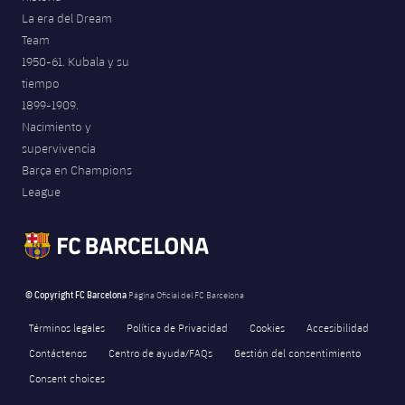
La era del Dream
Team
1950-61. Kubala y su
tiempo
1899-1909.
Nacimiento y
supervivencia
Barça en Champions
League
© Copyright FC Barcelona
Página Oficial del FC Barcelona
Términos legales
Política de Privacidad
Cookies
Accesibilidad
Contáctenos
Centro de ayuda/FAQs
Gestión del consentimiento
Consent choices