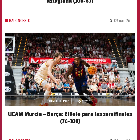
azulgrana (100-67)
09 jun. 26
BALONCESTO
label.
FCB Barcelona badge
OFRECIDO POR
asistencia
UCAM Murcia – Barça: Billete para las semifinales
(76-100)