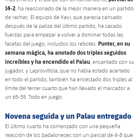
Jugadores
14-2
Noticias
, ha reaccionado de la mejor manera en un partido
Apúntate a las amateurs
plusicon
más
de rachas. El equipo de Xavi, que parecía cansado
Calendario
Voleibol masculino
Apúntate a las amateurs
después de la paliza del último partido, ha sacado
PLUSICON
MÁS
fuerzas para empezar a volver a dominar todas las
Resultados
Voleibol femenino
Carnet de las Secciones Amateurs
League of Legends
Punter, en su
facetas del juego, incluidos los rebotes.
semana mágica, ha anotado dos triples seguidos
Clasificaciones
VALORANT Rising
increíbles y ha encendido el Palau
, encantado con su
Fotos
jugador, y Laprovittola, que no había estado acertado
VALORANT Game Changers
en todo el partido, también ha encestado dos triples al
límite del tercer cuarto que han llevado el marcador a
eFootball
un 65-55. Todo en juego.
Novena seguida y un Palau entregado
El último cuarto ha comenzado con una pequeña
reacción de los badaloneses con un parcial de 4-8 que