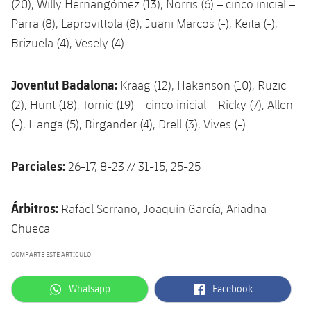
(20), Willy Hernangómez (13), Norris (6) – cinco inicial –
Parra (8), Laprovittola (8), Juani Marcos (-), Keita (-),
Brizuela (4), Vesely (4)
Joventut Badalona:
Kraag (12), Hakanson (10), Ruzic
(2), Hunt (18), Tomic (19) – cinco inicial – Ricky (7), Allen
(-), Hanga (5), Birgander (4), Drell (3), Vives (-)
Parciales:
26-17, 8-23 // 31-15, 25-25
Árbitros:
Rafael Serrano, Joaquín García, Ariadna
Chueca
COMPARTE ESTE ARTÍCULO
label.aria.whatsapp
label.aria.facebook
Whatsapp
Facebook