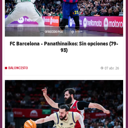
OFRECIDO POR
asistencia
FC Barcelona - Panathinaikos: Sin opciones (79-
93)
07 abr. 26
BALONCESTO
label.
FCB Barcelona badge