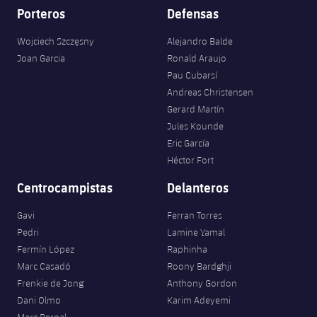
Porteros
Defensas
Wojciech Szczęsny
Alejandro Balde
Joan Garcia
Ronald Araujo
Pau Cubarsí
Andreas Christensen
Gerard Martín
Jules Kounde
Eric García
Héctor Fort
Centrocampistas
Delanteros
Gavi
Ferran Torres
Pedri
Lamine Yamal
Fermín López
Raphinha
Marc Casadó
Roony Bardghji
Frenkie de Jong
Anthony Gordon
Dani Olmo
Karim Adeyemi
Marc Bernal