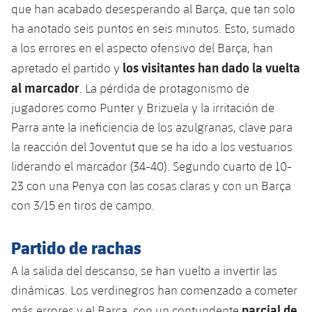
Jugadores
que han acabado desesperando al Barça, que tan solo
Clasificaciones
Juvenil
Noticias
Atletismo
ha anotado seis puntos en seis minutos. Esto, sumado
plusicon
más
Fotos
a los errores en el aspecto ofensivo del Barça, han
Infantil
Actualidad
Baloncesto en silla de ruedas
los visitantes han dado la vuelta
apretado el partido y
plusicon
más
Historia
Alevín
al marcador
. La pérdida de protagonismo de
Masculino
Actualidad
Hockey sobre hielo
jugadores como Punter y Brizuela y la irritación de
plusicon
más
Palmarés
Parra ante la ineficiencia de los azulgranas, clave para
Femenino
Jugadores
Actualidad
Hockey hierba
la reacción del Joventut que se ha ido a los vestuarios
plusicon
más
Agenda
liderando el marcador (34-40). Segundo cuarto de 10-
Calendario
Jugadores
Noticias
Patinaje artístico
23 con una Penya con las cosas claras y con un Barça
plusicon
más
Resultados
con 3/15 en tiros de campo.
Calendario
Hockey Hierba Masculino
Escuela de Patinaje
Actualidad
Clasificaciones
Resultados
Partido de rachas
Hockey Hierba Femenino
Plantilla
Rugby
plusicon
más
A la salida del descanso, se han vuelto a invertir las
Clasificaciones
Agenda
dinámicas. Los verdinegros han comenzado a cometer
Actualidad
Voleibol
plusicon
más
parcial de
más errores y el Barça, con un contundente