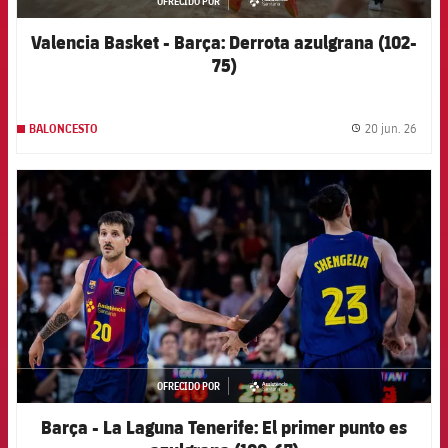
OFRECIDO POR
asistencia
Valencia Basket - Barça: Derrota azulgrana (102-
75)
20 jun. 26
BALONCESTO
label.
FCB Barcelona badge
OFRECIDO POR
asistencia
Barça - La Laguna Tenerife: El primer punto es