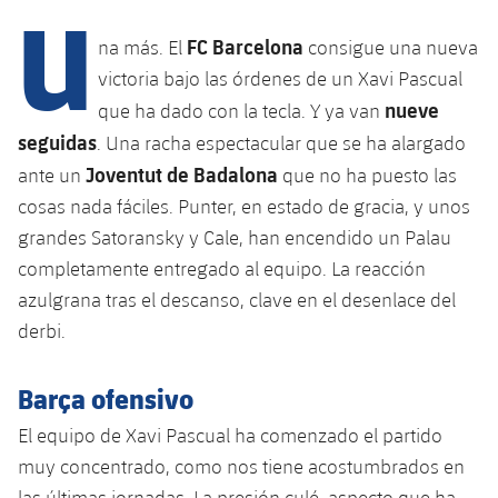
U
Calendario
Campus Verano
Base
SUB13
FC Barcelona
na más. El
consigue una nueva
SUB13 B
Entradas
Barça Atlètic
plusicon
más
victoria bajo las órdenes de un Xavi Pascual
PLUSICON
MÁS
SUB12
SUB12 C
nueve
que ha dado con la tecla. Y ya van
Gameday Shows
Junior
Primer Equipo
Instalaciones
plusicon
más
seguidas
. Una racha espectacular que se ha alargado
SUB11 A
SUB11 C
Resultados
Joventut de Badalona
ante un
que no ha puesto las
Cadete A
Actualidad
Barça Atlètic
Spotify Camp Nou
plusicon
más
cosas nada fáciles. Punter, en estado de gracia, y unos
SUB11 B
Clasificación
Cadete B
grandes Satoransky y Cale, han encendido un Palau
Calendario
Actualidad
Palau Blaugrana
Base
plusicon
más
SUB10 A
completamente entregado al equipo. La reacción
Jugadores
Infantil A
Entradas
azulgrana tras el descanso, clave en el desenlace del
Calendario
Estadi Johan Cruyff
Actualidad
SUB10 B
PLUSICON
MÁS
derbi.
Fotos
Infantil B
Resultados
Resultados
Juvenil
Barça Cafe
Primer equipo
SUB9 A
plusicon
más
Barça ofensivo
plusicon
más
Historia
Mini
Clasificaciones
Clasificaciones
Cadete A
Ciutat Esportiva
Actualidad
SUB9 B
Barça Atlètic
El equipo de Xavi Pascual ha comenzado el partido
plusicon
más
Servicios
Palmarés
plusicon
más
Jugadores
muy concentrado, como nos tiene acostumbrados en
Jugadores
Cadete B
Calendario
SUB8 A
La Masia
Actualidad
Base
las últimas jornadas. La presión culé, aspecto que ha