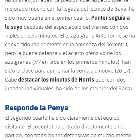
plusicon
más
Servicios Médicos
Acreditaciones
Fotos
Fotos
mejorado mucho con la llegada del técnico de Gavà, ha
Infantil A
Entradas
SUB8 B
Calendario
Campus Verano
Actualidad
Punter seguía a
sido muy buena en el primer cuarto.
Accesibilidad
Historia
Instalaciones
Infantil B
lo suyo
después del espectáculo del viernes con dos
Resultados
Resultados
Juvenil
triples en seis minutos. El exazulgrana Ante Tomic se ha
PLUSICON
MÁS
Palmarés
Clasificaciones
convertido rápidamente en la amenaza del Joventut,
Jugadores
Cadete
Primer equipo
plusicon
más
pero la buena defensa y el acierto ofensivo de los
Jugadors
Clasificaciones
azulgranas (7/7 en tiros en los primeros minutos), han
Infantil
Actualidad
Barça Atlètic
plusicon
más
sido la clave para aumentar la ventaja a nueve (26-17).
Fotos
Alevín
destacar los minutos de Norris
Cabe
que, con dos
Calendario
Actualidad
Base
plusicon
más
jugadas individuales, ha sido de los mejores del Barça.
Palmarés
Entradas
Calendario
Campus Verano
Actualidad
Responde la Penya
Historia
Resultados
Resultados
Barça C
El segundo cuarto ha sido claramente del equipo
PLUSICON
MÁS
visitante. El Joventut ha entrado directamente en el
Clasificaciones
Jugadores
Junior
Información general
partido, con transiciones defensivas de mucho mérito
plusicon
más