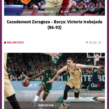
OFRECIDO POR
asistencia
Casademont Zaragoza - Barça: Victoria trabajada
(86-92)
05 abr. 26
BALONCESTO
label.
FCB Barcelona badge
OFRECIDO POR
asistencia