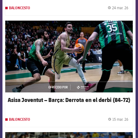
24 mar. 26
BALONCESTO
label.
FCB Barcelona badge
OFRECIDO POR
asistencia
Asisa Joventut – Barça: Derrota en el derbi (84-72)
15 mar. 26
BALONCESTO
label.
FCB Barcelona badge