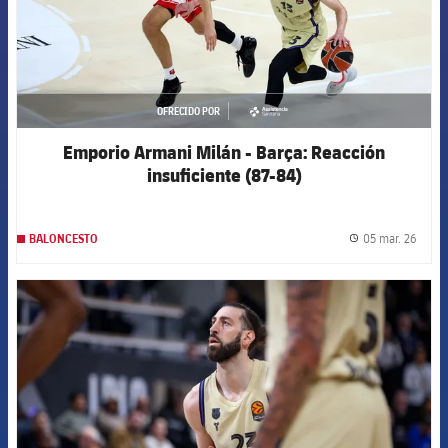
OFRECIDO POR
asistencia
Emporio Armani Milán - Barça: Reacción
insuficiente (87-84)
05 mar. 26
BALONCESTO
label.
FCB Barcelona badge