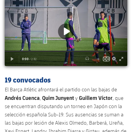
Jugadores
Noticias
Apúntate a las amateurs
plusicon
más
Calendario
Voleibol masculino
Apúntate a las amateurs
PLUSICON
MÁS
Resultados
Voleibol femenino
Carnet de las Secciones Amateurs
League of Legends
Clasificaciones
VALORANT Rising
Fotos
VALORANT Game Changers
19 convocados
eFootball
El Barça Atlètic afrontará el partido con las bajas de
Andrés Cuenca
Quim Junyent
Guillem Víctor
,
y
, que
se encuentran disputando un torneo en Japón con la
selección española Sub-19. Sus ausencias se suman a
las bajas por lesión de Alexis Olmedo, Barberá, Ureña,
Xavi Espart, Landry, Ibrahim Diarra y Gistau, además de