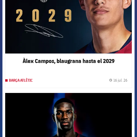
Àlex Campos, blaugrana hasta el 2029
16 jul. 26
BARÇA ATLÈTIC
label.
FCB Barcelona badge