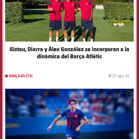
Gistau, Diarra y Álex González se incorporan a la
dinámica del Barça Atlètic
07 ago. 26
BARÇA ATLÈTIC
label.
FCB Barcelona badge