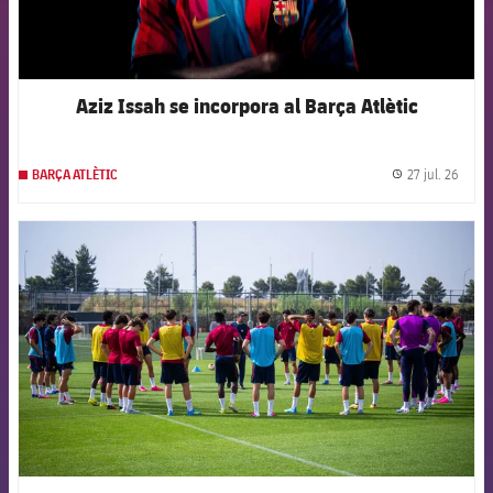
Aziz Issah se incorpora al Barça Atlètic
27 jul. 26
BARÇA ATLÈTIC
label.
FCB Barcelona badge