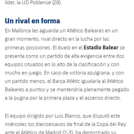
plusicon
más
líder, la UD Poblense (28).
Servicios Médicos
Acreditaciones
Fotos
Fotos
Infantil A
Entradas
SUB8 B
Calendario
Campus Verano
Actualidad
Un rival en forma
Accesibilidad
Historia
Instalaciones
Infantil B
Resultados
Resultados
Juvenil
En Mallorca les aguarda un Atlético Baleares en un
PLUSICON
MÁS
Palmarés
gran momento, rival directo en la lucha por las
Clasificaciones
Jugadores
Cadete
Primer equipo
Estadio Balear
primeras posiciones. El duelo en el
se
plusicon
más
presenta como un partido de alta exigencia entre dos
Jugadors
Clasificaciones
Infantil
Actualidad
Barça Atlètic
equipos situados en lo alto de la clasificación y con
plusicon
más
Fotos
mucho en juego. En caso de victoria azulgrana, y con
Alevín
Calendario
Actualidad
Base
un partido menos, el Barça Atlètic igualaría al Atlético
plusicon
más
Palmarés
Baleares a puntos y se mantendría plenamente pegado
Entradas
Calendario
Campus Verano
Actualidad
a la pugna por la primera plaza y el ascenso directo.
Historia
Resultados
Resultados
Barça C
El equipo dirigido por Luis Blanco, que disputó este
PLUSICON
MÁS
Clasificaciones
miércoles los dieciseisavos de final de la Copa del Rey
Jugadores
Junior
Información general
plusicon
más
ante el Atlético de Madrid (2-3), ha demostrado su