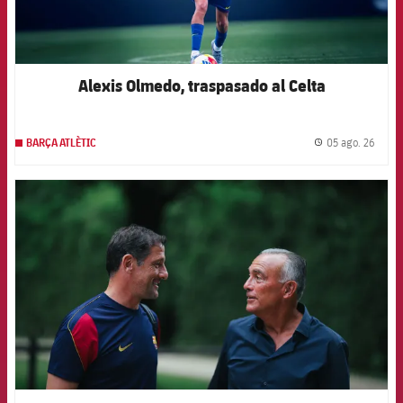
Alexis Olmedo, traspasado al Celta
05 ago. 26
BARÇA ATLÈTIC
label.
FCB Barcelona badge