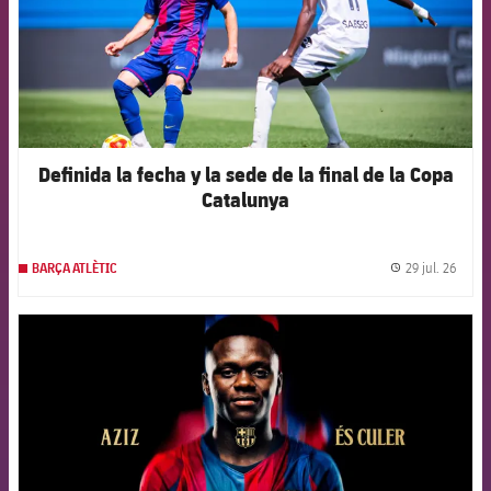
Definida la fecha y la sede de la final de la Copa
Catalunya
29 jul. 26
BARÇA ATLÈTIC
label.
FCB Barcelona badge