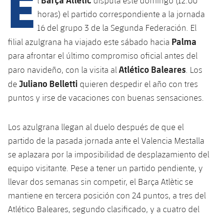
E
l
disputa este domingo (12:00
Calendario
Campus Verano
Base
horas) el partido correspondiente a la jornada
SUB13
SUB13 B
Entradas
16 del grupo 3 de la Segunda Federación. El
Barça Atlètic
plusicon
más
PLUSICON
MÁS
Palma
filial azulgrana ha viajado este sábado hacia
SUB12
SUB12 C
Gameday Shows
Junior
para afrontar el último compromiso oficial antes del
Primer Equipo
Instalaciones
plusicon
más
SUB11 A
Atlético Baleares
paro navideño, con la visita al
. Los
SUB11 C
Resultados
Cadete A
Actualidad
Juliano Belletti
Barça Atlètic
Spotify Camp Nou
de
quieren despedir el año con tres
plusicon
más
SUB11 B
puntos y irse de vacaciones con buenas sensaciones.
Clasificación
Cadete B
Calendario
Actualidad
Palau Blaugrana
Base
plusicon
más
SUB10 A
Jugadores
Infantil A
Los azulgrana llegan al duelo después de que el
Entradas
Calendario
Estadi Johan Cruyff
Actualidad
partido de la pasada jornada ante el Valencia Mestalla
SUB10 B
PLUSICON
MÁS
Fotos
Infantil B
se aplazara por la imposibilidad de desplazamiento del
Resultados
Resultados
Juvenil
Barça Cafe
Primer equipo
SUB9 A
plusicon
más
equipo visitante. Pese a tener un partido pendiente, y
plusicon
más
Historia
Mini
Clasificaciones
llevar dos semanas sin competir, el Barça Atlètic se
Clasificaciones
Cadete A
Ciutat Esportiva
Actualidad
SUB9 B
Barça Atlètic
plusicon
más
mantiene en tercera posición con 24 puntos, a tres del
Servicios
Palmarés
plusicon
más
Jugadores
Jugadores
Atlético Baleares, segundo clasificado, y a cuatro del
Cadete B
Calendario
SUB8 A
La Masia
Actualidad
Base