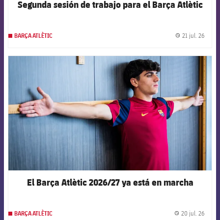
Segunda sesión de trabajo para el Barça Atlètic
21 jul. 26
BARÇA ATLÈTIC
label.
FCB Barcelona badge
El Barça Atlètic 2026/27 ya está en marcha
20 jul. 26
BARÇA ATLÈTIC
label.