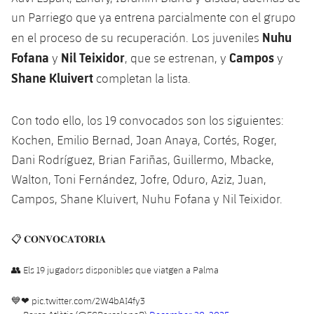
un Parriego que ya entrena parcialmente con el grupo
Nuhu
en el proceso de su recuperación. Los juveniles
Fofana
Nil Teixidor
Campos
y
, que se estrenan, y
y
Shane Kluivert
completan la lista.
Con todo ello, los 19 convocados son los siguientes:
Kochen, Emilio Bernad, Joan Anaya, Cortés, Roger,
Dani Rodríguez, Brian Fariñas, Guillermo, Mbacke,
Walton, Toni Fernández, Jofre, Oduro, Aziz, Juan,
Campos, Shane Kluivert, Nuhu Fofana y Nil Teixidor.
📋 𝐂𝐎𝐍𝐕𝐎𝐂𝐀𝐓𝐎̀𝐑𝐈𝐀
👥 Els 19 jugadors disponibles que viatgen a Palma
💙❤
pic.twitter.com/2W4bAI4fy3