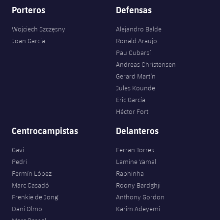
Porteros
Defensas
Wojciech Szczęsny
Alejandro Balde
Joan Garcia
Ronald Araujo
Pau Cubarsí
Andreas Christensen
Gerard Martín
Jules Kounde
Eric García
Héctor Fort
Centrocampistas
Delanteros
Gavi
Ferran Torres
Pedri
Lamine Yamal
Fermín López
Raphinha
Marc Casadó
Roony Bardghji
Frenkie de Jong
Anthony Gordon
Dani Olmo
Karim Adeyemi