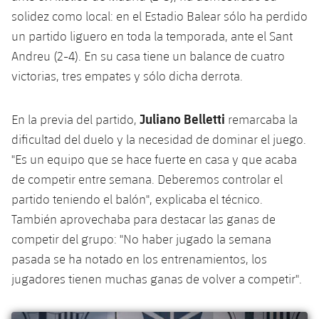
Jugadores
Clasificaciones
solidez como local: en el Estadio Balear sólo ha perdido
Juvenil
Noticias
Atletismo
plusicon
más
un partido liguero en toda la temporada, ante el Sant
Fotos
Infantil
Andreu (2-4). En su casa tiene un balance de cuatro
Actualidad
Baloncesto en silla de ruedas
plusicon
más
victorias, tres empates y sólo dicha derrota.
Historia
Alevín
Masculino
Actualidad
Hockey sobre hielo
plusicon
más
Palmarés
Juliano Belletti
En la previa del partido,
remarcaba la
Femenino
Jugadores
dificultad del duelo y la necesidad de dominar el juego.
Actualidad
Hockey hierba
plusicon
más
"Es un equipo que se hace fuerte en casa y que acaba
Agenda
Calendario
Jugadores
de competir entre semana. Deberemos controlar el
Noticias
Patinaje artístico
plusicon
más
partido teniendo el balón", explicaba el técnico.
Resultados
Calendario
Hockey Hierba Masculino
También aprovechaba para destacar las ganas de
Escuela de Patinaje
Actualidad
competir del grupo: "No haber jugado la semana
Clasificaciones
Resultados
Hockey Hierba Femenino
Plantilla
pasada se ha notado en los entrenamientos, los
Rugby
plusicon
más
jugadores tienen muchas ganas de volver a competir".
Clasificaciones
Agenda
Actualidad
Voleibol
plusicon
más