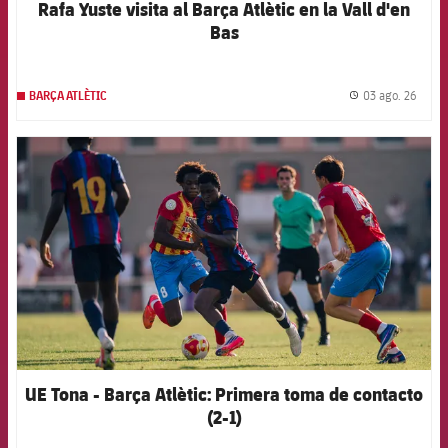
Rafa Yuste visita al Barça Atlètic en la Vall d'en
Bas
03 ago. 26
BARÇA ATLÈTIC
label.
FCB Barcelona badge
UE Tona - Barça Atlètic: Primera toma de contacto
(2-1)