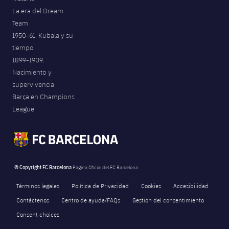
La era del Dream
Team
1950-61. Kubala y su
tiempo
1899-1909.
Nacimiento y
supervivencia
Barça en Champions
League
© Copyright FC Barcelona
Página Oficial del FC Barcelona
Términos legales
Política de Privacidad
Cookies
Accesibilidad
Contáctenos
Centro de ayuda/FAQs
Gestión del consentimiento
Consent choices