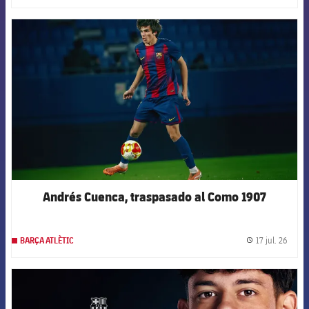
FCB Barcelona badge
Andrés Cuenca, traspasado al Como 1907
17 jul. 26
BARÇA ATLÈTIC
label.
FCB Barcelona badge