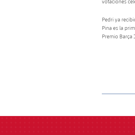
votaciones cel
Pedri ya recib
Pina es la pri
Premio Barça J
label.aria.barcelon