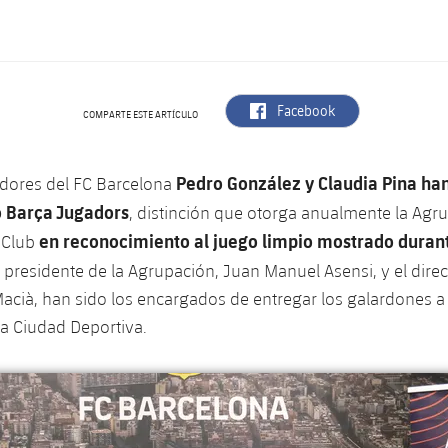
label.aria.facebook
Facebook
COMPARTE ESTE ARTÍCULO
Pedro González y Claudia Pina han
dores del FC Barcelona
 Barça Jugadors
, distinción que otorga anualmente la Agr
en reconocimiento al juego limpio mostrado durant
 Club
El presidente de la Agrupación, Juan Manuel Asensi, y el direc
acià, han sido los encargados de entregar los galardones a
la Ciudad Deportiva.