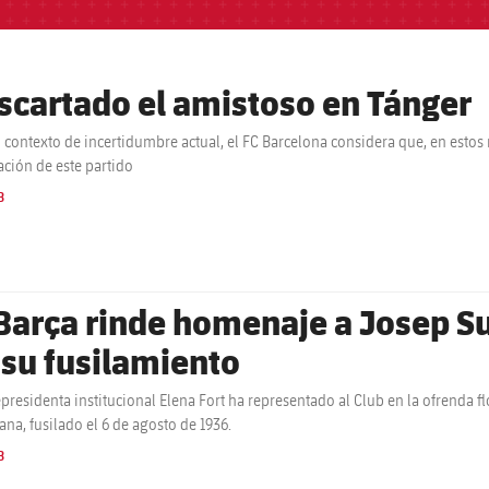
scartado el amistoso en Tánger
l contexto de incertidumbre actual, el FC Barcelona considera que, en esto
ación de este partido
B
 Barça rinde homenaje a Josep Su
 su fusilamiento
epresidenta institucional Elena Fort ha representado al Club en la ofrenda 
ana, fusilado el 6 de agosto de 1936.
B