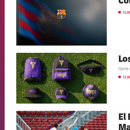
CLU
Lo
FCB Barcelona badge
Hazte 
CLU
El
FCB Barcelona badge
Ma