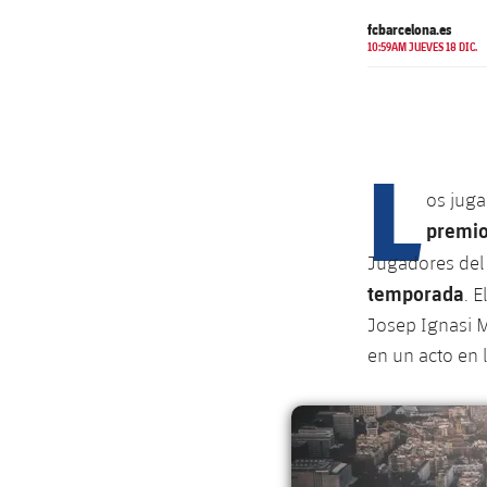
fcbarcelona.es
10:59AM JUEVES 18 DIC.
L
os juga
premio
Jugadores del
temporada
. 
Josep Ignasi M
en un acto en 