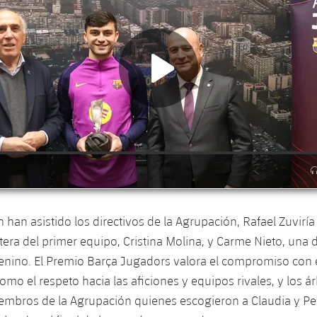
n han asistido los directivos de la Agrupación, Rafael Zuviría
tera del primer equipo, Cristina Molina, y Carme Nieto, una 
nino. El Premio Barça Jugadors valora el compromiso con e
omo el respeto hacia las aficiones y equipos rivales, y los á
embros de la Agrupación quienes escogieron a Claudia y Pe