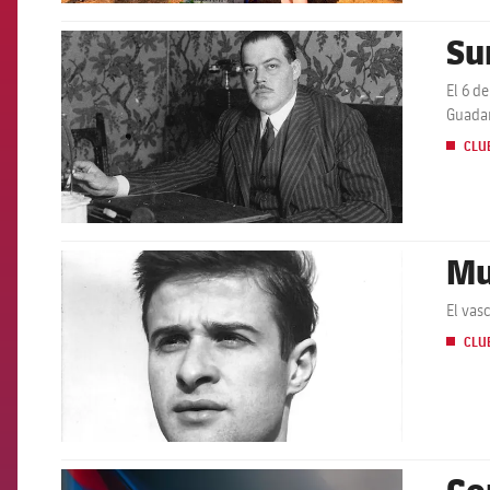
Su
FCB Barcelona badge
El 6 d
Guada
CLU
Mu
FCB Barcelona badge
El vas
CLU
Co
FCB Barcelona badge