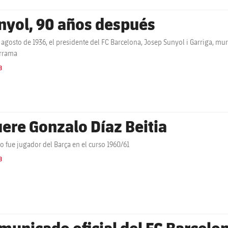
nyol, 90 años después
e agosto de 1936, el presidente del FC Barcelona, Josep Sunyol i Garriga, muri
rrama
B
ere Gonzalo Díaz Beitia
co fue jugador del Barça en el curso 1960/61
B
municado oficial del FC Barcelo