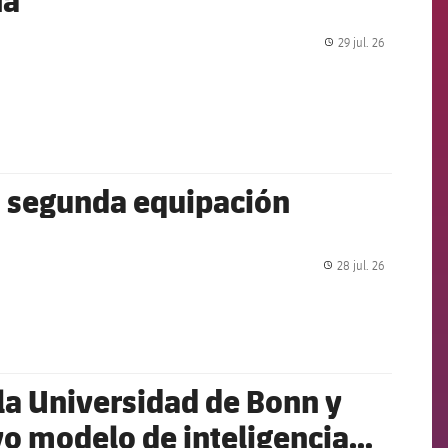
29 jul. 26
label.share.
a segunda equipación
28 jul. 26
label.share.
 la Universidad de Bonn y
o modelo de inteligencia