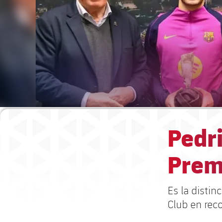
Pedri
Prem
Es la disti
Club en rec