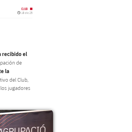
CLUB
Fecha de publicación
18 dic 25
 recibido el
upación de
e la
tivo del Club,
 los jugadores