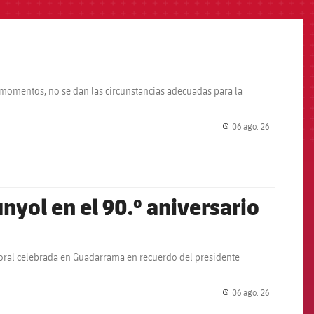
s momentos, no se dan las circunstancias adecuadas para la
06 ago. 26
label.share.
nyol en el 90.º aniversario
floral celebrada en Guadarrama en recuerdo del presidente
06 ago. 26
label.share.