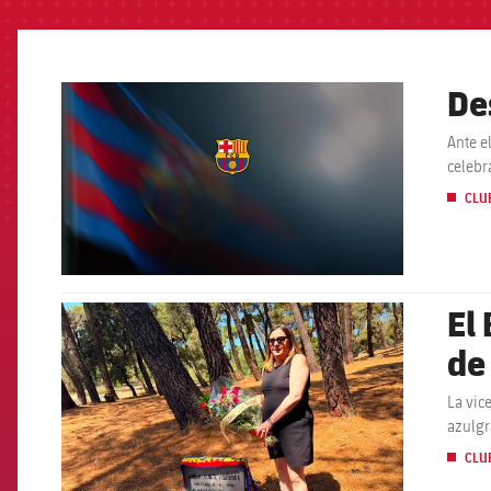
De
FCB Barcelona badge
Ante e
celebr
CLU
El
FCB Barcelona badge
de
La vic
azulgr
CLU