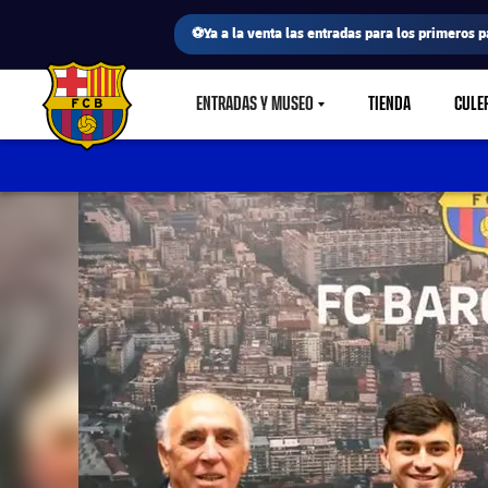
⚽Ya a la venta las entradas para los primeros p
ENTRADAS Y MUSEO
TIENDA
CULE
LABEL.SHARE.CARETDOWN
FC Barcelona club badge