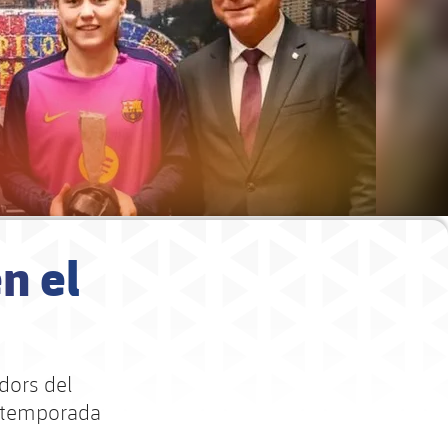
n el
dors del
a temporada