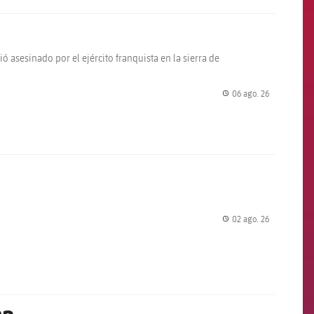
ó asesinado por el ejército franquista en la sierra de
06 ago. 26
label.share.
02 ago. 26
label.share.
na