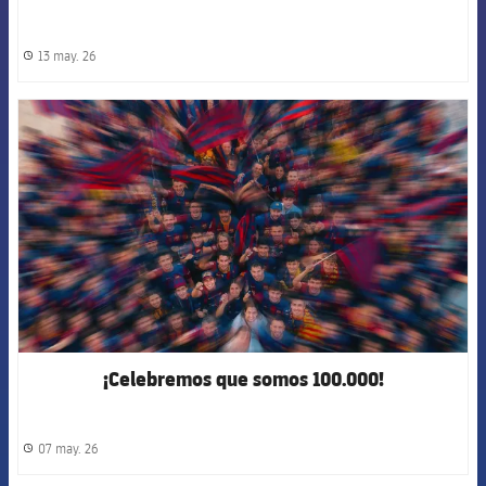
13 may. 26
label.share.clock
FCB Barcelona badge
¡Celebremos que somos 100.000!
07 may. 26
label.share.clock