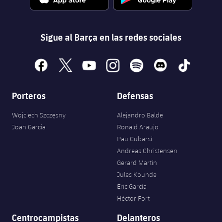
Sigue al Barça en las redes sociales
facebook
x
youtube
instagram
spotify
discord
tiktok
Porteros
Defensas
Wojciech Szczęsny
Alejandro Balde
Joan Garcia
Ronald Araujo
Pau Cubarsí
Andreas Christensen
Gerard Martín
Jules Kounde
Eric García
Héctor Fort
Centrocampistas
Delanteros