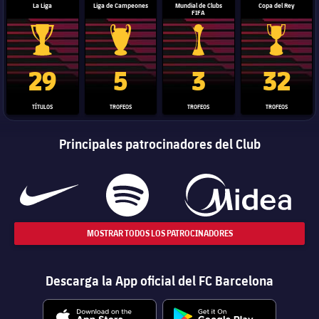
La Liga
Liga de Campeones
Mundial de Clubs
Copa del Rey
FIFA
Trofeo de La Liga
Trofeo de la Liga de Campeones
Trofeo del Mundial de Clube
Copa del 
29
5
3
32
TÍTULOS
TROFEOS
TROFEOS
TROFEOS
Principales patrocinadores del Club
MOSTRAR TODOS LOS PATROCINADORES
Descarga la App oficial del FC Barcelona