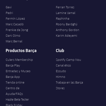
Gavi
Ferran Torres
Pedri
Lamine Yamal
Fermín López
Raphinha
Marc Casadó
Roony Bardghji
Frenkie de Jong
Anthony Gordon
Dani Olmo
Karim Adeyemi
Marc Bernal
Productos Barça
Club
Culers Membership
Spotify Camp Nou
Barça Play
Canal ético
Entradas y Museo
Escudo
Barça App
Himno
Tienda online
Trabaja en las Barça
Centro de
Stores
Ayuda/FAQs
Hazte Beta Tester
Black Friday