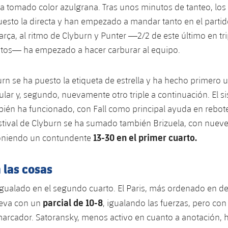
 tomado color azulgrana. Tras unos minutos de tanteo, los
esto la directa y han empezado a mandar tanto en el parti
arça, al ritmo de Clyburn y Punter —2/2 de este último en tri
tos— ha empezado a hacer carburar al equipo.
urn se ha puesto la etiqueta de estrella y ha hecho primero 
cular y, segundo, nuevamente otro triple a continuación. El s
ién ha funcionado, con Fall como principal ayuda en rebot
festival de Clyburn se ha sumado también Brizuela, con nuev
13-30 en el primer cuarto.
 poniendo un contundente
 las cosas
igualado en el segundo cuarto. El Paris, más ordenado en d
parcial de 10-8
ueva con un
, igualando las fuerzas, pero con
marcador. Satoransky, menos activo en cuanto a anotación, h