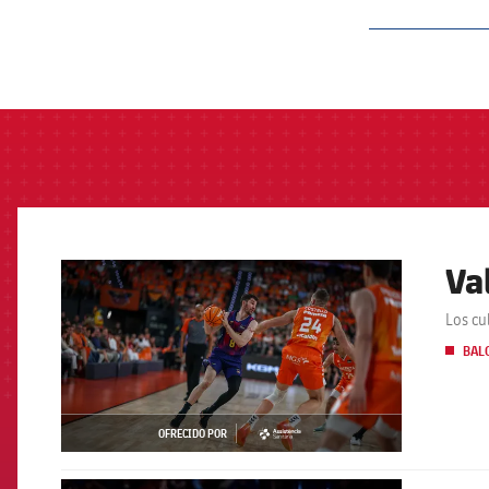
label.aria.barcelon
Va
FCB Barcelona badge
Los cu
BAL
OFRECIDO POR
asistencia