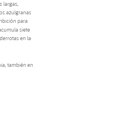
s largas,
dos azulgranas
mbición para
 acumula siete
 derrotas en la
nia, también en