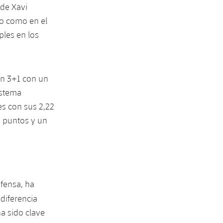
 de Xavi
do como en el
ples en los
un 3+1 con un
istema
es con sus 2,22
e puntos y un
efensa, ha
 diferencia
a sido clave