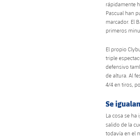
rápidamente ha
Pascual han pu
marcador. El B
primeros minu
El propio Clyb
triple especta
defensivo tamb
de altura. Al 
4/4 en tiros,
Se igualan
La cosa se ha 
salido de la c
todavía en el 