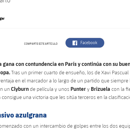
arto
ger
label.aria.facebook
Facebook
COMPARTE ESTE ARTÍCULO
a gana con contundencia en París y continúa con su buen
ropa.
Tras un primer cuarto de ensueño, los de Xavi Pascual
entaja en el marcador a lo largo de un partido que siempre
Clyburn
Punter
Brizuela
on un
de película y unos
y
con la fl
a consigue una victoria que les sitúa terceros en la clasifica
sivo azulgrana
comenzado con un intercambio de golpes entre los dos equi