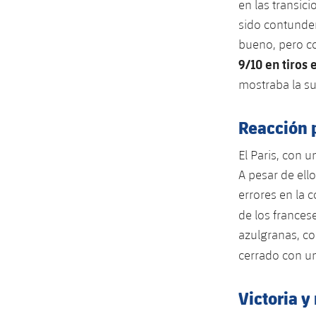
en las transic
sido contunden
bueno, pero co
9/10 en tiros 
mostraba la su
Reacción 
El Paris, con u
A pesar de ell
errores en la 
de los frances
azulgranas, co
cerrado con u
Victoria y