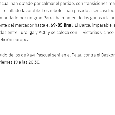
scual han optado por calmar el partido, con transiciones má
l resultado favorable. Los rebotes han pasado a ser casi to
omandado por un gran Parra, ha mantenido las ganas y la a
69-85 final
rente del marcador hasta el
. El Barça, imparable,
das entre Euroliga y ACB y se coloca con 11 victorias y cinco
tición europea.
tido de los de Xavi Pascual será en el Palau contra el Basko
viernes 19 a las 20:30.