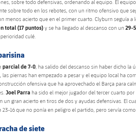
iones, sobre todo defensivas, ordenando al equipo. El equip
te sobre todo en los rebotes, con un ritmo ofensivo que se
n menos acierto que en el primer cuarto. Clyburn seguía a 
en total (17 puntos)
29-
y se ha llegado al descanso con un
perioridad culé.
parisina
parcial de 7-0
n
, ha salido del descanso sin haber dicho la ú
o, las piernas han empezado a pesar y el equipo local ha co
construcción ofensiva que ha aprovechado el Barça para calm
Joel Parra
es.
ha sido el mejor jugador del tercer cuarto por 
n un gran acierto en tiros de dos y ayudas defensivas. El cu
n 23-16
que no ponía en peligro el partido, pero servía com
 racha de siete