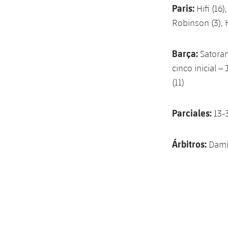
Paris:
Hifi (16)
Robinson (3), 
Barça:
Satorans
cinco inicial – 
(11)
Parciales:
13-3
Árbitros:
Damir