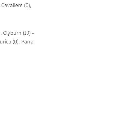
 Cavallere (0),
, Clyburn (19) -
turica (0), Parra