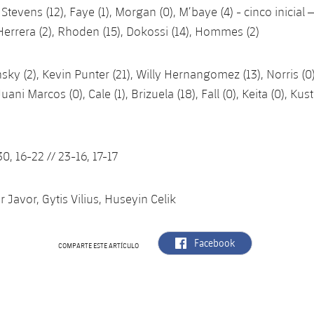
, Stevens (12), Faye (1), Morgan (0), M’baye (4) - cinco inicial –
Herrera (2), Rhoden (15), Dokossi (14), Hommes (2)
ky (2), Kevin Punter (21), Willy Hernangomez (13), Norris (0)
Juani Marcos (0), Cale (1), Brizuela (18), Fall (0), Keita (0), Kus
0, 16-22 // 23-16, 17-17
 Javor, Gytis Vilius, Huseyin Celik
label.aria.facebook
Facebook
COMPARTE ESTE ARTÍCULO