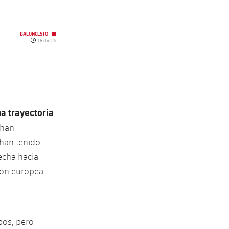
BALONCESTO
Fecha de publicación
16 dic 25
a trayectoria
 han
 han tenido
echa hacia
ción europea.
pos, pero