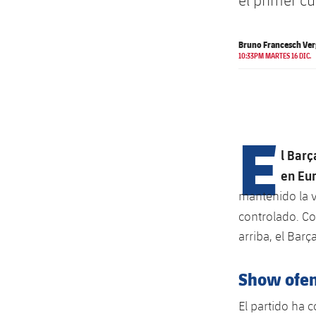
el primer cu
Bruno Francesch Ver
10:33PM MARTES 16 DIC.
E
l Barç
en Eu
mantenido la v
controlado. C
arriba, el Barç
Show ofen
El partido ha 