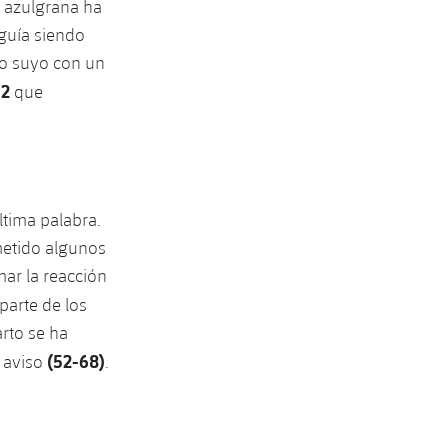
o azulgrana ha
guía siendo
lo suyo con un
52
que
ltima palabra.
metido algunos
ar la reacción
parte de los
arto se ha
(52-68)
o aviso
.