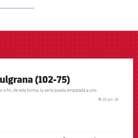
zulgrana (102-75)
o a fin, de esta forma, la serie queda empatada a uno
20 jun. 26
label.share.