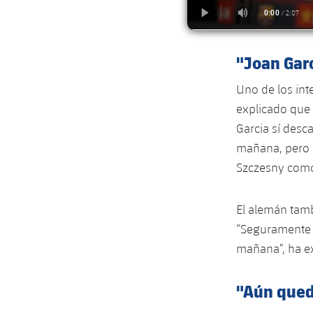
"Joan Gar
Uno de los int
explicado que
Garcia sí desc
mañana, pero 
Szczesny como 
El alemán tamb
“Seguramente 
mañana”, ha ex
"Aún qued