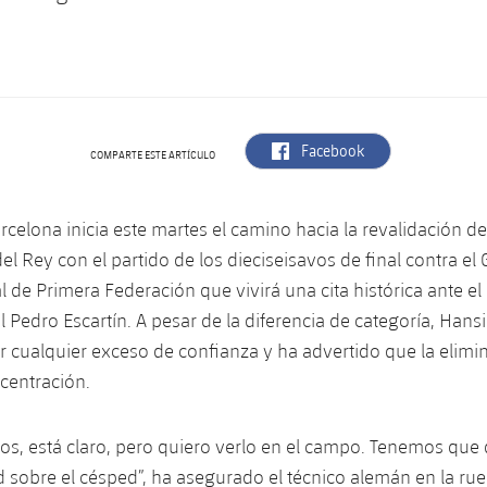
label.aria.facebook
Facebook
COMPARTE ESTE ARTÍCULO
rcelona inicia este martes el camino hacia la revalidación del
el Rey con el partido de los dieciseisavos de final contra el
al de Primera Federación que vivirá una cita histórica ante e
 Pedro Escartín. A pesar de la diferencia de categoría, Hansi
r cualquier exceso de confianza y ha advertido que la elimin
centración.
os, está claro, pero quiero verlo en el campo. Tenemos que
d sobre el césped”, ha asegurado el técnico alemán en la ru