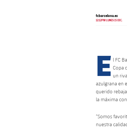
fcbarcelona.es
12:12PM LUNES 15 DIC.
E
l FC Ba
Copa d
un riv
azulgrana en el
querido rebaja
la máxima con
“Somos favorit
nuestra calida