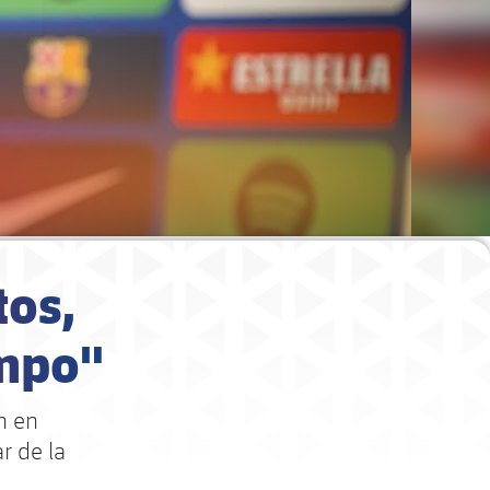
tos,
ampo"
n en
r de la