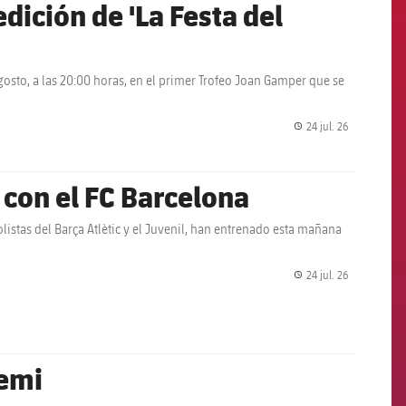
 edición de 'La Festa del
gosto, a las 20:00 horas, en el primer Trofeo Joan Gamper que se
24 jul. 26
label.share.
con el FC Barcelona
olistas del Barça Atlètic y el Juvenil, han entrenado esta mañana
24 jul. 26
label.share.
yemi