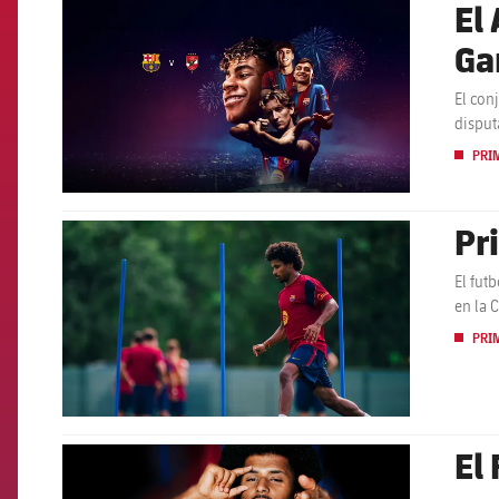
El 
FCB Barcelona badge
Ga
El con
disput
PRI
Pr
FCB Barcelona badge
El fut
en la 
PRI
El
FCB Barcelona badge