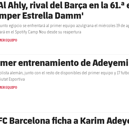
Al Ahly, rival del Barça en la 61.ª
mper Estrella Damm'
junto egipcio se enfrentará al primer equipo azulgrana el miércoles 19 de a
ará en el Spotify Camp Nou desde su reapertura
MER EQUIPO
imer entrenamiento de Adeyemi 
bolista alemán, junto con el resto de disponibles del primer equipo y 17 futb
Ciutat Esportiva
MER EQUIPO
 FC Barcelona ficha a Karim Ade