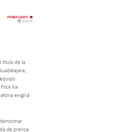
PRIMER EQUIPO
Fecha de publicación
15 dic 25
 título de la
 Guadalajara,
l equipo
 Flick ha
atoria exigirá
 demostrar
eda de prensa