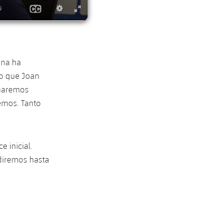
ana ha
do que Joan
 haremos
emos. Tanto
 inicial.
diremos hasta