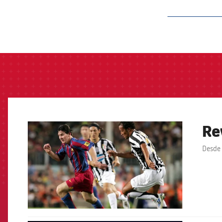
label.aria.barcelon
Re
FCB Barcelona badge
Desde 