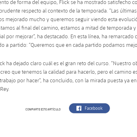
to de forma del equipo, Flick se ha mostrado satisfecho co
 prudente respecto al contexto de la temporada. “Las últimas
 mejorado mucho y queremos seguir viendo esta evolució
stamos al final del camino, estamos a mitad de temporada 
l por mejorar”, ha destacado. En esta línea, ha remarcado q
ido a partido: “Queremos que en cada partido podamos mejor
ck ha dejado claro cuál es el gran reto del curso. “Nuestro o
y creo que tenemos la calidad para hacerlo, pero el camino e
abajo por hacer”, ha concluido, con la mirada puesta ya en 
 Rey.
label.aria.facebook
Facebook
COMPARTE ESTE ARTÍCULO