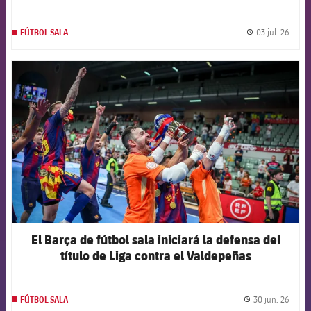
03 jul. 26
FÚTBOL SALA
label.
FCB Barcelona badge
El Barça de fútbol sala iniciará la defensa del
título de Liga contra el Valdepeñas
30 jun. 26
FÚTBOL SALA
label.