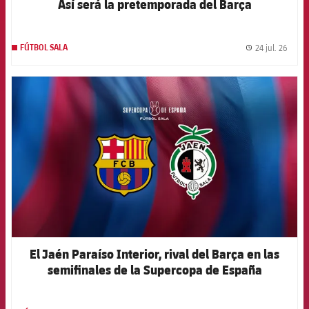
Así será la pretemporada del Barça
24 jul. 26
FÚTBOL SALA
label.
FCB Barcelona badge
El Jaén Paraíso Interior, rival del Barça en las
semifinales de la Supercopa de España