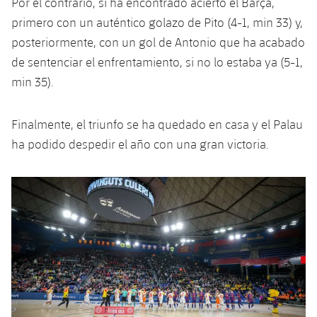
Por el contrario, sí ha encontrado acierto el Barça,
primero con un auténtico golazo de Pito (4-1, min 33) y,
posteriormente, con un gol de Antonio que ha acabado
de sentenciar el enfrentamiento, si no lo estaba ya (5-1,
min 35).
Finalmente, el triunfo se ha quedado en casa y el Palau
ha podido despedir el año con una gran victoria.
Anterior
label.aria.chevronleft
Siguiente
label.aria.