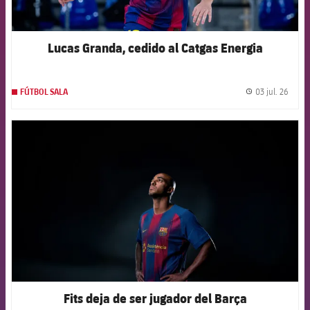
Lucas Granda, cedido al Catgas Energia
03 jul. 26
FÚTBOL SALA
label.
FCB Barcelona badge
Fits deja de ser jugador del Barça