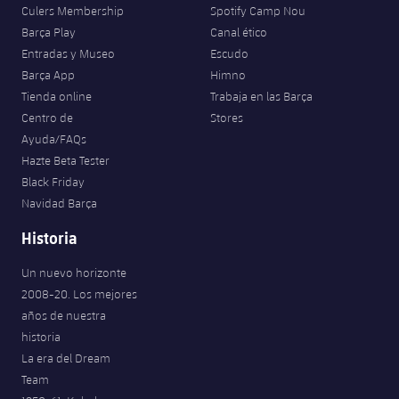
Culers Membership
Spotify Camp Nou
Barça Play
Canal ético
Entradas y Museo
Escudo
Barça App
Himno
Tienda online
Trabaja en las Barça
Centro de
Stores
Ayuda/FAQs
Hazte Beta Tester
Black Friday
Navidad Barça
Historia
Un nuevo horizonte
2008-20. Los mejores
años de nuestra
historia
La era del Dream
Team