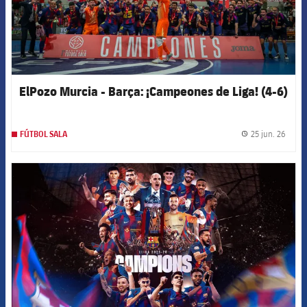
ElPozo Murcia - Barça: ¡Campeones de Liga! (4-6)
25 jun. 26
FÚTBOL SALA
label.
FCB Barcelona badge