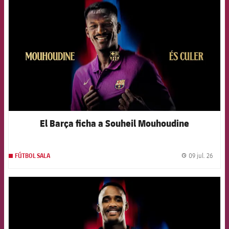
El Barça ficha a Souheil Mouhoudine
09 jul. 26
FÚTBOL SALA
label.
FCB Barcelona badge