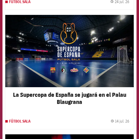
24 jul. 26
FÚTBOL SALA
label.
FCB Barcelona badge
La Supercopa de España se jugará en el Palau
Blaugrana
14 jul. 26
FÚTBOL SALA
label.
FCB Barcelona badge