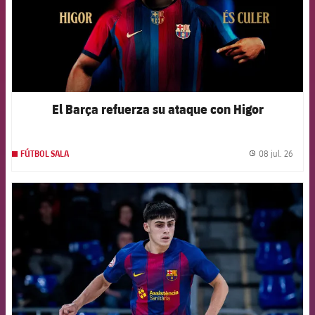
El Barça refuerza su ataque con Higor
08 jul. 26
FÚTBOL SALA
label.
FCB Barcelona badge