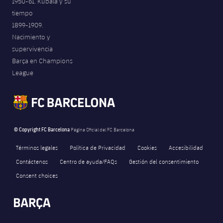
1950-61. Kubala y su
tiempo
1899-1909.
Nacimiento y
supervivencia
Barça en Champions
League
© Copyright FC Barcelona
Página Oficial del FC Barcelona
Términos legales
Política de Privacidad
Cookies
Accesibilidad
Contáctenos
Centro de ayuda/FAQs
Gestión del consentimiento
Consent choices
FORÇA BARÇA
470
label.aria.fire
Força Barça
label.aria.forcabarca