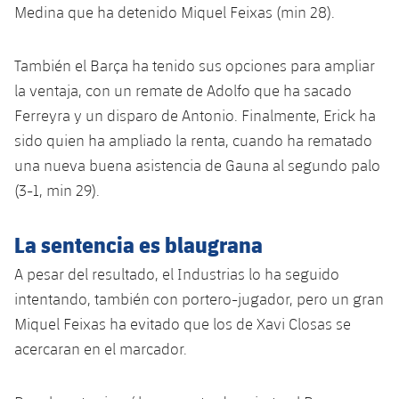
Medina que ha detenido Miquel Feixas (min 28).
Jugadores
Noticias
Apúntate a las amateurs
plusicon
más
Calendario
También el Barça ha tenido sus opciones para ampliar
Voleibol masculino
Apúntate a las amateurs
PLUSICON
MÁS
la ventaja, con un remate de Adolfo que ha sacado
Resultados
Voleibol femenino
Ferreyra y un disparo de Antonio. Finalmente, Erick ha
Carnet de las Secciones Amateurs
League of Legends
sido quien ha ampliado la renta, cuando ha rematado
Clasificaciones
VALORANT Rising
una nueva buena asistencia de Gauna al segundo palo
(3-1, min 29).
Fotos
VALORANT Game Changers
La sentencia es blaugrana
eFootball
A pesar del resultado, el Industrias lo ha seguido
intentando, también con portero-jugador, pero un gran
Miquel Feixas ha evitado que los de Xavi Closas se
acercaran en el marcador.