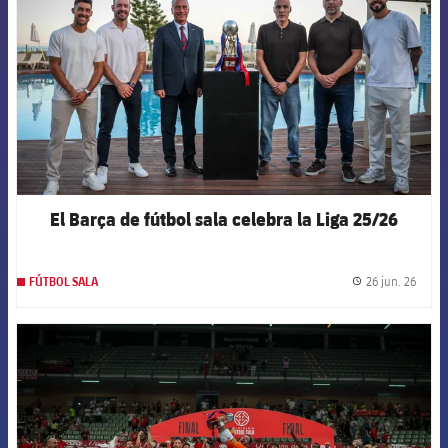
El Barça de fútbol sala celebra la Liga 25/26
26 jun. 26
FÚTBOL SALA
label.
FCB Barcelona badge