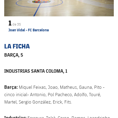
1
de
35
Joan Vidal - FC Barcelona
LA FICHA
BARÇA, 5
INDUSTRIAS SANTA COLOMA, 1
Barça:
Miquel Feixas, Joao, Matheus, Gauna, Pito -
cinco inicial- Antonio, Pol Pacheco, Adolfo, Touré,
Martel, Sergio González, Erick, Fits.
Industrias:
Ferreyra, Tolrà, Corso, Ramos, Leandrinho -