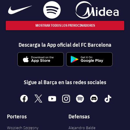
MOSTRAR TODOS LOS PATROCINADORES
Descarga la App oficial del FC Barcelona
Sigue al Barça en las redes sociales
facebook
x
youtube
instagram
spotify
discord
tiktok
Porteros
Defensas
Wojciech Szczęsny
Alejandro Balde