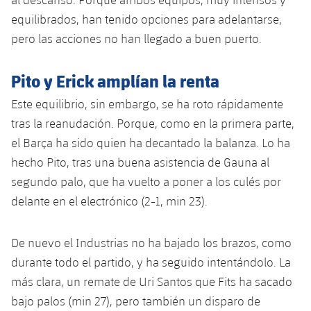
Jugadores
Clasificaciones
Juvenil
equilibrados, han tenido opciones para adelantarse,
Noticias
Atletismo
plusicon
más
pero las acciones no han llegado a buen puerto.
Fotos
Infantil
Actualidad
Baloncesto en silla de ruedas
plusicon
más
Pito y Erick amplían la renta
Historia
Alevín
Masculino
Actualidad
Hockey sobre hielo
Este equilibrio, sin embargo, se ha roto rápidamente
plusicon
más
Palmarés
tras la reanudación. Porque, como en la primera parte,
Femenino
Jugadores
Actualidad
Hockey hierba
el Barça ha sido quien ha decantado la balanza. Lo ha
plusicon
más
hecho Pito, tras una buena asistencia de Gauna al
Agenda
Calendario
Jugadores
Noticias
Patinaje artístico
segundo palo, que ha vuelto a poner a los culés por
plusicon
más
delante en el electrónico (2-1, min 23).
Resultados
Calendario
Hockey Hierba Masculino
Escuela de Patinaje
Actualidad
Clasificaciones
De nuevo el Industrias no ha bajado los brazos, como
Resultados
Hockey Hierba Femenino
Plantilla
Rugby
plusicon
más
durante todo el partido, y ha seguido intentándolo. La
Clasificaciones
más clara, un remate de Uri Santos que Fits ha sacado
Agenda
Actualidad
Voleibol
plusicon
más
bajo palos (min 27), pero también un disparo de