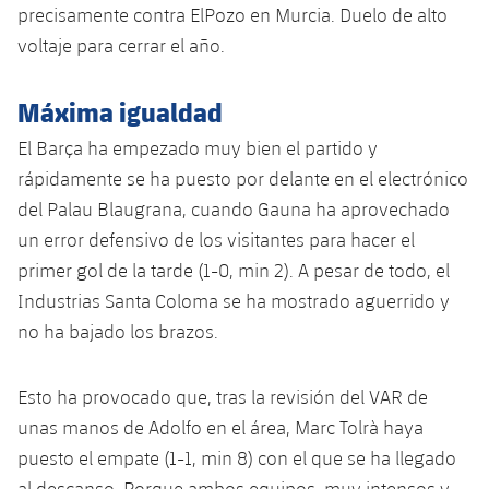
plusicon
más
Servicios Médicos
precisamente contra ElPozo en Murcia. Duelo de alto
Acreditaciones
Fotos
Fotos
Infantil A
Entradas
voltaje para cerrar el año.
SUB8 B
Calendario
Campus Verano
Actualidad
Accesibilidad
Historia
Instalaciones
Infantil B
Resultados
Resultados
Máxima igualdad
Juvenil
PLUSICON
MÁS
Palmarés
El Barça ha empezado muy bien el partido y
Clasificaciones
Jugadores
Cadete
Primer equipo
rápidamente se ha puesto por delante en el electrónico
plusicon
más
Jugadors
del Palau Blaugrana, cuando Gauna ha aprovechado
Clasificaciones
Infantil
Actualidad
Barça Atlètic
un error defensivo de los visitantes para hacer el
plusicon
más
Fotos
primer gol de la tarde (1-0, min 2). A pesar de todo, el
Alevín
Calendario
Actualidad
Base
Industrias Santa Coloma se ha mostrado aguerrido y
plusicon
más
Palmarés
no ha bajado los brazos.
Entradas
Calendario
Campus Verano
Actualidad
Historia
Resultados
Esto ha provocado que, tras la revisión del VAR de
Resultados
Barça C
PLUSICON
MÁS
unas manos de Adolfo en el área, Marc Tolrà haya
Clasificaciones
Jugadores
puesto el empate (1-1, min 8) con el que se ha llegado
Junior
Información general
plusicon
más
al descanso. Porque ambos equipos, muy intensos y