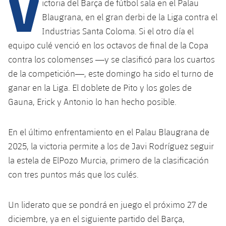
V
Calendario
ictoria del Barça de fútbol sala en el Palau
Campus Verano
Base
Blaugrana, en el gran derbi de la Liga contra el
SUB13
SUB13 B
Entradas
Barça Atlètic
Industrias Santa Coloma. Si el otro día el
plusicon
más
PLUSICON
MÁS
equipo culé venció en los octavos de final de la Copa
SUB12
SUB12 C
Gameday Shows
Junior
Primer Equipo
contra los colomenses —y se clasificó para los cuartos
Instalaciones
plusicon
más
SUB11 A
de la competición—, este domingo ha sido el turno de
SUB11 C
Resultados
Cadete A
Actualidad
Barça Atlètic
Spotify Camp Nou
ganar en la Liga. El doblete de Pito y los goles de
plusicon
más
SUB11 B
Gauna, Erick y Antonio lo han hecho posible.
Clasificación
Cadete B
Calendario
Actualidad
Palau Blaugrana
Base
plusicon
más
SUB10 A
Jugadores
Infantil A
En el último enfrentamiento en el Palau Blaugrana de
Entradas
Calendario
Estadi Johan Cruyff
Actualidad
2025, la victoria permite a los de Javi Rodríguez seguir
SUB10 B
PLUSICON
MÁS
Fotos
Infantil B
la estela de ElPozo Murcia, primero de la clasificación
Resultados
Resultados
Juvenil
Barça Cafe
Primer equipo
SUB9 A
plusicon
más
con tres puntos más que los culés.
plusicon
más
Historia
Mini
Clasificaciones
Clasificaciones
Cadete A
Ciutat Esportiva
Actualidad
SUB9 B
Barça Atlètic
plusicon
más
Servicios
Palmarés
Un liderato que se pondrá en juego el próximo 27 de
plusicon
más
Jugadores
Jugadores
Cadete B
diciembre, ya en el siguiente partido del Barça,
Calendario
SUB8 A
La Masia
Actualidad
Base