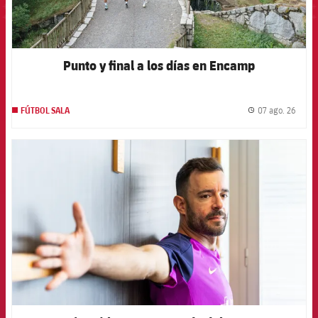
Punto y final a los días en Encamp
07 ago. 26
FÚTBOL SALA
label.
FCB Barcelona badge