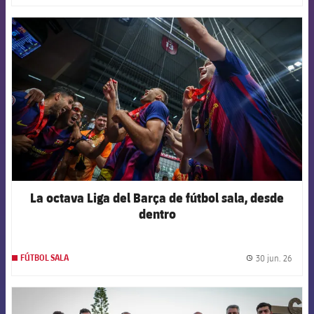
FCB Barcelona badge
La octava Liga del Barça de fútbol sala, desde
dentro
30 jun. 26
FÚTBOL SALA
label.
FCB Barcelona badge