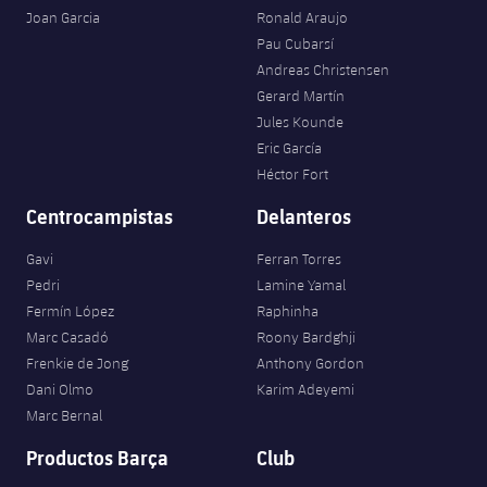
Joan Garcia
Ronald Araujo
Pau Cubarsí
Andreas Christensen
Gerard Martín
Jules Kounde
Eric García
Héctor Fort
Centrocampistas
Delanteros
Gavi
Ferran Torres
Pedri
Lamine Yamal
Fermín López
Raphinha
Marc Casadó
Roony Bardghji
Frenkie de Jong
Anthony Gordon
Dani Olmo
Karim Adeyemi
Marc Bernal
Productos Barça
Club