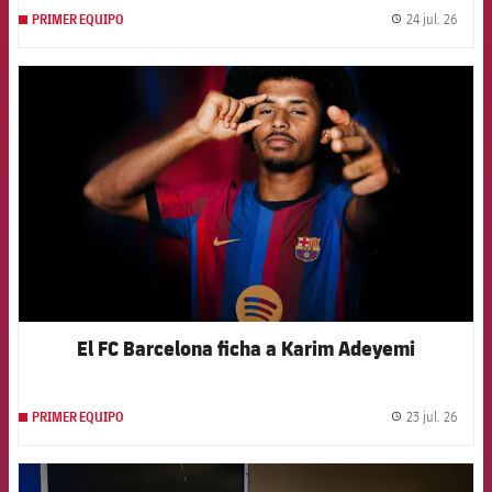
24 jul. 26
PRIMER EQUIPO
label.
FCB Barcelona badge
El FC Barcelona ficha a Karim Adeyemi
23 jul. 26
PRIMER EQUIPO
label.
FCB Barcelona badge