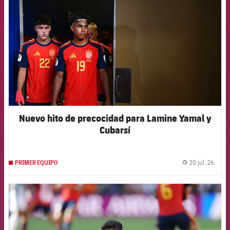
Nuevo hito de precocidad para Lamine Yamal y
Cubarsí
20 jul. 26
PRIMER EQUIPO
label.
FCB Barcelona badge