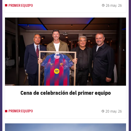
26 may. 26
PRIMER EQUIPO
label.
FCB Barcelona badge
Cena de celebración del primer equipo
20 may. 26
PRIMER EQUIPO
label.
FCB Barcelona badge