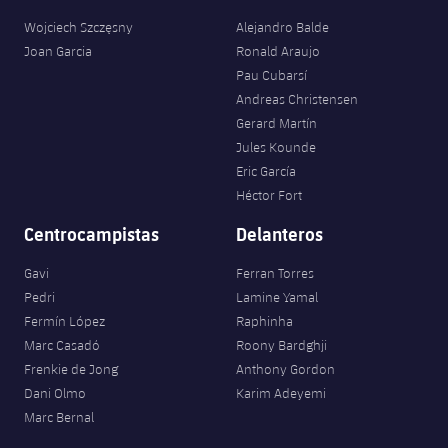
Wojciech Szczęsny
Alejandro Balde
Joan Garcia
Ronald Araujo
Pau Cubarsí
Andreas Christensen
Gerard Martín
Jules Kounde
Eric García
Héctor Fort
Centrocampistas
Delanteros
Gavi
Ferran Torres
Pedri
Lamine Yamal
Fermín López
Raphinha
Marc Casadó
Roony Bardghji
Frenkie de Jong
Anthony Gordon
Dani Olmo
Karim Adeyemi
Marc Bernal