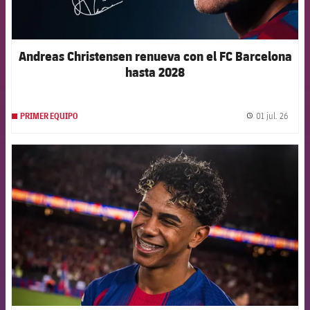
Andreas Christensen renueva con el FC Barcelona
hasta 2028
01 jul. 26
PRIMER EQUIPO
label.
FCB Barcelona badge