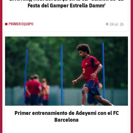
Festa del Gamper Estrella Damm'
24 jul. 26
PRIMER EQUIPO
label.
FCB Barcelona badge
Primer entrenamiento de Adeyemi con el FC
Barcelona