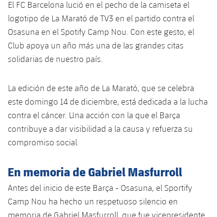
El FC Barcelona lució en el pecho de la camiseta el
Jugadores
Clasificaciones
Juvenil
Noticias
Atletismo
logotipo de La Marató de TV3 en el partido contra el
plusicon
más
Fotos
Osasuna en el Spotify Camp Nou. Con este gesto, el
Infantil
Actualidad
Baloncesto en silla de ruedas
Club apoya un año más una de las grandes citas
plusicon
más
Historia
solidarias de nuestro país.
Alevín
Masculino
Actualidad
Hockey sobre hielo
plusicon
más
Palmarés
La edición de este año de La Marató, que se celebra
Femenino
Jugadores
Actualidad
Hockey hierba
este domingo 14 de diciembre, está dedicada a la lucha
plusicon
más
contra el cáncer. Una acción con la que el Barça
Agenda
Calendario
Jugadores
Noticias
Patinaje artístico
contribuye a dar visibilidad a la causa y refuerza su
plusicon
más
compromiso social.
Resultados
Calendario
Hockey Hierba Masculino
Escuela de Patinaje
Actualidad
Clasificaciones
En memoria de Gabriel Masfurroll
Resultados
Hockey Hierba Femenino
Plantilla
Rugby
plusicon
más
Antes del inicio de este Barça - Osasuna, el Sportify
Clasificaciones
Agenda
Camp Nou ha hecho un respetuoso silencio en
Actualidad
Voleibol
plusicon
más
memoria de Gabriel Masfurroll, que fue vicepresidente