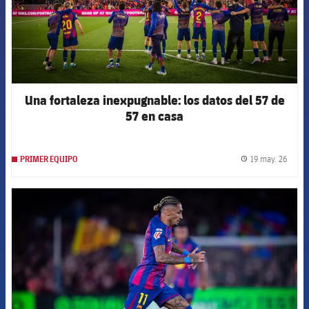
Una fortaleza inexpugnable: los datos del 57 de
57 en casa
19 may. 26
PRIMER EQUIPO
label.
FCB Barcelona badge