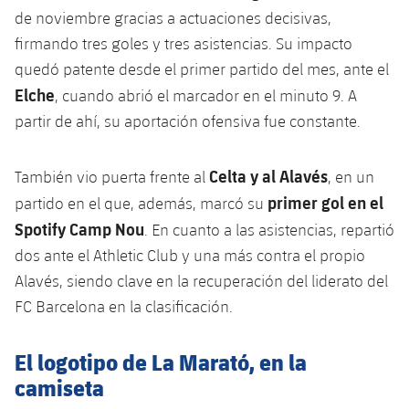
plusicon
más
Servicios Médicos
Acreditaciones
de noviembre gracias a actuaciones decisivas,
Fotos
Fotos
Infantil A
Entradas
SUB8 B
Calendario
firmando tres goles y tres asistencias. Su impacto
Campus Verano
Actualidad
Accesibilidad
Historia
Instalaciones
quedó patente desde el primer partido del mes, ante el
Infantil B
Resultados
Resultados
Juvenil
Elche
, cuando abrió el marcador en el minuto 9. A
PLUSICON
MÁS
Palmarés
partir de ahí, su aportación ofensiva fue constante.
Clasificaciones
Jugadores
Cadete
Primer equipo
plusicon
más
Jugadors
Celta y al Alavés
También vio puerta frente al
, en un
Clasificaciones
Infantil
Actualidad
Barça Atlètic
primer gol en el
plusicon
más
partido en el que, además, marcó su
Fotos
Spotify Camp Nou
. En cuanto a las asistencias, repartió
Alevín
Calendario
Actualidad
Base
plusicon
más
dos ante el Athletic Club y una más contra el propio
Palmarés
Alavés, siendo clave en la recuperación del liderato del
Entradas
Calendario
Campus Verano
Actualidad
FC Barcelona en la clasificación.
Historia
Resultados
Resultados
Barça C
PLUSICON
MÁS
El logotipo de La Marató, en la
Clasificaciones
Jugadores
camiseta
Junior
Información general
plusicon
más