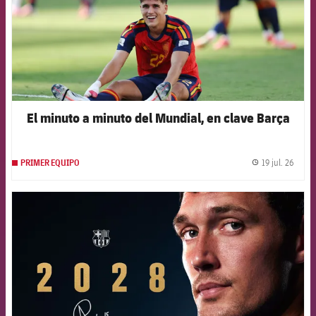
El minuto a minuto del Mundial, en clave Barça
19 jul. 26
PRIMER EQUIPO
label.
FCB Barcelona badge