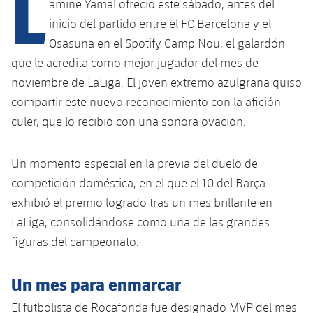
L
Calendario
amine Yamal ofreció este sábado, antes del
Campus Verano
Base
inicio del partido entre el FC Barcelona y el
SUB13
SUB13 B
Entradas
Barça Atlètic
Osasuna en el Spotify Camp Nou, el galardón
plusicon
más
PLUSICON
MÁS
que le acredita como mejor jugador del mes de
SUB12
SUB12 C
Gameday Shows
Junior
Primer Equipo
noviembre de LaLiga. El joven extremo azulgrana quiso
Instalaciones
plusicon
más
SUB11 A
compartir este nuevo reconocimiento con la afición
SUB11 C
Resultados
Cadete A
Actualidad
Barça Atlètic
Spotify Camp Nou
culer, que lo recibió con una sonora ovación.
plusicon
más
SUB11 B
Clasificación
Cadete B
Calendario
Actualidad
Palau Blaugrana
Base
Un momento especial en la previa del duelo de
plusicon
más
SUB10 A
Jugadores
Infantil A
competición doméstica, en el que el 10 del Barça
Entradas
Calendario
Estadi Johan Cruyff
Actualidad
exhibió el premio logrado tras un mes brillante en
SUB10 B
PLUSICON
MÁS
Fotos
Infantil B
LaLiga, consolidándose como una de las grandes
Resultados
Resultados
Juvenil
Barça Cafe
Primer equipo
SUB9 A
plusicon
más
figuras del campeonato.
plusicon
más
Historia
Mini
Clasificaciones
Clasificaciones
Cadete A
Ciutat Esportiva
Actualidad
SUB9 B
Barça Atlètic
plusicon
más
Un mes para enmarcar
Servicios
Palmarés
plusicon
más
Jugadores
Jugadores
Cadete B
Calendario
El futbolista de Rocafonda fue designado MVP del mes
SUB8 A
La Masia
Actualidad
Base