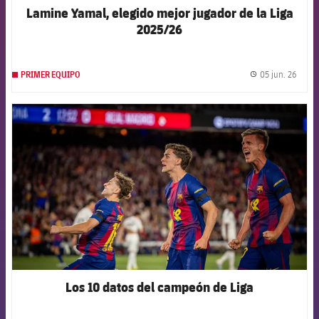
Lamine Yamal, elegido mejor jugador de la Liga
2025/26
05 jun. 26
PRIMER EQUIPO
label.
FCB Barcelona badge
Los 10 datos del campeón de Liga