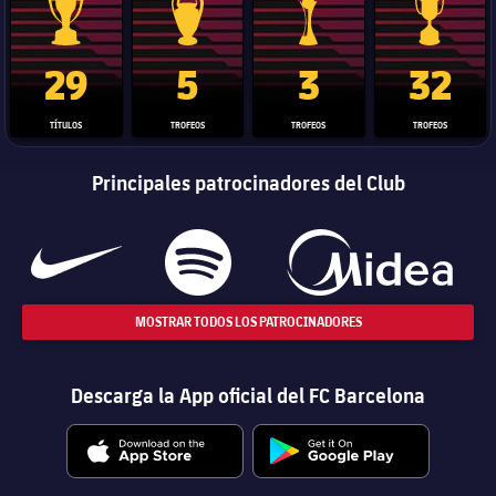
Trofeo de La Liga
Trofeo de la Liga de Campeones
Trofeo del Mundial de Clube
Copa del 
29
5
3
32
TÍTULOS
TROFEOS
TROFEOS
TROFEOS
Principales patrocinadores del Club
MOSTRAR TODOS LOS PATROCINADORES
Descarga la App oficial del FC Barcelona