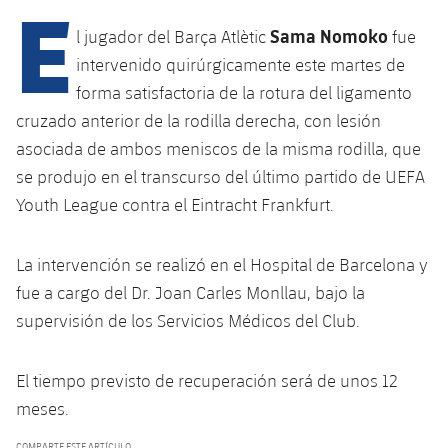
E
Calendario
Campus Verano
Base
Sama Nomoko
l jugador del Barça Atlètic
fue
SUB13
SUB13 B
Entradas
Barça Atlètic
intervenido quirúrgicamente este martes de
plusicon
más
PLUSICON
MÁS
SUB12
forma satisfactoria de la rotura del ligamento
SUB12 C
Gameday Shows
Junior
Primer Equipo
Instalaciones
cruzado anterior de la rodilla derecha, con lesión
plusicon
más
SUB11 A
SUB11 C
asociada de ambos meniscos de la misma rodilla, que
Resultados
Cadete A
Actualidad
Barça Atlètic
Spotify Camp Nou
se produjo en el transcurso del último partido de UEFA
plusicon
más
SUB11 B
Clasificación
Youth League contra el Eintracht Frankfurt.
Cadete B
Calendario
Actualidad
Palau Blaugrana
Base
plusicon
más
SUB10 A
Jugadores
Infantil A
La intervención se realizó en el Hospital de Barcelona y
Entradas
Calendario
Estadi Johan Cruyff
Actualidad
SUB10 B
fue a cargo del Dr. Joan Carles Monllau, bajo la
PLUSICON
MÁS
Fotos
Infantil B
Resultados
supervisión de los Servicios Médicos del Club.
Resultados
Juvenil
Barça Cafe
Primer equipo
SUB9 A
plusicon
más
plusicon
más
Historia
Mini
Clasificaciones
Clasificaciones
Cadete A
El tiempo previsto de recuperación será de unos 12
Ciutat Esportiva
Actualidad
SUB9 B
Barça Atlètic
plusicon
más
Servicios
Palmarés
meses.
plusicon
más
Jugadores
Jugadores
Cadete B
Calendario
SUB8 A
La Masia
Actualidad
Base
COMPARTE ESTE ARTÍCULO