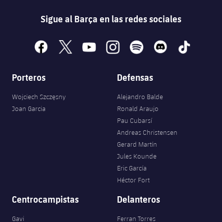
Sigue al Barça en las redes sociales
facebook
x
youtube
instagram
spotify
discord
tiktok
Porteros
Defensas
Wojciech Szczęsny
Alejandro Balde
Joan Garcia
Ronald Araujo
Pau Cubarsí
Andreas Christensen
Gerard Martín
Jules Kounde
Eric García
Héctor Fort
Centrocampistas
Delanteros
Gavi
Ferran Torres