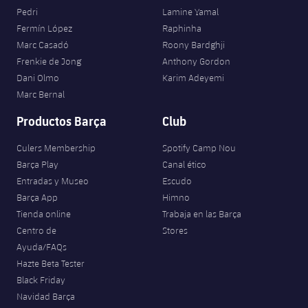
Pedri
Lamine Yamal
Fermín López
Raphinha
Marc Casadó
Roony Bardghji
Frenkie de Jong
Anthony Gordon
Dani Olmo
Karim Adeyemi
Marc Bernal
Productos Barça
Club
Culers Membership
Spotify Camp Nou
Barça Play
Canal ético
Entradas y Museo
Escudo
Barça App
Himno
Tienda online
Trabaja en las Barça
Centro de
Stores
Ayuda/FAQs
Hazte Beta Tester
Black Friday
Navidad Barça