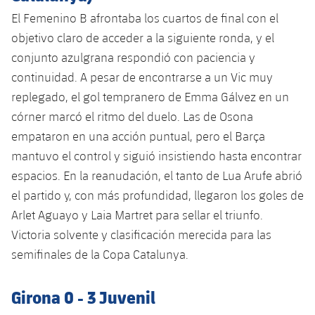
Calendario
Campus Verano
Base
El Femenino B afrontaba los cuartos de final con el
SUB13
SUB13 B
objetivo claro de acceder a la siguiente ronda, y el
Entradas
Barça Atlètic
plusicon
más
PLUSICON
MÁS
conjunto azulgrana respondió con paciencia y
SUB12
SUB12 C
Gameday Shows
continuidad. A pesar de encontrarse a un Vic muy
Junior
Primer Equipo
Instalaciones
plusicon
más
replegado, el gol tempranero de Emma Gálvez en un
SUB11 A
SUB11 C
Resultados
Cadete A
córner marcó el ritmo del duelo. Las de Osona
Actualidad
Barça Atlètic
Spotify Camp Nou
plusicon
más
SUB11 B
empataron en una acción puntual, pero el Barça
Clasificación
Cadete B
Calendario
mantuvo el control y siguió insistiendo hasta encontrar
Actualidad
Palau Blaugrana
Base
plusicon
más
SUB10 A
espacios. En la reanudación, el tanto de Lua Arufe abrió
Jugadores
Infantil A
Entradas
Calendario
el partido y, con más profundidad, llegaron los goles de
Estadi Johan Cruyff
Actualidad
SUB10 B
PLUSICON
MÁS
Fotos
Arlet Aguayo y Laia Martret para sellar el triunfo.
Infantil B
Resultados
Resultados
Juvenil
Victoria solvente y clasificación merecida para las
Barça Cafe
Primer equipo
SUB9 A
plusicon
más
plusicon
más
Historia
Mini
semifinales de la Copa Catalunya.
Clasificaciones
Clasificaciones
Cadete A
Ciutat Esportiva
Actualidad
SUB9 B
Barça Atlètic
plusicon
más
Servicios
Palmarés
plusicon
más
Girona 0 - 3 Juvenil
Jugadores
Jugadores
Cadete B
Calendario
SUB8 A
La Masia
Actualidad
Base