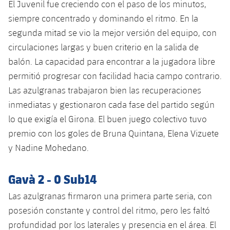
plusicon
más
El Juvenil fue creciendo con el paso de los minutos,
Servicios Médicos
Acreditaciones
Fotos
Fotos
Infantil A
siempre concentrado y dominando el ritmo. En la
Entradas
SUB8 B
Calendario
Campus Verano
Actualidad
segunda mitad se vio la mejor versión del equipo, con
Accesibilidad
Historia
Instalaciones
Infantil B
Resultados
circulaciones largas y buen criterio en la salida de
Resultados
Juvenil
PLUSICON
MÁS
balón. La capacidad para encontrar a la jugadora libre
Palmarés
Clasificaciones
Jugadores
permitió progresar con facilidad hacia campo contrario.
Cadete
Primer equipo
plusicon
más
Las azulgranas trabajaron bien las recuperaciones
Jugadors
Clasificaciones
Infantil
inmediatas y gestionaron cada fase del partido según
Actualidad
Barça Atlètic
plusicon
más
lo que exigía el Girona. El buen juego colectivo tuvo
Fotos
Alevín
premio con los goles de Bruna Quintana, Elena Vizuete
Calendario
Actualidad
Base
plusicon
más
y Nadine Mohedano.
Palmarés
Entradas
Calendario
Campus Verano
Actualidad
Historia
Gavà 2 - 0 Sub14
Resultados
Resultados
Barça C
Las azulgranas firmaron una primera parte seria, con
PLUSICON
MÁS
posesión constante y control del ritmo, pero les faltó
Clasificaciones
Jugadores
Junior
Información general
plusicon
más
profundidad por los laterales y presencia en el área. El