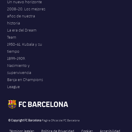
Un nuevo horizonte
2008-20. Los mejores
años de nuestra
historia
La era del Dream
Team
1950-61. Kubala y su
tiempo
1899-1909.
Nacimiento y
supervivencia
Barça en Champions
League
© Copyright FC Barcelona
Página Oficial del FC Barcelona
Términos legales
Política de Privacidad
Cookies
Accesibilidad