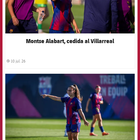
Montse Alabart, cedida al Villarreal
10 jul. 26
label.share.clock
FCB Barcelona badge