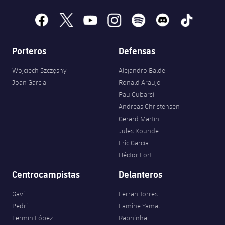
facebook
x
youtube
instagram
spotify
discord
tiktok
Porteros
Defensas
Wojciech Szczęsny
Alejandro Balde
Joan Garcia
Ronald Araujo
Pau Cubarsí
Andreas Christensen
Gerard Martín
Jules Kounde
Eric García
Héctor Fort
Centrocampistas
Delanteros
Gavi
Ferran Torres
Pedri
Lamine Yamal
Fermín López
Raphinha