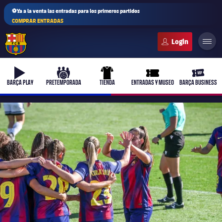
⚽Ya a la venta las entradas para los primeros partidos
COMPRAR ENTRADAS
FC Barcelona club badge
b-play
culers-ball
uniform
ticket-full
ticket-v
BARÇA PLAY
PRETEMPORADA
TIENDA
ENTRADAS Y MUSEO
BARÇA BUSINESS
PLUSICON
MÁS
Primer equipo
Femenino
plusicon
más
Actualidad
Barça Atlètic
plusicon
más