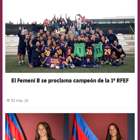
FCB Barcelona badge
El Femení B se proclama campeón de la 1ª RFEF
02 may. 26
label.share.clock
FCB Barcelona badge