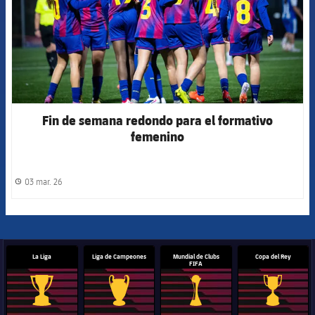
Fin de semana redondo para el formativo
femenino
03 mar. 26
label.share.clock
La Liga
Liga de Campeones
Mundial de Clubs
Copa del Rey
FIFA
Trofeo de La Liga
Trofeo de la Liga de Campeones
Trofeo del Mundial de Clube
Copa del 