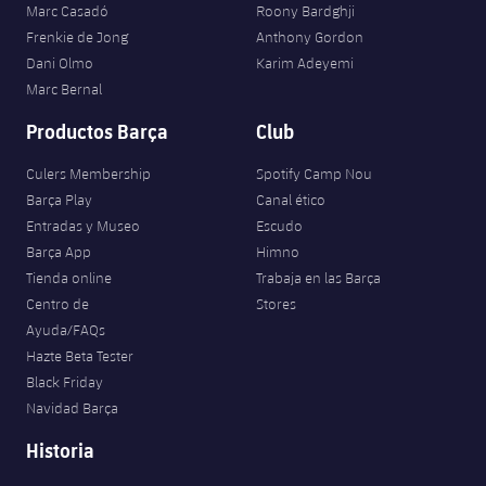
Marc Casadó
Roony Bardghji
Frenkie de Jong
Anthony Gordon
Dani Olmo
Karim Adeyemi
Marc Bernal
Productos Barça
Club
Culers Membership
Spotify Camp Nou
Barça Play
Canal ético
Entradas y Museo
Escudo
Barça App
Himno
Tienda online
Trabaja en las Barça
Centro de
Stores
Ayuda/FAQs
Hazte Beta Tester
Black Friday
Navidad Barça
Historia