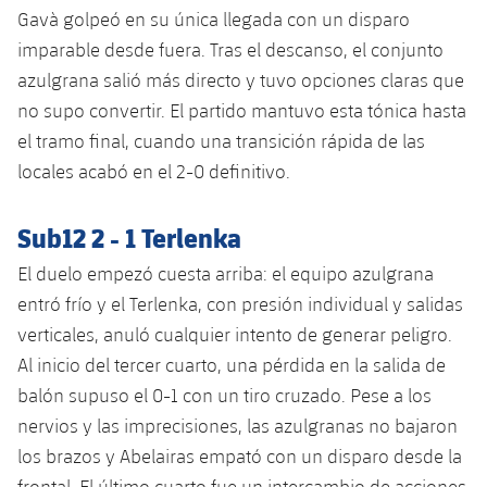
Jugadores
Gavà golpeó en su única llegada con un disparo
Clasificaciones
Juvenil
Noticias
Atletismo
plusicon
más
imparable desde fuera. Tras el descanso, el conjunto
Fotos
azulgrana salió más directo y tuvo opciones claras que
Infantil
Actualidad
Baloncesto en silla de ruedas
plusicon
más
no supo convertir. El partido mantuvo esta tónica hasta
Historia
Alevín
el tramo final, cuando una transición rápida de las
Masculino
Actualidad
Hockey sobre hielo
plusicon
más
locales acabó en el 2-0 definitivo.
Palmarés
Femenino
Jugadores
Actualidad
Hockey hierba
plusicon
más
Sub12 2 - 1 Terlenka
Agenda
Calendario
Jugadores
El duelo empezó cuesta arriba: el equipo azulgrana
Noticias
Patinaje artístico
plusicon
más
entró frío y el Terlenka, con presión individual y salidas
Resultados
Calendario
Hockey Hierba Masculino
verticales, anuló cualquier intento de generar peligro.
Escuela de Patinaje
Actualidad
Al inicio del tercer cuarto, una pérdida en la salida de
Clasificaciones
Resultados
Hockey Hierba Femenino
Plantilla
balón supuso el 0-1 con un tiro cruzado. Pese a los
Rugby
plusicon
más
nervios y las imprecisiones, las azulgranas no bajaron
Clasificaciones
Agenda
Actualidad
los brazos y Abelairas empató con un disparo desde la
Voleibol
plusicon
más
frontal. El último cuarto fue un intercambio de acciones