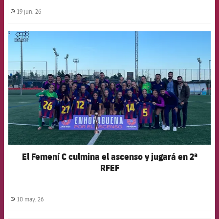
19 jun. 26
label.share.clock
FCB Barcelona badge
El Femení C culmina el ascenso y jugará en 2ª
RFEF
10 may. 26
label.share.clock