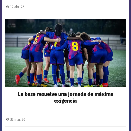
12 abr. 26
label.share.clock
FCB Barcelona badge
La base resuelve una jornada de máxima
exigencia
31 mar. 26
label.share.clock