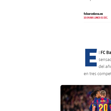
fcbarcelona.es
10:54AM LUNES 01 DIC.
E
FC B
l
sensac
del añ
en tres compe
FC Barcelona club badge