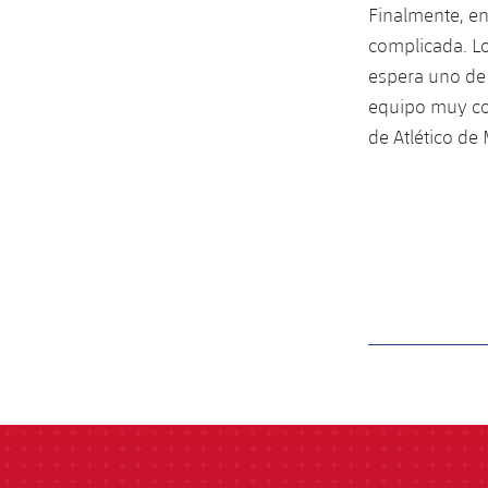
Finalmente, en 
complicada. Los
espera uno de 
equipo muy com
de Atlético de 
label.aria.barcelon