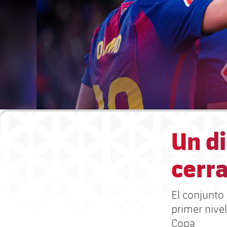
Un d
cerra
El conjunto
primer nivel
Copa