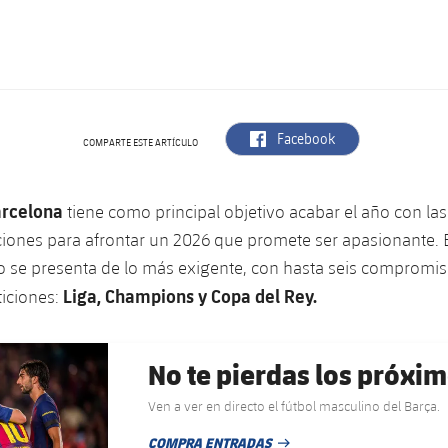
label.aria.facebook
Facebook
COMPARTE ESTE ARTÍCULO
arcelona
tiene como principal objetivo acabar el año con la
iones para afrontar un 2026 que promete ser apasionante. 
o se presenta de lo más exigente, con hasta seis compromis
Liga, Champions y Copa del Rey.
ticiones:
No te pierdas los próxim
Ven a ver en directo el fútbol masculino del Barça.
COMPRA ENTRADAS