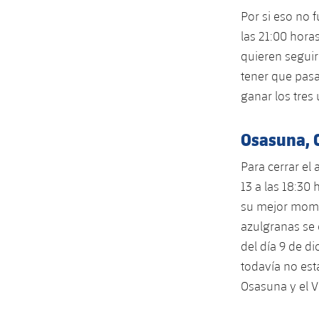
Por si eso no f
las 21:00 hora
quieren seguir
tener que pasa
ganar los tres 
Osasuna, C
Para cerrar el 
13 a las 18:30
su mejor mome
azulgranas se 
del día 9 de di
todavía no est
Osasuna y el Vi