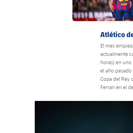
Atlético 
El mes empieza
actualmente cu
horas) en uno 
el año pasado 
Copa del Rey d
Ferran en el d