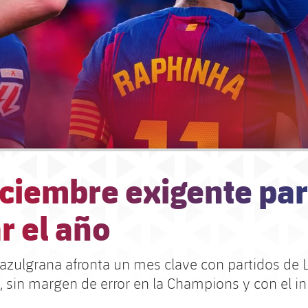
iciembre exigente pa
r el año
 azulgrana afronta un mes clave con partidos de 
, sin margen de error en la Champions y con el ini