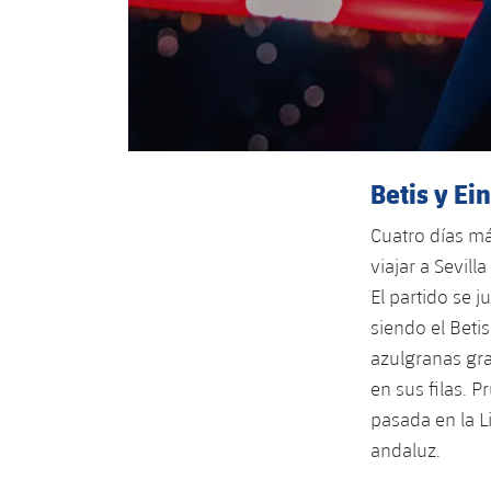
Betis y Ei
Cuatro días má
viajar a Sevil
El partido se 
siendo el Beti
azulgranas gra
en sus filas. 
pasada en la L
andaluz.