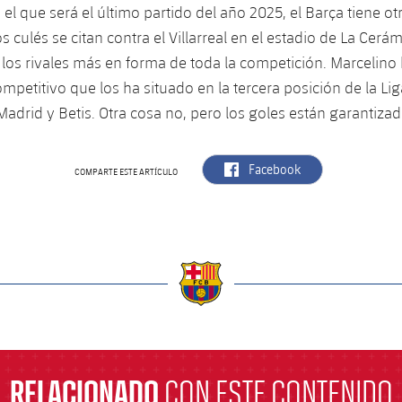
el que será el último partido del año 2025, el Barça tiene otr
 culés se citan contra el Villarreal en el estadio de La Cerá
los rivales más en forma de toda la competición. Marcelino
petitivo que los ha situado en la tercera posición de la Lig
Madrid y Betis. Otra cosa no, pero los goles están garantizad
label.aria.facebook
Facebook
COMPARTE ESTE ARTÍCULO
a
RELACIONADO
CON ESTE CONTENIDO