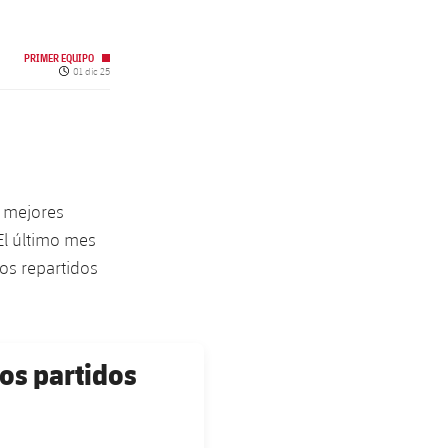
PRIMER EQUIPO
Fecha de publicación
01 dic 25
s mejores
El último mes
os repartidos
os partidos