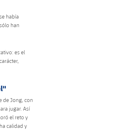
 se había
 sólo han
tivo: es el
arácter,
l"
ie de Jong, con
ara jugar. Así
oró el reto y
ha calidad y