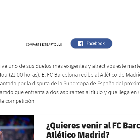
label.aria.facebook
Facebook
COMPARTE ESTE ARTÍCULO
vive uno de sus duelos más exigentes y atractivos este marte
u (21.00 horas). El FC Barcelona recibe al Atlético de Madri
lantada por la disputa de la Supercopa de España del próx
artido que enfrenta a dos aspirantes al título y que llega 
la competición.
¿Quieres venir al FC Bar
Atlético Madrid?