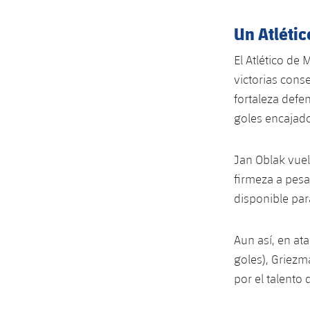
Un Atlétic
El Atlético de
victorias cons
fortaleza defe
goles encajad
Jan Oblak vuel
firmeza a pesa
disponible par
Aun así, en at
goles), Griez
por el talento