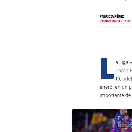
PATRICIA PÉREZ
09:00AM MARTES 02 DIC.
L
a Liga 
Camp No
19, ade
enero, en un p
importante de 
FC Barcelona club badge