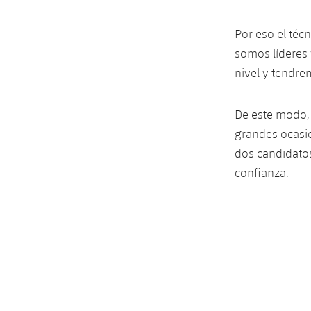
Por eso el téc
somos líderes
nivel y tendre
De este modo, 
grandes ocasio
dos candidatos
confianza.