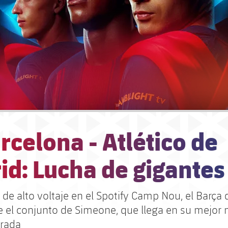
rcelona - Atlético de
id: Lucha de gigantes
de alto voltaje en el Spotify Camp Nou, el Barça 
te el conjunto de Simeone, que llega en su mejo
orada