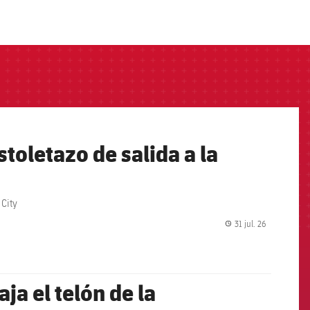
toletazo de salida a la
 City
31 jul. 26
label.share.
ja el telón de la