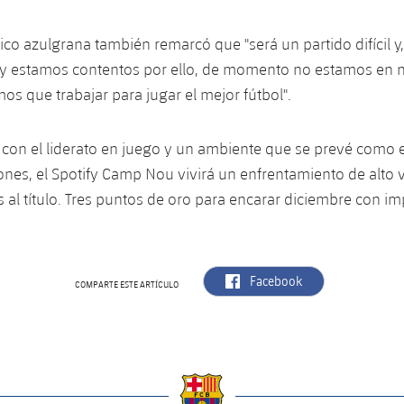
nico azulgrana también remarcó que "será un partido difícil 
 y estamos contentos por ello, de momento no estamos en 
mos que trabajar para jugar el mejor fútbol".
con el liderato en juego y un ambiente que se prevé como e
nes, el Spotify Camp Nou vivirá un enfrentamiento de alto v
 al título. Tres puntos de oro para encarar diciembre con im
label.aria.facebook
Facebook
COMPARTE ESTE ARTÍCULO