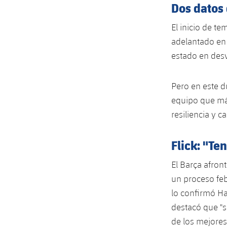
Dos datos
El inicio de t
adelantado en 
estado en desv
Pero en este d
equipo que más
resiliencia y c
Flick: "T
El Barça afront
un proceso febr
lo confirmó Ha
destacó que "
de los mejores