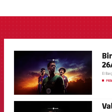
label.aria.barcelon
Bi
FCB Barcelona badge
26
El Bar
PRI
Va
FCB Barcelona badge