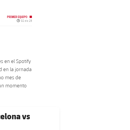
PRIMER EQUIPO
Fecha de publicación
02 dic 25
s en el Spotify
d en la jornada
imo mes de
en un momento
celona vs