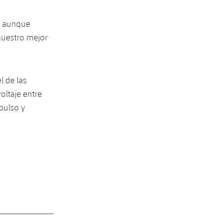
y, aunque
nuestro mejor
l de las
oltaje entre
pulso y