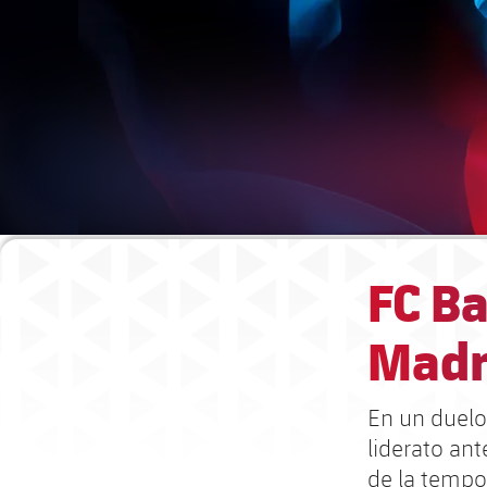
FC Ba
Madr
En un duelo 
liderato an
de la temp