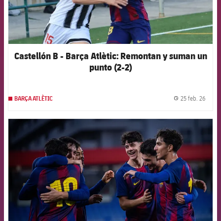
Castellón B - Barça Atlètic: Remontan y suman un
punto (2-2)
25 feb. 26
BARÇA ATLÈTIC
label.
FCB Barcelona badge