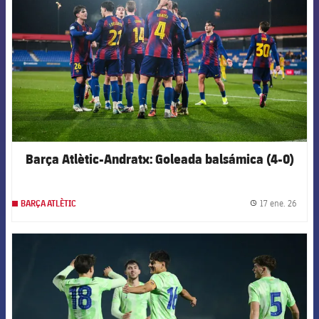
Barça Atlètic-Andratx: Goleada balsámica (4-0)
17 ene. 26
BARÇA ATLÈTIC
label.
FCB Barcelona badge