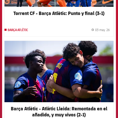
Torrent CF - Barça Atlètic: Punto y final (3-1)
03 may. 26
BARÇA ATLÈTIC
label.
FCB Barcelona badge
Barça Atlètic - Atlètic Lleida: Remontada en el
añadido, y muy vivos (2-1)