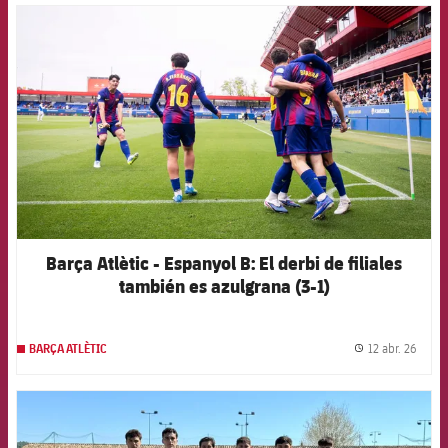
FCB Barcelona badge
Barça Atlètic - Espanyol B: El derbi de filiales
también es azulgrana (3-1)
12 abr. 26
BARÇA ATLÈTIC
label.
FCB Barcelona badge