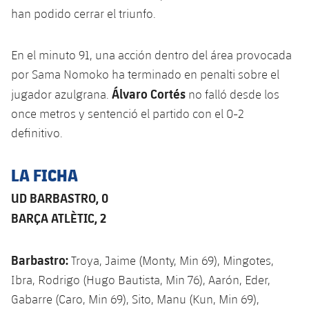
han podido cerrar el triunfo.
Jugadores
Noticias
Apúntate a las amateurs
plusicon
más
Calendario
Voleibol masculino
En el minuto 91, una acción dentro del área provocada
Apúntate a las amateurs
PLUSICON
MÁS
por Sama Nomoko ha terminado en penalti sobre el
Resultados
Voleibol femenino
Carnet de las Secciones Amateurs
League of Legends
Álvaro Cortés
jugador azulgrana.
no falló desde los
once metros y sentenció el partido con el 0-2
Clasificaciones
VALORANT Rising
definitivo.
Fotos
VALORANT Game Changers
LA FICHA
eFootball
UD BARBASTRO, 0
BARÇA ATLÈTIC, 2
Barbastro:
Troya, Jaime (Monty, Min 69), Mingotes,
Ibra, Rodrigo (Hugo Bautista, Min 76), Aarón, Eder,
Gabarre (Caro, Min 69), Sito, Manu (Kun, Min 69),