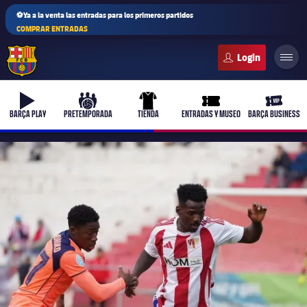
⚽Ya a la venta las entradas para los primeros partidos
COMPRAR ENTRADAS
FC Barcelona club badge
b-play
culers-ball
uniform
ticket-full
ticket-v
BARÇA PLAY
PRETEMPORADA
TIENDA
ENTRADAS Y MUSEO
BARÇA BUSINESS
PLUSICON
MÁS
Primer equipo
Femenino
plusicon
más
Actualidad
Barça Atlètic
plusicon
más