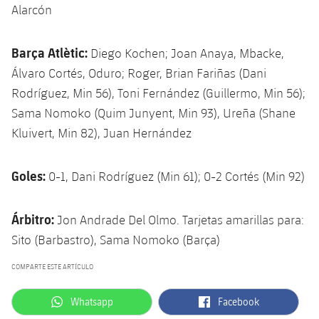
Alarcón
Barça Atlètic:
Diego Kochen; Joan Anaya, Mbacke,
Álvaro Cortés, Oduro; Roger, Brian Fariñas (Dani
Rodríguez, Min 56), Toni Fernández (Guillermo, Min 56);
Sama Nomoko (Quim Junyent, Min 93), Ureña (Shane
Kluivert, Min 82), Juan Hernández
Goles:
0-1, Dani Rodríguez (Min 61); 0-2 Cortés (Min 92)
Árbitro:
Jon Andrade Del Olmo. Tarjetas amarillas para:
Sito (Barbastro), Sama Nomoko (Barça)
COMPARTE ESTE ARTÍCULO
label.aria.whatsapp
label.aria.facebook
Whatsapp
Facebook