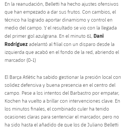
Jugadores
En la reanudación, Belletti ha hecho ajustes ofensivos
Clasificaciones
Juvenil
Noticias
Atletismo
que han empezado a dar sus frutos. Con cambios, el
plusicon
más
Fotos
técnico ha logrado aportar dinamismo y control en
Infantil
Actualidad
Baloncesto en silla de ruedas
medio del campo. Y el resultado se vio con la llegada
plusicon
más
Historia
Alevín
Dani
del primer gol azulgrana. En el minuto 61,
Masculino
Actualidad
Hockey sobre hielo
Rodríguez
plusicon
más
adelantó al filial con un disparo desde la
Palmarés
izquierda que acabó en el fondo de la red, abriendo el
Femenino
Jugadores
Actualidad
Hockey hierba
plusicon
más
marcador (0-1)
Agenda
Calendario
Jugadores
Noticias
Patinaje artístico
plusicon
más
El Barça Atlètic ha sabido gestionar la presión local con
Resultados
solidez defensiva y buena presencia en el centro del
Calendario
Hockey Hierba Masculino
Escuela de Patinaje
Actualidad
campo. Pese a los intentos del Barbastro por empatar,
Clasificaciones
Resultados
Kochen ha vuelto a brillar con intervenciones clave. En
Hockey Hierba Femenino
Plantilla
Rugby
plusicon
más
los minutos finales, el combinado culer ha tenido
Clasificaciones
ocasiones claras para sentenciar el marcador, pero no
Agenda
Actualidad
Voleibol
plusicon
más
ha sido hasta el añadido de que los de Juliano Belletti