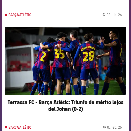
08 feb. 26
BARÇA ATLÈTIC
label.
FCB Barcelona badge
Terrassa FC - Barça Atlètic: Triunfo de mérito lejos
del Johan (0-2)
01 feb. 26
BARÇA ATLÈTIC
label.