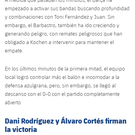
plusicon
más
Servicios Médicos
Acreditaciones
Fotos
Fotos
empezado a activar sus bandas buscando profundidad
Infantil A
Entradas
SUB8 B
Calendario
Campus Verano
Actualidad
y combinaciones con Toni Fernández y Juan. Sin
Accesibilidad
Historia
Instalaciones
Infantil B
embargo, el Barbastro, también ha ido creciendo y
Resultados
Resultados
Juvenil
generando peligro, con remates peligrosos que han
PLUSICON
MÁS
Palmarés
obligado a Kochen a intervenir para mantener el
Clasificaciones
Jugadores
Cadete
Primer equipo
plusicon
más
empate.
Jugadors
Clasificaciones
Infantil
Actualidad
Barça Atlètic
plusicon
más
En los últimos minutos de la primera mitad, el equipo
Fotos
Alevín
local logró controlar más el balón e incomodar a la
Calendario
Actualidad
Base
plusicon
más
defensa azulgrana, pero, sin embargo, se llegó al
Palmarés
Entradas
descanso con el 0-0 con el partido completamente
Calendario
Campus Verano
Actualidad
abierto.
Historia
Resultados
Resultados
Barça C
PLUSICON
MÁS
Dani Rodríguez y Álvaro Cortés firman
Clasificaciones
Jugadores
Junior
la victoria
Información general
plusicon
más