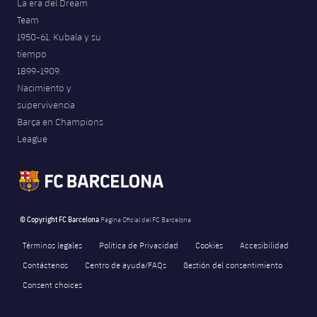
La era del Dream
Team
1950-61. Kubala y su
tiempo
1899-1909.
Nacimiento y
supervivencia
Barça en Champions
League
© Copyright FC Barcelona
Página Oficial del FC Barcelona
Términos legales
Política de Privacidad
Cookies
Accesibilidad
Contáctenos
Centro de ayuda/FAQs
Gestión del consentimiento
Consent choices