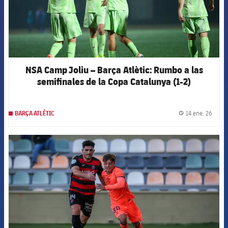
NSA Camp Joliu – Barça Atlètic: Rumbo a las
semifinales de la Copa Catalunya (1-2)
14 ene. 26
BARÇA ATLÈTIC
label.
FCB Barcelona badge