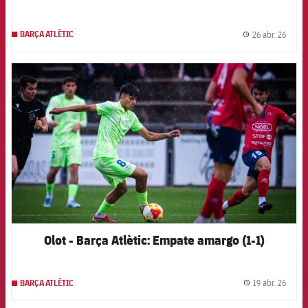
26 abr. 26
BARÇA ATLÈTIC
label.
FCB Barcelona badge
Olot - Barça Atlètic: Empate amargo (1-1)
19 abr. 26
BARÇA ATLÈTIC
label.