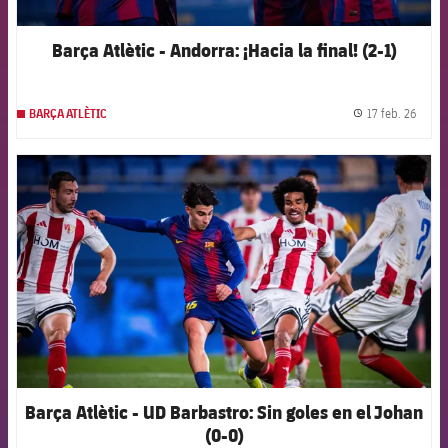
Barça Atlètic - Andorra: ¡Hacia la final! (2-1)
17 feb. 26
BARÇA ATLÈTIC
label.
FCB Barcelona badge
Barça Atlètic - UD Barbastro: Sin goles en el Johan
(0-0)