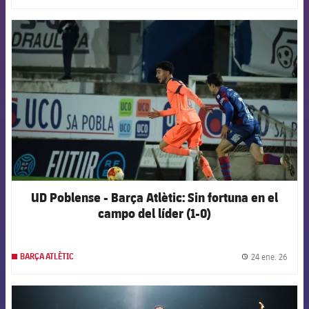
FCB Barcelona badge
UD Poblense - Barça Atlètic: Sin fortuna en el
campo del líder (1-0)
24 ene. 26
BARÇA ATLÈTIC
label.
FCB Barcelona badge