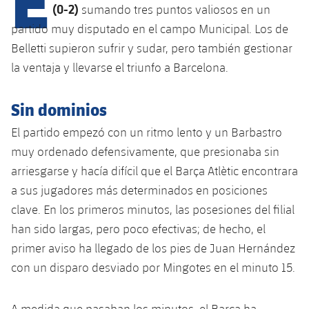
Calendario
Campus Verano
Base
(0-2)
sumando tres puntos valiosos en un
SUB13
partido muy disputado en el campo Municipal. Los de
SUB13 B
Entradas
Barça Atlètic
plusicon
más
Belletti supieron sufrir y sudar, pero también gestionar
PLUSICON
MÁS
SUB12
SUB12 C
la ventaja y llevarse el triunfo a Barcelona.
Gameday Shows
Junior
Primer Equipo
Instalaciones
plusicon
más
SUB11 A
SUB11 C
Sin dominios
Resultados
Cadete A
Actualidad
Barça Atlètic
Spotify Camp Nou
plusicon
más
SUB11 B
El partido empezó con un ritmo lento y un Barbastro
Clasificación
Cadete B
Calendario
muy ordenado defensivamente, que presionaba sin
Actualidad
Palau Blaugrana
Base
plusicon
más
SUB10 A
arriesgarse y hacía difícil que el Barça Atlètic encontrara
Jugadores
Infantil A
Entradas
Calendario
a sus jugadores más determinados en posiciones
Estadi Johan Cruyff
Actualidad
SUB10 B
PLUSICON
MÁS
clave. En los primeros minutos, las posesiones del filial
Fotos
Infantil B
Resultados
Resultados
Juvenil
han sido largas, pero poco efectivas; de hecho, el
Barça Cafe
Primer equipo
SUB9 A
plusicon
más
plusicon
más
Historia
primer aviso ha llegado de los pies de Juan Hernández
Mini
Clasificaciones
Clasificaciones
Cadete A
con un disparo desviado por Mingotes en el minuto 15.
Ciutat Esportiva
Actualidad
SUB9 B
Barça Atlètic
plusicon
más
Servicios
Palmarés
plusicon
más
Jugadores
Jugadores
Cadete B
Calendario
SUB8 A
La Masia
Actualidad
Base
A medida que pasaban los minutos, el Barça ha