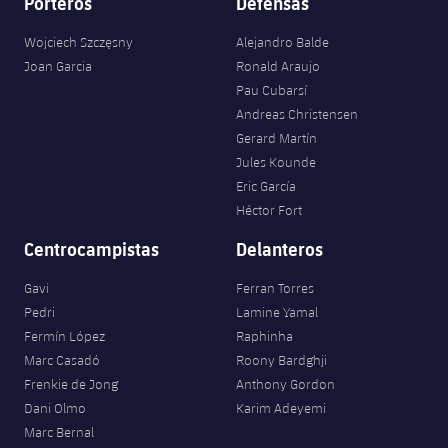
Porteros
Defensas
Wojciech Szczęsny
Alejandro Balde
Joan Garcia
Ronald Araujo
Pau Cubarsí
Andreas Christensen
Gerard Martín
Jules Kounde
Eric García
Héctor Fort
Centrocampistas
Delanteros
Gavi
Ferran Torres
Pedri
Lamine Yamal
Fermín López
Raphinha
Marc Casadó
Roony Bardghji
Frenkie de Jong
Anthony Gordon
Dani Olmo
Karim Adeyemi
Marc Bernal