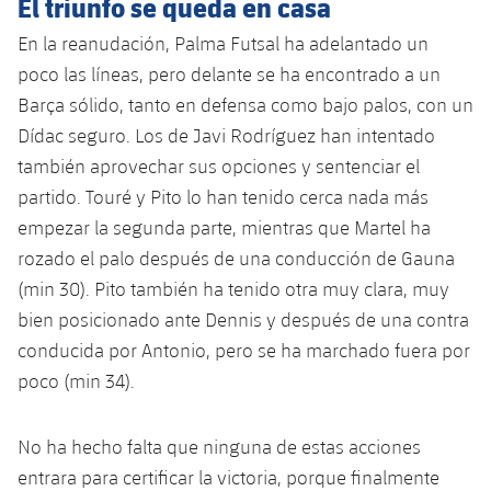
El triunfo se queda en casa
Jugadores
Clasificaciones
Juvenil
Noticias
Atletismo
En la reanudación, Palma Futsal ha adelantado un
plusicon
más
Fotos
poco las líneas, pero delante se ha encontrado a un
Infantil
Actualidad
Baloncesto en silla de ruedas
Barça sólido, tanto en defensa como bajo palos, con un
plusicon
más
Historia
Dídac seguro. Los de Javi Rodríguez han intentado
Alevín
Masculino
Actualidad
Hockey sobre hielo
también aprovechar sus opciones y sentenciar el
plusicon
más
Palmarés
partido. Touré y Pito lo han tenido cerca nada más
Femenino
Jugadores
Actualidad
Hockey hierba
empezar la segunda parte, mientras que Martel ha
plusicon
más
rozado el palo después de una conducción de Gauna
Agenda
Calendario
Jugadores
Noticias
Patinaje artístico
(min 30). Pito también ha tenido otra muy clara, muy
plusicon
más
bien posicionado ante Dennis y después de una contra
Resultados
Calendario
Hockey Hierba Masculino
Escuela de Patinaje
Actualidad
conducida por Antonio, pero se ha marchado fuera por
Clasificaciones
poco (min 34).
Resultados
Hockey Hierba Femenino
Plantilla
Rugby
plusicon
más
Clasificaciones
No ha hecho falta que ninguna de estas acciones
Agenda
Actualidad
Voleibol
plusicon
más
entrara para certificar la victoria, porque finalmente