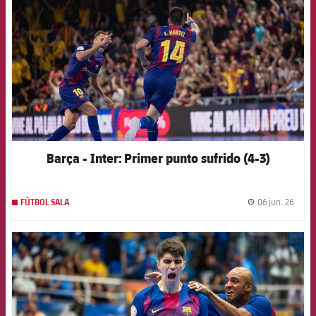
Barça - Inter: Primer punto sufrido (4-3)
06 jun. 26
FÚTBOL SALA
label.
FCB Barcelona badge