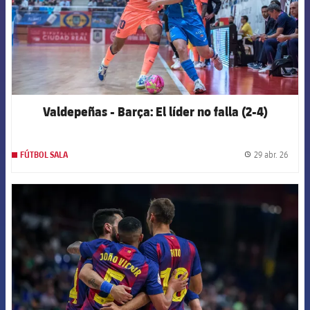
Valdepeñas - Barça: El líder no falla (2-4)
29 abr. 26
FÚTBOL SALA
label.
FCB Barcelona badge