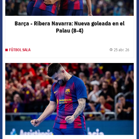
Barça - Ribera Navarra: Nueva goleada en el
Palau (8-4)
25 abr. 26
FÚTBOL SALA
label.
FCB Barcelona badge