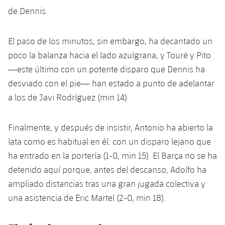
plusicon
más
Servicios Médicos
Acreditaciones
Fotos
de Dennis.
Fotos
Infantil A
Entradas
SUB8 B
Calendario
Campus Verano
Actualidad
Accesibilidad
Historia
Instalaciones
El paso de los minutos, sin embargo, ha decantado un
Infantil B
Resultados
Resultados
Juvenil
poco la balanza hacia el lado azulgrana, y Touré y Pito
PLUSICON
MÁS
Palmarés
—este último con un potente disparo que Dennis ha
Clasificaciones
Jugadores
Cadete
Primer equipo
plusicon
más
desviado con el pie— han estado a punto de adelantar
Jugadors
a los de Javi Rodríguez (min 14).
Clasificaciones
Infantil
Actualidad
Barça Atlètic
plusicon
más
Fotos
Alevín
Finalmente, y después de insistir, Antonio ha abierto la
Calendario
Actualidad
Base
plusicon
más
lata como es habitual en él: con un disparo lejano que
Palmarés
ha entrado en la portería (1-0, min 15). El Barça no se ha
Entradas
Calendario
Campus Verano
Actualidad
detenido aquí porque, antes del descanso, Adolfo ha
Historia
Resultados
ampliado distancias tras una gran jugada colectiva y
Resultados
Barça C
PLUSICON
MÁS
una asistencia de Eric Martel (2-0, min 18).
Clasificaciones
Jugadores
Junior
Información general
plusicon
más