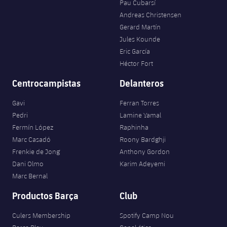
Pau Cubarsí
Andreas Christensen
Gerard Martín
Jules Kounde
Eric García
Héctor Fort
Centrocampistas
Delanteros
Gavi
Ferran Torres
Pedri
Lamine Yamal
Fermín López
Raphinha
Marc Casadó
Roony Bardghji
Frenkie de Jong
Anthony Gordon
Dani Olmo
Karim Adeyemi
Marc Bernal
Productos Barça
Club
Culers Membership
Spotify Camp Nou