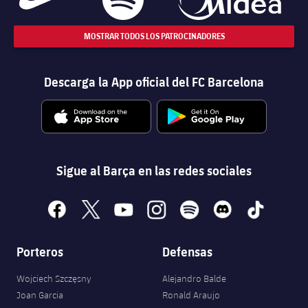
MOSTRAR TODOS LOS PATROCINADORES
Descarga la App oficial del FC Barcelona
Sigue al Barça en las redes sociales
facebook
x
youtube
instagram
spotify
discord
tiktok
Porteros
Defensas
Wojciech Szczęsny
Alejandro Balde
Joan Garcia
Ronald Araujo