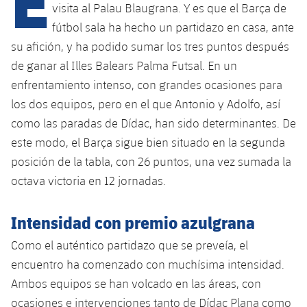
Calendario
Campus Verano
Base
visita al Palau Blaugrana. Y es que el Barça de
fútbol sala ha hecho un partidazo en casa, ante
SUB13
SUB13 B
Entradas
Barça Atlètic
plusicon
más
su afición, y ha podido sumar los tres puntos después
PLUSICON
MÁS
SUB12
de ganar al Illes Balears Palma Futsal. En un
SUB12 C
Gameday Shows
Junior
Primer Equipo
Instalaciones
plusicon
más
enfrentamiento intenso, con grandes ocasiones para
SUB11 A
SUB11 C
los dos equipos, pero en el que Antonio y Adolfo, así
Resultados
Cadete A
Actualidad
Barça Atlètic
Spotify Camp Nou
plusicon
más
como las paradas de Dídac, han sido determinantes. De
SUB11 B
Clasificación
este modo, el Barça sigue bien situado en la segunda
Cadete B
Calendario
Actualidad
Palau Blaugrana
Base
plusicon
más
posición de la tabla, con 26 puntos, una vez sumada la
SUB10 A
Jugadores
Infantil A
octava victoria en 12 jornadas.
Entradas
Calendario
Estadi Johan Cruyff
Actualidad
SUB10 B
PLUSICON
MÁS
Fotos
Infantil B
Resultados
Intensidad con premio azulgrana
Resultados
Juvenil
Barça Cafe
Primer equipo
SUB9 A
plusicon
más
plusicon
más
Historia
Como el auténtico partidazo que se preveía, el
Mini
Clasificaciones
Clasificaciones
Cadete A
encuentro ha comenzado con muchísima intensidad.
Ciutat Esportiva
Actualidad
SUB9 B
Barça Atlètic
plusicon
más
Servicios
Palmarés
Ambos equipos se han volcado en las áreas, con
plusicon
más
Jugadores
Jugadores
Cadete B
Calendario
SUB8 A
ocasiones e intervenciones tanto de Dídac Plana como
La Masia
Actualidad
Base