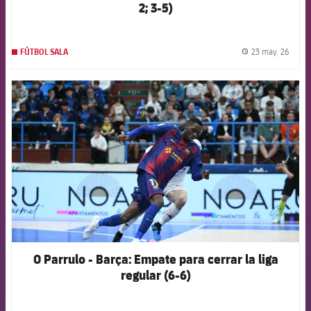
2; 3-5)
23 may. 26
FÚTBOL SALA
label.
FCB Barcelona badge
O Parrulo - Barça: Empate para cerrar la liga
regular (6-6)