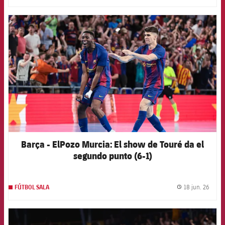
FCB Barcelona badge
Barça - ElPozo Murcia: El show de Touré da el
segundo punto (6-1)
18 jun. 26
FÚTBOL SALA
label.
FCB Barcelona badge