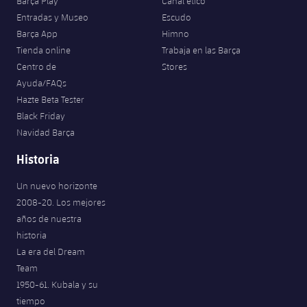
Barça Play
Canal ético
Entradas y Museo
Escudo
Barça App
Himno
Tienda online
Trabaja en las Barça
Centro de
Stores
Ayuda/FAQs
Hazte Beta Tester
Black Friday
Navidad Barça
Historia
Un nuevo horizonte
2008-20. Los mejores
años de nuestra
historia
La era del Dream
Team
1950-61. Kubala y su
tiempo