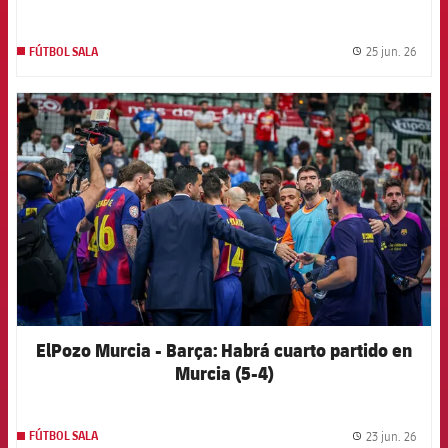
25 jun. 26
FÚTBOL SALA
label.
FCB Barcelona badge
ElPozo Murcia - Barça: Habrá cuarto partido en
Murcia (5-4)
23 jun. 26
FÚTBOL SALA
label.