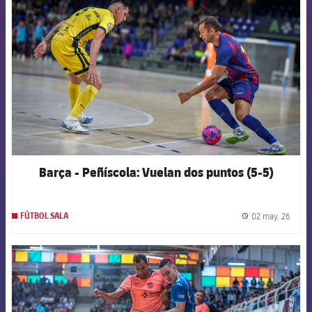
Barça - Peñíscola: Vuelan dos puntos (5-5)
02 may. 26
FÚTBOL SALA
label.
FCB Barcelona badge