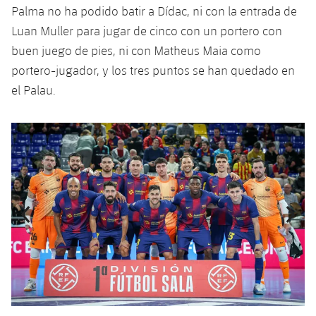
Palma no ha podido batir a Dídac, ni con la entrada de
Jugadores
Noticias
Apúntate a las amateurs
plusicon
más
Luan Muller para jugar de cinco con un portero con
Calendario
buen juego de pies, ni con Matheus Maia como
Voleibol masculino
Apúntate a las amateurs
PLUSICON
MÁS
portero-jugador, y los tres puntos se han quedado en
Resultados
Voleibol femenino
el Palau.
Carnet de las Secciones Amateurs
League of Legends
Clasificaciones
VALORANT Rising
Anterior
label.aria.chevronleft
Siguiente
label.aria.
Fotos
VALORANT Game Changers
eFootball