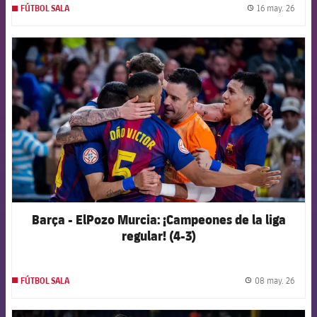
16 may. 26
FÚTBOL SALA
label.
FCB Barcelona badge
Barça - ElPozo Murcia: ¡Campeones de la liga
regular! (4-3)
08 may. 26
FÚTBOL SALA
label.
FCB Barcelona badge