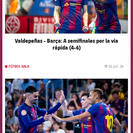
Valdepeñas - Barça: A semifinales por la vía
rápida (4-6)
01 jun. 26
FÚTBOL SALA
label.
FCB Barcelona badge