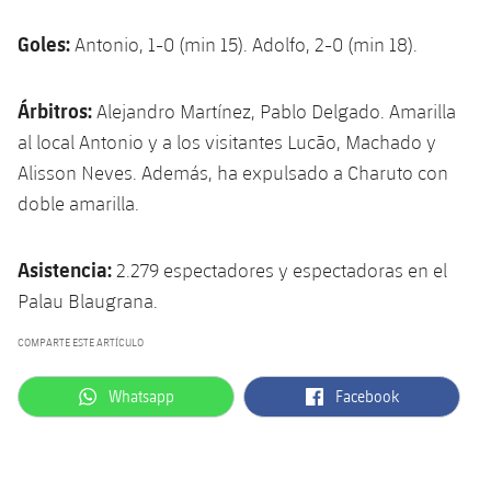
Goles:
Antonio, 1-0 (min 15). Adolfo, 2-0 (min 18).
Árbitros:
Alejandro Martínez, Pablo Delgado. Amarilla
al local Antonio y a los visitantes Lucão, Machado y
Alisson Neves. Además, ha expulsado a Charuto con
doble amarilla.
Asistencia:
2.279 espectadores y espectadoras en el
Palau Blaugrana.
COMPARTE ESTE ARTÍCULO
label.aria.whatsapp
label.aria.facebook
Whatsapp
Facebook