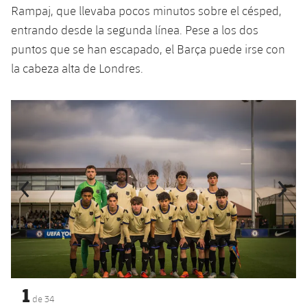
Rampaj, que llevaba pocos minutos sobre el césped,
Jugadores
Noticias
Apúntate a las amateurs
plusicon
más
entrando desde la segunda línea. Pese a los dos
Calendario
puntos que se han escapado, el Barça puede irse con
Voleibol masculino
Apúntate a las amateurs
PLUSICON
MÁS
la cabeza alta de Londres.
Resultados
Voleibol femenino
Carnet de las Secciones Amateurs
League of Legends
Anterior
label.aria.chevronleft
Siguiente
label.aria.
Clasificaciones
VALORANT Rising
Fotos
VALORANT Game Changers
eFootball
1
de
34