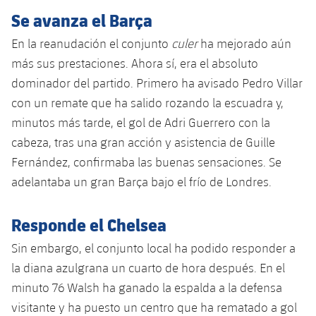
Jugadores
Clasificaciones
Se avanza el Barça
Juvenil
Noticias
Atletismo
plusicon
más
En la reanudación el conjunto
culer
ha mejorado aún
Fotos
Infantil
Actualidad
más sus prestaciones. Ahora sí, era el absoluto
Baloncesto en silla de ruedas
plusicon
más
Historia
dominador del partido. Primero ha avisado Pedro Villar
Alevín
Masculino
Actualidad
con un remate que ha salido rozando la escuadra y,
Hockey sobre hielo
plusicon
más
Palmarés
minutos más tarde, el gol de Adri Guerrero con la
Femenino
Jugadores
Actualidad
cabeza, tras una gran acción y asistencia de Guille
Hockey hierba
plusicon
más
Fernández, confirmaba las buenas sensaciones. Se
Agenda
Calendario
Jugadores
Noticias
adelantaba un gran Barça bajo el frío de Londres.
Patinaje artístico
plusicon
más
Resultados
Calendario
Hockey Hierba Masculino
Escuela de Patinaje
Actualidad
Responde el Chelsea
Clasificaciones
Resultados
Sin embargo, el conjunto local ha podido responder a
Hockey Hierba Femenino
Plantilla
Rugby
plusicon
más
la diana azulgrana un cuarto de hora después. En el
Clasificaciones
minuto 76 Walsh ha ganado la espalda a la defensa
Agenda
Actualidad
Voleibol
plusicon
más
visitante y ha puesto un centro que ha rematado a gol