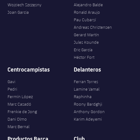
Wojciech Szczęsny
Alejandro Balde
Joan Garcia
Ronald Araujo
Pau Cubarsí
Andreas Christensen
Gerard Martín
Jules Kounde
Eric García
Héctor Fort
Centrocampistas
Delanteros
Gavi
Ferran Torres
Pedri
Lamine Yamal
Fermín López
Raphinha
Marc Casadó
Roony Bardghji
Frenkie de Jong
Anthony Gordon
Dani Olmo
Karim Adeyemi
Marc Bernal
Productos Barça
Club