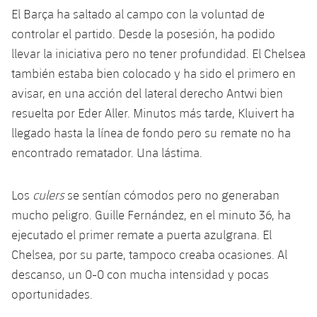
plusicon
más
Servicios Médicos
Acreditaciones
El Barça ha saltado al campo con la voluntad de
Fotos
Fotos
Infantil A
Entradas
SUB8 B
Calendario
controlar el partido. Desde la posesión, ha podido
Campus Verano
Actualidad
Accesibilidad
Historia
Instalaciones
llevar la iniciativa pero no tener profundidad. El Chelsea
Infantil B
Resultados
Resultados
Juvenil
también estaba bien colocado y ha sido el primero en
PLUSICON
MÁS
Palmarés
avisar, en una acción del lateral derecho Antwi bien
Clasificaciones
Jugadores
Cadete
Primer equipo
resuelta por Eder Aller. Minutos más tarde, Kluivert ha
plusicon
más
llegado hasta la línea de fondo pero su remate no ha
Jugadors
Clasificaciones
Infantil
Actualidad
Barça Atlètic
encontrado rematador. Una lástima.
plusicon
más
Fotos
Alevín
Calendario
Actualidad
Base
Los
culers
se sentían cómodos pero no generaban
plusicon
más
Palmarés
mucho peligro. Guille Fernández, en el minuto 36, ha
Entradas
Calendario
Campus Verano
Actualidad
ejecutado el primer remate a puerta azulgrana. El
Historia
Chelsea, por su parte, tampoco creaba ocasiones. Al
Resultados
Resultados
Barça C
descanso, un 0-0 con mucha intensidad y pocas
PLUSICON
MÁS
Clasificaciones
oportunidades.
Jugadores
Junior
Información general
plusicon
más