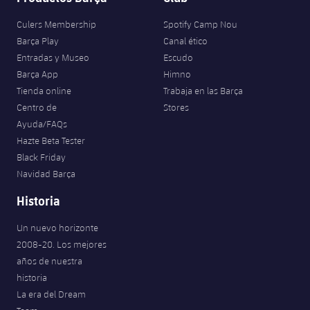
Culers Membership
Spotify Camp Nou
Barça Play
Canal ético
Entradas y Museo
Escudo
Barça App
Himno
Tienda online
Trabaja en las Barça
Centro de
Stores
Ayuda/FAQs
Hazte Beta Tester
Black Friday
Navidad Barça
Historia
Un nuevo horizonte
2008-20. Los mejores
años de nuestra
historia
La era del Dream