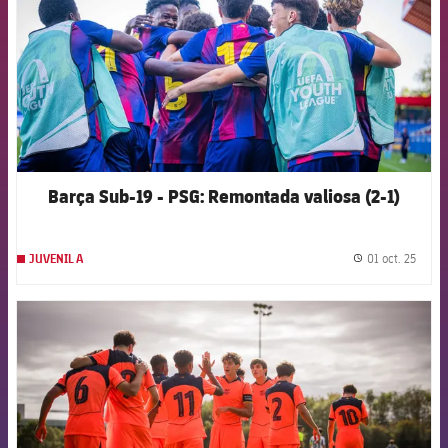
Barça Sub-19 - PSG: Remontada valiosa (2-1)
01 oct. 25
JUVENIL A
label.
FCB Barcelona badge