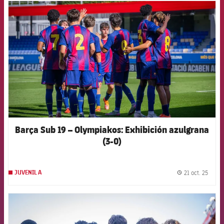
FCB Barcelona badge
Barça Sub 19 – Olympiakos: Exhibición azulgrana
(3-0)
21 oct. 25
JUVENIL A
label.
FCB Barcelona badge