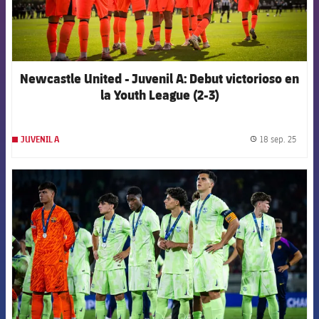
Newcastle United - Juvenil A: Debut victorioso en
la Youth League (2-3)
18 sep. 25
JUVENIL A
label.
FCB Barcelona badge