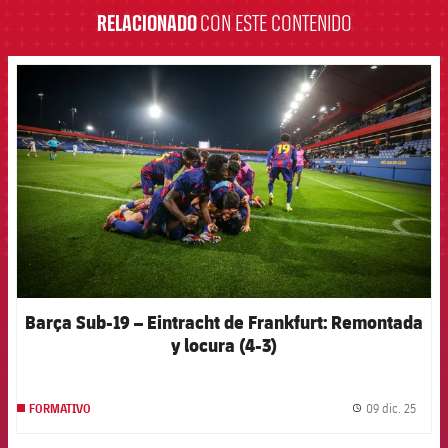
RELACIONADO
CON ESTE CONTENIDO
FCB Barcelona badge
Barça Sub-19 – Eintracht de Frankfurt: Remontada
y locura (4-3)
09 dic. 25
FORMATIVO
label.