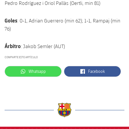
Pedro Rodríguez i Oriol Pallàs (Oertli, min 81)
Goles
: 0-1, Adrian Guerrero (min 62); 1-1, Rampaj (min
76)
Árbitro
: Jakob Semler (AUT)
COMPARTE ESTE ARTÍCULO
label.aria.whatsapp
label.aria.facebook
Whatsapp
Facebook
label.aria.barcelona