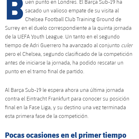
B
Calendario
uen punto en Londres. El Barça Sub-19 ha
Campus Verano
Base
sacado un valioso empate de su visita al
SUB13
SUB13 B
Entradas
Barça Atlètic
Chelsea Football Club Training Ground de
plusicon
más
PLUSICON
MÁS
Surrey en el duelo correspondiente a la quinta jornada
SUB12
SUB12 C
Gameday Shows
Junior
Primer Equipo
de la UEFA Youth League. Un tanto en el segundo
Instalaciones
plusicon
más
SUB11 A
tiempo de Adri Guerrero ha avanzado al conjunto
culer
SUB11 C
Resultados
Cadete A
Actualidad
Barça Atlètic
Spotify Camp Nou
pero el Chelsea, segundo clasificado de la competición
plusicon
más
SUB11 B
antes de iniciarse la jornada, ha podido rescatar un
Clasificación
Cadete B
Calendario
Actualidad
Palau Blaugrana
Base
punto en el tramo final de partido.
plusicon
más
SUB10 A
Jugadores
Infantil A
Entradas
Calendario
Estadi Johan Cruyff
Actualidad
Al Barça Sub-19 le espera ahora una última jornada
SUB10 B
PLUSICON
MÁS
Fotos
Infantil B
contra el Eintracht Frankfurt para conocer su posición
Resultados
Resultados
Juvenil
Barça Cafe
Primer equipo
SUB9 A
plusicon
más
final en la Fase Liga, y su destino una vez terminada
plusicon
más
Historia
Mini
Clasificaciones
esta primera fase de la competición.
Clasificaciones
Cadete A
Ciutat Esportiva
Actualidad
SUB9 B
Barça Atlètic
plusicon
más
Servicios
Palmarés
plusicon
más
Jugadores
Jugadores
Pocas ocasiones en el primer tiempo
Cadete B
Calendario
SUB8 A
La Masia
Actualidad
Base