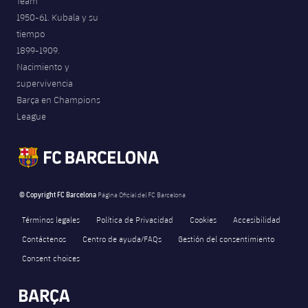
Team
1950-61. Kubala y su
tiempo
1899-1909.
Nacimiento y
supervivencia
Barça en Champions
League
© Copyright FC Barcelona
Página Oficial del FC Barcelona
Términos legales
Política de Privacidad
Cookies
Accesibilidad
Contáctenos
Centro de ayuda/FAQs
Gestión del consentimiento
Consent choices
FORÇA BARÇA
456
label.aria.fire
Força Barça
label.aria.forcabarca