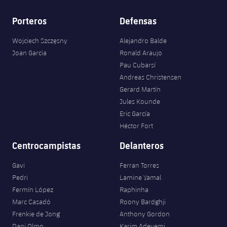
Porteros
Defensas
Wojciech Szczęsny
Alejandro Balde
Joan Garcia
Ronald Araujo
Pau Cubarsí
Andreas Christensen
Gerard Martín
Jules Kounde
Eric García
Héctor Fort
Centrocampistas
Delanteros
Gavi
Ferran Torres
Pedri
Lamine Yamal
Fermín López
Raphinha
Marc Casadó
Roony Bardghji
Frenkie de Jong
Anthony Gordon
Dani Olmo
Karim Adeyemi