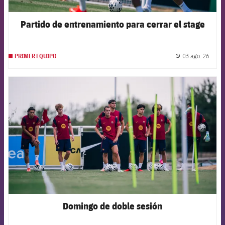
Partido de entrenamiento para cerrar el stage
03 ago. 26
PRIMER EQUIPO
label.
FCB Barcelona badge
Domingo de doble sesión