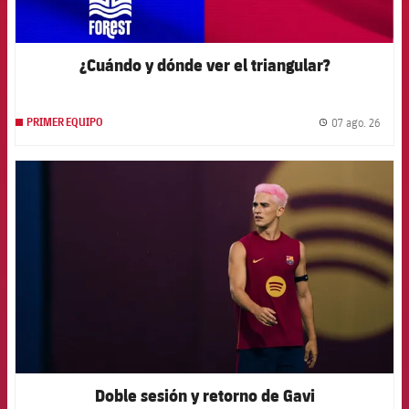
¿Cuándo y dónde ver el triangular?
07 ago. 26
PRIMER EQUIPO
label.
FCB Barcelona badge
Doble sesión y retorno de Gavi