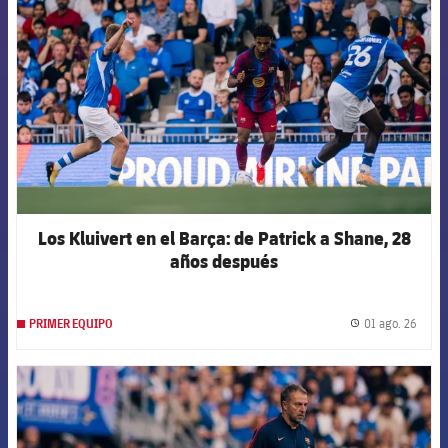
Los Kluivert en el Barça: de Patrick a Shane, 28
años después
01 ago. 26
PRIMER EQUIPO
label.
FCB Barcelona badge