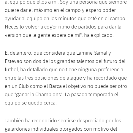
al equipo que ellos a mí. Soy una persona que siempre
Jugadores
Clasificaciones
Juvenil
Noticias
quiere dar el máximo en el campo y espero poder
Atletismo
plusicon
más
ayudar al equipo en los minutos que esté en el campo.
Fotos
Infantil
Actualidad
Necesito volver a coger ritmo de partidos para dar la
Baloncesto en silla de ruedas
plusicon
más
Historia
versión que la gente espera de mí", ha explicado.
Alevín
Masculino
Actualidad
Hockey sobre hielo
plusicon
más
Palmarés
El delantero, que considera que Lamine Yamal y
Femenino
Jugadores
Actualidad
Hockey hierba
Estevao son dos de los grandes talentos del futuro del
plusicon
más
fútbol, ​​ha detallado que no tiene ninguna preferencia
Agenda
Calendario
Jugadores
Noticias
Patinaje artístico
entre las tres posiciones de ataque y ha recordado que
plusicon
más
en un Club como el Barça el objetivo no puede ser otro
Resultados
Calendario
Hockey Hierba Masculino
Escuela de Patinaje
Actualidad
que "ganar la Champions". La pasada temporada el
Clasificaciones
equipo se quedó cerca.
Resultados
Hockey Hierba Femenino
Plantilla
Rugby
plusicon
más
Clasificaciones
También ha reconocido sentirse despreciado por los
Agenda
Actualidad
Voleibol
plusicon
más
galardones individuales otorgados con motivo del