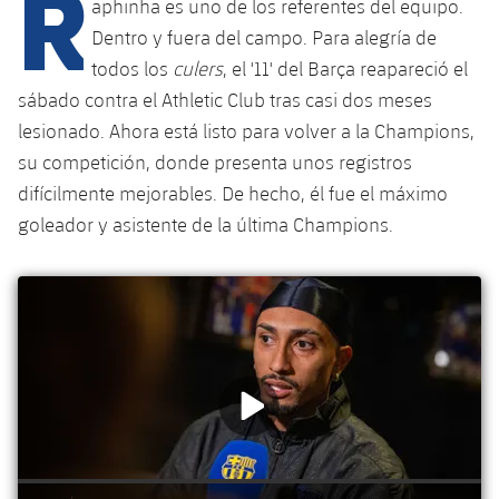
R
Calendario
aphinha es uno de los referentes del equipo.
Campus Verano
Base
Dentro y fuera del campo. Para alegría de
SUB13
SUB13 B
Entradas
Barça Atlètic
todos los
culers
, el '11' del Barça reapareció el
plusicon
más
PLUSICON
MÁS
sábado contra el Athletic Club tras casi dos meses
SUB12
SUB12 C
Gameday Shows
Junior
Primer Equipo
lesionado. Ahora está listo para volver a la Champions,
Instalaciones
plusicon
más
SUB11 A
su competición, donde presenta unos registros
SUB11 C
Resultados
Cadete A
Actualidad
Barça Atlètic
Spotify Camp Nou
difícilmente mejorables. De hecho, él fue el máximo
plusicon
más
SUB11 B
goleador y asistente de la última Champions.
Clasificación
Cadete B
Calendario
Actualidad
Palau Blaugrana
Base
plusicon
más
SUB10 A
Jugadores
Infantil A
Entradas
Calendario
Estadi Johan Cruyff
Actualidad
SUB10 B
PLUSICON
MÁS
Fotos
Infantil B
Resultados
Resultados
Juvenil
Barça Cafe
Primer equipo
SUB9 A
plusicon
más
plusicon
más
Historia
Mini
Clasificaciones
Clasificaciones
Cadete A
Ciutat Esportiva
Actualidad
SUB9 B
Barça Atlètic
plusicon
más
Servicios
Palmarés
plusicon
más
Jugadores
Jugadores
Cadete B
Calendario
SUB8 A
La Masia
Actualidad
Base