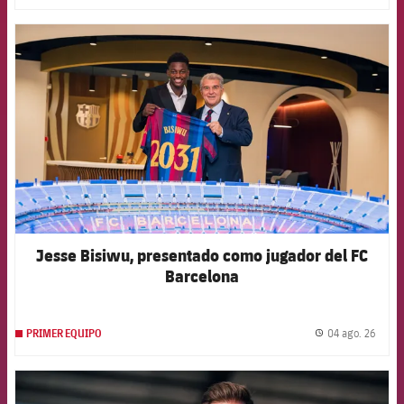
FCB Barcelona badge
Jesse Bisiwu, presentado como jugador del FC
Barcelona
04 ago. 26
PRIMER EQUIPO
label.
FCB Barcelona badge