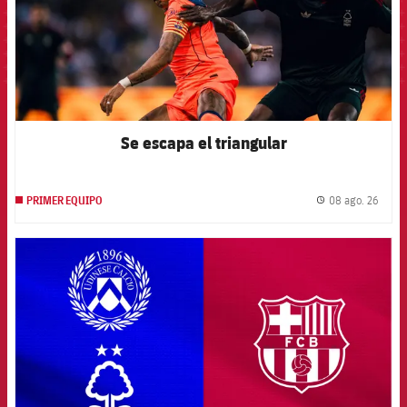
Se escapa el triangular
08 ago. 26
PRIMER EQUIPO
label.
FCB Barcelona badge