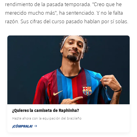
rendimiento de la pasada temporada. "Creo que he
Jugadores
Noticias
Apúntate a las amateurs
plusicon
más
merecido mucho más", ha sentenciado. Y no le falta
razón. Sus cifras del curso pasado hablan por sí solas.
Calendario
Voleibol masculino
Apúntate a las amateurs
PLUSICON
MÁS
Resultados
Voleibol femenino
FC Barcelona club badge
Carnet de las Secciones Amateurs
League of Legends
Clasificaciones
VALORANT Rising
Fotos
VALORANT Game Changers
eFootball
¿Quieres la camiseta de Raphinha?
Hazte ahora con la equipación del brasileño
¡CÓMPRALA!
FECHA DE PUBLICACIÓN