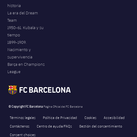
historia
La era del Dream
Team
1950-61. Kubala y su
tiempo
1899-1909.
Nacimiento y
supervivencia
Barça en Champions
League
© Copyright FC Barcelona
Página Oficial del FC Barcelona
Términos legales
Política de Privacidad
Cookies
Accesibilidad
Contáctenos
Centro de ayuda/FAQs
Gestión del consentimiento
Consent choices