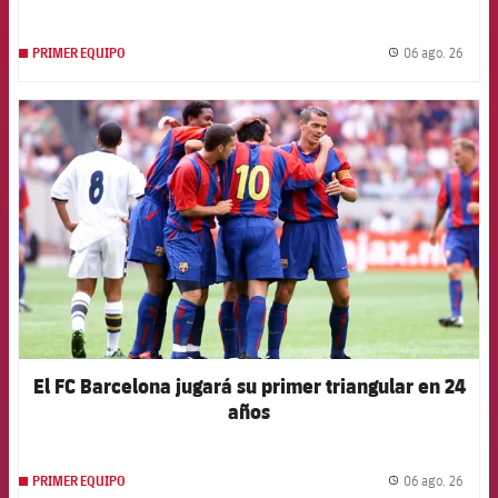
06 ago. 26
PRIMER EQUIPO
label.
FCB Barcelona badge
El FC Barcelona jugará su primer triangular en 24
años
06 ago. 26
PRIMER EQUIPO
label.