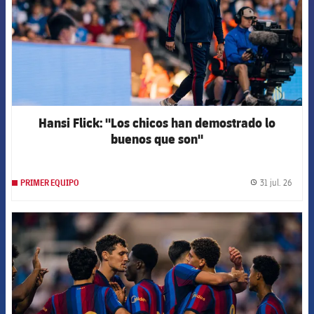
Hansi Flick: "Los chicos han demostrado lo
buenos que son"
31 jul. 26
PRIMER EQUIPO
label.
FCB Barcelona badge