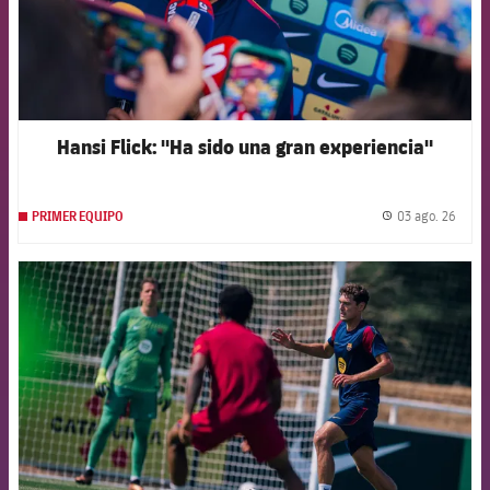
Hansi Flick: "Ha sido una gran experiencia"
03 ago. 26
PRIMER EQUIPO
label.
FCB Barcelona badge