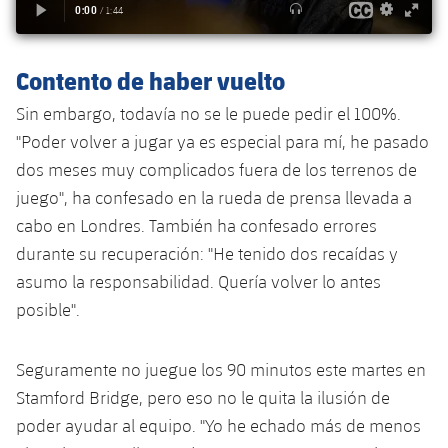
plusicon
más
Servicios Médicos
Acreditaciones
Fotos
Fotos
Infantil A
Entradas
SUB8 B
Calendario
Campus Verano
Actualidad
Accesibilidad
Historia
Instalaciones
Contento de haber vuelto
Infantil B
Resultados
Resultados
Juvenil
Sin embargo, todavía no se le puede pedir el 100%.
PLUSICON
MÁS
Palmarés
Clasificaciones
"Poder volver a jugar ya es especial para mí, he pasado
Jugadores
Cadete
Primer equipo
plusicon
más
dos meses muy complicados fuera de los terrenos de
Jugadors
Clasificaciones
juego", ha confesado en la rueda de prensa llevada a
Infantil
Actualidad
Barça Atlètic
plusicon
más
cabo en Londres. También ha confesado errores
Fotos
Alevín
durante su recuperación: "He tenido dos recaídas y
Calendario
Actualidad
Base
plusicon
más
asumo la responsabilidad. Quería volver lo antes
Palmarés
posible".
Entradas
Calendario
Campus Verano
Actualidad
Historia
Resultados
Resultados
Seguramente no juegue los 90 minutos este martes en
Barça C
PLUSICON
MÁS
Stamford Bridge, pero eso no le quita la ilusión de
Clasificaciones
Jugadores
Junior
poder ayudar al equipo. "Yo he echado más de menos
Información general
plusicon
más