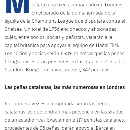
M
Calendario
Campus Verano
Base
estará muy bien acompañado en Londres,
SUB13
en el partido de la quinta jornada de la
SUB13 B
Entradas
Barça Atlètic
plusicon
más
liguilla de la Champions League que disputará contra el
PLUSICON
MÁS
SUB12
SUB12 C
Chelsea. Un total de 1.736 aficionados y aficionadas
Gameday Shows
Junior
Primer Equipo
Instalaciones
plusicon
más
culés, entre socios, socias y peñistas, viajarán a la
SUB11 A
SUB11 C
Resultados
capital británica para apoyar al equipo de Hansi Flick.
Cadete A
Actualidad
Barça Atlètic
Spotify Camp Nou
plusicon
más
Los socios y socias serán 1.389, mientras que las peñas
SUB11 B
Clasificación
Cadete B
blaugranas estarán presentes en las gradas del estadio
Calendario
Actualidad
Palau Blaugrana
Base
plusicon
más
SUB10 A
Stamford Bridge con, exactamente, 347 peñistas.
Jugadores
Infantil A
Entradas
Calendario
Estadi Johan Cruyff
Actualidad
SUB10 B
PLUSICON
MÁS
Las peñas catalanas, las más numerosas en Londres
Fotos
Infantil B
Resultados
Resultados
Juvenil
Barça Cafe
Primer equipo
SUB9 A
plusicon
más
plusicon
más
Historia
Por primera vez esta temporada serán las peñas
Mini
Clasificaciones
Clasificaciones
Cadete A
catalanas las que tendrán más presencia en las gradas
Ciutat Esportiva
Actualidad
SUB9 B
Barça Atlètic
plusicon
más
Servicios
Palmarés
de un estadio rival. Exactamente 117 peñistas catalanes,
plusicon
más
Jugadores
Jugadores
Cadete B
Calendario
SUB8 A
procedentes de 35 peñas, darán apoyo al Barça en
La Masia
Actualidad
Base