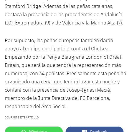
plusicon
más
Servicios Médicos
Acreditaciones
Fotos
Stamford Bridge. Además de las peñas catalanas,
Fotos
Infantil A
Entradas
SUB8 B
Calendario
destaca la presencia de las procedentes de Andalucía
Campus Verano
Actualidad
Accesibilidad
Historia
Instalaciones
(10), Extremadura (9) y de Valencia y la Marina Alta (7).
Infantil B
Resultados
Resultados
Juvenil
PLUSICON
MÁS
Palmarés
Por supuesto, las peñas europeas también darán
Clasificaciones
Jugadores
Cadete
Primer equipo
apoyo al equipo en el partido contra el Chelsea.
plusicon
más
Jugadors
Empezando por la Penya Blaugrana London of Great
Clasificaciones
Infantil
Actualidad
Barça Atlètic
Britain, que será la que tendrá la representación más
plusicon
más
Fotos
numerosa, con 34 peñistas. Precisamente esta peña ha
Alevín
Calendario
Actualidad
Base
organizado una cena, que tendrá lugar esta noche y
plusicon
más
Palmarés
contará con la presencia de Josep-Ignasi Macià,
Entradas
Calendario
Campus Verano
Actualidad
miembro de la Junta Directiva del FC Barcelona,
Historia
Resultados
responsable del Área Social.
Resultados
Barça C
PLUSICON
MÁS
COMPARTE ESTE ARTÍCULO
Clasificaciones
Jugadores
Junior
Información general
plusicon
más
label.aria.whatsapp
label.aria.facebook