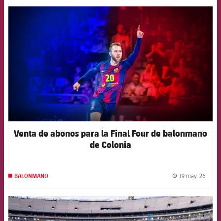
FCB Barcelona badge
Venta de abonos para la Final Four de balonmano
de Colonia
19 may. 26
BALONMANO
label.
FCB Barcelona badge