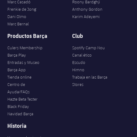
Marc Casadó
Roony Bardghji
Frenkie de Jong
Anthony Gordon
Dani Olmo
Karim Adeyemi
Marc Bernal
Productos Barça
Club
Culers Membership
Spotify Camp Nou
Barça Play
Canal ético
Entradas y Museo
Escudo
Barça App
Himno
Tienda online
Trabaja en las Barça
Centro de
Stores
Ayuda/FAQs
Hazte Beta Tester
Black Friday
Navidad Barça
Historia