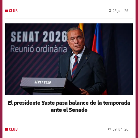
25 jun. 26
CLUB
label.
FCB Barcelona badge
El presidente Yuste pasa balance de la temporada
ante el Senado
09 jun. 26
CLUB
label.