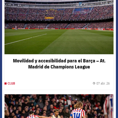
Movilidad y accesibilidad para el Barça – At.
Madrid de Champions League
07 abr. 26
CLUB
label.
FCB Barcelona badge