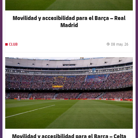
Movilidad y accesibilidad para el Barça – Real
Madrid
08 may. 26
CLUB
label.
FCB Barcelona badge
Movilidad y accesibilidad para el Barça – Celta