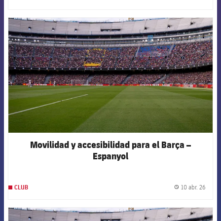
label.
FCB Barcelona badge
Movilidad y accesibilidad para el Barça –
Espanyol
10 abr. 26
CLUB
label.
FCB Barcelona badge