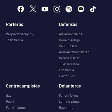
facebook
x
youtube
instagram
spotify
discord
tiktok
Porteros
Defensas
Wojciech Szczęsny
Alejandro Balde
Joan Garcia
Ronald Araujo
Pau Cubarsí
Andreas Christensen
Gerard Martín
Jules Kounde
Eric García
Héctor Fort
Centrocampistas
Delanteros
Gavi
Ferran Torres
Pedri
Lamine Yamal
Fermín López
Raphinha