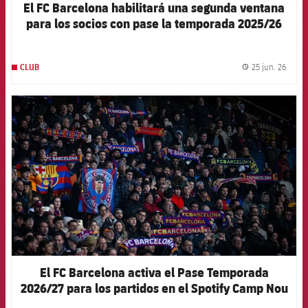
El FC Barcelona habilitará una segunda ventana
para los socios con pase la temporada 2025/26
25 jun. 26
CLUB
label.
FCB Barcelona badge
El FC Barcelona activa el Pase Temporada
2026/27 para los partidos en el Spotify Camp Nou