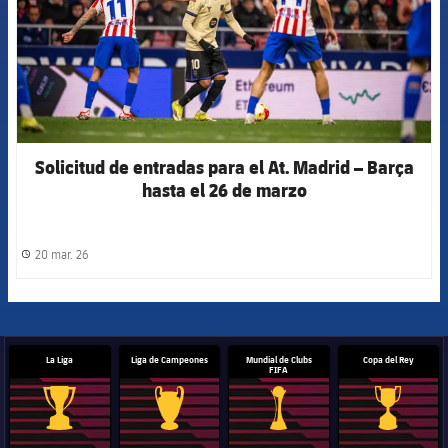
Solicitud de entradas para el At. Madrid – Barça
hasta el 26 de marzo
20 mar. 26
label.share.clock
La Liga
Liga de Campeones
Mundial de Clubs
Copa del Rey
FIFA
Trofeo de La Liga
Trofeo de la Liga de Campeones
Trofeo del Mundial de Clube
Copa del 