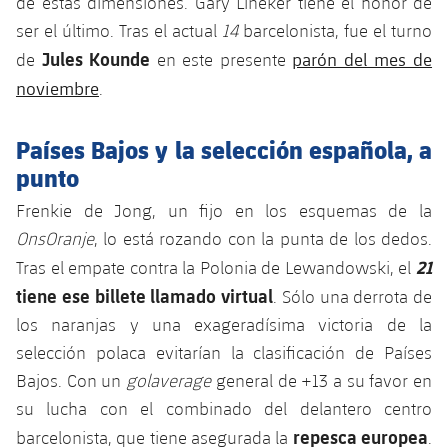
de estas dimensiones. Gary Lineker tiene el honor de
Jugadores
Noticias
Apúntate a las amateurs
ser el último. Tras el actual
14
barcelonista, fue el turno
plusicon
más
Jules Kounde
parón del mes de
de
en este presente
Calendario
Voleibol masculino
Apúntate a las amateurs
noviembre
.
PLUSICON
MÁS
Resultados
Voleibol femenino
Carnet de las Secciones Amateurs
League of Legends
Países Bajos y la selección española, a
Clasificaciones
punto
VALORANT Rising
Frenkie de Jong, un fijo en los esquemas de la
Fotos
VALORANT Game Changers
OnsOranje
, lo está rozando con la punta de los dedos.
21
Tras el empate contra la Polonia de Lewandowski, el
eFootball
tiene ese billete llamado virtual
. Sólo una derrota de
los naranjas y una exageradísima victoria de la
selección polaca evitarían la clasificación de Países
Bajos. Con un
golaverage
general de +13 a su favor en
su lucha con el combinado del delantero centro
repesca europea
barcelonista, que tiene asegurada la
.