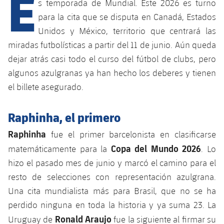
E
Calendario
s temporada de Mundial. Este 2026 es turno
Campus Verano
Base
para la cita que se disputa en Canadá, Estados
SUB13
SUB13 B
Entradas
Barça Atlètic
Unidos y México, territorio que centrará las
plusicon
más
PLUSICON
MÁS
miradas futbolísticas a partir del 11 de junio. Aún queda
SUB12
SUB12 C
Gameday Shows
Junior
Primer Equipo
dejar atrás casi todo el curso del fútbol de clubs, pero
Instalaciones
plusicon
más
SUB11 A
algunos azulgranas ya han hecho los deberes y tienen
SUB11 C
Resultados
Cadete A
Actualidad
Barça Atlètic
Spotify Camp Nou
el billete asegurado.
plusicon
más
SUB11 B
Clasificación
Cadete B
Calendario
Actualidad
Palau Blaugrana
Base
Raphinha, el primero
plusicon
más
SUB10 A
Jugadores
Infantil A
Raphinha
Entradas
fue el primer barcelonista en clasificarse
Calendario
Estadi Johan Cruyff
Actualidad
SUB10 B
Copa del Mundo 2026
PLUSICON
MÁS
matemáticamente para la
. Lo
Fotos
Infantil B
Resultados
Resultados
hizo el pasado mes de junio y marcó el camino para el
Juvenil
Barça Cafe
Primer equipo
SUB9 A
plusicon
más
plusicon
más
resto de selecciones con representación azulgrana.
Historia
Mini
Clasificaciones
Clasificaciones
Cadete A
Una cita mundialista más para Brasil, que no se ha
Ciutat Esportiva
Actualidad
SUB9 B
Barça Atlètic
plusicon
más
Servicios
Palmarés
perdido ninguna en toda la historia y ya suma 23. La
plusicon
más
Jugadores
Jugadores
Cadete B
Ronald Araujo
Calendario
Uruguay de
fue la siguiente al firmar su
SUB8 A
La Masia
Actualidad
Base