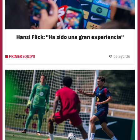
Hansi Flick: "Ha sido una gran experiencia"
03 ago. 26
PRIMER EQUIPO
label.
FCB Barcelona badge