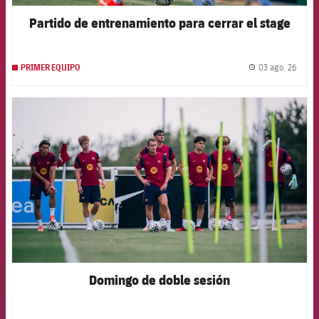
Partido de entrenamiento para cerrar el stage
03 ago. 26
PRIMER EQUIPO
label.
FCB Barcelona badge
Domingo de doble sesión