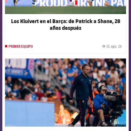
Los Kluivert en el Barça: de Patrick a Shane, 28
años después
01 ago. 26
PRIMER EQUIPO
label.
FCB Barcelona badge