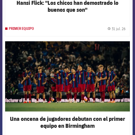
Hansi Flick: "Los chicos han demostrado lo
buenos que son"
31 jul. 26
PRIMER EQUIPO
label.
FCB Barcelona badge
Una oncena de jugadores debutan con el primer
equipo en Birmingham