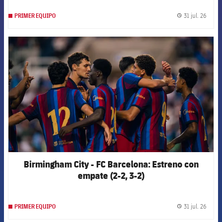
31 jul. 26
PRIMER EQUIPO
label.
FCB Barcelona badge
Birmingham City - FC Barcelona: Estreno con
empate (2-2, 3-2)
31 jul. 26
PRIMER EQUIPO
label.