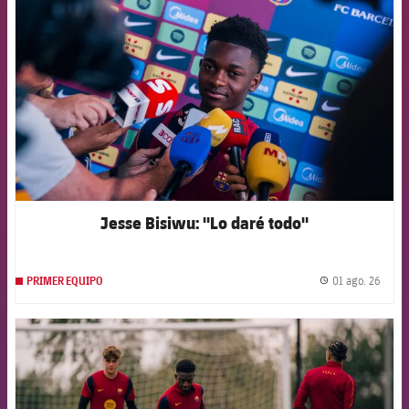
Jesse Bisiwu: "Lo daré todo"
01 ago. 26
PRIMER EQUIPO
label.
FCB Barcelona badge