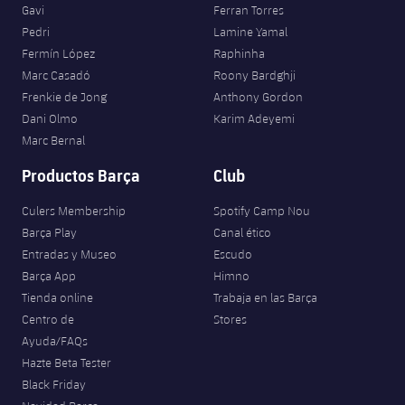
Gavi
Ferran Torres
Pedri
Lamine Yamal
Fermín López
Raphinha
Marc Casadó
Roony Bardghji
Frenkie de Jong
Anthony Gordon
Dani Olmo
Karim Adeyemi
Marc Bernal
Productos Barça
Club
Culers Membership
Spotify Camp Nou
Barça Play
Canal ético
Entradas y Museo
Escudo
Barça App
Himno
Tienda online
Trabaja en las Barça
Centro de
Stores
Ayuda/FAQs
Hazte Beta Tester
Black Friday