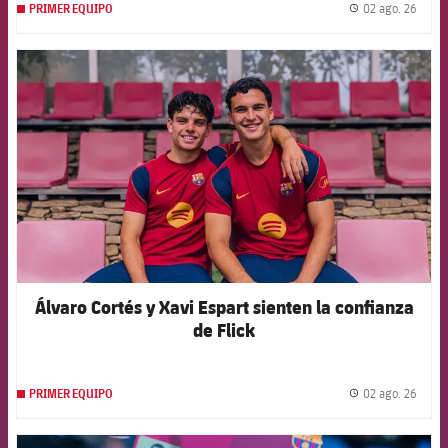
02 ago. 26
PRIMER EQUIPO
label.
FCB Barcelona badge
Álvaro Cortés y Xavi Espart sienten la confianza
de Flick
02 ago. 26
PRIMER EQUIPO
label.
FCB Barcelona badge