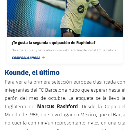
Jugadores
Clasificaciones
Juvenil
Noticias
Atletismo
plusicon
más
Fotos
Infantil
Actualidad
Baloncesto en silla de ruedas
plusicon
más
Historia
Alevín
Masculino
Actualidad
Hockey sobre hielo
¿Te gusta la segunda equipación de Raphinha?
plusicon
más
Palmarés
No esperes más y viste ahora como el crack brasileño del FC Barcelona
Femenino
Jugadores
Actualidad
CÓMPRALA AHORA
Hockey hierba
FECHA DE PUBLICACIÓN
plusicon
más
Agenda
Kounde, el último
Calendario
Jugadores
Noticias
Patinaje artístico
plusicon
más
Para ver a la primera selección europea clasificada con
Resultados
Calendario
Hockey Hierba Masculino
integrantes del FC Barcelona hubo que esperar hasta el
Escuela de Patinaje
Actualidad
parón del mes de octubre. La etiqueta se la llevó la
Clasificaciones
Resultados
Hockey Hierba Femenino
Plantilla
Marcus Rashford
Rugby
Inglaterra de
. Desde la Copa del
plusicon
más
Mundo de 1986, que tuvo lugar en México, que el Barça
Clasificaciones
Agenda
Actualidad
Voleibol
no cuenta con ningún representante inglés en una cita
plusicon
más