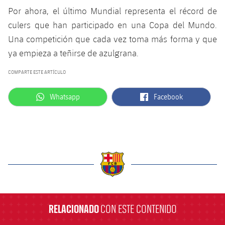
Por ahora, el último Mundial representa el récord de
culers que han participado en una Copa del Mundo.
Una competición que cada vez toma más forma y que
ya empieza a teñirse de azulgrana.
COMPARTE ESTE ARTÍCULO
label.aria.whatsapp
label.aria.facebook
Whatsapp
Facebook
label.aria.barcelona
RELACIONADO
CON ESTE CONTENIDO