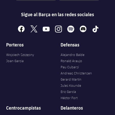
Sigue al Barça en las redes sociales
facebook
x
youtube
instagram
spotify
discord
tiktok
Porteros
Defensas
Wojciech Szczęsny
Alejandro Balde
Joan Garcia
Ronald Araujo
Pau Cubarsí
Andreas Christensen
Gerard Martín
Jules Kounde
Eric García
Héctor Fort
Centrocampistas
Delanteros