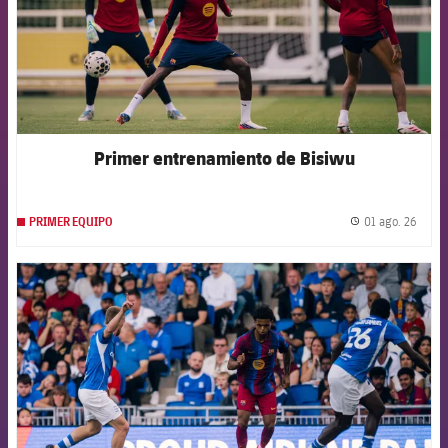
Primer entrenamiento de Bisiwu
01 ago. 26
PRIMER EQUIPO
label.
FCB Barcelona badge