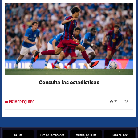
FCB Barcelona badge
Consulta las estadísticas
31 jul. 26
PRIMER EQUIPO
label.
La Liga
Liga de Campeones
Mundial de Clubs
Copa del Rey
FIFA