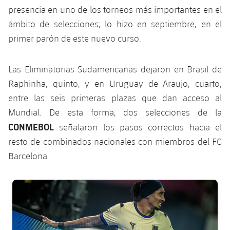
plusicon
más
Servicios Médicos
Acreditaciones
presencia en uno de los torneos más importantes en el
Fotos
Fotos
Infantil A
Entradas
SUB8 B
Calendario
ámbito de selecciones; lo hizo en septiembre, en el
Campus Verano
Actualidad
Accesibilidad
Historia
Instalaciones
primer parón de este nuevo curso.
Infantil B
Resultados
Resultados
Juvenil
PLUSICON
MÁS
Palmarés
Las Eliminatorias Sudamericanas dejaron en Brasil de
Clasificaciones
Jugadores
Cadete
Primer equipo
Raphinha, quinto, y en Uruguay de Araujo, cuarto,
plusicon
más
Jugadors
entre las seis primeras plazas que dan acceso al
Clasificaciones
Infantil
Actualidad
Barça Atlètic
Mundial. De esta forma, dos selecciones de la
plusicon
más
Fotos
CONMEBOL
señalaron los pasos correctos hacia el
Alevín
Calendario
Actualidad
Base
resto de combinados nacionales con miembros del FC
plusicon
más
Palmarés
Barcelona.
Entradas
Calendario
Campus Verano
Actualidad
Historia
Resultados
FC Barcelona club badge
Resultados
Barça C
PLUSICON
MÁS
Clasificaciones
Jugadores
Junior
Información general
plusicon
más