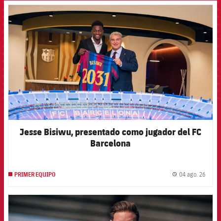
FCB Barcelona badge
Jesse Bisiwu, presentado como jugador del FC
Barcelona
04 ago. 26
PRIMER EQUIPO
label.
FCB Barcelona badge