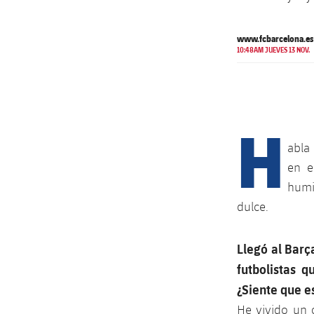
www.fcbarcelona.es
10:48AM JUEVES 13 NOV.
H
abla 
en e
humi
dulce.
Llegó al Barç
futbolistas 
¿Siente que es
He vivido un 