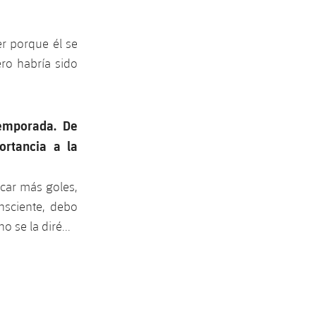
r porque él se
ro habría sido
temporada. De
rtancia a la
car más goles,
nsciente, debo
se la diré...