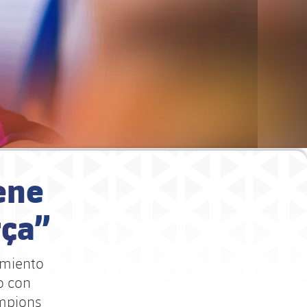
iene
rça”
imiento
lo con
ampions