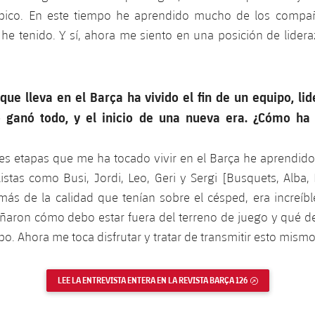
pico. En este tiempo he aprendido mucho de los compa
he tenido. Y sí, ahora me siento en una posición de lider
que lleva en el Barça ha vivido el fin de un equipo, li
o ganó todo, y el inicio de una nueva era. ¿Cómo ha 
ntes etapas que me ha tocado vivir en el Barça he aprendid
istas como Busi, Jordi, Leo, Geri y Sergi [Busquets, Alba,
más de la calidad que tenían sobre el césped, era increíbl
eñaron cómo debo estar fuera del terreno de juego y qué d
po. Ahora me toca disfrutar y tratar de transmitir esto mismo
LEE LA ENTREVISTA ENTERA EN LA REVISTA BARÇA 126
ENLACE EXTER