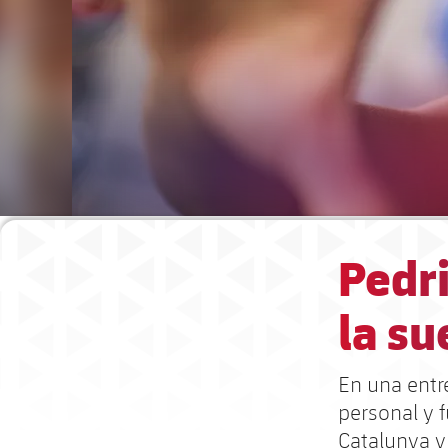
Pedri
la su
En una entre
personal y f
Catalunya y