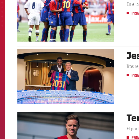
En el 
PRI
Je
FCB Barcelona badge
Tras r
PRI
Te
FCB Barcelona badge
El por
PRI