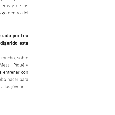
ñeros y de los
azgo dentro del
derado por Leo
digerido esta
o mucho, sobre
 Messi, Piqué y
e entrenar con
ebo hacer para
 a los jóvenes.
NO