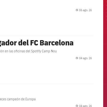
06 ago. 26
label.share.
ador del FC Barcelona
ción en las oficinas del Spotify Camp Nou
04 ago. 26
label.share.
 veces campeón de Europa
04 ago. 26