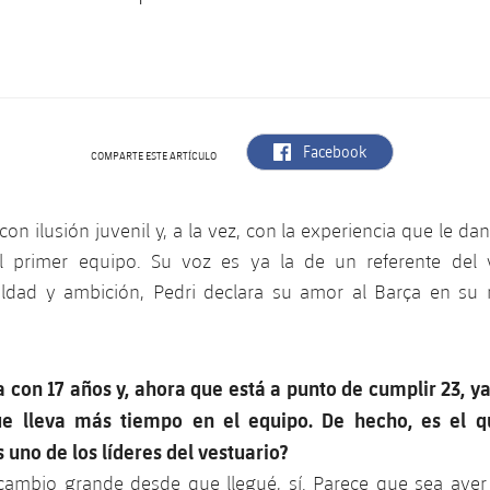
label.aria.facebook
Facebook
COMPARTE ESTE ARTÍCULO
con ilusión juvenil y, a la vez, con la experiencia que le da
l primer equipo. Su voz es ya la de un referente del 
ldad y ambición, Pedri declara su amor al Barça en s
a con 17 años y, ahora que está a punto de cumplir 23, ya
que lleva más tiempo en el equipo. De hecho, es el qu
 uno de los líderes del vestuario?
cambio grande desde que llegué, sí. Parece que sea aye