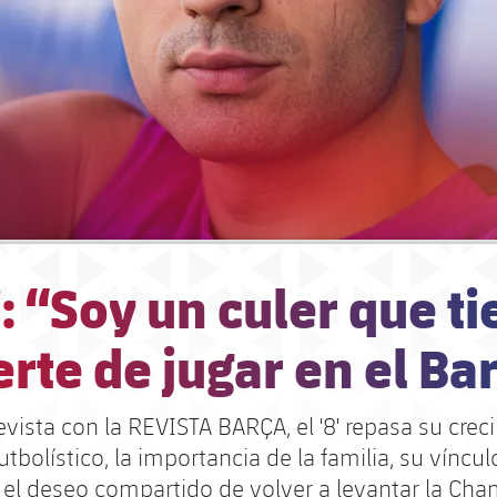
: “Soy un culer que t
erte de jugar en el Ba
vista con la REVISTA BARÇA, el '8' repasa su crec
utbolístico, la importancia de la familia, su víncu
 el deseo compartido de volver a levantar la Ch