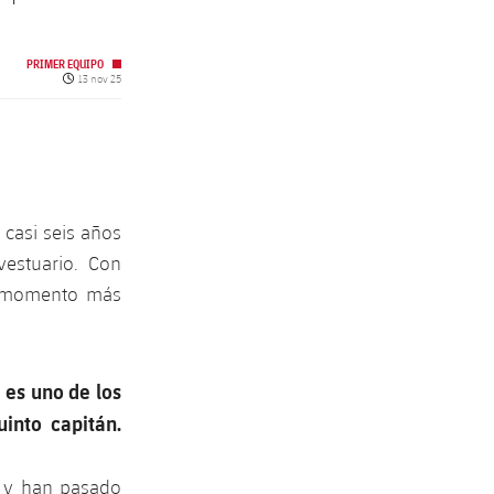
PRIMER EQUIPO
Fecha de publicación
13 nov 25
n casi seis años
vestuario. Con
u momento más
 es uno de los
into capitán.
r y han pasado