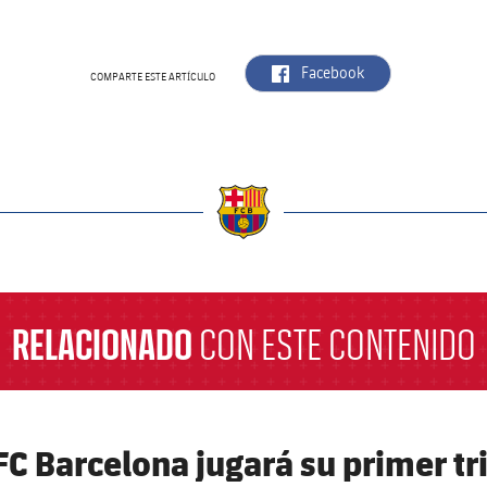
label.aria.facebook
Facebook
COMPARTE ESTE ARTÍCULO
a
RELACIONADO
CON ESTE CONTENIDO
 FC Barcelona jugará su primer tr