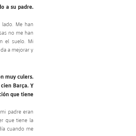
do a su padre.
i lado. Me han
osas no me han
 el suelo. Mi
uda a mejorar y
on muy culers.
 cien Barça. Y
ción que tiene
 mi padre eran
r que tiene la
 día cuando me