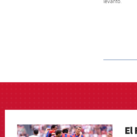
levanto.
label.aria.barcelon
El
FCB Barcelona badge