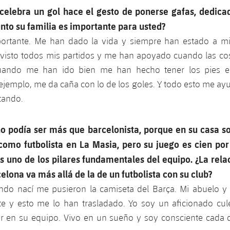
elebra un gol hace el gesto de ponerse gafas, dedica
nto su familia es importante para usted?
ortante. Me han dado la vida y siempre han estado a m
visto todos mis partidos y me han apoyado cuando las c
cuando me han ido bien me han hecho tener los pies en
jemplo, me da caña con lo de los goles. Y todo esto me ay
utando.
 podía ser más que barcelonista, porque en su casa s
omo futbolista en La Masia, pero su juego es cien por
s uno de los pilares fundamentales del equipo. ¿La rela
elona va más allá de la de un futbolista con su club?
uando nací me pusieron la camiseta del Barça. Mi abuelo y
te y esto me lo han trasladado. Yo soy un aficionado cule
ar en su equipo. Vivo en un sueño y soy consciente cada