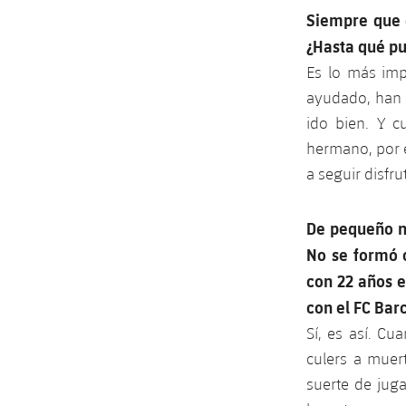
Siempre que c
¿Hasta qué pu
Es lo más imp
ayudado, han 
ido bien. Y 
hermano, por e
a seguir disfr
De pequeño no
No se formó c
con 22 años e
con el FC Barc
Sí, es así. C
culers a muer
suerte de jug