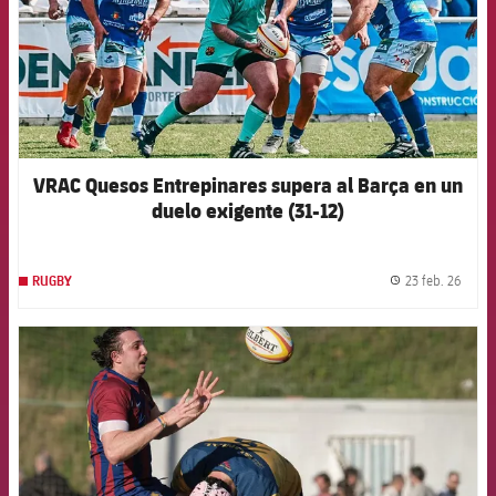
VRAC Quesos Entrepinares supera al Barça en un
duelo exigente (31-12)
23 feb. 26
RUGBY
label.
FCB Barcelona badge