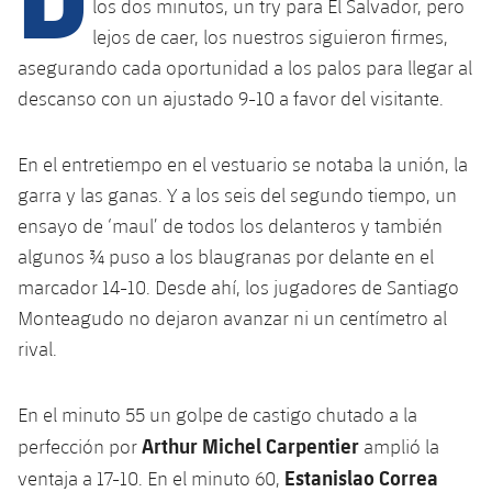
Calendario
los dos minutos, un try para El Salvador, pero
Campus Verano
Base
lejos de caer, los nuestros siguieron firmes,
SUB13
SUB13 B
Entradas
Barça Atlètic
asegurando cada oportunidad a los palos para llegar al
plusicon
más
PLUSICON
MÁS
SUB12
descanso con un ajustado 9-10 a favor del visitante.
SUB12 C
Gameday Shows
Junior
Primer Equipo
Instalaciones
plusicon
más
SUB11 A
SUB11 C
En el entretiempo en el vestuario se notaba la unión, la
Resultados
Cadete A
Actualidad
Barça Atlètic
Spotify Camp Nou
garra y las ganas. Y a los seis del segundo tiempo, un
plusicon
más
SUB11 B
Clasificación
ensayo de ‘maul’ de todos los delanteros y también
Cadete B
Calendario
Actualidad
Palau Blaugrana
Base
algunos ¾ puso a los blaugranas por delante en el
plusicon
más
SUB10 A
Jugadores
Infantil A
marcador 14-10. Desde ahí, los jugadores de Santiago
Entradas
Calendario
Estadi Johan Cruyff
Actualidad
SUB10 B
Monteagudo no dejaron avanzar ni un centímetro al
PLUSICON
MÁS
Fotos
Infantil B
Resultados
rival.
Resultados
Juvenil
Barça Cafe
Primer equipo
SUB9 A
plusicon
más
plusicon
más
Historia
Mini
Clasificaciones
Clasificaciones
En el minuto 55 un golpe de castigo chutado a la
Cadete A
Ciutat Esportiva
Actualidad
SUB9 B
Barça Atlètic
plusicon
más
Servicios
Palmarés
Arthur Michel Carpentier
perfección por
amplió la
plusicon
más
Jugadores
Jugadores
Cadete B
Estanislao Correa
ventaja a 17-10. En el minuto 60,
Calendario
SUB8 A
La Masia
Actualidad
Base