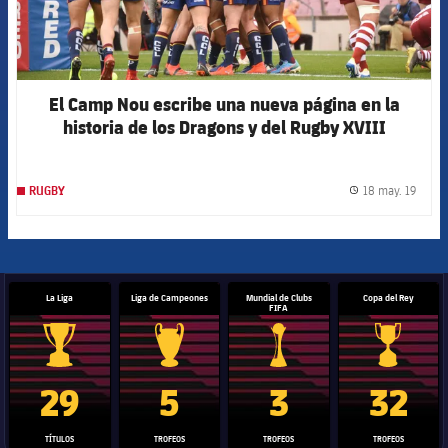
El Camp Nou escribe una nueva página en la
historia de los Dragons y del Rugby XVIII
18 may. 19
RUGBY
label.
La Liga
Liga de Campeones
Mundial de Clubs
Copa del Rey
FIFA
Trofeo de La Liga
Trofeo de la Liga de Campeones
Trofeo del Mundial de Clube
Copa del 
29
5
3
32
TÍTULOS
TROFEOS
TROFEOS
TROFEOS