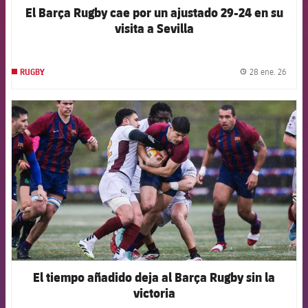
El Barça Rugby cae por un ajustado 29-24 en su
visita a Sevilla
28 ene. 26
RUGBY
label.
FCB Barcelona badge
El tiempo añadido deja al Barça Rugby sin la
victoria