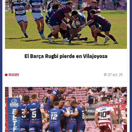
El Barça Rugbi pierde en Vilajoyosa
07 oct. 25
RUGBY
label.
FCB Barcelona badge