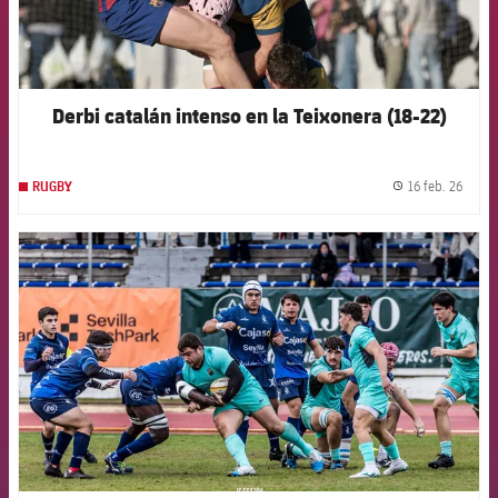
Derbi catalán intenso en la Teixonera (18-22)
16 feb. 26
RUGBY
label.
FCB Barcelona badge