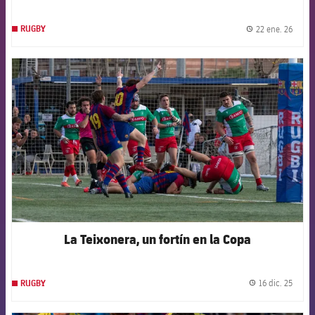
22 ene. 26
RUGBY
label.
FCB Barcelona badge
La Teixonera, un fortín en la Copa
16 dic. 25
RUGBY
label.