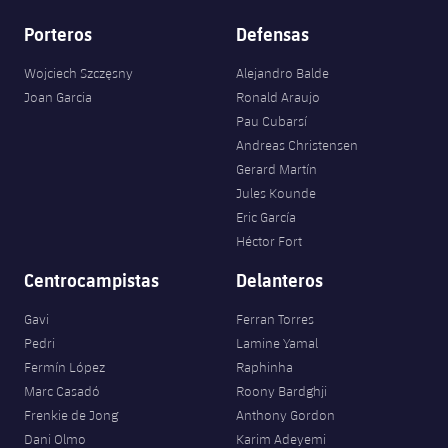
Porteros
Defensas
Wojciech Szczęsny
Alejandro Balde
Joan Garcia
Ronald Araujo
Pau Cubarsí
Andreas Christensen
Gerard Martín
Jules Kounde
Eric García
Héctor Fort
Centrocampistas
Delanteros
Gavi
Ferran Torres
Pedri
Lamine Yamal
Fermín López
Raphinha
Marc Casadó
Roony Bardghji
Frenkie de Jong
Anthony Gordon
Dani Olmo
Karim Adeyemi