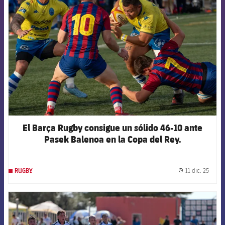
FCB Barcelona badge
El Barça Rugby consigue un sólido 46-10 ante
Pasek Balenoa en la Copa del Rey.
11 dic. 25
RUGBY
label.
FCB Barcelona badge