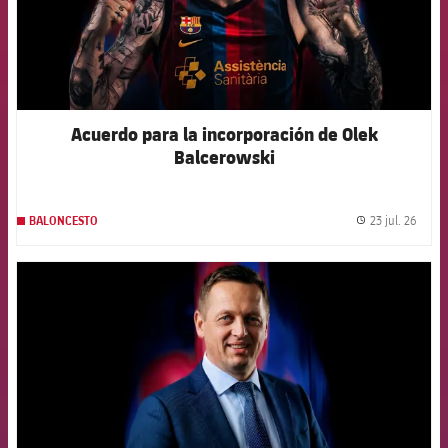
Acuerdo para la incorporación de Olek
Balcerowski
23 jul. 26
BALONCESTO
label.
FCB Barcelona badge