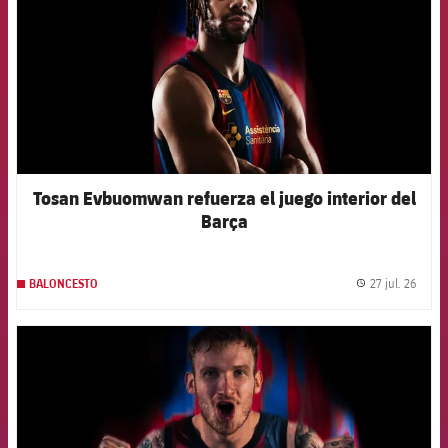
Tosan Evbuomwan refuerza el juego interior del
Barça
27 jul. 26
BALONCESTO
label.
FCB Barcelona badge