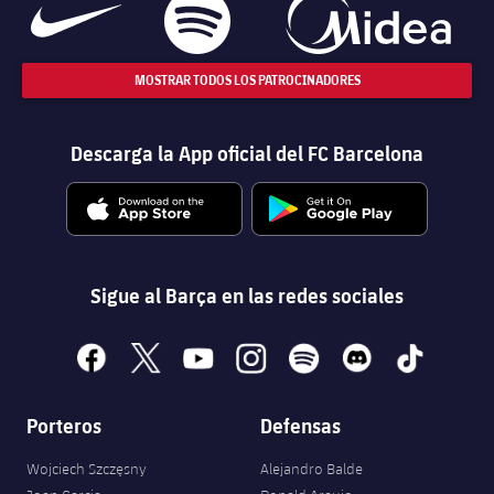
MOSTRAR TODOS LOS PATROCINADORES
Descarga la App oficial del FC Barcelona
Sigue al Barça en las redes sociales
facebook
x
youtube
instagram
spotify
discord
tiktok
Porteros
Defensas
Wojciech Szczęsny
Alejandro Balde