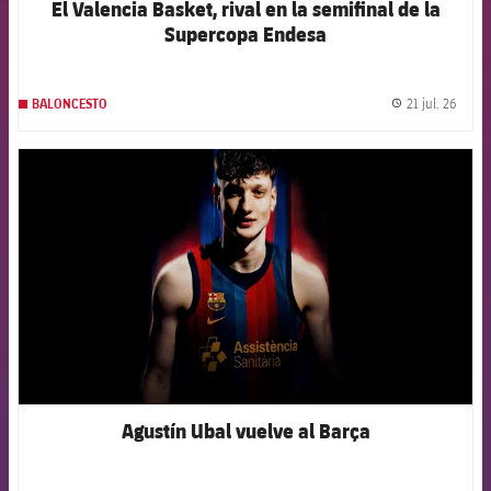
El Valencia Basket, rival en la semifinal de la
Supercopa Endesa
21 jul. 26
BALONCESTO
label.
FCB Barcelona badge
Agustín Ubal vuelve al Barça