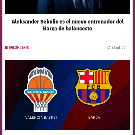
Aleksander Sekulic es el nuevo entrenador del
Barça de baloncesto
22 jul. 26
BALONCESTO
label.
FCB Barcelona badge