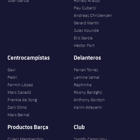
Joan Garcia
Ronald Araujo
Pau Cubarsí
Andreas Christensen
Gerard Martín
Jules Kounde
Eric García
Héctor Fort
Centrocampistas
Delanteros
Gavi
Ferran Torres
Pedri
Lamine Yamal
Fermín López
Raphinha
Marc Casadó
Roony Bardghji
Frenkie de Jong
Anthony Gordon
Dani Olmo
Karim Adeyemi
Marc Bernal
Productos Barça
Club
Culers Membership
Spotify Camp Nou