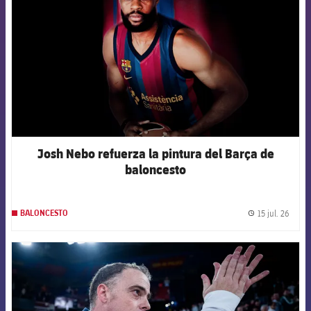
Josh Nebo refuerza la pintura del Barça de
baloncesto
15 jul. 26
BALONCESTO
label.
FCB Barcelona badge