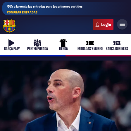
⚽Ya a la venta las entradas para los primeros partidos
COMPRAR ENTRADAS
FC Barcelona club badge
b-play
culers-ball
uniform
ticket-full
ticket-v
BARÇA PLAY
PRETEMPORADA
TIENDA
ENTRADAS Y MUSEO
BARÇA BUSINESS
PLUSICON
MÁS
Primer equipo
Femenino
plusicon
más
Actualidad
Barça Atlètic
plusicon
más