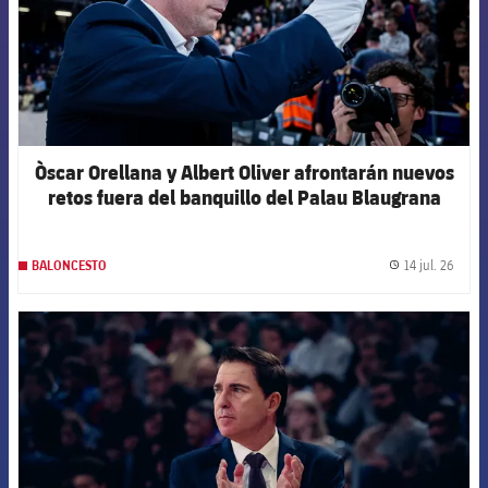
Òscar Orellana y Albert Oliver afrontarán nuevos
retos fuera del banquillo del Palau Blaugrana
14 jul. 26
BALONCESTO
label.
FCB Barcelona badge